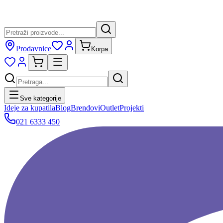
Prodavnice
Korpa
Sve kategorije
Ideje za kupatila
Blog
Brendovi
Outlet
Projekti
021 6333 450