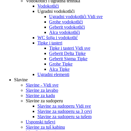
Vodokotlići i ugradna tehnika
Vodokotlići
Ugradni vodokotlići
Ugradni vodokotlići Vidi sve
Grohe vodokotlići
Geberit vodokotlići
Alca vodokotlići
WC šolja i vodokotlić
Tipke i tasteri
Tipke i tasteri Vidi sve
Geberit Delta Tipke
Geberit Sigma Tipke
Grohe Tipke
Alca Tipke
Ugradni elementi
Slavine
Slavine - Vidi sve
Slavine za lavabo
Slavine za kadu
Slavine za sudoperu
Slavine za sudoperu Vidi sve
Slavine za sudoperu sa 3 cevi
Slavine za sudoperu sa tušem
Usponski tuševi
Slavine za tuš kabinu