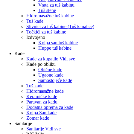
Vrata za tuš kabinu
Tuš stene
Hidromasažne tuš kabine
Tuš kade
Slivnici za tuš kabine (Tuš kanalice)
Točkići za tuš kabine
Izdvojeno
Kolpa san tuš kabine
Huppe tuš kabine
Kade
Kade za kupatilo Vidi sve
Kade po obliku
Obične kade
Ugaone kade
Samostojeće kade
Tuš kade
Hidromasažne kade
Keramičke kade
Paravan za kadu
Dodatna oprema za kade
Kolpa San kade
Zomar kade
Sanitarije
Sanitarije Vidi sve