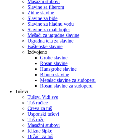
Masažni stubovi
Slavine sa filterom
Zidne slavine
Slavine za bide
Slavine za hladnu vodu
Slavine za mali bojler
Mešači za ugradne slavine
Ugradna tela za slavine
Baštenske slavine
Izdvojeno
Grohe slavine
Rosan slavine
Hansgrohe slavine
Blanco slavine
Metalac slavine za sudoperu
Rosan slavine za sudoperu
Tuševi
Tuševi Vidi sve
Tuš ručice
Creva za tuš
Usponski tuševi
Tuš ruže
Masažni stubovi
Klizne šipke
Držači za tuš