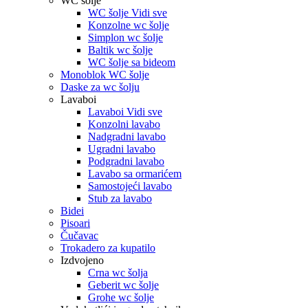
WC šolje
WC šolje Vidi sve
Konzolne wc šolje
Simplon wc šolje
Baltik wc šolje
WC šolje sa bideom
Monoblok WC šolje
Daske za wc šolju
Lavaboi
Lavaboi Vidi sve
Konzolni lavabo
Nadgradni lavabo
Ugradni lavabo
Podgradni lavabo
Lavabo sa ormarićem
Samostojeći lavabo
Stub za lavabo
Bidei
Pisoari
Čučavac
Trokadero za kupatilo
Izdvojeno
Crna wc šolja
Geberit wc šolje
Grohe wc šolje