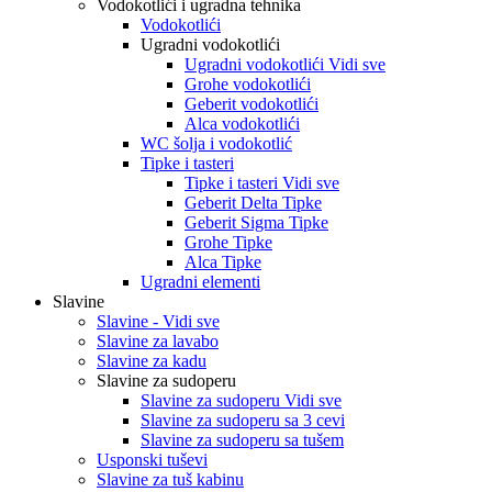
Vodokotlići i ugradna tehnika
Vodokotlići
Ugradni vodokotlići
Ugradni vodokotlići Vidi sve
Grohe vodokotlići
Geberit vodokotlići
Alca vodokotlići
WC šolja i vodokotlić
Tipke i tasteri
Tipke i tasteri Vidi sve
Geberit Delta Tipke
Geberit Sigma Tipke
Grohe Tipke
Alca Tipke
Ugradni elementi
Slavine
Slavine - Vidi sve
Slavine za lavabo
Slavine za kadu
Slavine za sudoperu
Slavine za sudoperu Vidi sve
Slavine za sudoperu sa 3 cevi
Slavine za sudoperu sa tušem
Usponski tuševi
Slavine za tuš kabinu