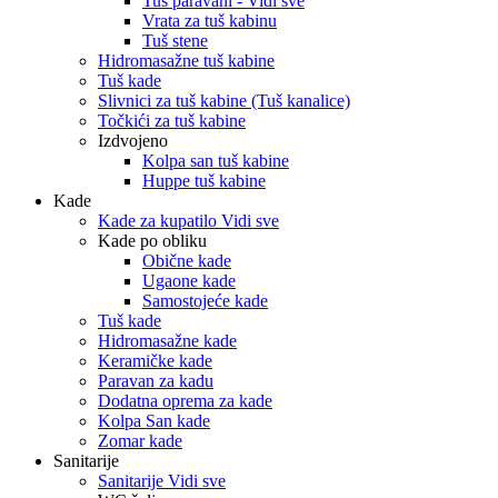
Tuš paravani - Vidi sve
Vrata za tuš kabinu
Tuš stene
Hidromasažne tuš kabine
Tuš kade
Slivnici za tuš kabine (Tuš kanalice)
Točkići za tuš kabine
Izdvojeno
Kolpa san tuš kabine
Huppe tuš kabine
Kade
Kade za kupatilo Vidi sve
Kade po obliku
Obične kade
Ugaone kade
Samostojeće kade
Tuš kade
Hidromasažne kade
Keramičke kade
Paravan za kadu
Dodatna oprema za kade
Kolpa San kade
Zomar kade
Sanitarije
Sanitarije Vidi sve