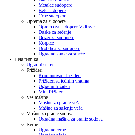
Metalac sudopere
Bele sudopere
Crne sudopere
Oprema za sudopere
Oprema za sudopere Vidi sve
Daske za sečenje
Dozer za sudoperu
Korpice
Drobilica za sudoperu
Ugradne kante za smeće
Bela tehnika
Ugradni setovi
Frižideri
Kombinovani frižideri
Frižideri sa jednim vratima
Ugradni frižideri
Mini frižideri
Veš mašine
Mašine za pranje veša
Mašine za sušenje veša
Mašine za pranje sudova
Ugradna mašina za pranje sudova
Rerne
Ugradne rerne