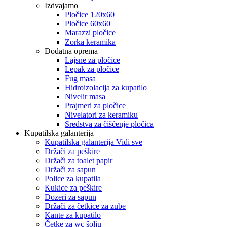
Izdvajamo
Pločice 120x60
Pločice 60x60
Marazzi pločice
Zorka keramika
Dodatna oprema
Lajsne za pločice
Lepak za pločice
Fug masa
Hidroizolacija za kupatilo
Nivelir masa
Prajmeri za pločice
Nivelatori za keramiku
Sredstva za čišćenje pločica
Kupatilska galanterija
Kupatilska galanterija Vidi sve
Držači za peškire
Držači za toalet papir
Držači za sapun
Police za kupatila
Kukice za peškire
Dozeri za sapun
Držači za četkice za zube
Kante za kupatilo
Četke za wc šolju