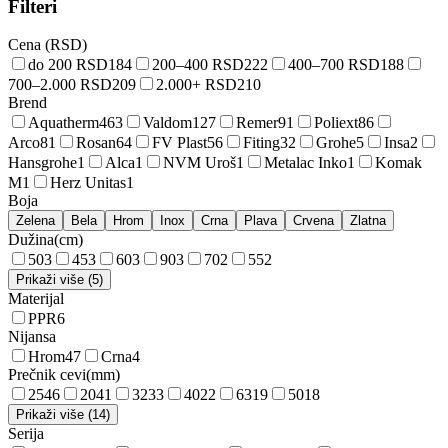
Filteri
Cena (RSD)
do 200 RSD
184
200–400 RSD
222
400–700 RSD
188
700–2.000 RSD
209
2.000+ RSD
210
Brend
Aquatherm
463
Valdom
127
Remer
91
Poliext
86
Arco
81
Rosan
64
FV Plast
56
Fiting
32
Grohe
5
Insa
2
Hansgrohe
1
Alca
1
NVM Uroš
1
Metalac Inko
1
Komak
M
1
Herz Unitas
1
Boja
Zelena
Bela
Hrom
Inox
Crna
Plava
Crvena
Zlatna
Dužina
(
cm
)
50
3
45
3
60
3
90
3
70
2
55
2
Prikaži više (5)
Materijal
PPR
6
Nijansa
Hrom
47
Crna
4
Prečnik cevi
(
mm
)
25
46
20
41
32
33
40
22
63
19
50
18
Prikaži više (14)
Serija