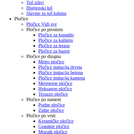
Tuš izlivi
Higijenski tuš
Slavine za tuš kabinu
Pločice
Pločice Vidi sve
Pločice po prostoru
Pločice za kupatilo
Pločice za kuhinju
Pločice za terasu
Pločice za bazen
Pločice po dizajnu
Metro pločice
Pločice imitacija drveta
Pločice imitacija betona
Pločice imitacija kamena
Mermerne pločice
Heksagon pločice
Terazzo pločice
Pločice po nameni
Podne pločice
Zidne pločice
Pločice po vrsti
Keramičke pločice
Granitne pločice
Mozaik pločice