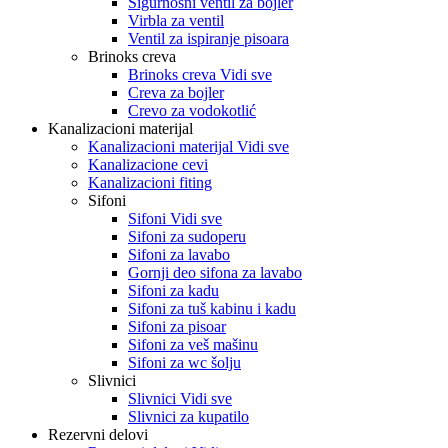
Sigurnosni ventil za bojler
Virbla za ventil
Ventil za ispiranje pisoara
Brinoks creva
Brinoks creva Vidi sve
Creva za bojler
Crevo za vodokotlić
Kanalizacioni materijal
Kanalizacioni materijal Vidi sve
Kanalizacione cevi
Kanalizacioni fiting
Sifoni
Sifoni Vidi sve
Sifoni za sudoperu
Sifoni za lavabo
Gornji deo sifona za lavabo
Sifoni za kadu
Sifoni za tuš kabinu i kadu
Sifoni za pisoar
Sifoni za veš mašinu
Sifoni za wc šolju
Slivnici
Slivnici Vidi sve
Slivnici za kupatilo
Rezervni delovi