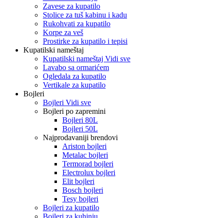
Zavese za kupatilo
Stolice za tuš kabinu i kadu
Rukohvati za kupatilo
Korpe za veš
Prostirke za kupatilo i tepisi
Kupatilski nameštaj
Kupatilski nameštaj Vidi sve
Lavabo sa ormarićem
Ogledala za kupatilo
Vertikale za kupatilo
Bojleri
Bojleri Vidi sve
Bojleri po zapremini
Bojleri 80L
Bojleri 50L
Najprodavaniji brendovi
Ariston bojleri
Metalac bojleri
Termorad bojleri
Electrolux bojleri
Elit bojleri
Bosch bojleri
Tesy bojleri
Bojleri za kupatilo
Bojleri za kuhinju