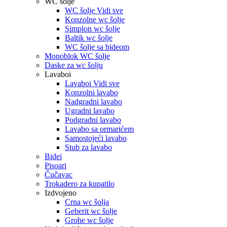
WC šolje
WC šolje Vidi sve
Konzolne wc šolje
Simplon wc šolje
Baltik wc šolje
WC šolje sa bideom
Monoblok WC šolje
Daske za wc šolju
Lavaboi
Lavaboi Vidi sve
Konzolni lavabo
Nadgradni lavabo
Ugradni lavabo
Podgradni lavabo
Lavabo sa ormarićem
Samostojeći lavabo
Stub za lavabo
Bidei
Pisoari
Čučavac
Trokadero za kupatilo
Izdvojeno
Crna wc šolja
Geberit wc šolje
Grohe wc šolje