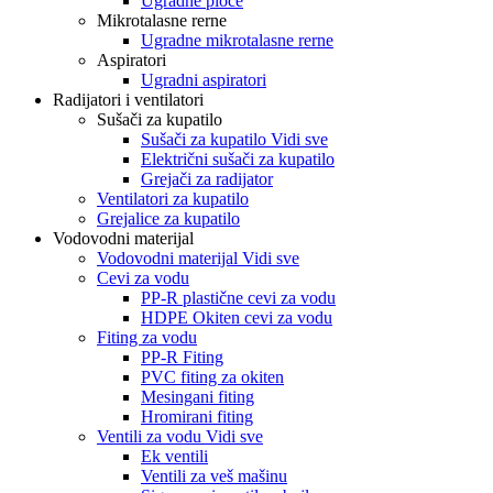
Ugradne ploče
Mikrotalasne rerne
Ugradne mikrotalasne rerne
Aspiratori
Ugradni aspiratori
Radijatori i ventilatori
Sušači za kupatilo
Sušači za kupatilo Vidi sve
Električni sušači za kupatilo
Grejači za radijator
Ventilatori za kupatilo
Grejalice za kupatilo
Vodovodni materijal
Vodovodni materijal Vidi sve
Cevi za vodu
PP-R plastične cevi za vodu
HDPE Okiten cevi za vodu
Fiting za vodu
PP-R Fiting
PVC fiting za okiten
Mesingani fiting
Hromirani fiting
Ventili za vodu Vidi sve
Ek ventili
Ventili za veš mašinu