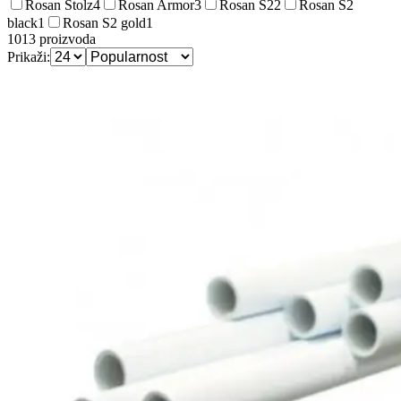
Rosan Stolz
4
Rosan Armor
3
Rosan S2
2
Rosan S2
black
1
Rosan S2 gold
1
1013
proizvoda
Prikaži: