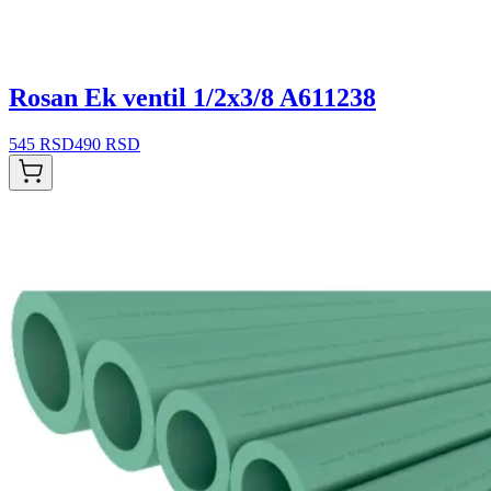
Rosan Ek ventil 1/2x3/8 A611238
545 RSD
490 RSD