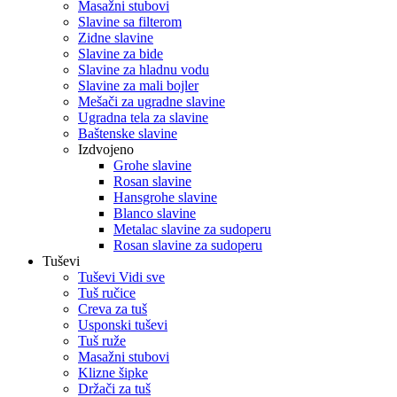
Masažni stubovi
Slavine sa filterom
Zidne slavine
Slavine za bide
Slavine za hladnu vodu
Slavine za mali bojler
Mešači za ugradne slavine
Ugradna tela za slavine
Baštenske slavine
Izdvojeno
Grohe slavine
Rosan slavine
Hansgrohe slavine
Blanco slavine
Metalac slavine za sudoperu
Rosan slavine za sudoperu
Tuševi
Tuševi Vidi sve
Tuš ručice
Creva za tuš
Usponski tuševi
Tuš ruže
Masažni stubovi
Klizne šipke
Držači za tuš