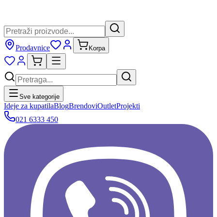
Prodavnice
Korpa
Sve kategorije
Ideje za kupatila
Blog
Brendovi
Outlet
Projekti
021 6333 450