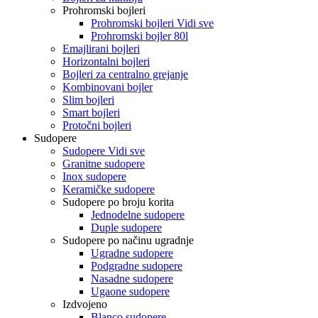
Prohromski bojleri
Prohromski bojleri Vidi sve
Prohromski bojler 80l
Emajlirani bojleri
Horizontalni bojleri
Bojleri za centralno grejanje
Kombinovani bojler
Slim bojleri
Smart bojleri
Protočni bojleri
Sudopere
Sudopere Vidi sve
Granitne sudopere
Inox sudopere
Keramičke sudopere
Sudopere po broju korita
Jednodelne sudopere
Duple sudopere
Sudopere po načinu ugradnje
Ugradne sudopere
Podgradne sudopere
Nasadne sudopere
Ugaone sudopere
Izdvojeno
Blanco sudopere