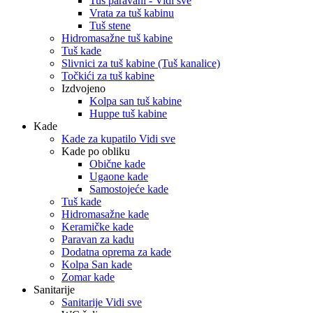
Tuš paravani - Vidi sve
Vrata za tuš kabinu
Tuš stene
Hidromasažne tuš kabine
Tuš kade
Slivnici za tuš kabine (Tuš kanalice)
Točkići za tuš kabine
Izdvojeno
Kolpa san tuš kabine
Huppe tuš kabine
Kade
Kade za kupatilo Vidi sve
Kade po obliku
Obične kade
Ugaone kade
Samostojeće kade
Tuš kade
Hidromasažne kade
Keramičke kade
Paravan za kadu
Dodatna oprema za kade
Kolpa San kade
Zomar kade
Sanitarije
Sanitarije Vidi sve