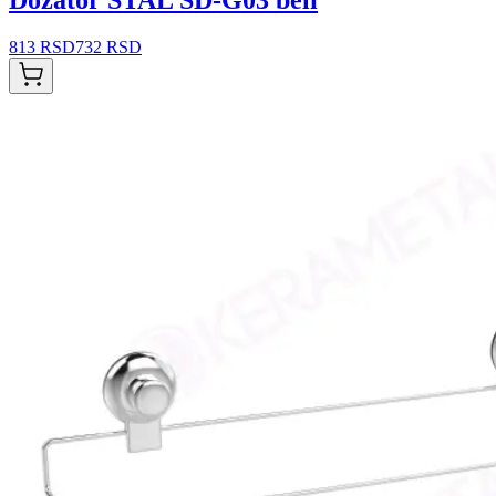
813 RSD
732 RSD