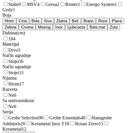
Stalis
9
MSV
4
Geesa
2
Remer
1
Energo System
1
Gedy
1
Boja
Hrom
Crna
Bela
Siva
Zlatna
Bež
Braon
Roze
Plava
Zelena
Crvena
Mesing
Inox
Ljubicasta
Bela mat
Zuta
Dubina
(
cm
)
18
4
Materijal
Drvo
5
Način ugradnje
Stojeći
6
Način ugradnje
Stojeći
3
Nijansa
Hrom
17
Rasveta
Ne
6
Sa umivaonikom
Ne
6
Serija
Grohe Selection
90
Grohe Essentials
40
Hansgrohe
Addstoris
20
Kerametal Inox T
18
Rosan Zerro
15
Kerametal
12