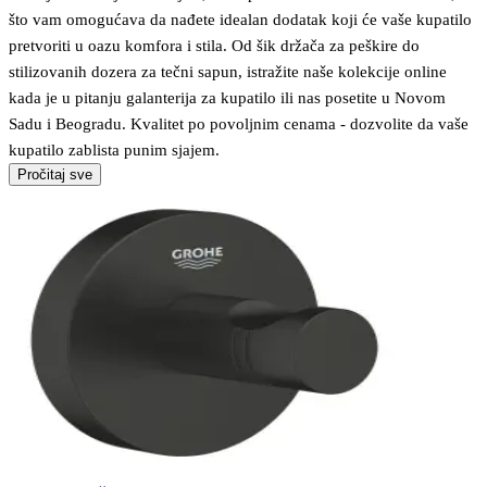
što vam omogućava da nađete idealan dodatak koji će vaše kupatilo
pretvoriti u oazu komfora i stila. Od šik držača za peškire do
stilizovanih dozera za tečni sapun, istražite naše kolekcije online
kada je u pitanju galanterija za kupatilo ili nas posetite u Novom
Sadu i Beogradu. Kvalitet po povoljnim cenama - dozvolite da vaše
kupatilo zablista punim sjajem.
Pročitaj sve