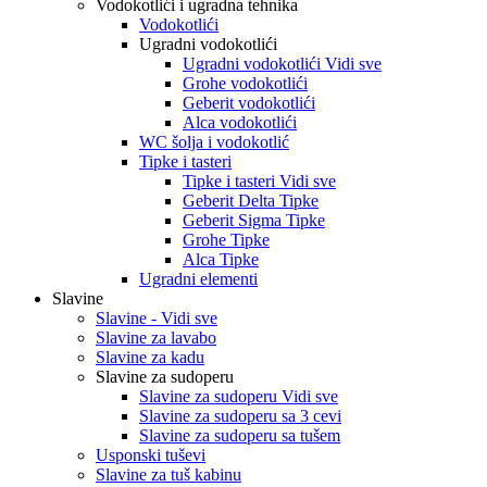
Vodokotlići i ugradna tehnika
Vodokotlići
Ugradni vodokotlići
Ugradni vodokotlići Vidi sve
Grohe vodokotlići
Geberit vodokotlići
Alca vodokotlići
WC šolja i vodokotlić
Tipke i tasteri
Tipke i tasteri Vidi sve
Geberit Delta Tipke
Geberit Sigma Tipke
Grohe Tipke
Alca Tipke
Ugradni elementi
Slavine
Slavine - Vidi sve
Slavine za lavabo
Slavine za kadu
Slavine za sudoperu
Slavine za sudoperu Vidi sve
Slavine za sudoperu sa 3 cevi
Slavine za sudoperu sa tušem
Usponski tuševi
Slavine za tuš kabinu