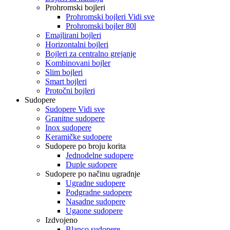
Prohromski bojleri
Prohromski bojleri Vidi sve
Prohromski bojler 80l
Emajlirani bojleri
Horizontalni bojleri
Bojleri za centralno grejanje
Kombinovani bojler
Slim bojleri
Smart bojleri
Protočni bojleri
Sudopere
Sudopere Vidi sve
Granitne sudopere
Inox sudopere
Keramičke sudopere
Sudopere po broju korita
Jednodelne sudopere
Duple sudopere
Sudopere po načinu ugradnje
Ugradne sudopere
Podgradne sudopere
Nasadne sudopere
Ugaone sudopere
Izdvojeno
Blanco sudopere