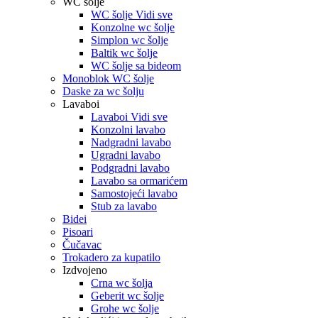
WC šolje
WC šolje Vidi sve
Konzolne wc šolje
Simplon wc šolje
Baltik wc šolje
WC šolje sa bideom
Monoblok WC šolje
Daske za wc šolju
Lavaboi
Lavaboi Vidi sve
Konzolni lavabo
Nadgradni lavabo
Ugradni lavabo
Podgradni lavabo
Lavabo sa ormarićem
Samostojeći lavabo
Stub za lavabo
Bidei
Pisoari
Čučavac
Trokadero za kupatilo
Izdvojeno
Crna wc šolja
Geberit wc šolje
Grohe wc šolje