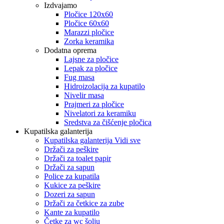
Izdvajamo
Pločice 120x60
Pločice 60x60
Marazzi pločice
Zorka keramika
Dodatna oprema
Lajsne za pločice
Lepak za pločice
Fug masa
Hidroizolacija za kupatilo
Nivelir masa
Prajmeri za pločice
Nivelatori za keramiku
Sredstva za čišćenje pločica
Kupatilska galanterija
Kupatilska galanterija Vidi sve
Držači za peškire
Držači za toalet papir
Držači za sapun
Police za kupatila
Kukice za peškire
Dozeri za sapun
Držači za četkice za zube
Kante za kupatilo
Četke za wc šolju