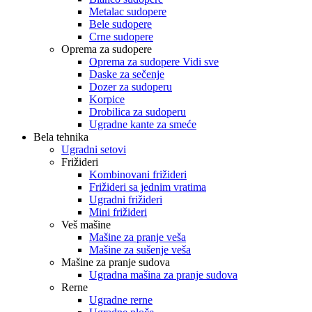
Metalac sudopere
Bele sudopere
Crne sudopere
Oprema za sudopere
Oprema za sudopere Vidi sve
Daske za sečenje
Dozer za sudoperu
Korpice
Drobilica za sudoperu
Ugradne kante za smeće
Bela tehnika
Ugradni setovi
Frižideri
Kombinovani frižideri
Frižideri sa jednim vratima
Ugradni frižideri
Mini frižideri
Veš mašine
Mašine za pranje veša
Mašine za sušenje veša
Mašine za pranje sudova
Ugradna mašina za pranje sudova
Rerne
Ugradne rerne