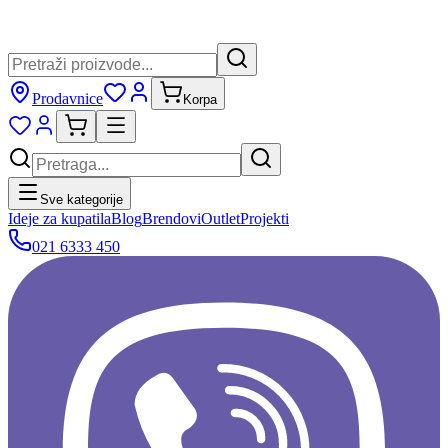
Prodavnice
Korpa
Sve kategorije
Ideje za kupatila
Blog
Brendovi
Outlet
Projekti
021 6333 450