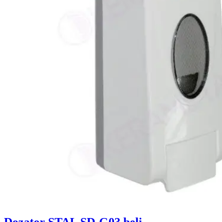
Dozator STAL SD-G03 beli