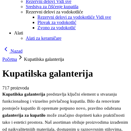
Rezervni delovi Vidi sve
Sredstva za čišćenje kupatila
Rezervni delovi za vodokotliće
Rezervni delovi za vodokotliće Vidi sve
Plovak za vodokotlić
Zvono za vodokotlić
Alati
Alati za keramičare
Nazad
Početna
Kupatilska galanterija
Kupatilska galanterija
717
proizvoda
Kupatilska galanterija
predstavlja ključni element u stvaranju
funkcionalnog i vizuelno privlačnog kupatila. Bilo da renovirate
postojeće kupatilo ili opremate potpuno novo, pravilno odabrana
galanterija za kupatilo
može značajno doprineti kako praktičnosti
tako i estetici prostora. Naš asortiman obiluje proizvodima izrađenim
od najkvalitetnijih materijala, dostupnim u raznovrsnim stilovima,