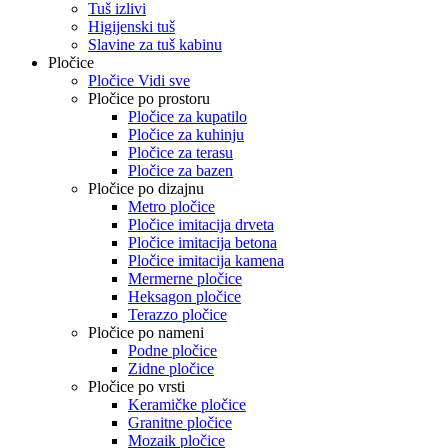
Tuš izlivi
Higijenski tuš
Slavine za tuš kabinu
Pločice
Pločice Vidi sve
Pločice po prostoru
Pločice za kupatilo
Pločice za kuhinju
Pločice za terasu
Pločice za bazen
Pločice po dizajnu
Metro pločice
Pločice imitacija drveta
Pločice imitacija betona
Pločice imitacija kamena
Mermerne pločice
Heksagon pločice
Terazzo pločice
Pločice po nameni
Podne pločice
Zidne pločice
Pločice po vrsti
Keramičke pločice
Granitne pločice
Mozaik pločice