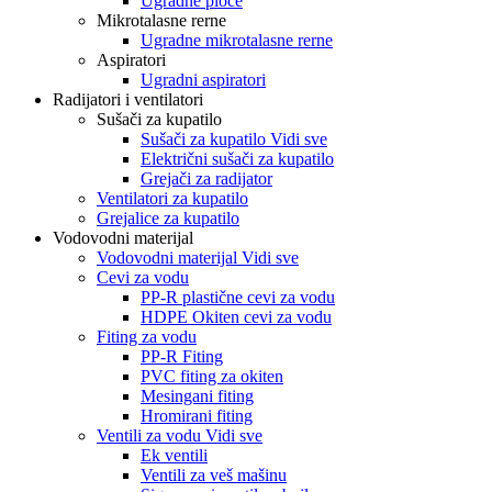
Ugradne ploče
Mikrotalasne rerne
Ugradne mikrotalasne rerne
Aspiratori
Ugradni aspiratori
Radijatori i ventilatori
Sušači za kupatilo
Sušači za kupatilo Vidi sve
Električni sušači za kupatilo
Grejači za radijator
Ventilatori za kupatilo
Grejalice za kupatilo
Vodovodni materijal
Vodovodni materijal Vidi sve
Cevi za vodu
PP-R plastične cevi za vodu
HDPE Okiten cevi za vodu
Fiting za vodu
PP-R Fiting
PVC fiting za okiten
Mesingani fiting
Hromirani fiting
Ventili za vodu Vidi sve
Ek ventili
Ventili za veš mašinu