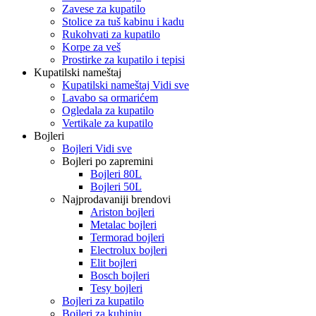
Zavese za kupatilo
Stolice za tuš kabinu i kadu
Rukohvati za kupatilo
Korpe za veš
Prostirke za kupatilo i tepisi
Kupatilski nameštaj
Kupatilski nameštaj Vidi sve
Lavabo sa ormarićem
Ogledala za kupatilo
Vertikale za kupatilo
Bojleri
Bojleri Vidi sve
Bojleri po zapremini
Bojleri 80L
Bojleri 50L
Najprodavaniji brendovi
Ariston bojleri
Metalac bojleri
Termorad bojleri
Electrolux bojleri
Elit bojleri
Bosch bojleri
Tesy bojleri
Bojleri za kupatilo
Bojleri za kuhinju