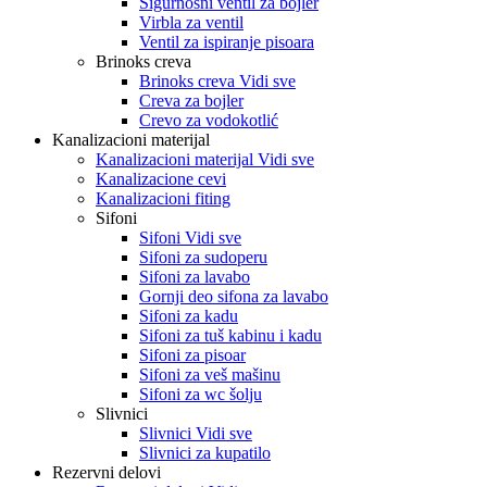
Sigurnosni ventil za bojler
Virbla za ventil
Ventil za ispiranje pisoara
Brinoks creva
Brinoks creva Vidi sve
Creva za bojler
Crevo za vodokotlić
Kanalizacioni materijal
Kanalizacioni materijal Vidi sve
Kanalizacione cevi
Kanalizacioni fiting
Sifoni
Sifoni Vidi sve
Sifoni za sudoperu
Sifoni za lavabo
Gornji deo sifona za lavabo
Sifoni za kadu
Sifoni za tuš kabinu i kadu
Sifoni za pisoar
Sifoni za veš mašinu
Sifoni za wc šolju
Slivnici
Slivnici Vidi sve
Slivnici za kupatilo
Rezervni delovi