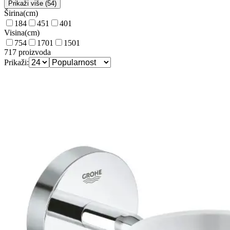
Prikaži više (54)
Širina
(
cm
)
18
4
45
1
40
1
Visina
(
cm
)
75
4
170
1
150
1
717
proizvoda
Prikaži: