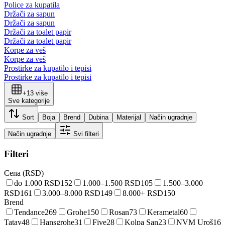
Police za kupatila
Držači za sapun
Držači za sapun
Držači za toalet papir
Držači za toalet papir
Korpe za veš
Korpe za veš
Prostirke za kupatilo i tepisi
Prostirke za kupatilo i tepisi
+
13
više
Sve kategorije
Sort
Boja
Brend
Dubina
Materijal
Način ugradnje
Način ugradnje
Svi filteri
Filteri
Cena (RSD)
do 1.000 RSD
152
1.000–1.500 RSD
105
1.500–3.000
RSD
161
3.000–8.000 RSD
149
8.000+ RSD
150
Brend
Tendance
269
Grohe
150
Rosan
73
Kerametal
60
Tatay
48
Hansgrohe
31
Five
28
Kolpa San
23
NVM Uroš
16