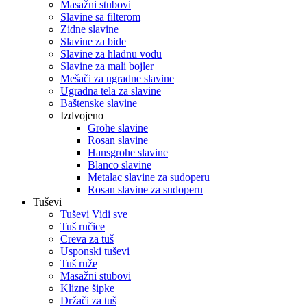
Masažni stubovi
Slavine sa filterom
Zidne slavine
Slavine za bide
Slavine za hladnu vodu
Slavine za mali bojler
Mešači za ugradne slavine
Ugradna tela za slavine
Baštenske slavine
Izdvojeno
Grohe slavine
Rosan slavine
Hansgrohe slavine
Blanco slavine
Metalac slavine za sudoperu
Rosan slavine za sudoperu
Tuševi
Tuševi Vidi sve
Tuš ručice
Creva za tuš
Usponski tuševi
Tuš ruže
Masažni stubovi
Klizne šipke
Držači za tuš