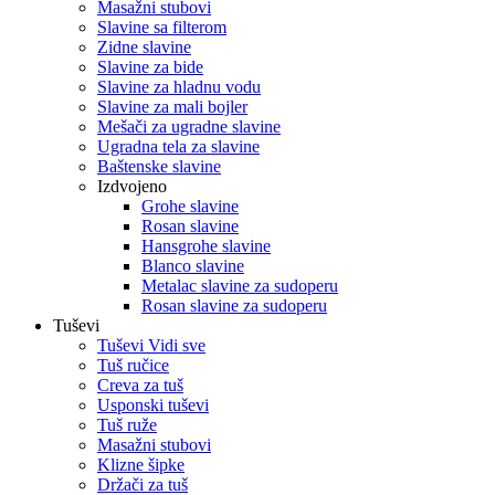
Masažni stubovi
Slavine sa filterom
Zidne slavine
Slavine za bide
Slavine za hladnu vodu
Slavine za mali bojler
Mešači za ugradne slavine
Ugradna tela za slavine
Baštenske slavine
Izdvojeno
Grohe slavine
Rosan slavine
Hansgrohe slavine
Blanco slavine
Metalac slavine za sudoperu
Rosan slavine za sudoperu
Tuševi
Tuševi Vidi sve
Tuš ručice
Creva za tuš
Usponski tuševi
Tuš ruže
Masažni stubovi
Klizne šipke
Držači za tuš