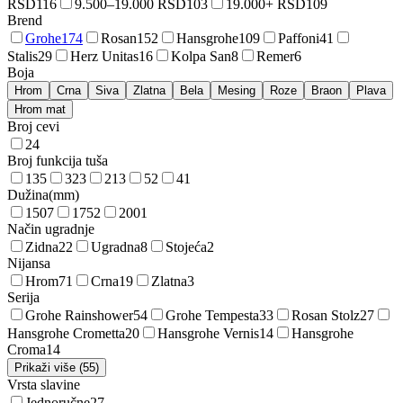
RSD
116
9.500–19.000 RSD
103
19.000+ RSD
109
Brend
Grohe
174
Rosan
152
Hansgrohe
109
Paffoni
41
Stalis
29
Herz Unitas
16
Kolpa San
8
Remer
6
Boja
Hrom
Crna
Siva
Zlatna
Bela
Mesing
Roze
Braon
Plava
Hrom mat
Broj cevi
2
4
Broj funkcija tuša
1
35
3
23
2
13
5
2
4
1
Dužina
(
mm
)
150
7
175
2
200
1
Način ugradnje
Zidna
22
Ugradna
8
Stojeća
2
Nijansa
Hrom
71
Crna
19
Zlatna
3
Serija
Grohe Rainshower
54
Grohe Tempesta
33
Rosan Stolz
27
Hansgrohe Crometta
20
Hansgrohe Vernis
14
Hansgrohe
Croma
14
Prikaži više (55)
Vrsta slavine
Jednoručne
27