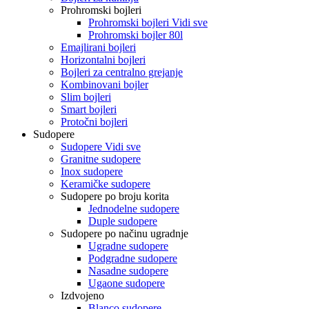
Prohromski bojleri
Prohromski bojleri Vidi sve
Prohromski bojler 80l
Emajlirani bojleri
Horizontalni bojleri
Bojleri za centralno grejanje
Kombinovani bojler
Slim bojleri
Smart bojleri
Protočni bojleri
Sudopere
Sudopere Vidi sve
Granitne sudopere
Inox sudopere
Keramičke sudopere
Sudopere po broju korita
Jednodelne sudopere
Duple sudopere
Sudopere po načinu ugradnje
Ugradne sudopere
Podgradne sudopere
Nasadne sudopere
Ugaone sudopere
Izdvojeno
Blanco sudopere