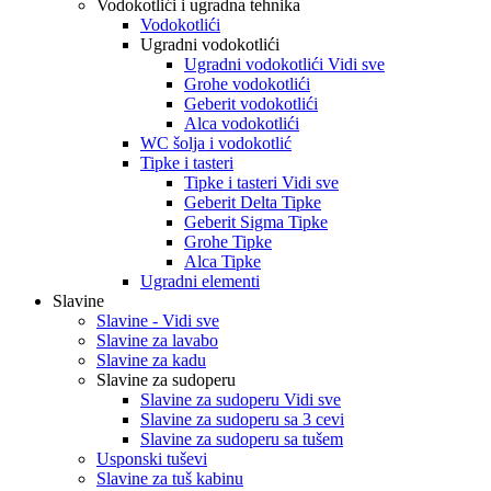
Vodokotlići i ugradna tehnika
Vodokotlići
Ugradni vodokotlići
Ugradni vodokotlići Vidi sve
Grohe vodokotlići
Geberit vodokotlići
Alca vodokotlići
WC šolja i vodokotlić
Tipke i tasteri
Tipke i tasteri Vidi sve
Geberit Delta Tipke
Geberit Sigma Tipke
Grohe Tipke
Alca Tipke
Ugradni elementi
Slavine
Slavine - Vidi sve
Slavine za lavabo
Slavine za kadu
Slavine za sudoperu
Slavine za sudoperu Vidi sve
Slavine za sudoperu sa 3 cevi
Slavine za sudoperu sa tušem
Usponski tuševi
Slavine za tuš kabinu