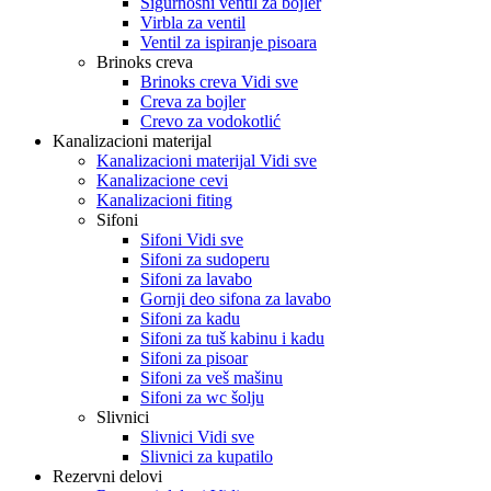
Sigurnosni ventil za bojler
Virbla za ventil
Ventil za ispiranje pisoara
Brinoks creva
Brinoks creva Vidi sve
Creva za bojler
Crevo za vodokotlić
Kanalizacioni materijal
Kanalizacioni materijal Vidi sve
Kanalizacione cevi
Kanalizacioni fiting
Sifoni
Sifoni Vidi sve
Sifoni za sudoperu
Sifoni za lavabo
Gornji deo sifona za lavabo
Sifoni za kadu
Sifoni za tuš kabinu i kadu
Sifoni za pisoar
Sifoni za veš mašinu
Sifoni za wc šolju
Slivnici
Slivnici Vidi sve
Slivnici za kupatilo
Rezervni delovi