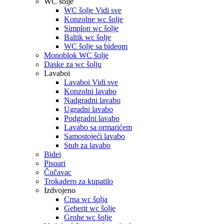
WC šolje
WC šolje Vidi sve
Konzolne wc šolje
Simplon wc šolje
Baltik wc šolje
WC šolje sa bideom
Monoblok WC šolje
Daske za wc šolju
Lavaboi
Lavaboi Vidi sve
Konzolni lavabo
Nadgradni lavabo
Ugradni lavabo
Podgradni lavabo
Lavabo sa ormarićem
Samostojeći lavabo
Stub za lavabo
Bidei
Pisoari
Čučavac
Trokadero za kupatilo
Izdvojeno
Crna wc šolja
Geberit wc šolje
Grohe wc šolje