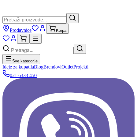
Prodavnice
Korpa
Sve kategorije
Ideje za kupatila
Blog
Brendovi
Outlet
Projekti
021 6333 450