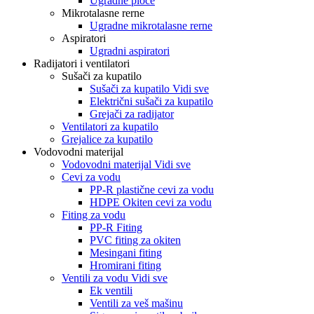
Ugradne ploče
Mikrotalasne rerne
Ugradne mikrotalasne rerne
Aspiratori
Ugradni aspiratori
Radijatori i ventilatori
Sušači za kupatilo
Sušači za kupatilo Vidi sve
Električni sušači za kupatilo
Grejači za radijator
Ventilatori za kupatilo
Grejalice za kupatilo
Vodovodni materijal
Vodovodni materijal Vidi sve
Cevi za vodu
PP-R plastične cevi za vodu
HDPE Okiten cevi za vodu
Fiting za vodu
PP-R Fiting
PVC fiting za okiten
Mesingani fiting
Hromirani fiting
Ventili za vodu Vidi sve
Ek ventili
Ventili za veš mašinu