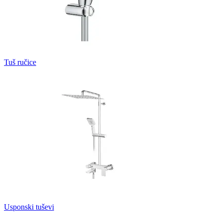
Tuš ručice
Usponski tuševi