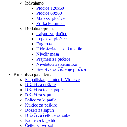
Izdvajamo
Pločice 120x60
Pločice 60x60
Marazzi pločice
Zorka keramika
Dodatna oprema
Lajsne za pločice
Lepak za pločice
Fug masa
Hidroizolacija za kupatilo
Nivelir masa
Prajmeri za pločice
Nivelatori za keramiku
Sredstva za čišćenje pločica
Kupatilska galanterija
Kupatilska galanterija Vidi sve
Držači za peškire
Držači za toalet papir
Držači za sapun
Police za kupatila
Kukice za peškire
Dozeri za sapun
Držači za četkice za zube
Kante za kupatilo
Četke za wc šolju