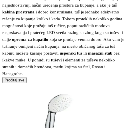
najjednostavniji način uređenja prostora za kupanje, a ako je tuš
kabina prostrana
i dobro konstruisana, tuš je jednako adekvatno
rešenje za kupanje koliko i kada. Tokom proteklih nekoliko godina
mogućnosti koje pružaju tuš ručice, poput različitih modova
rasprskavanja i pratećeg LED svetla razlog su zbog koga su tuševi i
dalje
oprema za kupatilo
koja se prodaje veoma dobro. Ako vam je
tuširanje omiljeni način kupanja, na mesto običanog tuša za tuš
kabinu možete kasnije postaviti
usponski tuš
ili
masažni stub
bez
ikakve muke. U ponudi su
tuševi
i elementi za tuševe nekoliko
stranih i domaćih brendova, među kojima su Stal, Rosan i
Hansgrohe.
Pročitaj sve