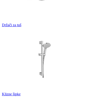
Držači za tuš
Klizne šipke