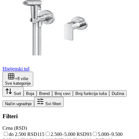
Higijenski tuš
+
8
više
Sve kategorije
Sort
Boja
Brend
Broj cevi
Broj funkcija tuša
Dužina
Način ugradnje
Svi filteri
Filteri
Cena (RSD)
do 2.500 RSD
115
2.500–5.000 RSD
93
5.000–9.500