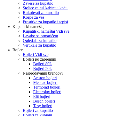
Zavese za kupatilo
Stolice za tuš kabinu i kadu
Rukohvati za kupatilo
Korpe za veš
Prostirke za kupatilo i tepisi
Kupatilski nameštaj
Kupatilski nameštaj Vidi sve
Lavabo sa ormarićem
Ogledala za kupatilo
Vertikale za kupatilo
Bojleri
Bojleri Vidi sve
Bojleri po zapremini
Bojleri 80L
Bojleri 50L
Najprodavaniji brendovi
Ariston bojleri
Metalac bojleri
Termorad bojleri
Electrolux bojleri
Elit bojleri
Bosch bojleri
Tesy bojleri
Bojleri za kupatilo
Bojleri za kuhinju