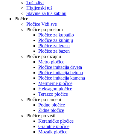
Tuš izlivi
Higijenski tuš
Slavine za tuš kabinu
Pločice
Pločice Vidi sve
Pločice po prostoru
Pločice za kupatilo
Pločice za kuhinju
Pločice za terasu
Pločice za bazen
Pločice po dizajnu
Metro pločice
Pločice imitacija drveta
Pločice imitacija betona
Pločice imitacija kamena
Mermerne pločice
Heksagon pločice
Terazzo pločice
Pločice po nameni
Podne pločice
Zidne pločice
Pločice po vrsti
Keramičke pločice
Granitne pločice
Mozaik pločice