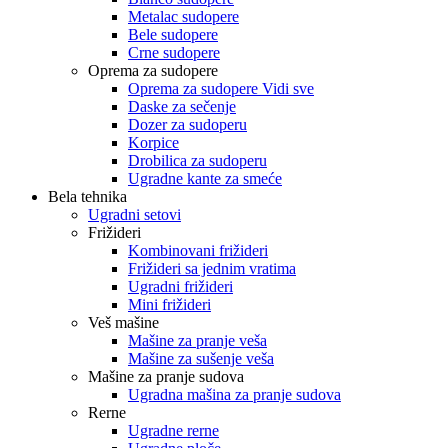
Metalac sudopere
Bele sudopere
Crne sudopere
Oprema za sudopere
Oprema za sudopere Vidi sve
Daske za sečenje
Dozer za sudoperu
Korpice
Drobilica za sudoperu
Ugradne kante za smeće
Bela tehnika
Ugradni setovi
Frižideri
Kombinovani frižideri
Frižideri sa jednim vratima
Ugradni frižideri
Mini frižideri
Veš mašine
Mašine za pranje veša
Mašine za sušenje veša
Mašine za pranje sudova
Ugradna mašina za pranje sudova
Rerne
Ugradne rerne