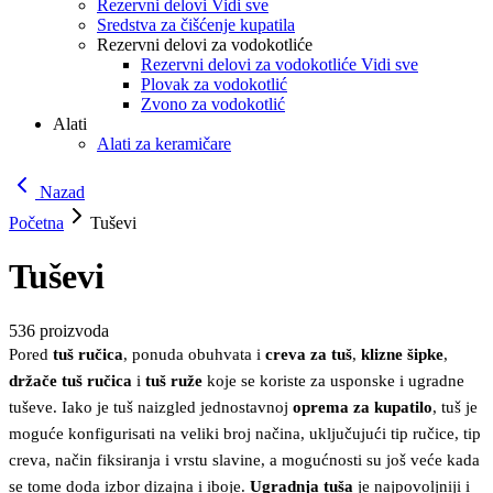
Rezervni delovi Vidi sve
Sredstva za čišćenje kupatila
Rezervni delovi za vodokotliće
Rezervni delovi za vodokotliće Vidi sve
Plovak za vodokotlić
Zvono za vodokotlić
Alati
Alati za keramičare
Nazad
Početna
Tuševi
Tuševi
536
proizvoda
Pored
tuš ručica
, ponuda obuhvata i
creva za tuš
,
klizne šipke
,
držače tuš ručica
i
tuš ruže
koje se koriste za usponske i ugradne
tuševe. Iako je tuš naizgled jednostavnoj
oprema za kupatilo
, tuš je
moguće konfigurisati na veliki broj načina, uključujući tip ručice, tip
creva, način fiksiranja i vrstu slavine, a mogućnosti su još veće kada
se tome doda izbor dizajna i iboje.
Ugradnja tuša
je najpovoljniji i