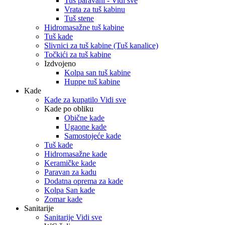
Tuš paravani - Vidi sve
Vrata za tuš kabinu
Tuš stene
Hidromasažne tuš kabine
Tuš kade
Slivnici za tuš kabine (Tuš kanalice)
Točkići za tuš kabine
Izdvojeno
Kolpa san tuš kabine
Huppe tuš kabine
Kade
Kade za kupatilo Vidi sve
Kade po obliku
Obične kade
Ugaone kade
Samostojeće kade
Tuš kade
Hidromasažne kade
Keramičke kade
Paravan za kadu
Dodatna oprema za kade
Kolpa San kade
Zomar kade
Sanitarije
Sanitarije Vidi sve