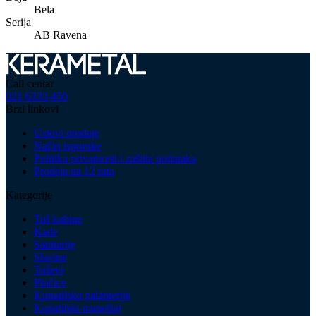
Bela
Serija
AB Ravena
Call centar
021 6333 450
Brzi linkovi
Uslovi prodaje
Način isporuke
Politika privatnosti i zaštita podataka
Prodaja na 12 rata
Kategorije
Tuš kabine
Kade
Sanitarije
Slavine
Tuševi
Pločice
Kupatilska galanterija
Kupatilski nameštaj