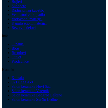
Bojleri
Sudopere
Radijatori za kupatilo
Ventilatori za kupatilo
Vodovodni materijal
Kanalizacioni materijal
Rezervni delovi
Info
O nama
Blog
Brendovi
Outlet
Prodavnice
Kontakt
Kontakt
021 6333 450
Salon keramike Novi Sad
Salon keramike Veternik
Salon keramike Beograd Leštane
Salon keramike Surčin Ledine