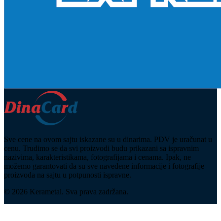
Sve cene na ovom sajtu iskazane su u dinarima. PDV je uračunat u
cenu. Trudimo se da svi proizvodi budu prikazani sa ispravnim
nazivima, karakteristikama, fotografijama i cenama. Ipak, ne
možemo garantovati da su sve navedene informacije i fotografije
proizvoda na sajtu u potpunosti ispravne.
© 2026 Kerametal. Sva prava zadržana.