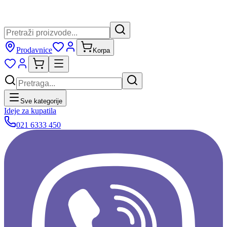
Prodavnice
Korpa
Sve kategorije
Ideje za kupatila
021 6333 450