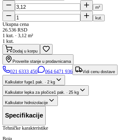
m²
kut.
Ukupna cena
26.536
RSD
1
kut. ·
3,12
m²
1
kut.
Dodaj u korpu
Proverite stanje u prodavnicama
021 6333 450
064 6471 936
Vidi cenu dostave
Kalkulator fuge
1 pak. · 2 kg
Kalkulator lepka za pločice
1 pak. · 25 kg
Kalkulator hidroizolacije
Specifikacije
Tehničke karakteristike
Boja