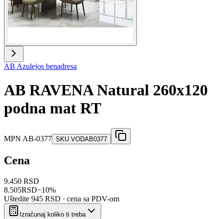
AB Azulejos benadresa
AB RAVENA Natural 260x120
podna mat RT
MPN
AB-0377
SKU
VODAB0377
Cena
9.450 RSD
8.505
RSD
−
10
%
Uštedite
945 RSD
· cena sa PDV-om
Izračunaj koliko ti treba