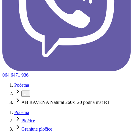
064 6471 936
Početna
…
AB RAVENA Natural 260x120 podna mat RT
Početna
Pločice
Granitne pločice