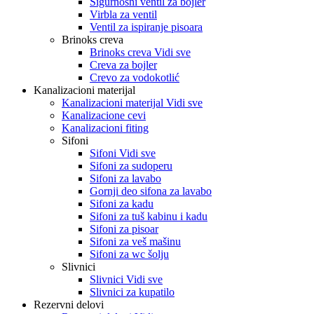
Sigurnosni ventil za bojler
Virbla za ventil
Ventil za ispiranje pisoara
Brinoks creva
Brinoks creva Vidi sve
Creva za bojler
Crevo za vodokotlić
Kanalizacioni materijal
Kanalizacioni materijal Vidi sve
Kanalizacione cevi
Kanalizacioni fiting
Sifoni
Sifoni Vidi sve
Sifoni za sudoperu
Sifoni za lavabo
Gornji deo sifona za lavabo
Sifoni za kadu
Sifoni za tuš kabinu i kadu
Sifoni za pisoar
Sifoni za veš mašinu
Sifoni za wc šolju
Slivnici
Slivnici Vidi sve
Slivnici za kupatilo
Rezervni delovi