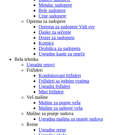
Metalac sudopere
Bele sudopere
Crne sudopere
Oprema za sudopere
Oprema za sudopere Vidi sve
Daske za sečenje
Dozer za sudoperu
Korpice
Drobilica za sudoperu
Ugradne kante za smeće
Bela tehnika
Ugradni setovi
Frižideri
Kombinovani frižideri
Frižideri sa jednim vratima
Ugradni frižideri
Mini frižideri
Veš mašine
Mašine za pranje veša
Mašine za sušenje veša
Mašine za pranje sudova
Ugradna mašina za pranje sudova
Rerne
Ugradne rerne