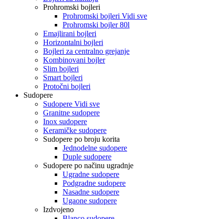
Prohromski bojleri
Prohromski bojleri Vidi sve
Prohromski bojler 80l
Emajlirani bojleri
Horizontalni bojleri
Bojleri za centralno grejanje
Kombinovani bojler
Slim bojleri
Smart bojleri
Protočni bojleri
Sudopere
Sudopere Vidi sve
Granitne sudopere
Inox sudopere
Keramičke sudopere
Sudopere po broju korita
Jednodelne sudopere
Duple sudopere
Sudopere po načinu ugradnje
Ugradne sudopere
Podgradne sudopere
Nasadne sudopere
Ugaone sudopere
Izdvojeno
Blanco sudopere