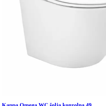
Kappa Omega WC šolja konzolna 49