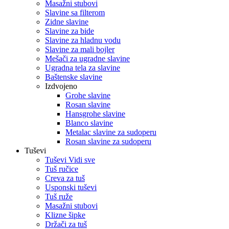
Masažni stubovi
Slavine sa filterom
Zidne slavine
Slavine za bide
Slavine za hladnu vodu
Slavine za mali bojler
Mešači za ugradne slavine
Ugradna tela za slavine
Baštenske slavine
Izdvojeno
Grohe slavine
Rosan slavine
Hansgrohe slavine
Blanco slavine
Metalac slavine za sudoperu
Rosan slavine za sudoperu
Tuševi
Tuševi Vidi sve
Tuš ručice
Creva za tuš
Usponski tuševi
Tuš ruže
Masažni stubovi
Klizne šipke
Držači za tuš