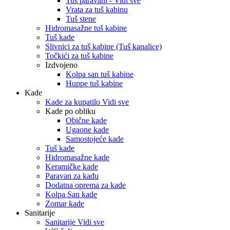
Tuš paravani - Vidi sve
Vrata za tuš kabinu
Tuš stene
Hidromasažne tuš kabine
Tuš kade
Slivnici za tuš kabine (Tuš kanalice)
Točkići za tuš kabine
Izdvojeno
Kolpa san tuš kabine
Huppe tuš kabine
Kade
Kade za kupatilo Vidi sve
Kade po obliku
Obične kade
Ugaone kade
Samostojeće kade
Tuš kade
Hidromasažne kade
Keramičke kade
Paravan za kadu
Dodatna oprema za kade
Kolpa San kade
Zomar kade
Sanitarije
Sanitarije Vidi sve