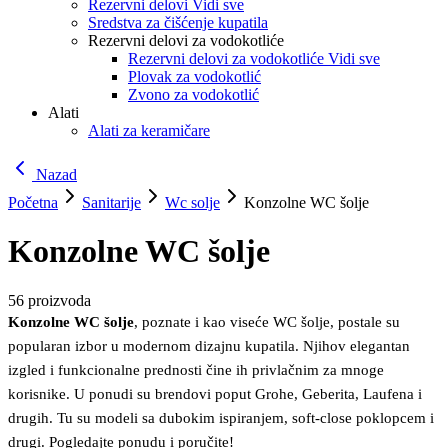
Rezervni delovi Vidi sve
Sredstva za čišćenje kupatila
Rezervni delovi za vodokotliće
Rezervni delovi za vodokotliće Vidi sve
Plovak za vodokotlić
Zvono za vodokotlić
Alati
Alati za keramičare
Nazad
Početna
Sanitarije
Wc solje
Konzolne WC šolje
Konzolne WC šolje
56
proizvoda
Konzolne WC šolje
, poznate i kao viseće WC šolje, postale su
popularan izbor u modernom dizajnu kupatila. Njihov elegantan
izgled i funkcionalne prednosti čine ih privlačnim za mnoge
korisnike. U ponudi su brendovi poput Grohe, Geberita, Laufena i
drugih. Tu su modeli sa dubokim ispiranjem, soft-close poklopcem i
drugi. Pogledajte ponudu i poručite!