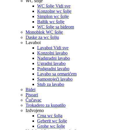
WC šolje
WC šolje Vidi sve
Konzolne wc šolje
Simplon wc šolje
Baltik wc šolje
WC šolje sa bideom
Monoblok WC šolje
Daske za wc šolju
Lavaboi
Lavaboi Vidi sve
Konzolni lavabo
Nadgradni lavabo
Ugradni lavabo
Podgradni lavabo
Lavabo sa ormarićem
Samostojeći lavabo
Stub za lavabo
Bidei
Pisoari
Čučavac
Trokadero za kupatilo
Izdvojeno
Crna wc šolja
Geberit wc šolje
Grohe wc šolje