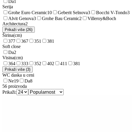
Da
1
Serija
Grohe Euro Ceramic
10
Geberit Selnova
3
Bocchi V-Tondo
3
Alvit Genova
3
Grohe Bau Ceramic
2
Villeroy&Boch
Architectura
2
Prikaži više (26)
Širina
(
cm
)
37
7
36
7
35
1
38
1
Soft close
Da
2
Visina
(
cm
)
36
4
33
3
35
2
40
2
41
1
38
1
Prikaži više (3)
WC daska u ceni
Ne
19
Da
8
56
proizvoda
Prikaži: