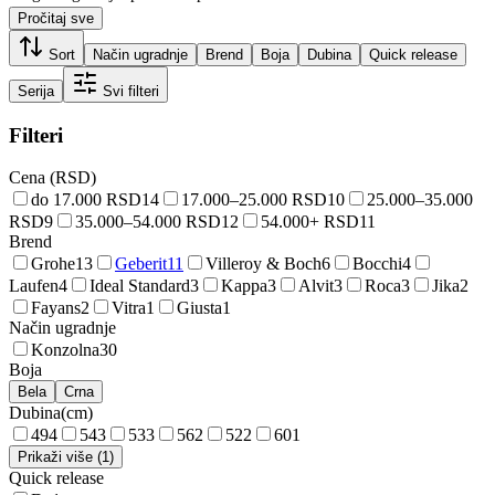
Pročitaj sve
Sort
Način ugradnje
Brend
Boja
Dubina
Quick release
Serija
Svi filteri
Filteri
Cena (RSD)
do 17.000 RSD
14
17.000–25.000 RSD
10
25.000–35.000
RSD
9
35.000–54.000 RSD
12
54.000+ RSD
11
Brend
Grohe
13
Geberit
11
Villeroy & Boch
6
Bocchi
4
Laufen
4
Ideal Standard
3
Kappa
3
Alvit
3
Roca
3
Jika
2
Fayans
2
Vitra
1
Giusta
1
Način ugradnje
Konzolna
30
Boja
Bela
Crna
Dubina
(
cm
)
49
4
54
3
53
3
56
2
52
2
60
1
Prikaži više (1)
Quick release