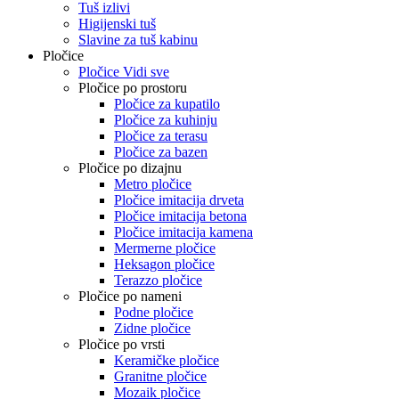
Tuš izlivi
Higijenski tuš
Slavine za tuš kabinu
Pločice
Pločice Vidi sve
Pločice po prostoru
Pločice za kupatilo
Pločice za kuhinju
Pločice za terasu
Pločice za bazen
Pločice po dizajnu
Metro pločice
Pločice imitacija drveta
Pločice imitacija betona
Pločice imitacija kamena
Mermerne pločice
Heksagon pločice
Terazzo pločice
Pločice po nameni
Podne pločice
Zidne pločice
Pločice po vrsti
Keramičke pločice
Granitne pločice
Mozaik pločice