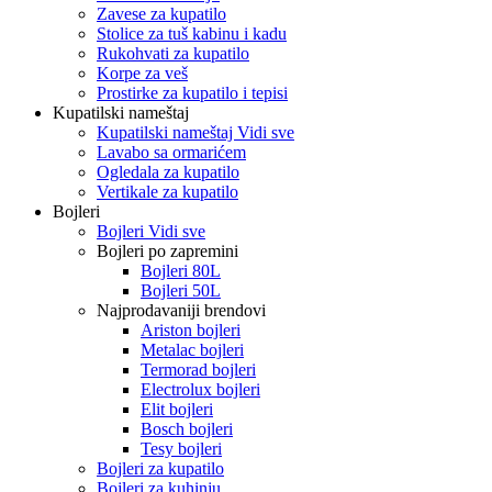
Zavese za kupatilo
Stolice za tuš kabinu i kadu
Rukohvati za kupatilo
Korpe za veš
Prostirke za kupatilo i tepisi
Kupatilski nameštaj
Kupatilski nameštaj Vidi sve
Lavabo sa ormarićem
Ogledala za kupatilo
Vertikale za kupatilo
Bojleri
Bojleri Vidi sve
Bojleri po zapremini
Bojleri 80L
Bojleri 50L
Najprodavaniji brendovi
Ariston bojleri
Metalac bojleri
Termorad bojleri
Electrolux bojleri
Elit bojleri
Bosch bojleri
Tesy bojleri
Bojleri za kupatilo
Bojleri za kuhinju