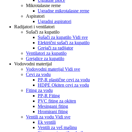
Ugradne ploče
Mikrotalasne rerne
Ugradne mikrotalasne rerne
Aspiratori
Ugradni aspiratori
Radijatori i ventilatori
Sušači za kupatilo
Sušači za kupatilo Vidi sve
Električni sušači za kupatilo
Grejači za radijator
Ventilatori za kupatilo
Grejalice za kupatilo
Vodovodni materijal
Vodovodni materijal Vidi sve
Cevi za vodu
PP-R plastične cevi za vodu
HDPE Okiten cevi za vodu
Fiting za vodu
PP-R Fiting
PVC fiting za okiten
Mesingani fiting
Hromirani fiting
Ventili za vodu Vidi sve
Ek ventili
Ventili za veš mašinu