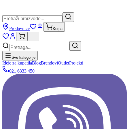
Prodavnice
Korpa
Sve kategorije
Ideje za kupatila
Blog
Brendovi
Outlet
Projekti
021 6333 450