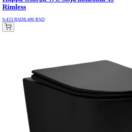
Rimless
9.433 RSD
8.490 RSD