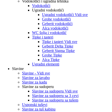
Vodokotlići i ugradna tehnika
Vodokotlići
Ugradni vodokotlići
Ugradni vodokotlići Vidi sve
Grohe vodokotlići
Geberit vodokotlići
Alca vodokotlići
WC šolja i vodokotlić
Tipke i tasteri
Tipke i tasteri Vidi sve
Geberit Delta Tipke
Geberit Sigma Tipke
Grohe Tipke
Alca Tipke
Ugradni elementi
Slavine
Slavine - Vidi sve
Slavine za lavabo
Slavine za kadu
Slavine za sudoperu
Slavine za sudoperu Vidi sve
Slavine za sudoperu sa 3 cevi
Slavine za sudoperu sa tušem
Usponski tuševi
Slavine za tuš kabinu