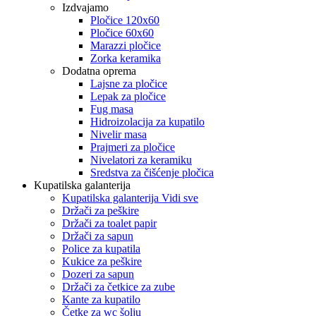
Izdvajamo
Pločice 120x60
Pločice 60x60
Marazzi pločice
Zorka keramika
Dodatna oprema
Lajsne za pločice
Lepak za pločice
Fug masa
Hidroizolacija za kupatilo
Nivelir masa
Prajmeri za pločice
Nivelatori za keramiku
Sredstva za čišćenje pločica
Kupatilska galanterija
Kupatilska galanterija Vidi sve
Držači za peškire
Držači za toalet papir
Držači za sapun
Police za kupatila
Kukice za peškire
Dozeri za sapun
Držači za četkice za zube
Kante za kupatilo
Četke za wc šolju