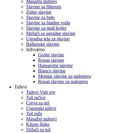
Masažni stubovi
Slavine sa filterom
Zidne slavine
Slavine za bide
Slavine za hladnu vodu
Slavine za mali bojler
Mešači za ugradne slavine
Ugradna tela za slavine
Baštenske slavine
Izdvojeno
Grohe slavine
Rosan slavine
Hansgrohe slavine
Blanco slavine
Metalac slavine za sudoperu
Rosan slavine za sudoperu
Tuševi
Tuševi Vidi sve
Tuš ručice
Creva za tuš
Usponski tuševi
Tuš ruže
Masažni stubovi
Klizne šipke
Držači za tuš