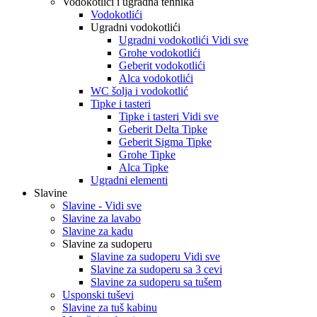
Vodokotlići i ugradna tehnika
Vodokotlići
Ugradni vodokotlići
Ugradni vodokotlići Vidi sve
Grohe vodokotlići
Geberit vodokotlići
Alca vodokotlići
WC šolja i vodokotlić
Tipke i tasteri
Tipke i tasteri Vidi sve
Geberit Delta Tipke
Geberit Sigma Tipke
Grohe Tipke
Alca Tipke
Ugradni elementi
Slavine
Slavine - Vidi sve
Slavine za lavabo
Slavine za kadu
Slavine za sudoperu
Slavine za sudoperu Vidi sve
Slavine za sudoperu sa 3 cevi
Slavine za sudoperu sa tušem
Usponski tuševi
Slavine za tuš kabinu