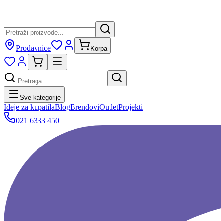
Prodavnice
Korpa
Sve kategorije
Ideje za kupatila
Blog
Brendovi
Outlet
Projekti
021 6333 450