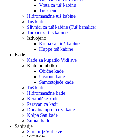
Vrata za tuš kabinu
Tuš stene
Hidromasažne tuš kabine
Tuš kade
Slivnici za tuš kabine (Tuš kanalice)
Točkići za tuš kabine
Izdvojeno
Kolpa san tuš kabine
Huppe tuš kabine
Kade
Kade za kupatilo Vidi sve
Kade po obliku
Obične kade
Ugaone kade
Samostojeće kade
Tuš kade
Hidromasažne kade
Keramičke kade
Paravan za kadu
Dodatna oprema za kade
Kolpa San kade
Zomar kade
Sanitarije
Sanitarije Vidi sve