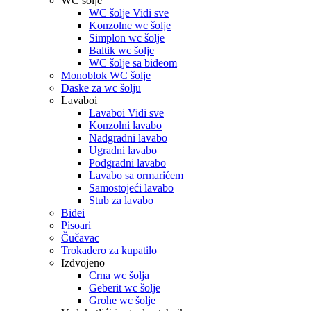
WC šolje
WC šolje Vidi sve
Konzolne wc šolje
Simplon wc šolje
Baltik wc šolje
WC šolje sa bideom
Monoblok WC šolje
Daske za wc šolju
Lavaboi
Lavaboi Vidi sve
Konzolni lavabo
Nadgradni lavabo
Ugradni lavabo
Podgradni lavabo
Lavabo sa ormarićem
Samostojeći lavabo
Stub za lavabo
Bidei
Pisoari
Čučavac
Trokadero za kupatilo
Izdvojeno
Crna wc šolja
Geberit wc šolje
Grohe wc šolje