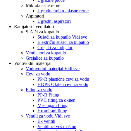
Ugradne ploče
Mikrotalasne rerne
Ugradne mikrotalasne rerne
Aspiratori
Ugradni aspiratori
Radijatori i ventilatori
Sušači za kupatilo
Sušači za kupatilo Vidi sve
Električni sušači za kupatilo
Grejači za radijator
Ventilatori za kupatilo
Grejalice za kupatilo
Vodovodni materijal
Vodovodni materijal Vidi sve
Cevi za vodu
PP-R plastične cevi za vodu
HDPE Okiten cevi za vodu
Fiting za vodu
PP-R Fiting
PVC fiting za okiten
Mesingani fiting
Hromirani fiting
Ventili za vodu Vidi sve
Ek ventili
Ventili za veš mašinu