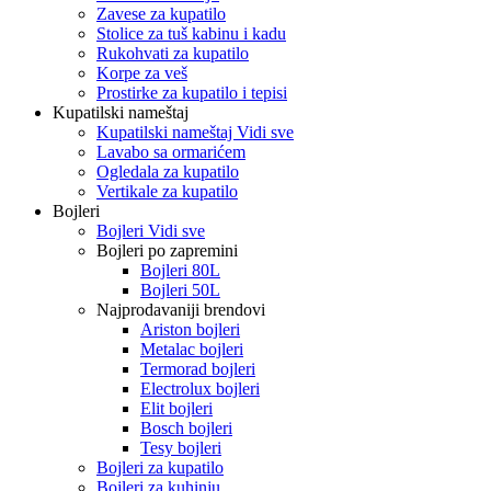
Zavese za kupatilo
Stolice za tuš kabinu i kadu
Rukohvati za kupatilo
Korpe za veš
Prostirke za kupatilo i tepisi
Kupatilski nameštaj
Kupatilski nameštaj Vidi sve
Lavabo sa ormarićem
Ogledala za kupatilo
Vertikale za kupatilo
Bojleri
Bojleri Vidi sve
Bojleri po zapremini
Bojleri 80L
Bojleri 50L
Najprodavaniji brendovi
Ariston bojleri
Metalac bojleri
Termorad bojleri
Electrolux bojleri
Elit bojleri
Bosch bojleri
Tesy bojleri
Bojleri za kupatilo
Bojleri za kuhinju