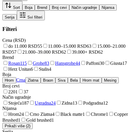
Sort
Boja
Brend
Broj cevi
Način ugradnje
Nijansa
Serija
Svi filteri
Filteri
Cena (RSD)
do 11.000 RSD
55
11.000–15.000 RSD
63
15.000–21.000
RSD
57
21.000–39.000 RSD
62
39.000+ RSD
62
Brend
Rosan
115
Grohe
83
Hansgrohe
44
Paffoni
30
Giusta
17
Herz Unitas
6
Stalis
4
Boja
Crna
Hrom
Zlatna
Braon
Siva
Bela
Hrom mat
Mesing
Broj cevi
2
201
3
7
Način ugradnje
Stojeća
187
Ugradna
24
Zidna
13
Podgradna
12
Nijansa
Hrom
24
Crno Zlatna
4
Black matte
1
Chrome
1
Copper
Brushed
1
Gold brushed
1
Prikaži više (2)
Serija