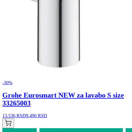
-
30
%
Grohe Eurosmart NEW za lavabo S size
33265003
13.536 RSD
9.490 RSD