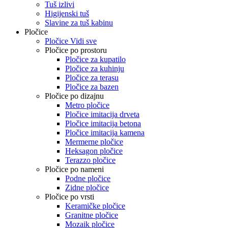
Tuš izlivi
Higijenski tuš
Slavine za tuš kabinu
Pločice
Pločice Vidi sve
Pločice po prostoru
Pločice za kupatilo
Pločice za kuhinju
Pločice za terasu
Pločice za bazen
Pločice po dizajnu
Metro pločice
Pločice imitacija drveta
Pločice imitacija betona
Pločice imitacija kamena
Mermerne pločice
Heksagon pločice
Terazzo pločice
Pločice po nameni
Podne pločice
Zidne pločice
Pločice po vrsti
Keramičke pločice
Granitne pločice
Mozaik pločice