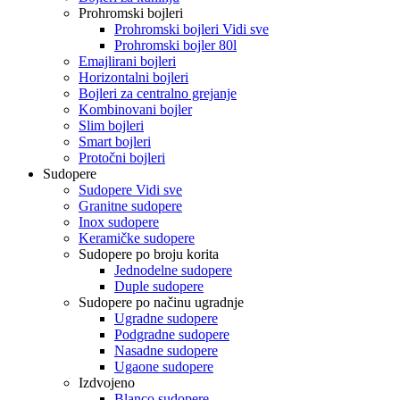
Prohromski bojleri
Prohromski bojleri Vidi sve
Prohromski bojler 80l
Emajlirani bojleri
Horizontalni bojleri
Bojleri za centralno grejanje
Kombinovani bojler
Slim bojleri
Smart bojleri
Protočni bojleri
Sudopere
Sudopere Vidi sve
Granitne sudopere
Inox sudopere
Keramičke sudopere
Sudopere po broju korita
Jednodelne sudopere
Duple sudopere
Sudopere po načinu ugradnje
Ugradne sudopere
Podgradne sudopere
Nasadne sudopere
Ugaone sudopere
Izdvojeno
Blanco sudopere