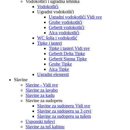
Vodokotlići i ugradna tehnika
Vodokotlići
Ugradni vodokotlići
Ugradni vodokotlići Vidi sve
Grohe vodokotlići
Geberit vodokotlići
Alca vodokotlići
WC šolja i vodokotlić
Tipke i tasteri
Tipke i tasteri Vidi sve
Geberit Delta Tipke
Geberit Sigma Tipke
Grohe Tipke
Alca Tipke
Ugradni elementi
Slavine
Slavine - Vidi sve
Slavine za lavabo
Slavine za kadu
Slavine za sudoperu
Slavine za sudoperu Vidi sve
Slavine za sudoperu sa 3 cevi
Slavine za sudoperu sa tušem
Usponski tuševi
Slavine za tuš kabinu