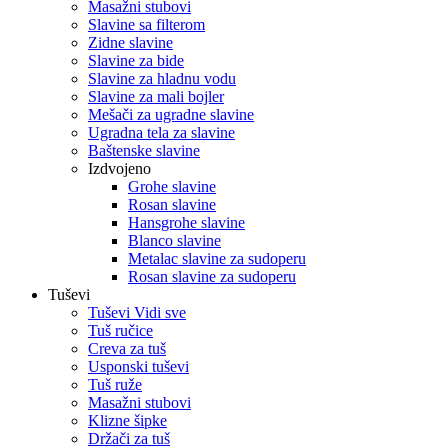
Masažni stubovi
Slavine sa filterom
Zidne slavine
Slavine za bide
Slavine za hladnu vodu
Slavine za mali bojler
Mešači za ugradne slavine
Ugradna tela za slavine
Baštenske slavine
Izdvojeno
Grohe slavine
Rosan slavine
Hansgrohe slavine
Blanco slavine
Metalac slavine za sudoperu
Rosan slavine za sudoperu
Tuševi
Tuševi Vidi sve
Tuš ručice
Creva za tuš
Usponski tuševi
Tuš ruže
Masažni stubovi
Klizne šipke
Držači za tuš