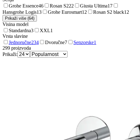
Grohe Essence
46
Rosan S2
22
Giusta Ultima
17
Hansgrohe Logis
13
Grohe Eurosmart
12
Rosan S2 black
12
Prikaži više (64)
Visina model
Standardna
3
XXL
1
Vrsta slavine
Jednoručne
234
Dvoručne
7
Senzorske
1
299
proizvoda
Prikaži: