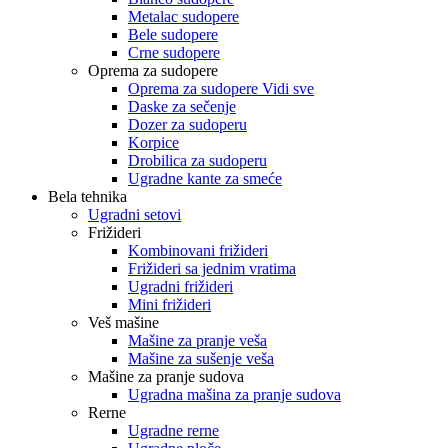
Metalac sudopere
Bele sudopere
Crne sudopere
Oprema za sudopere
Oprema za sudopere Vidi sve
Daske za sečenje
Dozer za sudoperu
Korpice
Drobilica za sudoperu
Ugradne kante za smeće
Bela tehnika
Ugradni setovi
Frižideri
Kombinovani frižideri
Frižideri sa jednim vratima
Ugradni frižideri
Mini frižideri
Veš mašine
Mašine za pranje veša
Mašine za sušenje veša
Mašine za pranje sudova
Ugradna mašina za pranje sudova
Rerne
Ugradne rerne