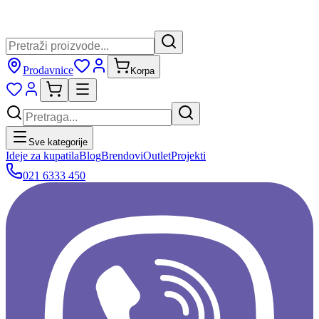
Prodavnice
Korpa
Sve kategorije
Ideje za kupatila
Blog
Brendovi
Outlet
Projekti
021 6333 450