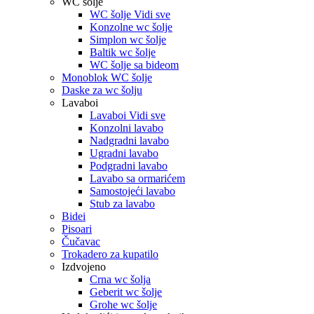
WC šolje
WC šolje Vidi sve
Konzolne wc šolje
Simplon wc šolje
Baltik wc šolje
WC šolje sa bideom
Monoblok WC šolje
Daske za wc šolju
Lavaboi
Lavaboi Vidi sve
Konzolni lavabo
Nadgradni lavabo
Ugradni lavabo
Podgradni lavabo
Lavabo sa ormarićem
Samostojeći lavabo
Stub za lavabo
Bidei
Pisoari
Čučavac
Trokadero za kupatilo
Izdvojeno
Crna wc šolja
Geberit wc šolje
Grohe wc šolje