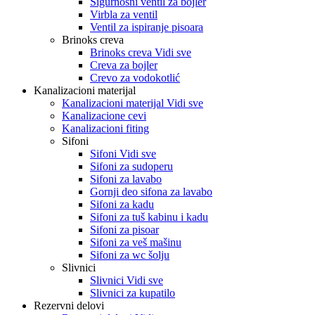
Sigurnosni ventil za bojler
Virbla za ventil
Ventil za ispiranje pisoara
Brinoks creva
Brinoks creva Vidi sve
Creva za bojler
Crevo za vodokotlić
Kanalizacioni materijal
Kanalizacioni materijal Vidi sve
Kanalizacione cevi
Kanalizacioni fiting
Sifoni
Sifoni Vidi sve
Sifoni za sudoperu
Sifoni za lavabo
Gornji deo sifona za lavabo
Sifoni za kadu
Sifoni za tuš kabinu i kadu
Sifoni za pisoar
Sifoni za veš mašinu
Sifoni za wc šolju
Slivnici
Slivnici Vidi sve
Slivnici za kupatilo
Rezervni delovi