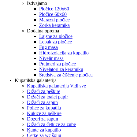
Izdvajamo
Pločice 120x60
Pločice 60x60
Marazzi pločice
Zorka keramika
Dodatna oprema
Lajsne za pločice
Lepak za pločice
Fug masa
Hidroizolacija za kupatilo
Nivelir masa
Prajmeri za pločice
Nivelatori za keramiku
Sredstva za čišćenje pločica
Kupatilska galanterija
Kupatilska galanterija Vidi sve
Držači za peškire
Držači za toalet papir
Držači za sapun
Police za kupatila
Kukice za peškire
Dozeri za sapun
Držači za četkice za zube
Kante za kupatilo
Četke za wc šolju