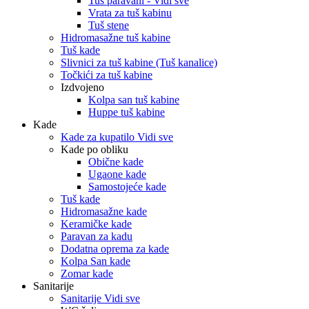
Tuš paravani - Vidi sve
Vrata za tuš kabinu
Tuš stene
Hidromasažne tuš kabine
Tuš kade
Slivnici za tuš kabine (Tuš kanalice)
Točkići za tuš kabine
Izdvojeno
Kolpa san tuš kabine
Huppe tuš kabine
Kade
Kade za kupatilo Vidi sve
Kade po obliku
Obične kade
Ugaone kade
Samostojeće kade
Tuš kade
Hidromasažne kade
Keramičke kade
Paravan za kadu
Dodatna oprema za kade
Kolpa San kade
Zomar kade
Sanitarije
Sanitarije Vidi sve