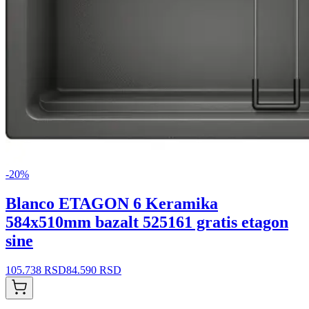
-
20
%
Blanco ETAGON 6 Keramika
584x510mm bazalt 525161 gratis etagon
sine
105.738 RSD
84.590 RSD