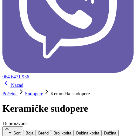
064 6471 936
Nazad
Početna
Sudopere
Keramičke sudopere
Keramičke sudopere
16
proizvoda
Sort
Boja
Brend
Broj korita
Dubina korita
Dužina