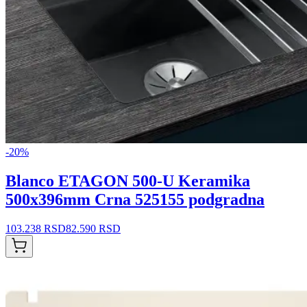
-
20
%
Blanco ETAGON 500-U Keramika
500x396mm Crna 525155 podgradna
103.238 RSD
82.590 RSD