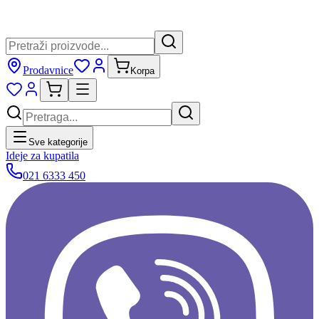
Prodavnice
Korpa
Sve kategorije
Ideje za kupatila
021 6333 450