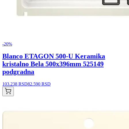
-
20
%
Blanco ETAGON 500-U Keramika
kristalno Bela 500x396mm 525149
podgradna
103.238 RSD
82.590 RSD