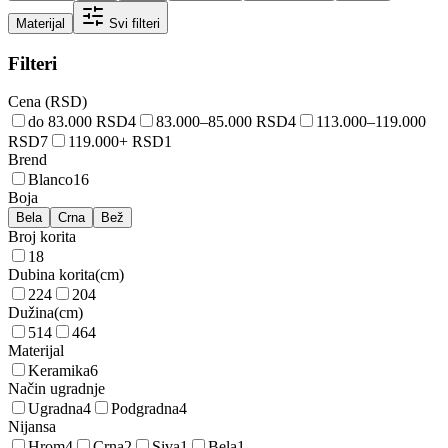
Materijal
Svi filteri
Filteri
Cena (RSD)
do 83.000 RSD
4
83.000–85.000 RSD
4
113.000–119.000
RSD
7
119.000+ RSD
1
Brend
Blanco
16
Boja
Bela
Crna
Bež
Broj korita
1
8
Dubina korita
(
cm
)
22
4
20
4
Dužina
(
cm
)
51
4
46
4
Materijal
Keramika
6
Način ugradnje
Ugradna
4
Podgradna
4
Nijansa
Hrom
4
Crna
2
Siva
1
Bela
1