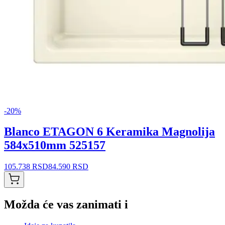
-
20
%
Blanco ETAGON 6 Keramika Magnolija
584x510mm 525157
105.738 RSD
84.590 RSD
Možda će vas zanimati i