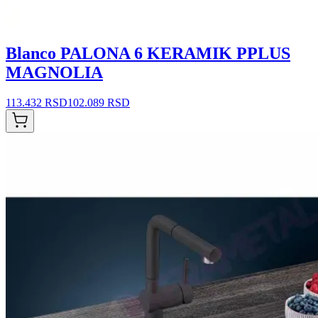
Blanco PALONA 6 KERAMIK PPLUS
MAGNOLIA
113.432 RSD
102.089 RSD