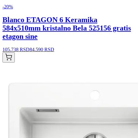
-
20
%
Blanco ETAGON 6 Keramika
584x510mm kristalno Bela 525156 gratis
etagon sine
105.738 RSD
84.590 RSD