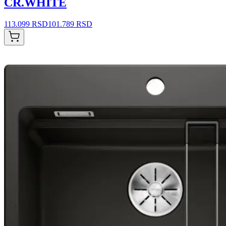
CR.WHITE
113.099 RSD
101.789 RSD