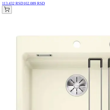
113.432 RSD
102.089 RSD