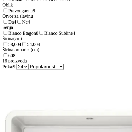
Oblik
Pravougaona
8
Otvor za slavinu
Da
4
Ne
4
Serija
Blanco Etagon
8
Blanco Subline
4
Širina
(
cm
)
58,00
4
54,00
4
Širina ormarica
(
cm
)
60
8
16
proizvoda
Prikaži: