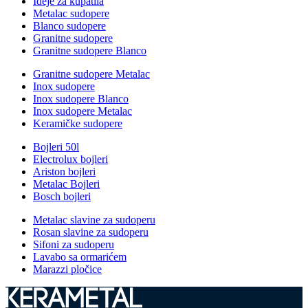
Ideje za kupatila
Metalac sudopere
Blanco sudopere
Granitne sudopere
Granitne sudopere Blanco
Granitne sudopere Metalac
Inox sudopere
Inox sudopere Blanco
Inox sudopere Metalac
Keramičke sudopere
Bojleri 50l
Electrolux bojleri
Ariston bojleri
Metalac Bojleri
Bosch bojleri
Metalac slavine za sudoperu
Rosan slavine za sudoperu
Sifoni za sudoperu
Lavabo sa ormarićem
Marazzi pločice