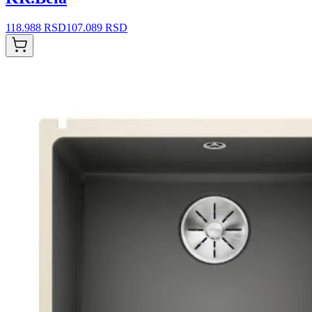
118.988 RSD
107.089 RSD