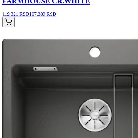
FARMHOUSE CR.WHITE
119.321 RSD
107.389 RSD