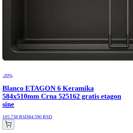
-
20
%
Blanco ETAGON 6 Keramika
584x510mm Crna 525162 gratis etagon
sine
105.738 RSD
84.590 RSD