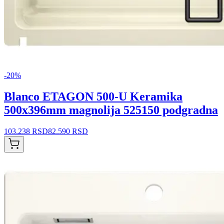
-
20
%
Blanco ETAGON 500-U Keramika
500x396mm magnolija 525150 podgradna
103.238 RSD
82.590 RSD