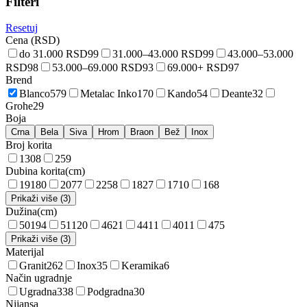
Filteri
Resetuj
Cena (RSD)
do 31.000 RSD
99
31.000–43.000 RSD
99
43.000–53.000
RSD
98
53.000–69.000 RSD
93
69.000+ RSD
97
Brend
Blanco
579
Metalac Inko
170
Kando
54
Deante
32
Grohe
29
Boja
Crna
Bela
Siva
Hrom
Braon
Bež
Inox
Broj korita
1
308
2
59
Dubina korita
(
cm
)
19
180
20
77
22
58
18
27
17
10
16
8
Prikaži više (3)
Dužina
(
cm
)
50
194
51
120
46
21
44
11
40
11
47
5
Prikaži više (3)
Materijal
Granit
262
Inox
35
Keramika
6
Način ugradnje
Ugradna
338
Podgradna
30
Nijansa