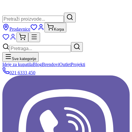
Prodavnice
Korpa
Sve kategorije
Ideje za kupatila
Blog
Brendovi
Outlet
Projekti
021 6333 450