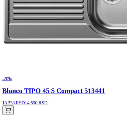
-
20
%
Blanco TIPO 45 S Compact 513441
18.238 RSD
14.590 RSD