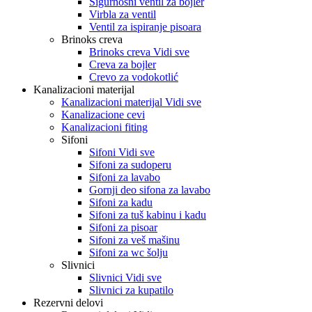
Sigurnosni ventil za bojler
Virbla za ventil
Ventil za ispiranje pisoara
Brinoks creva
Brinoks creva Vidi sve
Creva za bojler
Crevo za vodokotlić
Kanalizacioni materijal
Kanalizacioni materijal Vidi sve
Kanalizacione cevi
Kanalizacioni fiting
Sifoni
Sifoni Vidi sve
Sifoni za sudoperu
Sifoni za lavabo
Gornji deo sifona za lavabo
Sifoni za kadu
Sifoni za tuš kabinu i kadu
Sifoni za pisoar
Sifoni za veš mašinu
Sifoni za wc šolju
Slivnici
Slivnici Vidi sve
Slivnici za kupatilo
Rezervni delovi