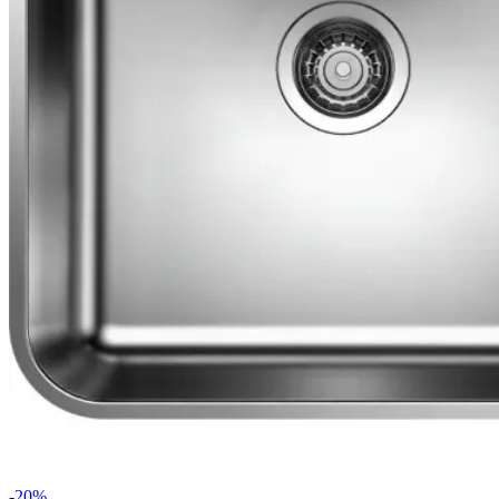
-
20
%