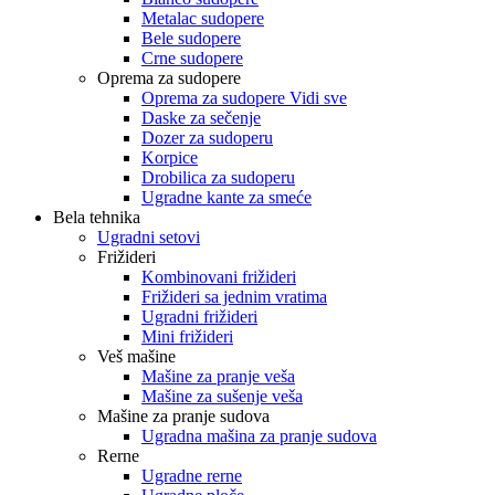
Metalac sudopere
Bele sudopere
Crne sudopere
Oprema za sudopere
Oprema za sudopere Vidi sve
Daske za sečenje
Dozer za sudoperu
Korpice
Drobilica za sudoperu
Ugradne kante za smeće
Bela tehnika
Ugradni setovi
Frižideri
Kombinovani frižideri
Frižideri sa jednim vratima
Ugradni frižideri
Mini frižideri
Veš mašine
Mašine za pranje veša
Mašine za sušenje veša
Mašine za pranje sudova
Ugradna mašina za pranje sudova
Rerne
Ugradne rerne