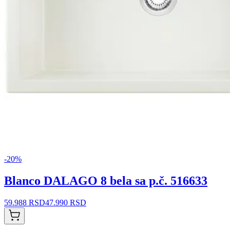
-
20
%
Blanco DALAGO 8 bela sa p.č. 516633
59.988 RSD
47.990 RSD