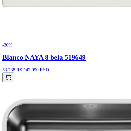
-
20
%
Blanco NAYA 8 bela 519649
53.738 RSD
42.990 RSD