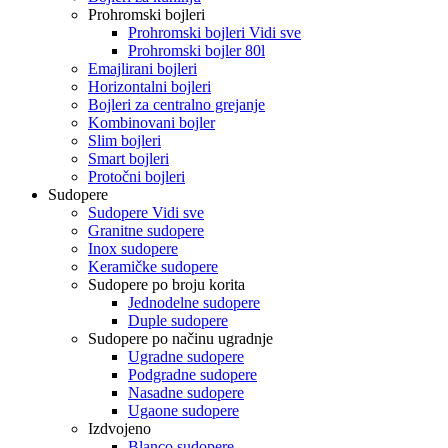
Prohromski bojleri
Prohromski bojleri Vidi sve
Prohromski bojler 80l
Emajlirani bojleri
Horizontalni bojleri
Bojleri za centralno grejanje
Kombinovani bojler
Slim bojleri
Smart bojleri
Protočni bojleri
Sudopere
Sudopere Vidi sve
Granitne sudopere
Inox sudopere
Keramičke sudopere
Sudopere po broju korita
Jednodelne sudopere
Duple sudopere
Sudopere po načinu ugradnje
Ugradne sudopere
Podgradne sudopere
Nasadne sudopere
Ugaone sudopere
Izdvojeno
Blanco sudopere