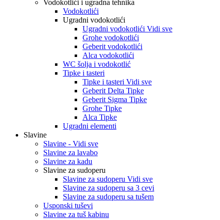
Vodokotlići i ugradna tehnika
Vodokotlići
Ugradni vodokotlići
Ugradni vodokotlići Vidi sve
Grohe vodokotlići
Geberit vodokotlići
Alca vodokotlići
WC šolja i vodokotlić
Tipke i tasteri
Tipke i tasteri Vidi sve
Geberit Delta Tipke
Geberit Sigma Tipke
Grohe Tipke
Alca Tipke
Ugradni elementi
Slavine
Slavine - Vidi sve
Slavine za lavabo
Slavine za kadu
Slavine za sudoperu
Slavine za sudoperu Vidi sve
Slavine za sudoperu sa 3 cevi
Slavine za sudoperu sa tušem
Usponski tuševi
Slavine za tuš kabinu