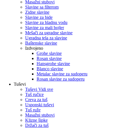
Masažni stubovi
Slavine sa filterom
Zidne slavine
Slavine za bide
Slavine za hladnu vodu
Slavine za mali bojler
Mešači za ugradne slavine
Ugradna tela za slavine
Baštenske slavine
Izdvojeno
Grohe slavine
Rosan slavine
Hansgrohe slavine
Blanco slavine
Metalac slavine za sudoperu
Rosan slavine za sudoperu
Tuševi
Tuševi Vidi sve
Tuš ručice
Creva za tuš
Usponski tuševi
Tuš ruže
Masažni stubovi
Klizne šipke
Držači za tuš