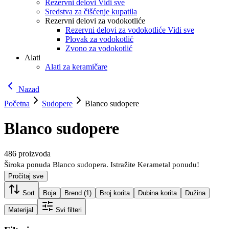
Rezervni delovi Vidi sve
Sredstva za čišćenje kupatila
Rezervni delovi za vodokotliće
Rezervni delovi za vodokotliće Vidi sve
Plovak za vodokotlić
Zvono za vodokotlić
Alati
Alati za keramičare
Nazad
Početna
Sudopere
Blanco sudopere
Blanco sudopere
486
proizvoda
Široka ponuda Blanco sudopera. Istražite Kerametal ponudu!
Pročitaj sve
Sort
Boja
Brend
(1)
Broj korita
Dubina korita
Dužina
Materijal
Svi filteri