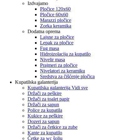
Izdvajamo
Pločice 120x60
Pločice 60x60
Marazzi pločice
Zorka keramika
Dodatna oprema
Lajsne za pločice
Lepak za pločice
Fug masa
Hidroizolacija za kupatilo
Nivelir masa
Prajmeri za pločice
Nivelatori za keramiku
Sredstva za čišćenje pločica
Kupatilska galanterija
Kupatilska galanterija Vidi sve
Držači za peškire
Držači za toalet papir
Držači za sapun
Police za kupatila
Kukice za peškire
Dozeri za sapun
Držači za četkice za zube
Kante za kupatilo
Četke za wc šolju