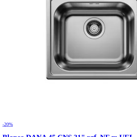
-
20
%