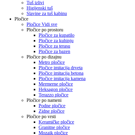
Tuš izlivi
Higijenski tuš
Slavine za tuš kabinu
Pločice
Pločice Vidi sve
Pločice po prostoru
Pločice za kupatilo
Pločice za kuhinju
Pločice za terasu
Pločice za bazen
Pločice po dizajnu
Metro pločice
Pločice imitacija drveta
Pločice imitacija betona
Pločice imitacija kamena
Mermerne pločice
Heksagon pločice
Terazzo pločice
Pločice po nameni
Podne pločice
Zidne pločice
Pločice po vrsti
Keramičke pločice
Granitne pločice
Mozaik pločice