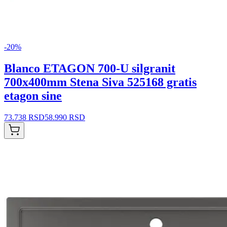
-
20
%
Blanco ETAGON 700-U silgranit
700x400mm Stena Siva 525168 gratis
etagon sine
73.738 RSD
58.990 RSD