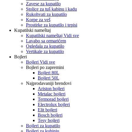
Zavese za kupatilo
Stolice za tuš kabinu i kadu
Rukohvati za kupatilo
Korpe za veš
Prostirke za kupatilo i tepisi
Kupatilski nameštaj
Kupatilski nameštaj Vidi sve
Lavabo sa ormarićem
Ogledala za kupatilo
Vertikale za kupatilo
Bojleri
Bojleri Vidi sve
Bojleri po zapremini
Bojleri 80L
Bojleri 50L
Najprodavaniji brendovi
Ariston bojleri
Metalac bojleri
Termorad bojleri
Electrolux bojleri
Elit bojleri
Bosch bojleri
Tesy bojleri
Bojleri za kupatilo
Bojleri za kuhinju