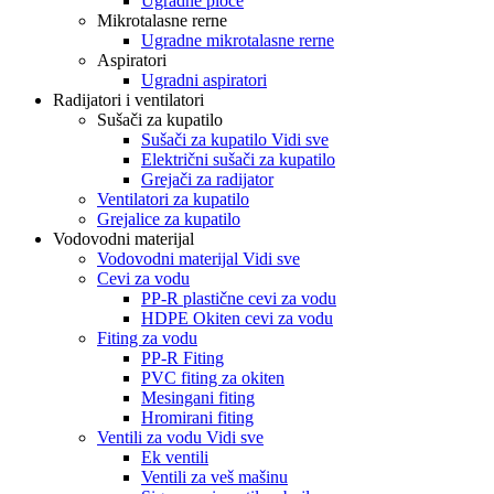
Ugradne ploče
Mikrotalasne rerne
Ugradne mikrotalasne rerne
Aspiratori
Ugradni aspiratori
Radijatori i ventilatori
Sušači za kupatilo
Sušači za kupatilo Vidi sve
Električni sušači za kupatilo
Grejači za radijator
Ventilatori za kupatilo
Grejalice za kupatilo
Vodovodni materijal
Vodovodni materijal Vidi sve
Cevi za vodu
PP-R plastične cevi za vodu
HDPE Okiten cevi za vodu
Fiting za vodu
PP-R Fiting
PVC fiting za okiten
Mesingani fiting
Hromirani fiting
Ventili za vodu Vidi sve
Ek ventili
Ventili za veš mašinu