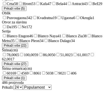
Crna
58
Hrom
53
Kafa
47
Bela
44
Antracit
43
Bež
29
Prikaži više (5)
Oblik
Pravougaona
342
Kvadratna
19
Ugaona
6
Okrugla
1
Otvor za slavinu
Da
195
Ne
172
Serija
Blanco Etagon
46
Blanco Naya
41
Blanco Zia
38
Blanco
Metra
35
Blanco Pleon
34
Blanco Dalago
34
Prikaži više (22)
Širina
(
cm
)
78,00
65
100,00
59
86,00
50
51,00
23
61,00
17
62,00
17
Prikaži više (27)
Širina ormarica
(
cm
)
60
169
45
69
80
61
50
38
90
21
40
6
Prikaži više (1)
486
proizvoda
Prikaži: