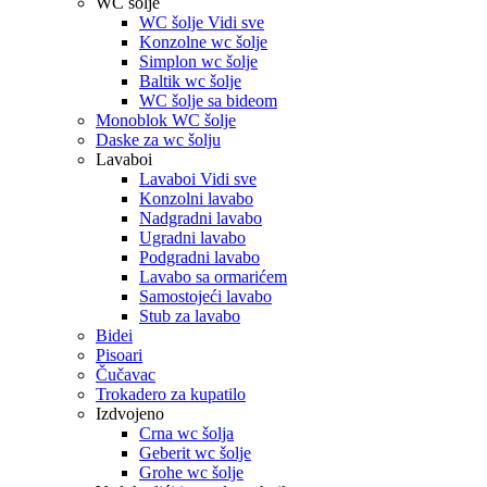
WC šolje
WC šolje Vidi sve
Konzolne wc šolje
Simplon wc šolje
Baltik wc šolje
WC šolje sa bideom
Monoblok WC šolje
Daske za wc šolju
Lavaboi
Lavaboi Vidi sve
Konzolni lavabo
Nadgradni lavabo
Ugradni lavabo
Podgradni lavabo
Lavabo sa ormarićem
Samostojeći lavabo
Stub za lavabo
Bidei
Pisoari
Čučavac
Trokadero za kupatilo
Izdvojeno
Crna wc šolja
Geberit wc šolje
Grohe wc šolje