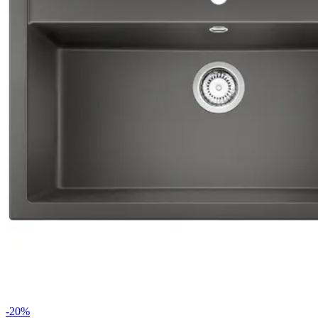
-
20
%