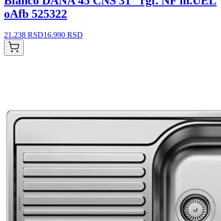
Blanco DANA 45 CNS 31" rgf. NF m.UEL
oAfb 525322
21.238 RSD
16.990 RSD