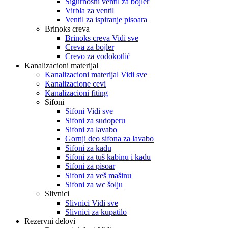
Sigurnosni ventil za bojler
Virbla za ventil
Ventil za ispiranje pisoara
Brinoks creva
Brinoks creva Vidi sve
Creva za bojler
Crevo za vodokotlić
Kanalizacioni materijal
Kanalizacioni materijal Vidi sve
Kanalizacione cevi
Kanalizacioni fiting
Sifoni
Sifoni Vidi sve
Sifoni za sudoperu
Sifoni za lavabo
Gornji deo sifona za lavabo
Sifoni za kadu
Sifoni za tuš kabinu i kadu
Sifoni za pisoar
Sifoni za veš mašinu
Sifoni za wc šolju
Slivnici
Slivnici Vidi sve
Slivnici za kupatilo
Rezervni delovi