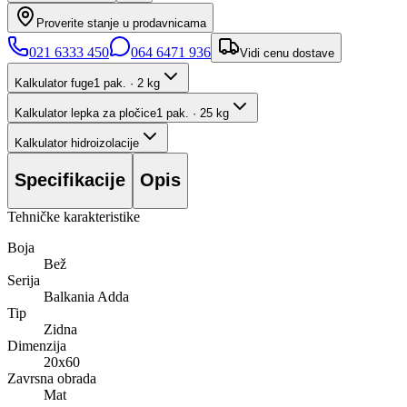
Proverite stanje u prodavnicama
021 6333 450
064 6471 936
Vidi cenu dostave
Kalkulator fuge
1 pak. · 2 kg
Kalkulator lepka za pločice
1 pak. · 25 kg
Kalkulator hidroizolacije
Specifikacije
Opis
Tehničke karakteristike
Boja
Bež
Serija
Balkania Adda
Tip
Zidna
Dimenzija
20x60
Zavrsna obrada
Mat