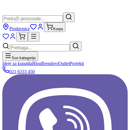
Prodavnice
Korpa
Sve kategorije
Ideje za kupatila
Blog
Brendovi
Outlet
Projekti
021 6333 450