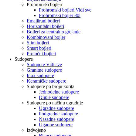
Prohromski bojleri
Prohromski bojleri Vidi sve
Prohromski bojler 80l
Emajlirani bojleri
Horizontalni bojleri
Bojleri za centralno grejanje
Kombinovani bojler
Slim bojleri
Smart bojleri
Protočni bojleri
Sudopere
Sudopere Vidi sve
Granitne sudopere
Inox sudopere
Keramičke sudopere
Sudopere po broju korita
Jednodelne sudopere
Duple sudopere
Sudopere po načinu ugradnje
Ugradne sudopere
Podgradne sudopere
Nasadne sudopere
Ugaone sudopere
Izdvojeno
Blanco sudopere