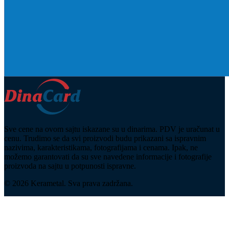
Sve cene na ovom sajtu iskazane su u dinarima. PDV je uračunat u
cenu. Trudimo se da svi proizvodi budu prikazani sa ispravnim
nazivima, karakteristikama, fotografijama i cenama. Ipak, ne
možemo garantovati da su sve navedene informacije i fotografije
proizvoda na sajtu u potpunosti ispravne.
© 2026 Kerametal. Sva prava zadržana.