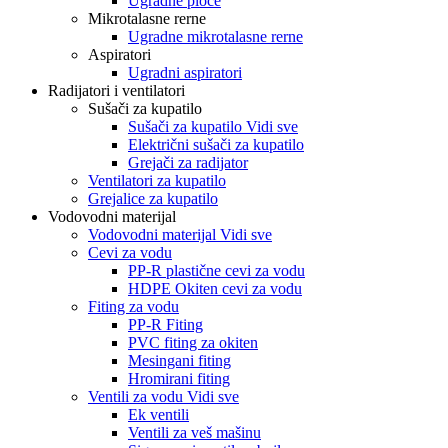
Ugradne ploče
Mikrotalasne rerne
Ugradne mikrotalasne rerne
Aspiratori
Ugradni aspiratori
Radijatori i ventilatori
Sušači za kupatilo
Sušači za kupatilo Vidi sve
Električni sušači za kupatilo
Grejači za radijator
Ventilatori za kupatilo
Grejalice za kupatilo
Vodovodni materijal
Vodovodni materijal Vidi sve
Cevi za vodu
PP-R plastične cevi za vodu
HDPE Okiten cevi za vodu
Fiting za vodu
PP-R Fiting
PVC fiting za okiten
Mesingani fiting
Hromirani fiting
Ventili za vodu Vidi sve
Ek ventili
Ventili za veš mašinu