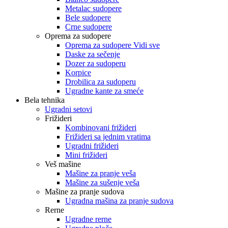
Metalac sudopere
Bele sudopere
Crne sudopere
Oprema za sudopere
Oprema za sudopere Vidi sve
Daske za sečenje
Dozer za sudoperu
Korpice
Drobilica za sudoperu
Ugradne kante za smeće
Bela tehnika
Ugradni setovi
Frižideri
Kombinovani frižideri
Frižideri sa jednim vratima
Ugradni frižideri
Mini frižideri
Veš mašine
Mašine za pranje veša
Mašine za sušenje veša
Mašine za pranje sudova
Ugradna mašina za pranje sudova
Rerne
Ugradne rerne