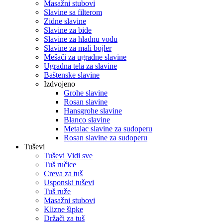
Masažni stubovi
Slavine sa filterom
Zidne slavine
Slavine za bide
Slavine za hladnu vodu
Slavine za mali bojler
Mešači za ugradne slavine
Ugradna tela za slavine
Baštenske slavine
Izdvojeno
Grohe slavine
Rosan slavine
Hansgrohe slavine
Blanco slavine
Metalac slavine za sudoperu
Rosan slavine za sudoperu
Tuševi
Tuševi Vidi sve
Tuš ručice
Creva za tuš
Usponski tuševi
Tuš ruže
Masažni stubovi
Klizne šipke
Držači za tuš