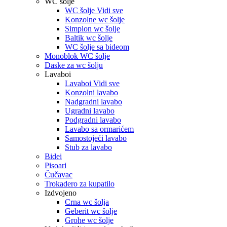
WC šolje
WC šolje Vidi sve
Konzolne wc šolje
Simplon wc šolje
Baltik wc šolje
WC šolje sa bideom
Monoblok WC šolje
Daske za wc šolju
Lavaboi
Lavaboi Vidi sve
Konzolni lavabo
Nadgradni lavabo
Ugradni lavabo
Podgradni lavabo
Lavabo sa ormarićem
Samostojeći lavabo
Stub za lavabo
Bidei
Pisoari
Čučavac
Trokadero za kupatilo
Izdvojeno
Crna wc šolja
Geberit wc šolje
Grohe wc šolje