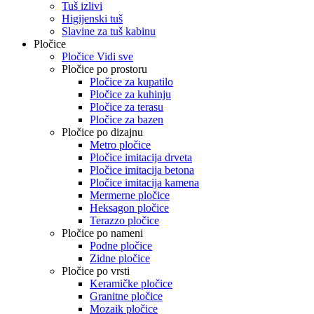
Tuš izlivi
Higijenski tuš
Slavine za tuš kabinu
Pločice
Pločice Vidi sve
Pločice po prostoru
Pločice za kupatilo
Pločice za kuhinju
Pločice za terasu
Pločice za bazen
Pločice po dizajnu
Metro pločice
Pločice imitacija drveta
Pločice imitacija betona
Pločice imitacija kamena
Mermerne pločice
Heksagon pločice
Terazzo pločice
Pločice po nameni
Podne pločice
Zidne pločice
Pločice po vrsti
Keramičke pločice
Granitne pločice
Mozaik pločice