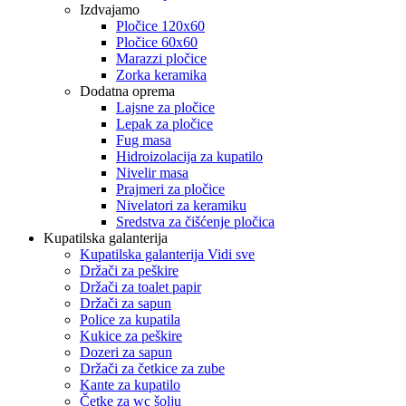
Izdvajamo
Pločice 120x60
Pločice 60x60
Marazzi pločice
Zorka keramika
Dodatna oprema
Lajsne za pločice
Lepak za pločice
Fug masa
Hidroizolacija za kupatilo
Nivelir masa
Prajmeri za pločice
Nivelatori za keramiku
Sredstva za čišćenje pločica
Kupatilska galanterija
Kupatilska galanterija Vidi sve
Držači za peškire
Držači za toalet papir
Držači za sapun
Police za kupatila
Kukice za peškire
Dozeri za sapun
Držači za četkice za zube
Kante za kupatilo
Četke za wc šolju