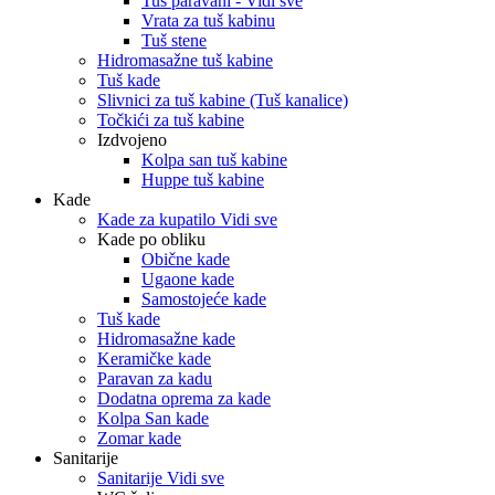
Tuš paravani - Vidi sve
Vrata za tuš kabinu
Tuš stene
Hidromasažne tuš kabine
Tuš kade
Slivnici za tuš kabine (Tuš kanalice)
Točkići za tuš kabine
Izdvojeno
Kolpa san tuš kabine
Huppe tuš kabine
Kade
Kade za kupatilo Vidi sve
Kade po obliku
Obične kade
Ugaone kade
Samostojeće kade
Tuš kade
Hidromasažne kade
Keramičke kade
Paravan za kadu
Dodatna oprema za kade
Kolpa San kade
Zomar kade
Sanitarije
Sanitarije Vidi sve