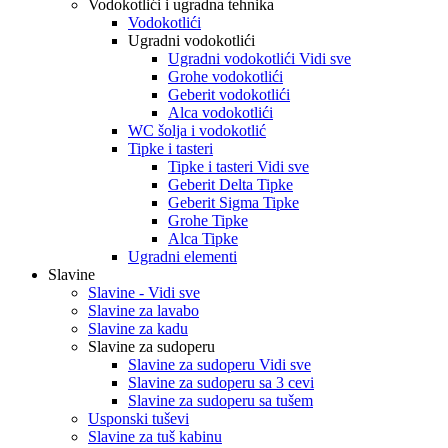
Vodokotlići i ugradna tehnika
Vodokotlići
Ugradni vodokotlići
Ugradni vodokotlići Vidi sve
Grohe vodokotlići
Geberit vodokotlići
Alca vodokotlići
WC šolja i vodokotlić
Tipke i tasteri
Tipke i tasteri Vidi sve
Geberit Delta Tipke
Geberit Sigma Tipke
Grohe Tipke
Alca Tipke
Ugradni elementi
Slavine
Slavine - Vidi sve
Slavine za lavabo
Slavine za kadu
Slavine za sudoperu
Slavine za sudoperu Vidi sve
Slavine za sudoperu sa 3 cevi
Slavine za sudoperu sa tušem
Usponski tuševi
Slavine za tuš kabinu