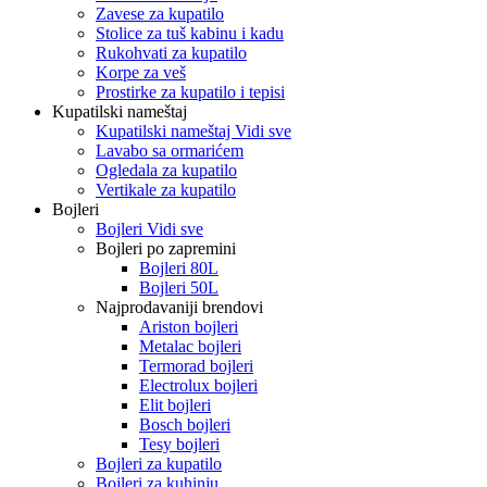
Zavese za kupatilo
Stolice za tuš kabinu i kadu
Rukohvati za kupatilo
Korpe za veš
Prostirke za kupatilo i tepisi
Kupatilski nameštaj
Kupatilski nameštaj Vidi sve
Lavabo sa ormarićem
Ogledala za kupatilo
Vertikale za kupatilo
Bojleri
Bojleri Vidi sve
Bojleri po zapremini
Bojleri 80L
Bojleri 50L
Najprodavaniji brendovi
Ariston bojleri
Metalac bojleri
Termorad bojleri
Electrolux bojleri
Elit bojleri
Bosch bojleri
Tesy bojleri
Bojleri za kupatilo
Bojleri za kuhinju