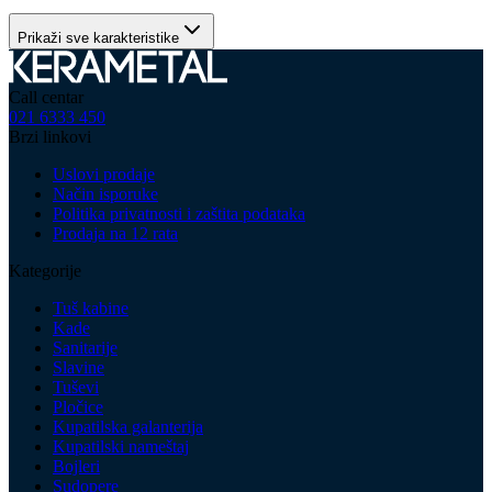
Prikaži sve karakteristike
Call centar
021 6333 450
Brzi linkovi
Uslovi prodaje
Način isporuke
Politika privatnosti i zaštita podataka
Prodaja na 12 rata
Kategorije
Tuš kabine
Kade
Sanitarije
Slavine
Tuševi
Pločice
Kupatilska galanterija
Kupatilski nameštaj
Bojleri
Sudopere