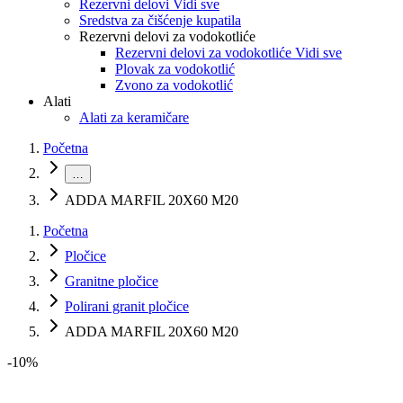
Rezervni delovi Vidi sve
Sredstva za čišćenje kupatila
Rezervni delovi za vodokotliće
Rezervni delovi za vodokotliće Vidi sve
Plovak za vodokotlić
Zvono za vodokotlić
Alati
Alati za keramičare
Početna
…
ADDA MARFIL 20X60 M20
Početna
Pločice
Granitne pločice
Polirani granit pločice
ADDA MARFIL 20X60 M20
-
10
%