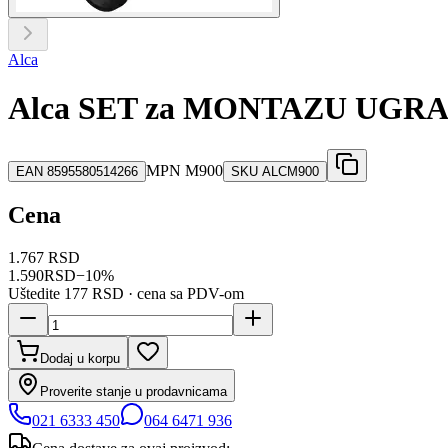
Alca
Alca SET za MONTAZU UG
MPN
M900
EAN
8595580514266
SKU
ALCM900
Cena
1.767 RSD
1.590
RSD
−
10
%
Uštedite
177 RSD
· cena sa PDV-om
Dodaj u korpu
Proverite stanje u prodavnicama
021 6333 450
064 6471 936