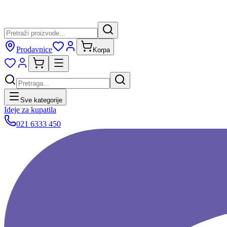
Prodavnice
Korpa
Sve kategorije
Ideje za kupatila
021 6333 450