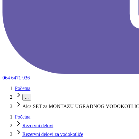
064 6471 936
Početna
…
Alca SET za MONTAZU UGRADNOG VODOKOTLIC
Početna
Rezervni delovi
Rezervni delovi za vodokotliće