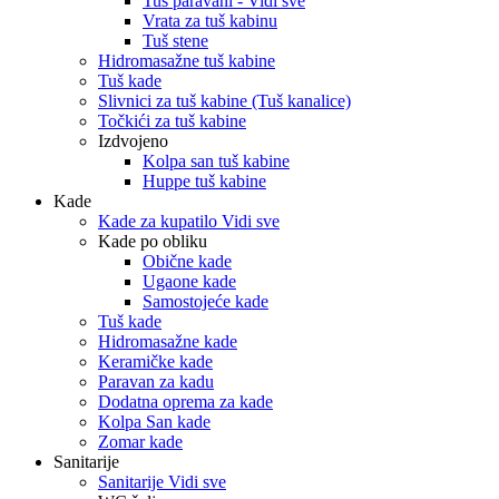
Tuš paravani - Vidi sve
Vrata za tuš kabinu
Tuš stene
Hidromasažne tuš kabine
Tuš kade
Slivnici za tuš kabine (Tuš kanalice)
Točkići za tuš kabine
Izdvojeno
Kolpa san tuš kabine
Huppe tuš kabine
Kade
Kade za kupatilo Vidi sve
Kade po obliku
Obične kade
Ugaone kade
Samostojeće kade
Tuš kade
Hidromasažne kade
Keramičke kade
Paravan za kadu
Dodatna oprema za kade
Kolpa San kade
Zomar kade
Sanitarije
Sanitarije Vidi sve