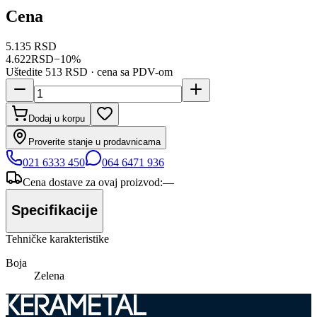
Cena
5.135 RSD
4.622
RSD
−
10
%
Uštedite
513 RSD
· cena sa PDV-om
Dodaj u korpu
Proverite stanje u prodavnicama
021 6333 450
064 6471 936
Cena dostave za ovaj proizvod:
—
Specifikacije
Tehničke karakteristike
Boja
Zelena