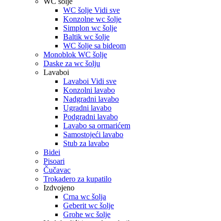
WC šolje
WC šolje Vidi sve
Konzolne wc šolje
Simplon wc šolje
Baltik wc šolje
WC šolje sa bideom
Monoblok WC šolje
Daske za wc šolju
Lavaboi
Lavaboi Vidi sve
Konzolni lavabo
Nadgradni lavabo
Ugradni lavabo
Podgradni lavabo
Lavabo sa ormarićem
Samostojeći lavabo
Stub za lavabo
Bidei
Pisoari
Čučavac
Trokadero za kupatilo
Izdvojeno
Crna wc šolja
Geberit wc šolje
Grohe wc šolje