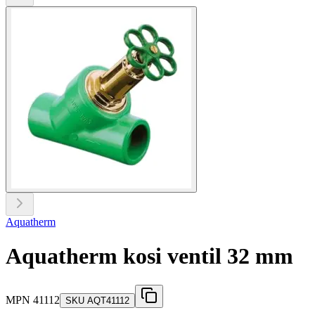
Aquatherm
Aquatherm kosi ventil 32 mm
MPN
41112
SKU
AQT41112