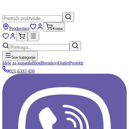
Prodavnice
Korpa
Sve kategorije
Ideje za kupatila
Blog
Brendovi
Outlet
Projekti
021 6333 450