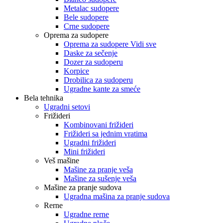
Metalac sudopere
Bele sudopere
Crne sudopere
Oprema za sudopere
Oprema za sudopere Vidi sve
Daske za sečenje
Dozer za sudoperu
Korpice
Drobilica za sudoperu
Ugradne kante za smeće
Bela tehnika
Ugradni setovi
Frižideri
Kombinovani frižideri
Frižideri sa jednim vratima
Ugradni frižideri
Mini frižideri
Veš mašine
Mašine za pranje veša
Mašine za sušenje veša
Mašine za pranje sudova
Ugradna mašina za pranje sudova
Rerne
Ugradne rerne