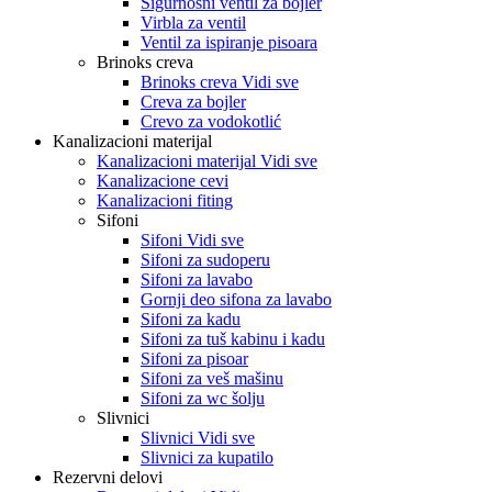
Sigurnosni ventil za bojler
Virbla za ventil
Ventil za ispiranje pisoara
Brinoks creva
Brinoks creva Vidi sve
Creva za bojler
Crevo za vodokotlić
Kanalizacioni materijal
Kanalizacioni materijal Vidi sve
Kanalizacione cevi
Kanalizacioni fiting
Sifoni
Sifoni Vidi sve
Sifoni za sudoperu
Sifoni za lavabo
Gornji deo sifona za lavabo
Sifoni za kadu
Sifoni za tuš kabinu i kadu
Sifoni za pisoar
Sifoni za veš mašinu
Sifoni za wc šolju
Slivnici
Slivnici Vidi sve
Slivnici za kupatilo
Rezervni delovi