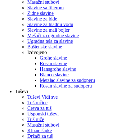
Masažni stubovi
Slavine sa filterom
Zidne slavine
Slavine za bide
Slavine za hladnu vodu
Slavine za mali bojler
Mešači za ugradne slavine
Ugradna tela za slavine
Baštenske slavine
Izdvojeno
Grohe slavine
Rosan slavine
Hansgrohe slavine
Blanco slavine
Metalac slavine za sudoperu
Rosan slavine za sudoperu
Tuševi
Tuševi Vidi sve
Tuš ručice
Creva za tuš
Usponski tuševi
Tuš ruže
Masažni stubovi
Klizne šipke
Držači za tuš