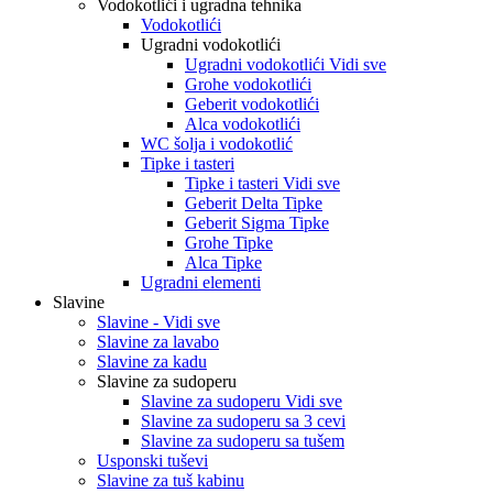
Vodokotlići i ugradna tehnika
Vodokotlići
Ugradni vodokotlići
Ugradni vodokotlići Vidi sve
Grohe vodokotlići
Geberit vodokotlići
Alca vodokotlići
WC šolja i vodokotlić
Tipke i tasteri
Tipke i tasteri Vidi sve
Geberit Delta Tipke
Geberit Sigma Tipke
Grohe Tipke
Alca Tipke
Ugradni elementi
Slavine
Slavine - Vidi sve
Slavine za lavabo
Slavine za kadu
Slavine za sudoperu
Slavine za sudoperu Vidi sve
Slavine za sudoperu sa 3 cevi
Slavine za sudoperu sa tušem
Usponski tuševi
Slavine za tuš kabinu