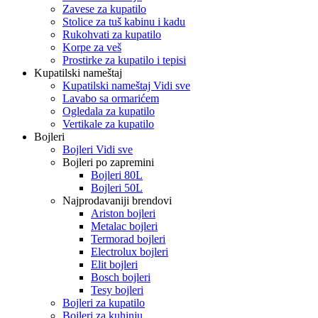
Zavese za kupatilo
Stolice za tuš kabinu i kadu
Rukohvati za kupatilo
Korpe za veš
Prostirke za kupatilo i tepisi
Kupatilski nameštaj
Kupatilski nameštaj Vidi sve
Lavabo sa ormarićem
Ogledala za kupatilo
Vertikale za kupatilo
Bojleri
Bojleri Vidi sve
Bojleri po zapremini
Bojleri 80L
Bojleri 50L
Najprodavaniji brendovi
Ariston bojleri
Metalac bojleri
Termorad bojleri
Electrolux bojleri
Elit bojleri
Bosch bojleri
Tesy bojleri
Bojleri za kupatilo
Bojleri za kuhinju