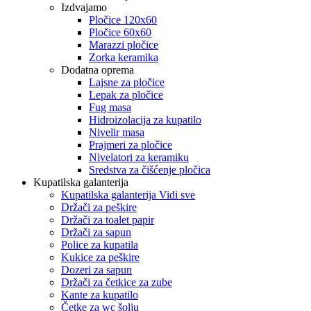
Izdvajamo
Pločice 120x60
Pločice 60x60
Marazzi pločice
Zorka keramika
Dodatna oprema
Lajsne za pločice
Lepak za pločice
Fug masa
Hidroizolacija za kupatilo
Nivelir masa
Prajmeri za pločice
Nivelatori za keramiku
Sredstva za čišćenje pločica
Kupatilska galanterija
Kupatilska galanterija Vidi sve
Držači za peškire
Držači za toalet papir
Držači za sapun
Police za kupatila
Kukice za peškire
Dozeri za sapun
Držači za četkice za zube
Kante za kupatilo
Četke za wc šolju