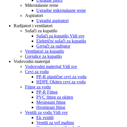
Ugradne ploče
Mikrotalasne rerne
Ugradne mikrotalasne rerne
Aspiratori
Ugradni aspiratori
Radijatori i ventilatori
Sušači za kupatilo
Sušači za kupatilo Vidi sve
Električni sušači za kupatilo
Grejači za radijator
Ventilatori za kupatilo
Grejalice za kupatilo
Vodovodni materijal
Vodovodni materijal Vidi sve
Cevi za vodu
PP-R plastične cevi za vodu
HDPE Okiten cevi za vodu
Fiting za vodu
PP-R Fiting
PVC fiting za okiten
Mesingani fiting
Hromirani fiting
Ventili za vodu Vidi sve
Ek ventili
Ventili za veš mašinu