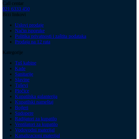
Call centar
021 6333 450
Brzi linkovi
Uslovi prodaje
Način isporuke
Politika privatnosti i zaštita podataka
Prodaja na 12 rata
Kategorije
Tuš kabine
Kade
Sanitarije
Slavine
Tuševi
Pločice
Kupatilska galanterija
Kupatilski nameštaj
Bojleri
Sudopere
Radijatori za kupatilo
Ventilatori za kupatilo
Vodovodni materijal
Kanalizacioni materijal