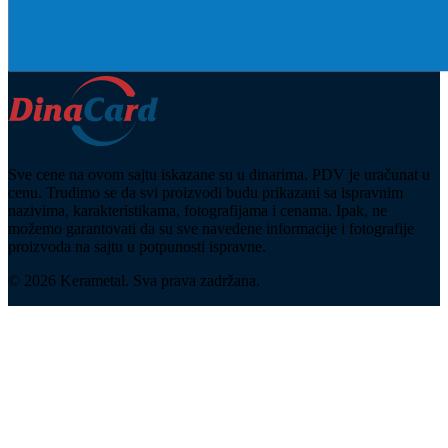
Sve cene na ovom sajtu iskazane su u dinarima. PDV je uračunat u
cenu. Trudimo se da svi proizvodi budu prikazani sa ispravnim
nazivima, karakteristikama, fotografijama i cenama. Ipak, ne
možemo garantovati da su sve navedene informacije i fotografije
proizvoda na sajtu u potpunosti ispravne.
© 2026 Kerametal. Sva prava zadržana.