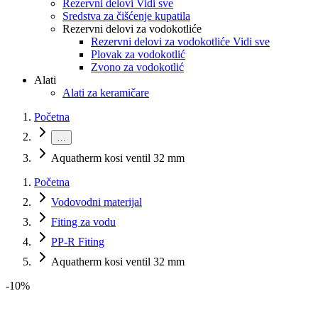
Rezervni delovi Vidi sve
Sredstva za čišćenje kupatila
Rezervni delovi za vodokotliće
Rezervni delovi za vodokotliće Vidi sve
Plovak za vodokotlić
Zvono za vodokotlić
Alati
Alati za keramičare
Početna
…
Aquatherm kosi ventil 32 mm
Početna
Vodovodni materijal
Fiting za vodu
PP-R Fiting
Aquatherm kosi ventil 32 mm
-
10
%