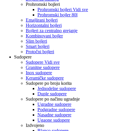
Prohromski bojleri
Prohromski bojleri Vidi sve
Prohromski bojler 80l
Emajlirani bojleri
Horizontalni bojleri
Bojleri za centralno grejanje
Kombinovani bojler
Slim bojleri
Smart bojleri
Protočni bojleri
Sudopere
Sudopere Vidi sve
Granitne sudopere
Inox sudopere
Keramičke sudopere
Sudopere po broju korita
Jednodelne sudopere
Duple sudopere
Sudopere po načinu ugradnje
Ugradne sudopere
Podgradne sudopere
Nasadne sudopere
Ugaone sudopere
Izdvojeno
Blanco sudopere