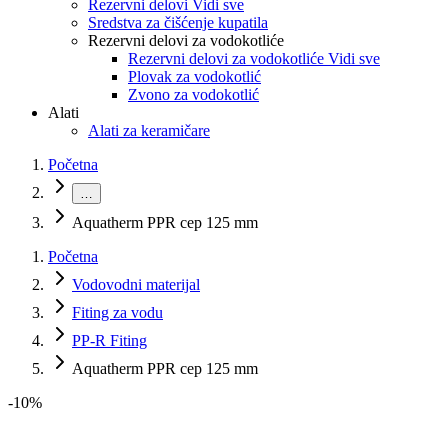
Rezervni delovi Vidi sve
Sredstva za čišćenje kupatila
Rezervni delovi za vodokotliće
Rezervni delovi za vodokotliće Vidi sve
Plovak za vodokotlić
Zvono za vodokotlić
Alati
Alati za keramičare
Početna
…
Aquatherm PPR cep 125 mm
Početna
Vodovodni materijal
Fiting za vodu
PP-R Fiting
Aquatherm PPR cep 125 mm
-
10
%