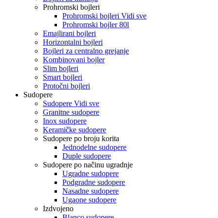
Prohromski bojleri
Prohromski bojleri Vidi sve
Prohromski bojler 80l
Emajlirani bojleri
Horizontalni bojleri
Bojleri za centralno grejanje
Kombinovani bojler
Slim bojleri
Smart bojleri
Protočni bojleri
Sudopere
Sudopere Vidi sve
Granitne sudopere
Inox sudopere
Keramičke sudopere
Sudopere po broju korita
Jednodelne sudopere
Duple sudopere
Sudopere po načinu ugradnje
Ugradne sudopere
Podgradne sudopere
Nasadne sudopere
Ugaone sudopere
Izdvojeno
Blanco sudopere