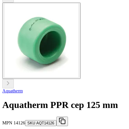
Aquatherm
Aquatherm PPR cep 125 mm
MPN
14126
SKU
AQT14126