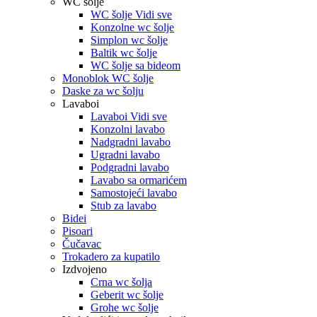
WC šolje
WC šolje Vidi sve
Konzolne wc šolje
Simplon wc šolje
Baltik wc šolje
WC šolje sa bideom
Monoblok WC šolje
Daske za wc šolju
Lavaboi
Lavaboi Vidi sve
Konzolni lavabo
Nadgradni lavabo
Ugradni lavabo
Podgradni lavabo
Lavabo sa ormarićem
Samostojeći lavabo
Stub za lavabo
Bidei
Pisoari
Čučavac
Trokadero za kupatilo
Izdvojeno
Crna wc šolja
Geberit wc šolje
Grohe wc šolje