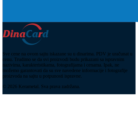
Sve cene na ovom sajtu iskazane su u dinarima. PDV je uračunat u
cenu. Trudimo se da svi proizvodi budu prikazani sa ispravnim
nazivima, karakteristikama, fotografijama i cenama. Ipak, ne
možemo garantovati da su sve navedene informacije i fotografije
proizvoda na sajtu u potpunosti ispravne.
© 2026 Kerametal. Sva prava zadržana.