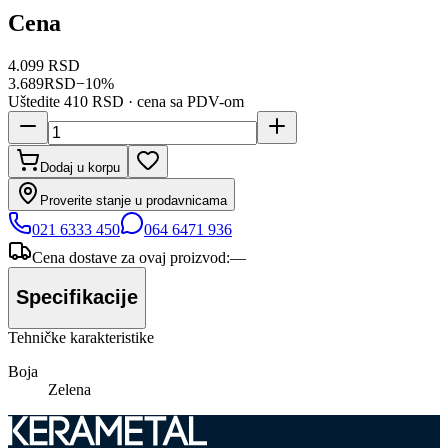
Cena
4.099 RSD
3.689
RSD
−
10
%
Uštedite
410 RSD
· cena sa PDV-om
Dodaj u korpu
Proverite stanje u prodavnicama
021 6333 450
064 6471 936
Cena dostave za ovaj proizvod:
—
Specifikacije
Tehničke karakteristike
Boja
Zelena