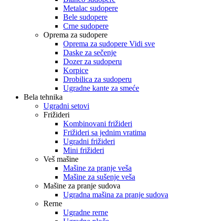
Metalac sudopere
Bele sudopere
Crne sudopere
Oprema za sudopere
Oprema za sudopere Vidi sve
Daske za sečenje
Dozer za sudoperu
Korpice
Drobilica za sudoperu
Ugradne kante za smeće
Bela tehnika
Ugradni setovi
Frižideri
Kombinovani frižideri
Frižideri sa jednim vratima
Ugradni frižideri
Mini frižideri
Veš mašine
Mašine za pranje veša
Mašine za sušenje veša
Mašine za pranje sudova
Ugradna mašina za pranje sudova
Rerne
Ugradne rerne