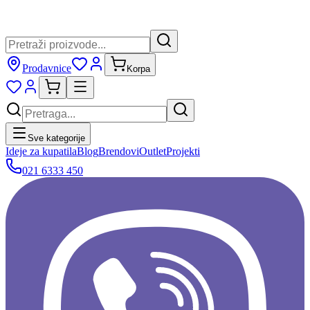
Prodavnice
Korpa
Sve kategorije
Ideje za kupatila
Blog
Brendovi
Outlet
Projekti
021 6333 450