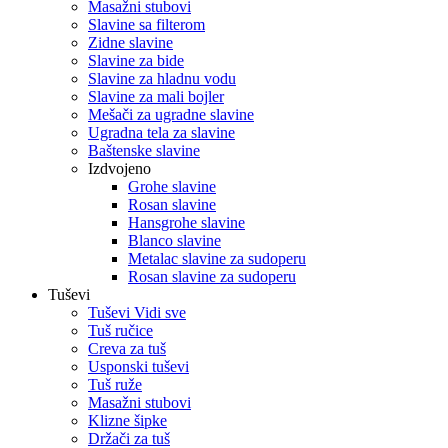
Masažni stubovi
Slavine sa filterom
Zidne slavine
Slavine za bide
Slavine za hladnu vodu
Slavine za mali bojler
Mešači za ugradne slavine
Ugradna tela za slavine
Baštenske slavine
Izdvojeno
Grohe slavine
Rosan slavine
Hansgrohe slavine
Blanco slavine
Metalac slavine za sudoperu
Rosan slavine za sudoperu
Tuševi
Tuševi Vidi sve
Tuš ručice
Creva za tuš
Usponski tuševi
Tuš ruže
Masažni stubovi
Klizne šipke
Držači za tuš