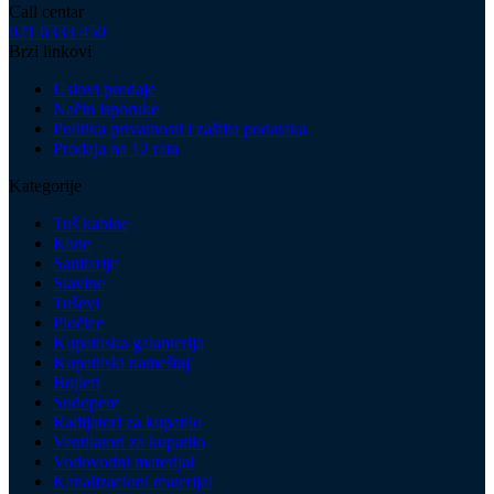
Call centar
021 6333 450
Brzi linkovi
Uslovi prodaje
Način isporuke
Politika privatnosti i zaštita podataka
Prodaja na 12 rata
Kategorije
Tuš kabine
Kade
Sanitarije
Slavine
Tuševi
Pločice
Kupatilska galanterija
Kupatilski nameštaj
Bojleri
Sudopere
Radijatori za kupatilo
Ventilatori za kupatilo
Vodovodni materijal
Kanalizacioni materijal