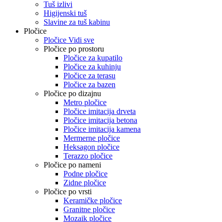
Tuš izlivi
Higijenski tuš
Slavine za tuš kabinu
Pločice
Pločice Vidi sve
Pločice po prostoru
Pločice za kupatilo
Pločice za kuhinju
Pločice za terasu
Pločice za bazen
Pločice po dizajnu
Metro pločice
Pločice imitacija drveta
Pločice imitacija betona
Pločice imitacija kamena
Mermerne pločice
Heksagon pločice
Terazzo pločice
Pločice po nameni
Podne pločice
Zidne pločice
Pločice po vrsti
Keramičke pločice
Granitne pločice
Mozaik pločice