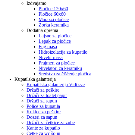
Izdvajamo
Pločice 120x60
Pločice 60x60
Marazzi pločice
Zorka keramika
Dodatna oprema
Lajsne za pločice
Lepak za pločice
Fug masa
Hidroizolacija za kupatilo
Nivelir masa
Prajmeri za pločice
Nivelatori za keramiku
Sredstva za čišćenje pločica
Kupatilska galanterija
Kupatilska galanterija Vidi sve
Držači za peškire
Držači za toalet papir
Držači za sapun
Police za kupatila
Kukice za peškire
Dozeri za sapun
Držači za četkice za zube
Kante za kupatilo
Četke za wc šolju