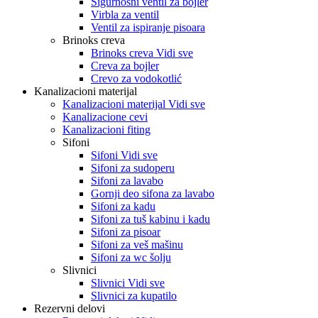
Sigurnosni ventil za bojler
Virbla za ventil
Ventil za ispiranje pisoara
Brinoks creva
Brinoks creva Vidi sve
Creva za bojler
Crevo za vodokotlić
Kanalizacioni materijal
Kanalizacioni materijal Vidi sve
Kanalizacione cevi
Kanalizacioni fiting
Sifoni
Sifoni Vidi sve
Sifoni za sudoperu
Sifoni za lavabo
Gornji deo sifona za lavabo
Sifoni za kadu
Sifoni za tuš kabinu i kadu
Sifoni za pisoar
Sifoni za veš mašinu
Sifoni za wc šolju
Slivnici
Slivnici Vidi sve
Slivnici za kupatilo
Rezervni delovi