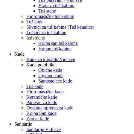
Tuš paravani - Vidi sve
Vrata za tuš kabinu
Tuš stene
Hidromasažne tuš kabine
Tuš kade
Slivnici za tuš kabine (Tuš kanalice)
Točkići za tuš kabine
Izdvojeno
Kolpa san tuš kabine
Huppe tuš kabine
Kade
Kade za kupatilo Vidi sve
Kade po obliku
Obične kade
Ugaone kade
Samostojeće kade
Tuš kade
Hidromasažne kade
Keramičke kade
Paravan za kadu
Dodatna oprema za kade
Kolpa San kade
Zomar kade
Sanitarije
Sanitarije Vidi sve