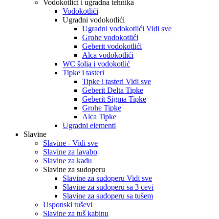
Vodokotlići i ugradna tehnika
Vodokotlići
Ugradni vodokotlići
Ugradni vodokotlići Vidi sve
Grohe vodokotlići
Geberit vodokotlići
Alca vodokotlići
WC šolja i vodokotlić
Tipke i tasteri
Tipke i tasteri Vidi sve
Geberit Delta Tipke
Geberit Sigma Tipke
Grohe Tipke
Alca Tipke
Ugradni elementi
Slavine
Slavine - Vidi sve
Slavine za lavabo
Slavine za kadu
Slavine za sudoperu
Slavine za sudoperu Vidi sve
Slavine za sudoperu sa 3 cevi
Slavine za sudoperu sa tušem
Usponski tuševi
Slavine za tuš kabinu