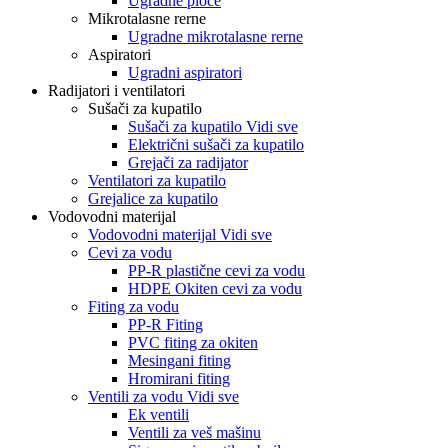
Ugradne ploče
Mikrotalasne rerne
Ugradne mikrotalasne rerne
Aspiratori
Ugradni aspiratori
Radijatori i ventilatori
Sušači za kupatilo
Sušači za kupatilo Vidi sve
Električni sušači za kupatilo
Grejači za radijator
Ventilatori za kupatilo
Grejalice za kupatilo
Vodovodni materijal
Vodovodni materijal Vidi sve
Cevi za vodu
PP-R plastične cevi za vodu
HDPE Okiten cevi za vodu
Fiting za vodu
PP-R Fiting
PVC fiting za okiten
Mesingani fiting
Hromirani fiting
Ventili za vodu Vidi sve
Ek ventili
Ventili za veš mašinu