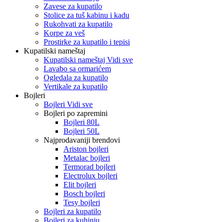
Zavese za kupatilo
Stolice za tuš kabinu i kadu
Rukohvati za kupatilo
Korpe za veš
Prostirke za kupatilo i tepisi
Kupatilski nameštaj
Kupatilski nameštaj Vidi sve
Lavabo sa ormarićem
Ogledala za kupatilo
Vertikale za kupatilo
Bojleri
Bojleri Vidi sve
Bojleri po zapremini
Bojleri 80L
Bojleri 50L
Najprodavaniji brendovi
Ariston bojleri
Metalac bojleri
Termorad bojleri
Electrolux bojleri
Elit bojleri
Bosch bojleri
Tesy bojleri
Bojleri za kupatilo
Bojleri za kuhinju