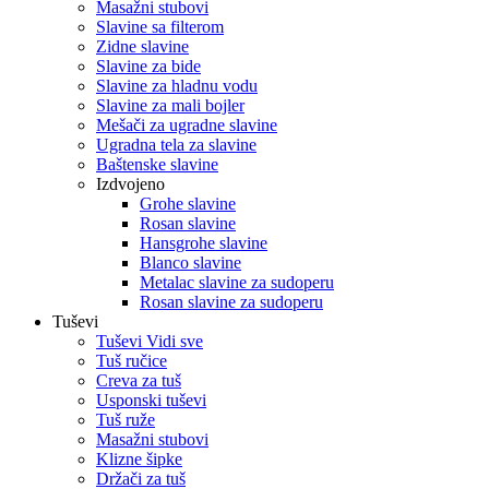
Masažni stubovi
Slavine sa filterom
Zidne slavine
Slavine za bide
Slavine za hladnu vodu
Slavine za mali bojler
Mešači za ugradne slavine
Ugradna tela za slavine
Baštenske slavine
Izdvojeno
Grohe slavine
Rosan slavine
Hansgrohe slavine
Blanco slavine
Metalac slavine za sudoperu
Rosan slavine za sudoperu
Tuševi
Tuševi Vidi sve
Tuš ručice
Creva za tuš
Usponski tuševi
Tuš ruže
Masažni stubovi
Klizne šipke
Držači za tuš