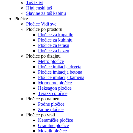
Tuš izlivi
Higijenski tuš
Slavine za tuš kabinu
Pločice
Pločice Vidi sve
Pločice po prostoru
Pločice za kupatilo
Pločice za kuhinju
Pločice za terasu
Pločice za bazen
Pločice po dizajnu
Metro pločice
Pločice imitacija drveta
Pločice imitacija betona
Pločice imitacija kamena
Mermerne pločice
Heksagon pločice
Terazzo pločice
Pločice po nameni
Podne pločice
Zidne pločice
Pločice po vrsti
Keramičke pločice
Granitne pločice
Mozaik pločice