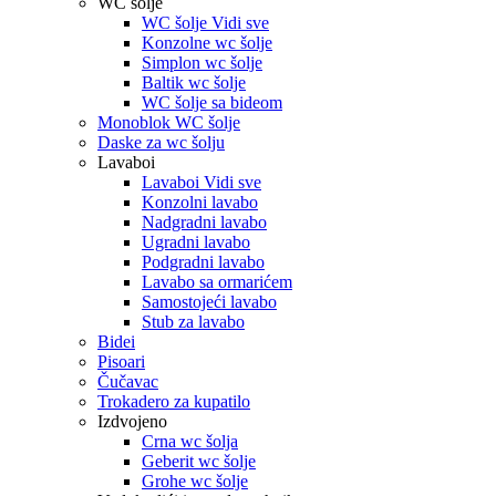
WC šolje
WC šolje Vidi sve
Konzolne wc šolje
Simplon wc šolje
Baltik wc šolje
WC šolje sa bideom
Monoblok WC šolje
Daske za wc šolju
Lavaboi
Lavaboi Vidi sve
Konzolni lavabo
Nadgradni lavabo
Ugradni lavabo
Podgradni lavabo
Lavabo sa ormarićem
Samostojeći lavabo
Stub za lavabo
Bidei
Pisoari
Čučavac
Trokadero za kupatilo
Izdvojeno
Crna wc šolja
Geberit wc šolje
Grohe wc šolje