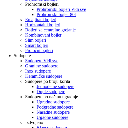
Prohromski bojleri
Prohromski bojleri Vidi sve
Prohromski bojler 80l
Emajlirani bojleri
Horizontalni bojleri
Bojleri za centralno grejanje
Kombinovani bojler
Slim bojleri
Smart bojleri
Protočni bojleri
Sudopere
Sudopere Vidi sve
Granitne sudopere
Inox sudopere
Keramičke sudopere
Sudopere po broju korita
Jednodelne sudopere
Duple sudopere
Sudopere po načinu ugradnje
Ugradne sudopere
Podgradne sudopere
Nasadne sudopere
Ugaone sudopere
Izdvojeno
Blanco sudopere