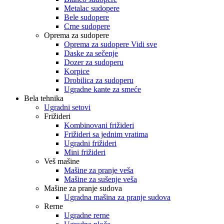
Metalac sudopere
Bele sudopere
Crne sudopere
Oprema za sudopere
Oprema za sudopere Vidi sve
Daske za sečenje
Dozer za sudoperu
Korpice
Drobilica za sudoperu
Ugradne kante za smeće
Bela tehnika
Ugradni setovi
Frižideri
Kombinovani frižideri
Frižideri sa jednim vratima
Ugradni frižideri
Mini frižideri
Veš mašine
Mašine za pranje veša
Mašine za sušenje veša
Mašine za pranje sudova
Ugradna mašina za pranje sudova
Rerne
Ugradne rerne