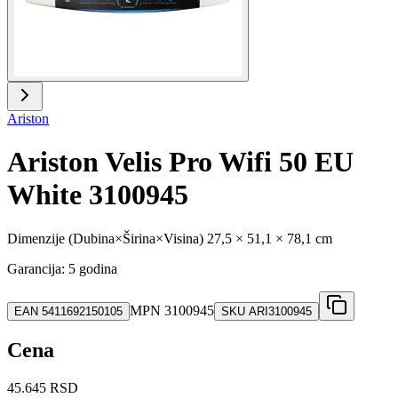
Ariston
Ariston Velis Pro Wifi 50 EU
White 3100945
Dimenzije (Dubina×Širina×Visina) 27,5 × 51,1 × 78,1 cm
Garancija: 5 godina
MPN
3100945
EAN
5411692150105
SKU
ARI3100945
Cena
45.645 RSD