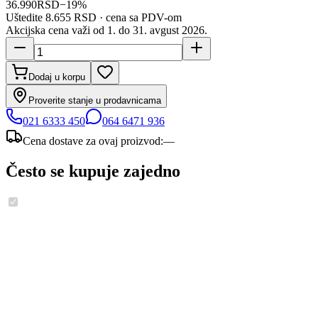
36.990
RSD
−
19
%
Uštedite
8.655 RSD
· cena sa PDV-om
Akcijska cena važi od 1. do
31
.
avgust
2026
.
Dodaj u korpu
Proverite stanje u prodavnicama
021 6333 450
064 6471 936
Cena dostave za ovaj proizvod:
—
Često se kupuje zajedno