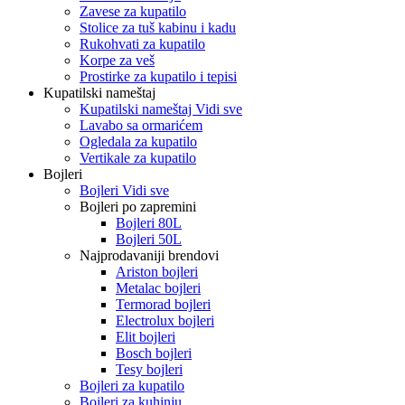
Zavese za kupatilo
Stolice za tuš kabinu i kadu
Rukohvati za kupatilo
Korpe za veš
Prostirke za kupatilo i tepisi
Kupatilski nameštaj
Kupatilski nameštaj Vidi sve
Lavabo sa ormarićem
Ogledala za kupatilo
Vertikale za kupatilo
Bojleri
Bojleri Vidi sve
Bojleri po zapremini
Bojleri 80L
Bojleri 50L
Najprodavaniji brendovi
Ariston bojleri
Metalac bojleri
Termorad bojleri
Electrolux bojleri
Elit bojleri
Bosch bojleri
Tesy bojleri
Bojleri za kupatilo
Bojleri za kuhinju