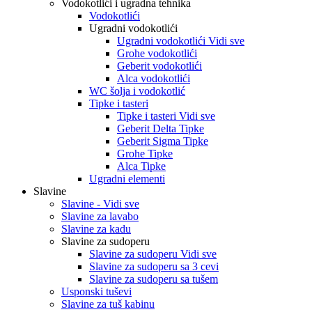
Vodokotlići i ugradna tehnika
Vodokotlići
Ugradni vodokotlići
Ugradni vodokotlići Vidi sve
Grohe vodokotlići
Geberit vodokotlići
Alca vodokotlići
WC šolja i vodokotlić
Tipke i tasteri
Tipke i tasteri Vidi sve
Geberit Delta Tipke
Geberit Sigma Tipke
Grohe Tipke
Alca Tipke
Ugradni elementi
Slavine
Slavine - Vidi sve
Slavine za lavabo
Slavine za kadu
Slavine za sudoperu
Slavine za sudoperu Vidi sve
Slavine za sudoperu sa 3 cevi
Slavine za sudoperu sa tušem
Usponski tuševi
Slavine za tuš kabinu