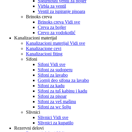
Sigurnosni ventil za bojler
Virbla za ventil
Ventil za ispiranje pisoara
Brinoks creva
Brinoks creva Vidi sve
Creva za bojler
Crevo za vodokotlić
Kanalizacioni materijal
Kanalizacioni materijal Vidi sve
Kanalizacione cevi
Kanalizacioni fiting
Sifoni
Sifoni Vidi sve
Sifoni za sudoperu
Sifoni za lavabo
Gornji deo sifona za lavabo
Sifoni za kadu
Sifoni za tuš kabinu i kadu
Sifoni za pisoar
Sifoni za veš mašinu
Sifoni za wc šolju
Slivnici
Slivnici Vidi sve
Slivnici za kupatilo
Rezervni delovi