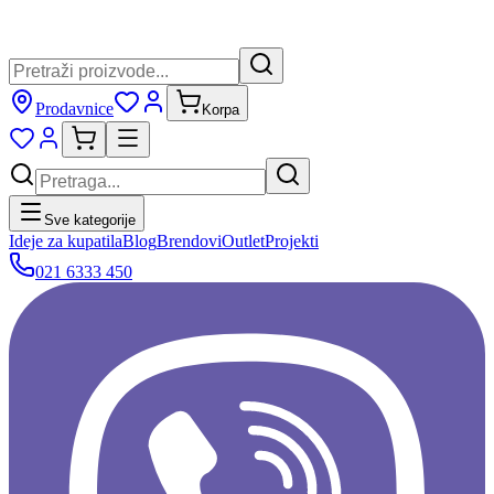
Prodavnice
Korpa
Sve kategorije
Ideje za kupatila
Blog
Brendovi
Outlet
Projekti
021 6333 450