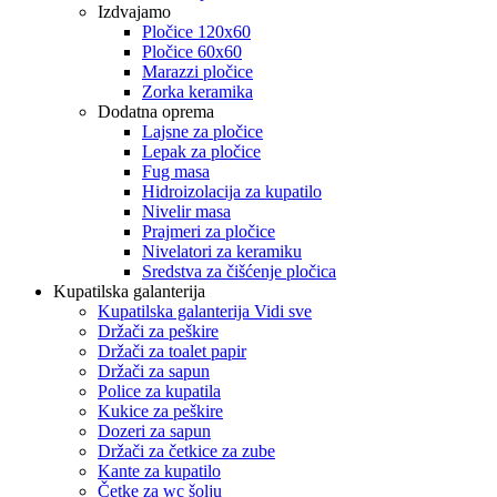
Izdvajamo
Pločice 120x60
Pločice 60x60
Marazzi pločice
Zorka keramika
Dodatna oprema
Lajsne za pločice
Lepak za pločice
Fug masa
Hidroizolacija za kupatilo
Nivelir masa
Prajmeri za pločice
Nivelatori za keramiku
Sredstva za čišćenje pločica
Kupatilska galanterija
Kupatilska galanterija Vidi sve
Držači za peškire
Držači za toalet papir
Držači za sapun
Police za kupatila
Kukice za peškire
Dozeri za sapun
Držači za četkice za zube
Kante za kupatilo
Četke za wc šolju