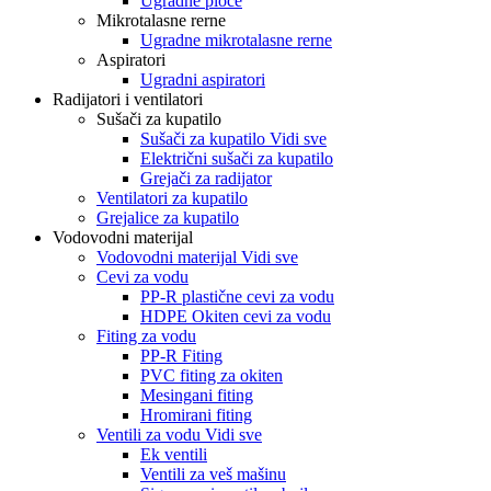
Ugradne ploče
Mikrotalasne rerne
Ugradne mikrotalasne rerne
Aspiratori
Ugradni aspiratori
Radijatori i ventilatori
Sušači za kupatilo
Sušači za kupatilo Vidi sve
Električni sušači za kupatilo
Grejači za radijator
Ventilatori za kupatilo
Grejalice za kupatilo
Vodovodni materijal
Vodovodni materijal Vidi sve
Cevi za vodu
PP-R plastične cevi za vodu
HDPE Okiten cevi za vodu
Fiting za vodu
PP-R Fiting
PVC fiting za okiten
Mesingani fiting
Hromirani fiting
Ventili za vodu Vidi sve
Ek ventili
Ventili za veš mašinu