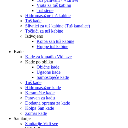
Tuš paravani - Vidi sve
Vrata za tuš kabinu
Tuš stene
Hidromasažne tuš kabine
Tuš kade
Slivnici za tuš kabine (Tuš kanalice)
Točkići za tuš kabine
Izdvojeno
Kolpa san tuš kabine
Huppe tuš kabine
Kade
Kade za kupatilo Vidi sve
Kade po obliku
Obične kade
Ugaone kade
Samostojeće kade
Tuš kade
Hidromasažne kade
Keramičke kade
Paravan za kadu
Dodatna oprema za kade
Kolpa San kade
Zomar kade
Sanitarije
Sanitarije Vidi sve