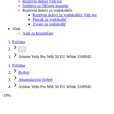
Rezervni delovi Vidi sve
Sredstva za čišćenje kupatila
Rezervni delovi za vodokotliće
Rezervni delovi za vodokotliće Vidi sve
Plovak za vodokotlić
Zvono za vodokotlić
Alati
Alati za keramičare
Početna
…
Ariston Velis Pro Wifi 50 EU White 3100945
Početna
Bojleri
Akumulacioni bojleri
Ariston Velis Pro Wifi 50 EU White 3100945
-
19
%