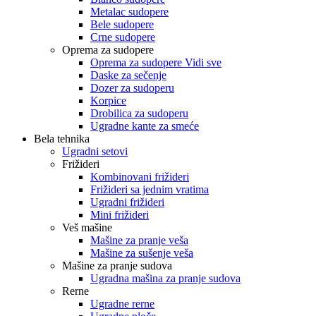
Metalac sudopere
Bele sudopere
Crne sudopere
Oprema za sudopere
Oprema za sudopere Vidi sve
Daske za sečenje
Dozer za sudoperu
Korpice
Drobilica za sudoperu
Ugradne kante za smeće
Bela tehnika
Ugradni setovi
Frižideri
Kombinovani frižideri
Frižideri sa jednim vratima
Ugradni frižideri
Mini frižideri
Veš mašine
Mašine za pranje veša
Mašine za sušenje veša
Mašine za pranje sudova
Ugradna mašina za pranje sudova
Rerne
Ugradne rerne