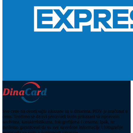
Sve cene na ovom sajtu iskazane su u dinarima. PDV je uračunat u
cenu. Trudimo se da svi proizvodi budu prikazani sa ispravnim
nazivima, karakteristikama, fotografijama i cenama. Ipak, ne
možemo garantovati da su sve navedene informacije i fotografije
proizvoda na sajtu u potpunosti ispravne.