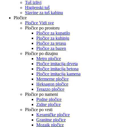
Tuš izlivi
Higijenski tuš
Slavine za tuš kabinu
Pločice
Pločice Vidi sve
Pločice po prostoru
Pločice za kupatilo
Pločice za kuhinju
Pločice za terasu
Pločice za bazen
Pločice po dizajnu
Metro pločice
Pločice imitacija drveta
Pločice imitacija betona
Pločice imitacija kamena
Mermerne pločice
Heksagon pločice
Terazzo pločice
Pločice po nameni
Podne pločice
Zidne pločice
Pločice po vrsti
Keramičke pločice
Granitne pločice
Mozaik pločice