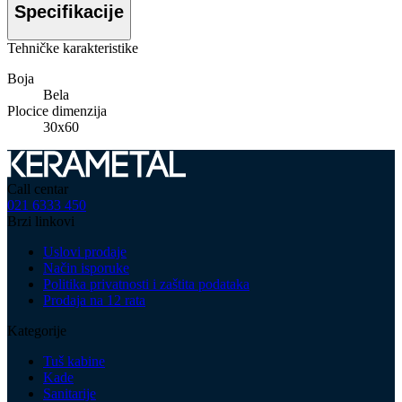
Specifikacije
Tehničke karakteristike
Boja
Bela
Plocice dimenzija
30x60
Call centar
021 6333 450
Brzi linkovi
Uslovi prodaje
Način isporuke
Politika privatnosti i zaštita podataka
Prodaja na 12 rata
Kategorije
Tuš kabine
Kade
Sanitarije