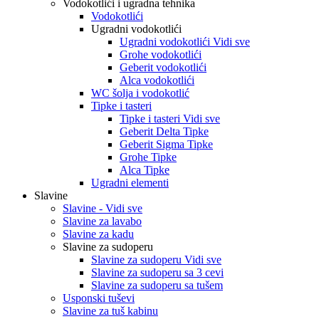
Vodokotlići i ugradna tehnika
Vodokotlići
Ugradni vodokotlići
Ugradni vodokotlići Vidi sve
Grohe vodokotlići
Geberit vodokotlići
Alca vodokotlići
WC šolja i vodokotlić
Tipke i tasteri
Tipke i tasteri Vidi sve
Geberit Delta Tipke
Geberit Sigma Tipke
Grohe Tipke
Alca Tipke
Ugradni elementi
Slavine
Slavine - Vidi sve
Slavine za lavabo
Slavine za kadu
Slavine za sudoperu
Slavine za sudoperu Vidi sve
Slavine za sudoperu sa 3 cevi
Slavine za sudoperu sa tušem
Usponski tuševi
Slavine za tuš kabinu