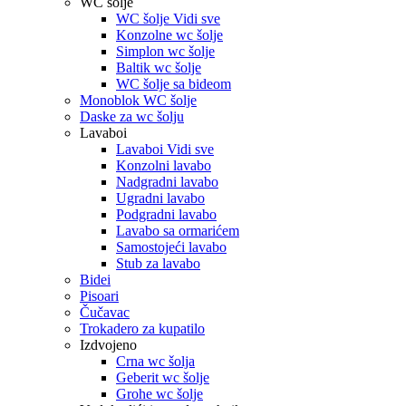
WC šolje
WC šolje Vidi sve
Konzolne wc šolje
Simplon wc šolje
Baltik wc šolje
WC šolje sa bideom
Monoblok WC šolje
Daske za wc šolju
Lavaboi
Lavaboi Vidi sve
Konzolni lavabo
Nadgradni lavabo
Ugradni lavabo
Podgradni lavabo
Lavabo sa ormarićem
Samostojeći lavabo
Stub za lavabo
Bidei
Pisoari
Čučavac
Trokadero za kupatilo
Izdvojeno
Crna wc šolja
Geberit wc šolje
Grohe wc šolje