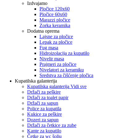
Izdvajamo
Pločice 120x60
Pločice 60x60
Marazzi pločice
Zorka keramika
Dodatna oprema
Lajsne za pločice
Lepak za pločice
Fug masa
Hidroizolacija za kupatilo
Nivelir masa
Prajmeri za pločice
Nivelatori za keramiku
Sredstva za čišćenje pločica
Kupatilska galanterija
Kupatilska galanterija Vidi sve
Držači za peškire
Držači za toalet papir
Držači za sapun
Police za kupatila
Kukice za peškire
Dozeri za sapun
Držači za četkice za zube
Kante za kupatilo
Četke za wc šolju