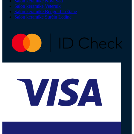
Salon keramike Novi Sad
Salon keramike Veternik
Salon keramike Beograd Leštane
Salon keramike Surčin Ledine