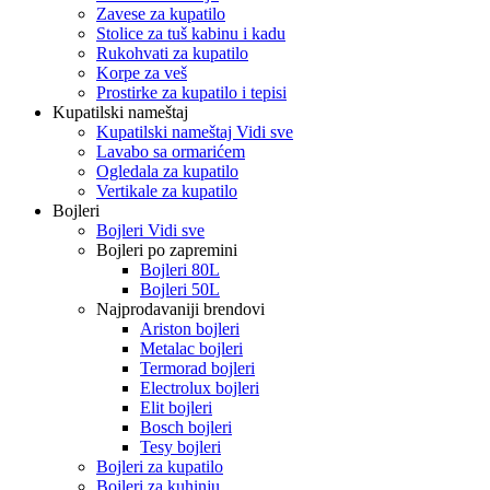
Zavese za kupatilo
Stolice za tuš kabinu i kadu
Rukohvati za kupatilo
Korpe za veš
Prostirke za kupatilo i tepisi
Kupatilski nameštaj
Kupatilski nameštaj Vidi sve
Lavabo sa ormarićem
Ogledala za kupatilo
Vertikale za kupatilo
Bojleri
Bojleri Vidi sve
Bojleri po zapremini
Bojleri 80L
Bojleri 50L
Najprodavaniji brendovi
Ariston bojleri
Metalac bojleri
Termorad bojleri
Electrolux bojleri
Elit bojleri
Bosch bojleri
Tesy bojleri
Bojleri za kupatilo
Bojleri za kuhinju