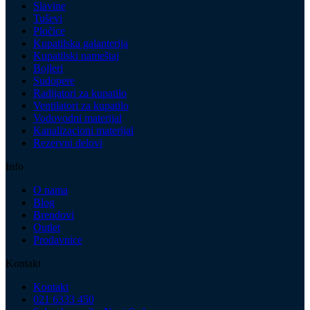
Slavine
Tuševi
Pločice
Kupatilska galanterija
Kupatilski nameštaj
Bojleri
Sudopere
Radijatori za kupatilo
Ventilatori za kupatilo
Vodovodni materijal
Kanalizacioni materijal
Rezervni delovi
Info
O nama
Blog
Brendovi
Outlet
Prodavnice
Kontakt
Kontakt
021 6333 450