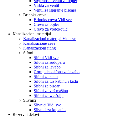
Sigurnosni ventil za bojler
Virbla za ventil
Ventil za ispiranje pisoara
Brinoks creva
Brinoks creva Vidi sve
Creva za bojler
Crevo za vodokotlić
Kanalizacioni materijal
Kanalizacioni materijal Vidi sve
Kanalizacione cevi
Kanalizacioni fiting
Sifoni
Sifoni Vidi sve
Sifoni za sudoperu
Sifoni za lavabo
Gornji deo sifona za lavabo
Sifoni za kadu
Sifoni za tuš kabinu i kadu
Sifoni za pisoar
Sifoni za veš mašinu
Sifoni za wc šolju
Slivnici
Slivnici Vidi sve
Slivnici za kupatilo
Rezervni delovi