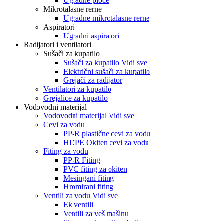
Ugradne ploče
Mikrotalasne rerne
Ugradne mikrotalasne rerne
Aspiratori
Ugradni aspiratori
Radijatori i ventilatori
Sušači za kupatilo
Sušači za kupatilo Vidi sve
Električni sušači za kupatilo
Grejači za radijator
Ventilatori za kupatilo
Grejalice za kupatilo
Vodovodni materijal
Vodovodni materijal Vidi sve
Cevi za vodu
PP-R plastične cevi za vodu
HDPE Okiten cevi za vodu
Fiting za vodu
PP-R Fiting
PVC fiting za okiten
Mesingani fiting
Hromirani fiting
Ventili za vodu Vidi sve
Ek ventili
Ventili za veš mašinu