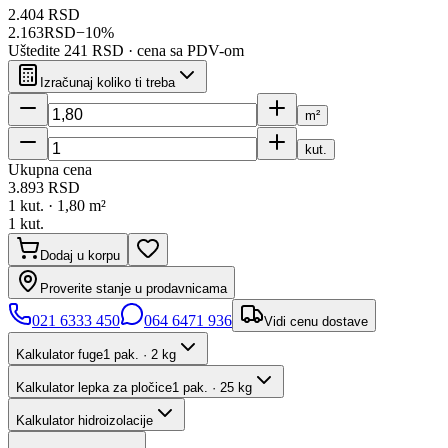
2.404 RSD
2.163
RSD
−
10
%
Uštedite
241 RSD
· cena sa PDV-om
Izračunaj koliko ti treba
m²
kut.
Ukupna cena
3.893
RSD
1
kut. ·
1,80
m²
1
kut.
Dodaj u korpu
Proverite stanje u prodavnicama
021 6333 450
064 6471 936
Vidi cenu dostave
Kalkulator fuge
1 pak. · 2 kg
Kalkulator lepka za pločice
1 pak. · 25 kg
Kalkulator hidroizolacije