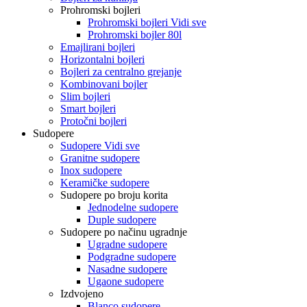
Prohromski bojleri
Prohromski bojleri Vidi sve
Prohromski bojler 80l
Emajlirani bojleri
Horizontalni bojleri
Bojleri za centralno grejanje
Kombinovani bojler
Slim bojleri
Smart bojleri
Protočni bojleri
Sudopere
Sudopere Vidi sve
Granitne sudopere
Inox sudopere
Keramičke sudopere
Sudopere po broju korita
Jednodelne sudopere
Duple sudopere
Sudopere po načinu ugradnje
Ugradne sudopere
Podgradne sudopere
Nasadne sudopere
Ugaone sudopere
Izdvojeno
Blanco sudopere