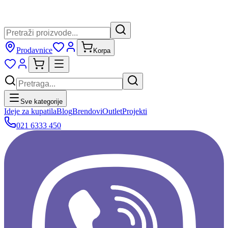
Prodavnice
Korpa
Sve kategorije
Ideje za kupatila
Blog
Brendovi
Outlet
Projekti
021 6333 450