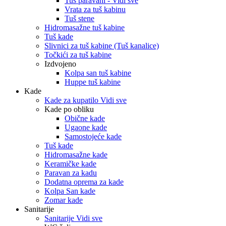
Tuš paravani - Vidi sve
Vrata za tuš kabinu
Tuš stene
Hidromasažne tuš kabine
Tuš kade
Slivnici za tuš kabine (Tuš kanalice)
Točkići za tuš kabine
Izdvojeno
Kolpa san tuš kabine
Huppe tuš kabine
Kade
Kade za kupatilo Vidi sve
Kade po obliku
Obične kade
Ugaone kade
Samostojeće kade
Tuš kade
Hidromasažne kade
Keramičke kade
Paravan za kadu
Dodatna oprema za kade
Kolpa San kade
Zomar kade
Sanitarije
Sanitarije Vidi sve