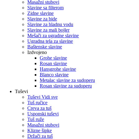
Masažni stubovi
Slavine sa filterom
Zidne slavine
Slavine za bide
Slavine za hladnu vodu
Slavine za mali bojler
Mešači za ugradne slavine
Ugradna tela za slavine
Baštenske slavine
Izdvojeno
Grohe slavine
Rosan slavine
Hansgrohe slavine
Blanco slavine
Metalac slavine za sudoperu
Rosan slavine za sudoperu
Tuševi
Tuševi Vidi sve
Tuš ručice
Creva za tuš
Usponski tuševi
Tuš ruže
Masažni stubovi
Klizne šipke
Držači za tuš