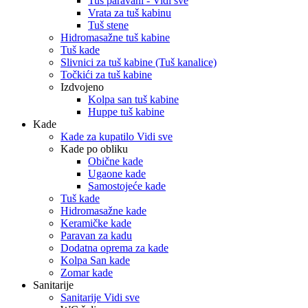
Tuš paravani - Vidi sve
Vrata za tuš kabinu
Tuš stene
Hidromasažne tuš kabine
Tuš kade
Slivnici za tuš kabine (Tuš kanalice)
Točkići za tuš kabine
Izdvojeno
Kolpa san tuš kabine
Huppe tuš kabine
Kade
Kade za kupatilo Vidi sve
Kade po obliku
Obične kade
Ugaone kade
Samostojeće kade
Tuš kade
Hidromasažne kade
Keramičke kade
Paravan za kadu
Dodatna oprema za kade
Kolpa San kade
Zomar kade
Sanitarije
Sanitarije Vidi sve