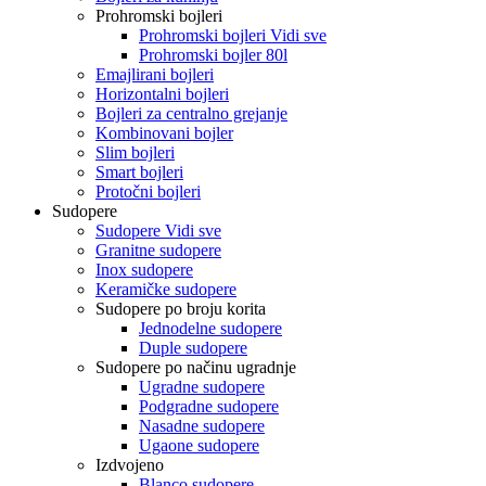
Prohromski bojleri
Prohromski bojleri Vidi sve
Prohromski bojler 80l
Emajlirani bojleri
Horizontalni bojleri
Bojleri za centralno grejanje
Kombinovani bojler
Slim bojleri
Smart bojleri
Protočni bojleri
Sudopere
Sudopere Vidi sve
Granitne sudopere
Inox sudopere
Keramičke sudopere
Sudopere po broju korita
Jednodelne sudopere
Duple sudopere
Sudopere po načinu ugradnje
Ugradne sudopere
Podgradne sudopere
Nasadne sudopere
Ugaone sudopere
Izdvojeno
Blanco sudopere