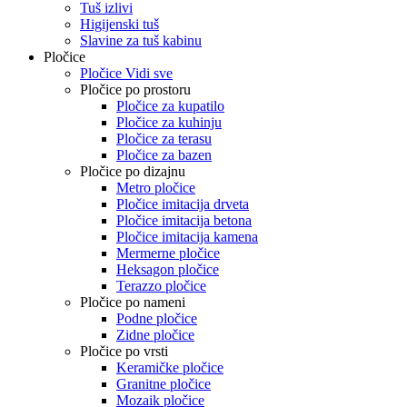
Tuš izlivi
Higijenski tuš
Slavine za tuš kabinu
Pločice
Pločice Vidi sve
Pločice po prostoru
Pločice za kupatilo
Pločice za kuhinju
Pločice za terasu
Pločice za bazen
Pločice po dizajnu
Metro pločice
Pločice imitacija drveta
Pločice imitacija betona
Pločice imitacija kamena
Mermerne pločice
Heksagon pločice
Terazzo pločice
Pločice po nameni
Podne pločice
Zidne pločice
Pločice po vrsti
Keramičke pločice
Granitne pločice
Mozaik pločice