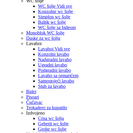
WC šolje
WC šolje Vidi sve
Konzolne wc šolje
Simplon wc šolje
Baltik wc šolje
WC šolje sa bideom
Monoblok WC šolje
Daske za wc šolju
Lavaboi
Lavaboi Vidi sve
Konzolni lavabo
Nadgradni lavabo
Ugradni lavabo
Podgradni lavabo
Lavabo sa ormarićem
Samostojeći lavabo
Stub za lavabo
Bidei
Pisoari
Čučavac
Trokadero za kupatilo
Izdvojeno
Crna wc šolja
Geberit wc šolje
Grohe wc šolje