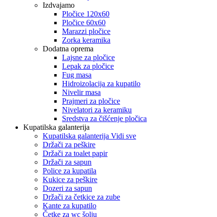
Izdvajamo
Pločice 120x60
Pločice 60x60
Marazzi pločice
Zorka keramika
Dodatna oprema
Lajsne za pločice
Lepak za pločice
Fug masa
Hidroizolacija za kupatilo
Nivelir masa
Prajmeri za pločice
Nivelatori za keramiku
Sredstva za čišćenje pločica
Kupatilska galanterija
Kupatilska galanterija Vidi sve
Držači za peškire
Držači za toalet papir
Držači za sapun
Police za kupatila
Kukice za peškire
Dozeri za sapun
Držači za četkice za zube
Kante za kupatilo
Četke za wc šolju