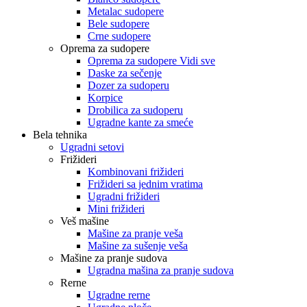
Metalac sudopere
Bele sudopere
Crne sudopere
Oprema za sudopere
Oprema za sudopere Vidi sve
Daske za sečenje
Dozer za sudoperu
Korpice
Drobilica za sudoperu
Ugradne kante za smeće
Bela tehnika
Ugradni setovi
Frižideri
Kombinovani frižideri
Frižideri sa jednim vratima
Ugradni frižideri
Mini frižideri
Veš mašine
Mašine za pranje veša
Mašine za sušenje veša
Mašine za pranje sudova
Ugradna mašina za pranje sudova
Rerne
Ugradne rerne