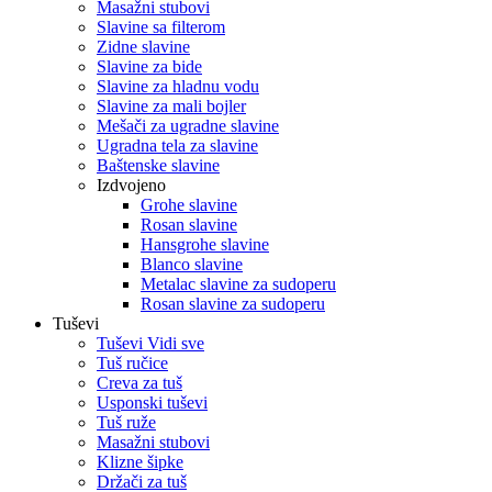
Masažni stubovi
Slavine sa filterom
Zidne slavine
Slavine za bide
Slavine za hladnu vodu
Slavine za mali bojler
Mešači za ugradne slavine
Ugradna tela za slavine
Baštenske slavine
Izdvojeno
Grohe slavine
Rosan slavine
Hansgrohe slavine
Blanco slavine
Metalac slavine za sudoperu
Rosan slavine za sudoperu
Tuševi
Tuševi Vidi sve
Tuš ručice
Creva za tuš
Usponski tuševi
Tuš ruže
Masažni stubovi
Klizne šipke
Držači za tuš