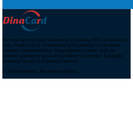
Sve cene na ovom sajtu iskazane su u dinarima. PDV je uračunat u
cenu. Trudimo se da svi proizvodi budu prikazani sa ispravnim
nazivima, karakteristikama, fotografijama i cenama. Ipak, ne
možemo garantovati da su sve navedene informacije i fotografije
proizvoda na sajtu u potpunosti ispravne.
© 2026 Kerametal. Sva prava zadržana.