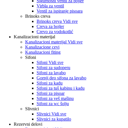
Sigurnosni ventil za bojler
Virbla za ventil
Ventil za ispiranje pisoara
Brinoks creva
Brinoks creva Vidi sve
Creva za bojler
Crevo za vodokotlić
Kanalizacioni materijal
Kanalizacioni materijal Vidi sve
Kanalizacione cevi
Kanalizacioni fiting
Sifoni
Sifoni Vidi sve
Sifoni za sudoperu
Sifoni za lavabo
Gornji deo sifona za lavabo
Sifoni za kadu
Sifoni za tuš kabinu i kadu
Sifoni za pisoar
Sifoni za veš mašinu
Sifoni za wc šolju
Slivnici
Slivnici Vidi sve
Slivnici za kupatilo
Rezervni delovi