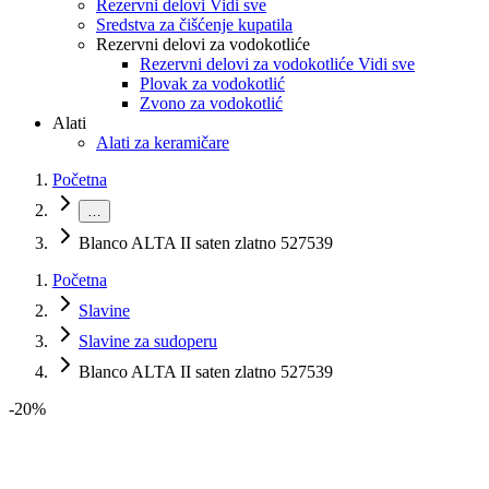
Rezervni delovi Vidi sve
Sredstva za čišćenje kupatila
Rezervni delovi za vodokotliće
Rezervni delovi za vodokotliće Vidi sve
Plovak za vodokotlić
Zvono za vodokotlić
Alati
Alati za keramičare
Početna
…
Blanco ALTA II saten zlatno 527539
Početna
Slavine
Slavine za sudoperu
Blanco ALTA II saten zlatno 527539
-
20
%