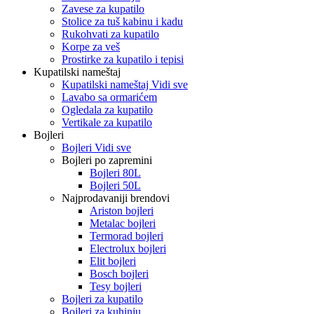
Zavese za kupatilo
Stolice za tuš kabinu i kadu
Rukohvati za kupatilo
Korpe za veš
Prostirke za kupatilo i tepisi
Kupatilski nameštaj
Kupatilski nameštaj Vidi sve
Lavabo sa ormarićem
Ogledala za kupatilo
Vertikale za kupatilo
Bojleri
Bojleri Vidi sve
Bojleri po zapremini
Bojleri 80L
Bojleri 50L
Najprodavaniji brendovi
Ariston bojleri
Metalac bojleri
Termorad bojleri
Electrolux bojleri
Elit bojleri
Bosch bojleri
Tesy bojleri
Bojleri za kupatilo
Bojleri za kuhinju