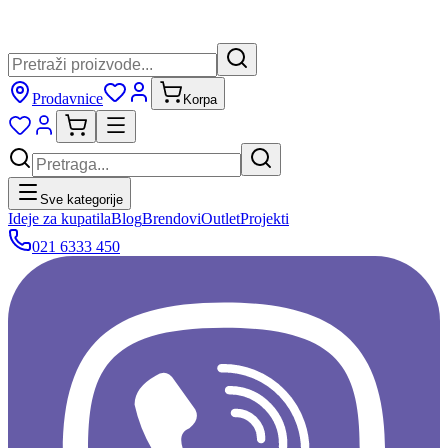
Prodavnice
Korpa
Sve kategorije
Ideje za kupatila
Blog
Brendovi
Outlet
Projekti
021 6333 450