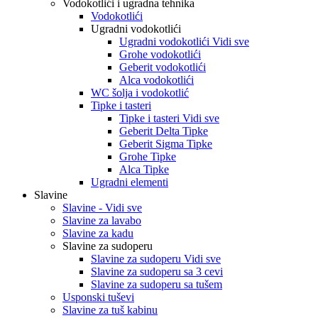
Vodokotlići i ugradna tehnika
Vodokotlići
Ugradni vodokotlići
Ugradni vodokotlići Vidi sve
Grohe vodokotlići
Geberit vodokotlići
Alca vodokotlići
WC šolja i vodokotlić
Tipke i tasteri
Tipke i tasteri Vidi sve
Geberit Delta Tipke
Geberit Sigma Tipke
Grohe Tipke
Alca Tipke
Ugradni elementi
Slavine
Slavine - Vidi sve
Slavine za lavabo
Slavine za kadu
Slavine za sudoperu
Slavine za sudoperu Vidi sve
Slavine za sudoperu sa 3 cevi
Slavine za sudoperu sa tušem
Usponski tuševi
Slavine za tuš kabinu