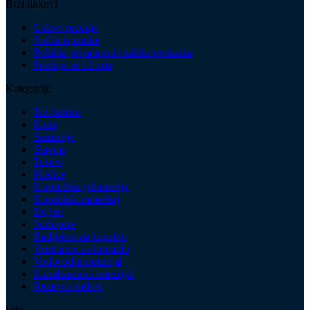
Brzi linkovi
Uslovi prodaje
Način isporuke
Politika privatnosti i zaštita podataka
Prodaja na 12 rata
Kategorije
Tuš kabine
Kade
Sanitarije
Slavine
Tuševi
Pločice
Kupatilska galanterija
Kupatilski nameštaj
Bojleri
Sudopere
Radijatori za kupatilo
Ventilatori za kupatilo
Vodovodni materijal
Kanalizacioni materijal
Rezervni delovi
Info