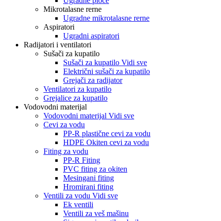
Ugradne ploče
Mikrotalasne rerne
Ugradne mikrotalasne rerne
Aspiratori
Ugradni aspiratori
Radijatori i ventilatori
Sušači za kupatilo
Sušači za kupatilo Vidi sve
Električni sušači za kupatilo
Grejači za radijator
Ventilatori za kupatilo
Grejalice za kupatilo
Vodovodni materijal
Vodovodni materijal Vidi sve
Cevi za vodu
PP-R plastične cevi za vodu
HDPE Okiten cevi za vodu
Fiting za vodu
PP-R Fiting
PVC fiting za okiten
Mesingani fiting
Hromirani fiting
Ventili za vodu Vidi sve
Ek ventili
Ventili za veš mašinu