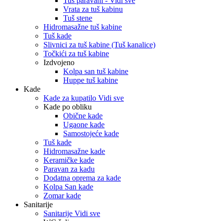
Tuš paravani - Vidi sve
Vrata za tuš kabinu
Tuš stene
Hidromasažne tuš kabine
Tuš kade
Slivnici za tuš kabine (Tuš kanalice)
Točkići za tuš kabine
Izdvojeno
Kolpa san tuš kabine
Huppe tuš kabine
Kade
Kade za kupatilo Vidi sve
Kade po obliku
Obične kade
Ugaone kade
Samostojeće kade
Tuš kade
Hidromasažne kade
Keramičke kade
Paravan za kadu
Dodatna oprema za kade
Kolpa San kade
Zomar kade
Sanitarije
Sanitarije Vidi sve