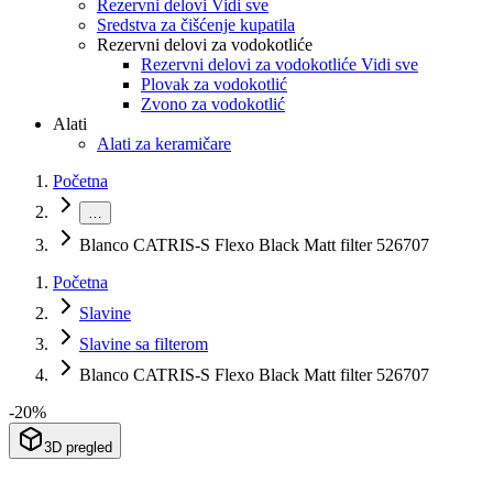
Rezervni delovi Vidi sve
Sredstva za čišćenje kupatila
Rezervni delovi za vodokotliće
Rezervni delovi za vodokotliće Vidi sve
Plovak za vodokotlić
Zvono za vodokotlić
Alati
Alati za keramičare
Početna
…
Blanco CATRIS-S Flexo Black Matt filter 526707
Početna
Slavine
Slavine sa filterom
Blanco CATRIS-S Flexo Black Matt filter 526707
-
20
%
3D pregled