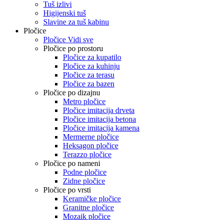
Tuš izlivi
Higijenski tuš
Slavine za tuš kabinu
Pločice
Pločice Vidi sve
Pločice po prostoru
Pločice za kupatilo
Pločice za kuhinju
Pločice za terasu
Pločice za bazen
Pločice po dizajnu
Metro pločice
Pločice imitacija drveta
Pločice imitacija betona
Pločice imitacija kamena
Mermerne pločice
Heksagon pločice
Terazzo pločice
Pločice po nameni
Podne pločice
Zidne pločice
Pločice po vrsti
Keramičke pločice
Granitne pločice
Mozaik pločice