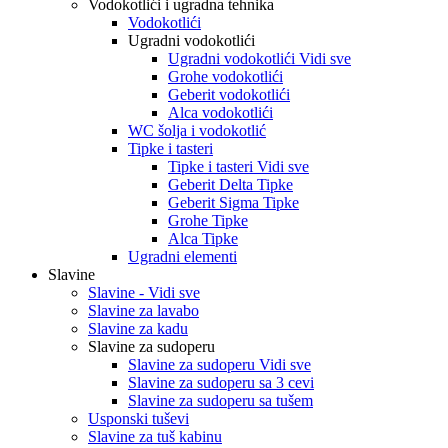
Vodokotlići i ugradna tehnika
Vodokotlići
Ugradni vodokotlići
Ugradni vodokotlići Vidi sve
Grohe vodokotlići
Geberit vodokotlići
Alca vodokotlići
WC šolja i vodokotlić
Tipke i tasteri
Tipke i tasteri Vidi sve
Geberit Delta Tipke
Geberit Sigma Tipke
Grohe Tipke
Alca Tipke
Ugradni elementi
Slavine
Slavine - Vidi sve
Slavine za lavabo
Slavine za kadu
Slavine za sudoperu
Slavine za sudoperu Vidi sve
Slavine za sudoperu sa 3 cevi
Slavine za sudoperu sa tušem
Usponski tuševi
Slavine za tuš kabinu