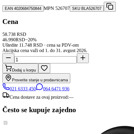
MPN
526707
EAN
4020684750844
SKU
BLA526707
Cena
58.738 RSD
46.990
RSD
−
20
%
Uštedite
11.748 RSD
· cena sa PDV-om
Akcijska cena važi od 1. do
31
.
avgust
2026
.
Dodaj u korpu
Proverite stanje u prodavnicama
021 6333 450
064 6471 936
Cena dostave za ovaj proizvod:
—
Često se kupuje zajedno