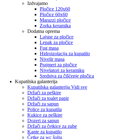
Izdvajamo
Pločice 120x60
Pločice 60x60
Marazzi pločice
Zorka keramika
Dodatna oprema
Lajsne za pločice
Lepak za pločice
Fug masa
Hidroizolacija za kupatilo
Nivelir masa
Prajmeri za pločice
Nivelatori za keramiku
Sredstva za čišćenje pločica
Kupatilska galanterija
Kupatilska galanterija Vidi sve
Držači za peškire
Držači za toalet papir
Držači za sapun
Police za kupatila
Kukice za peškire
Dozeri za sapun
Držači za četkice za zube
Kante za kupatilo
Četke za wc šolju