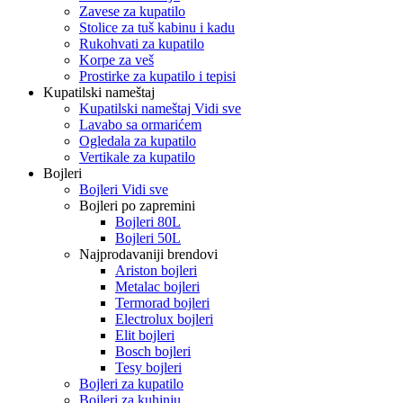
Zavese za kupatilo
Stolice za tuš kabinu i kadu
Rukohvati za kupatilo
Korpe za veš
Prostirke za kupatilo i tepisi
Kupatilski nameštaj
Kupatilski nameštaj Vidi sve
Lavabo sa ormarićem
Ogledala za kupatilo
Vertikale za kupatilo
Bojleri
Bojleri Vidi sve
Bojleri po zapremini
Bojleri 80L
Bojleri 50L
Najprodavaniji brendovi
Ariston bojleri
Metalac bojleri
Termorad bojleri
Electrolux bojleri
Elit bojleri
Bosch bojleri
Tesy bojleri
Bojleri za kupatilo
Bojleri za kuhinju