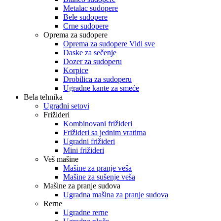
Metalac sudopere
Bele sudopere
Crne sudopere
Oprema za sudopere
Oprema za sudopere Vidi sve
Daske za sečenje
Dozer za sudoperu
Korpice
Drobilica za sudoperu
Ugradne kante za smeće
Bela tehnika
Ugradni setovi
Frižideri
Kombinovani frižideri
Frižideri sa jednim vratima
Ugradni frižideri
Mini frižideri
Veš mašine
Mašine za pranje veša
Mašine za sušenje veša
Mašine za pranje sudova
Ugradna mašina za pranje sudova
Rerne
Ugradne rerne