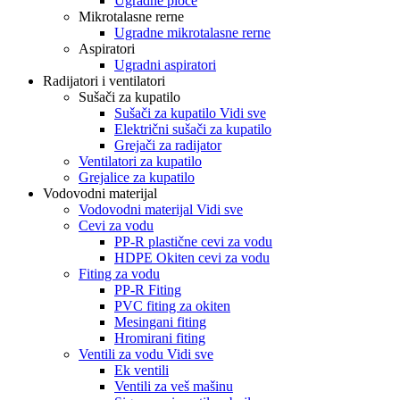
Ugradne ploče
Mikrotalasne rerne
Ugradne mikrotalasne rerne
Aspiratori
Ugradni aspiratori
Radijatori i ventilatori
Sušači za kupatilo
Sušači za kupatilo Vidi sve
Električni sušači za kupatilo
Grejači za radijator
Ventilatori za kupatilo
Grejalice za kupatilo
Vodovodni materijal
Vodovodni materijal Vidi sve
Cevi za vodu
PP-R plastične cevi za vodu
HDPE Okiten cevi za vodu
Fiting za vodu
PP-R Fiting
PVC fiting za okiten
Mesingani fiting
Hromirani fiting
Ventili za vodu Vidi sve
Ek ventili
Ventili za veš mašinu