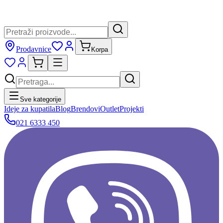
Prodavnice
Korpa
Sve kategorije
Ideje za kupatila
Blog
Brendovi
Outlet
Projekti
021 6333 450