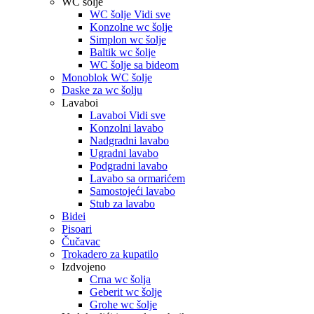
WC šolje
WC šolje Vidi sve
Konzolne wc šolje
Simplon wc šolje
Baltik wc šolje
WC šolje sa bideom
Monoblok WC šolje
Daske za wc šolju
Lavaboi
Lavaboi Vidi sve
Konzolni lavabo
Nadgradni lavabo
Ugradni lavabo
Podgradni lavabo
Lavabo sa ormarićem
Samostojeći lavabo
Stub za lavabo
Bidei
Pisoari
Čučavac
Trokadero za kupatilo
Izdvojeno
Crna wc šolja
Geberit wc šolje
Grohe wc šolje