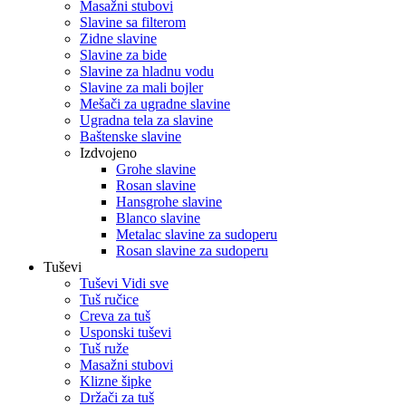
Masažni stubovi
Slavine sa filterom
Zidne slavine
Slavine za bide
Slavine za hladnu vodu
Slavine za mali bojler
Mešači za ugradne slavine
Ugradna tela za slavine
Baštenske slavine
Izdvojeno
Grohe slavine
Rosan slavine
Hansgrohe slavine
Blanco slavine
Metalac slavine za sudoperu
Rosan slavine za sudoperu
Tuševi
Tuševi Vidi sve
Tuš ručice
Creva za tuš
Usponski tuševi
Tuš ruže
Masažni stubovi
Klizne šipke
Držači za tuš