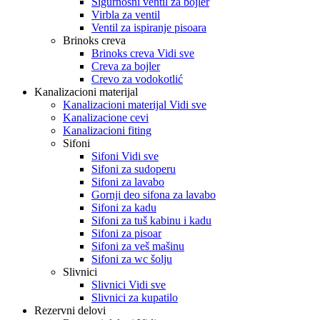
Sigurnosni ventil za bojler
Virbla za ventil
Ventil za ispiranje pisoara
Brinoks creva
Brinoks creva Vidi sve
Creva za bojler
Crevo za vodokotlić
Kanalizacioni materijal
Kanalizacioni materijal Vidi sve
Kanalizacione cevi
Kanalizacioni fiting
Sifoni
Sifoni Vidi sve
Sifoni za sudoperu
Sifoni za lavabo
Gornji deo sifona za lavabo
Sifoni za kadu
Sifoni za tuš kabinu i kadu
Sifoni za pisoar
Sifoni za veš mašinu
Sifoni za wc šolju
Slivnici
Slivnici Vidi sve
Slivnici za kupatilo
Rezervni delovi