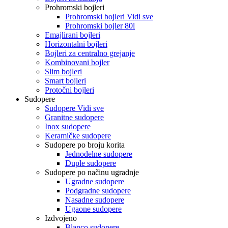
Prohromski bojleri
Prohromski bojleri Vidi sve
Prohromski bojler 80l
Emajlirani bojleri
Horizontalni bojleri
Bojleri za centralno grejanje
Kombinovani bojler
Slim bojleri
Smart bojleri
Protočni bojleri
Sudopere
Sudopere Vidi sve
Granitne sudopere
Inox sudopere
Keramičke sudopere
Sudopere po broju korita
Jednodelne sudopere
Duple sudopere
Sudopere po načinu ugradnje
Ugradne sudopere
Podgradne sudopere
Nasadne sudopere
Ugaone sudopere
Izdvojeno
Blanco sudopere