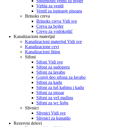
Sigurnosni ventil za bojler
Virbla za ventil
Ventil za ispiranje pisoara
Brinoks creva
Brinoks creva Vidi sve
Creva za bojler
Crevo za vodokotlić
Kanalizacioni materijal
Kanalizacioni materijal Vidi sve
Kanalizacione cevi
Kanalizacioni fiting
Sifoni
Sifoni Vidi sve
Sifoni za sudoperu
Sifoni za lavabo
Gornji deo sifona za lavabo
Sifoni za kadu
Sifoni za tuš kabinu i kadu
Sifoni za pisoar
Sifoni za veš mašinu
Sifoni za wc šolju
Slivnici
Slivnici Vidi sve
Slivnici za kupatilo
Rezervni delovi