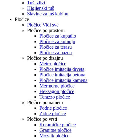
Tuš izlivi
Higijenski tuš
Slavine za tuš kabinu
Pločice
Pločice Vidi sve
Pločice po prostoru
Pločice za kupatilo
Pločice za kuhinju
Pločice za terasu
Pločice za bazen
Pločice po dizajnu
Metro pločice
Pločice imitacija drveta
Pločice imitacija betona
Pločice imitacija kamena
Mermerne pločice
Heksagon pločice
Terazzo pločice
Pločice po nameni
Podne pločice
Zidne pločice
Pločice po vrsti
Keramičke pločice
Granitne pločice
Mozaik pločice