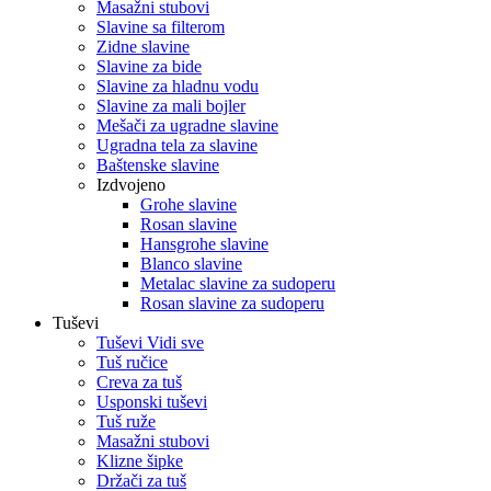
Masažni stubovi
Slavine sa filterom
Zidne slavine
Slavine za bide
Slavine za hladnu vodu
Slavine za mali bojler
Mešači za ugradne slavine
Ugradna tela za slavine
Baštenske slavine
Izdvojeno
Grohe slavine
Rosan slavine
Hansgrohe slavine
Blanco slavine
Metalac slavine za sudoperu
Rosan slavine za sudoperu
Tuševi
Tuševi Vidi sve
Tuš ručice
Creva za tuš
Usponski tuševi
Tuš ruže
Masažni stubovi
Klizne šipke
Držači za tuš