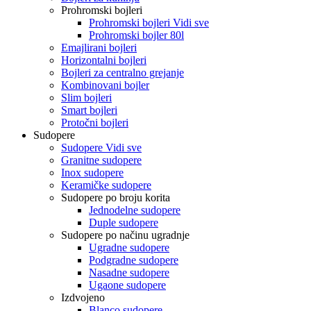
Prohromski bojleri
Prohromski bojleri Vidi sve
Prohromski bojler 80l
Emajlirani bojleri
Horizontalni bojleri
Bojleri za centralno grejanje
Kombinovani bojler
Slim bojleri
Smart bojleri
Protočni bojleri
Sudopere
Sudopere Vidi sve
Granitne sudopere
Inox sudopere
Keramičke sudopere
Sudopere po broju korita
Jednodelne sudopere
Duple sudopere
Sudopere po načinu ugradnje
Ugradne sudopere
Podgradne sudopere
Nasadne sudopere
Ugaone sudopere
Izdvojeno
Blanco sudopere