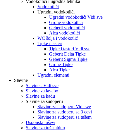
Vodokotlići i ugradna tehnika
Vodokotlići
Ugradni vodokotlići
Ugradni vodokotlići Vidi sve
Grohe vodokotlići
Geberit vodokotlići
Alca vodokotlići
WC šolja i vodokotlić
Tipke i tasteri
Tipke i tasteri Vidi sve
Geberit Delta Tipke
Geberit Sigma Tipke
Grohe Tipke
Alca Tipke
Ugradni elementi
Slavine
Slavine - Vidi sve
Slavine za lavabo
Slavine za kadu
Slavine za sudoperu
Slavine za sudoperu Vidi sve
Slavine za sudoperu sa 3 cevi
Slavine za sudoperu sa tušem
Usponski tuševi
Slavine za tuš kabinu