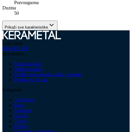
Pravougaona
Duzina
50
Prikaži sve karakteristike
Call centar
021 6333 450
Brzi linkovi
Uslovi prodaje
Način isporuke
Politika privatnosti i zaštita podataka
Prodaja na 12 rata
Kategorije
Tuš kabine
Kade
Sanitarije
Slavine
Tuševi
Pločice
Kupatilska galanterija