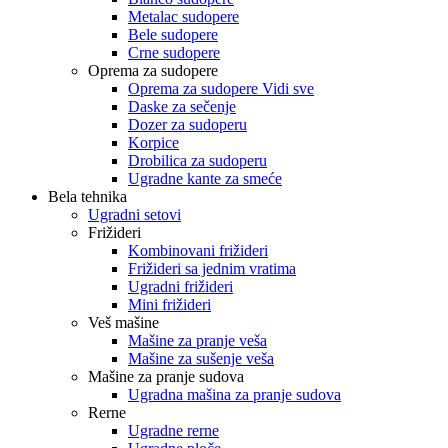
Metalac sudopere
Bele sudopere
Crne sudopere
Oprema za sudopere
Oprema za sudopere Vidi sve
Daske za sečenje
Dozer za sudoperu
Korpice
Drobilica za sudoperu
Ugradne kante za smeće
Bela tehnika
Ugradni setovi
Frižideri
Kombinovani frižideri
Frižideri sa jednim vratima
Ugradni frižideri
Mini frižideri
Veš mašine
Mašine za pranje veša
Mašine za sušenje veša
Mašine za pranje sudova
Ugradna mašina za pranje sudova
Rerne
Ugradne rerne