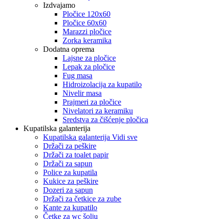
Izdvajamo
Pločice 120x60
Pločice 60x60
Marazzi pločice
Zorka keramika
Dodatna oprema
Lajsne za pločice
Lepak za pločice
Fug masa
Hidroizolacija za kupatilo
Nivelir masa
Prajmeri za pločice
Nivelatori za keramiku
Sredstva za čišćenje pločica
Kupatilska galanterija
Kupatilska galanterija Vidi sve
Držači za peškire
Držači za toalet papir
Držači za sapun
Police za kupatila
Kukice za peškire
Dozeri za sapun
Držači za četkice za zube
Kante za kupatilo
Četke za wc šolju