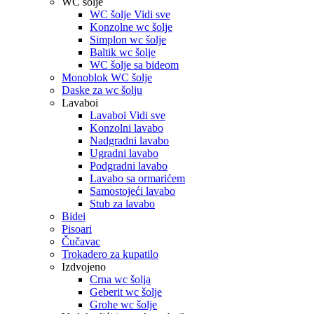
WC šolje
WC šolje Vidi sve
Konzolne wc šolje
Simplon wc šolje
Baltik wc šolje
WC šolje sa bideom
Monoblok WC šolje
Daske za wc šolju
Lavaboi
Lavaboi Vidi sve
Konzolni lavabo
Nadgradni lavabo
Ugradni lavabo
Podgradni lavabo
Lavabo sa ormarićem
Samostojeći lavabo
Stub za lavabo
Bidei
Pisoari
Čučavac
Trokadero za kupatilo
Izdvojeno
Crna wc šolja
Geberit wc šolje
Grohe wc šolje