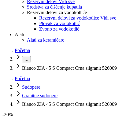
Rezervni delovi Vidi sve
Sredstva za čišćenje kupatila
Rezervni delovi za vodokotliće
Rezervni delovi za vodokotliće Vidi sve
Plovak za vodokotlić
Zvono za vodokotlić
Alati
Alati za keramičare
Početna
…
Blanco ZIA 45 S Compact Crna silgranit 526009
Početna
Sudopere
Granitne sudopere
Blanco ZIA 45 S Compact Crna silgranit 526009
-
20
%