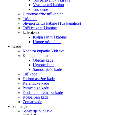
Tuš paravani - Vidi sve
Vrata za tuš kabinu
Tuš stene
Hidromasažne tuš kabine
Tuš kade
Slivnici za tuš kabine (Tuš kanalice)
Točkići za tuš kabine
Izdvojeno
Kolpa san tuš kabine
Huppe tuš kabine
Kade
Kade za kupatilo Vidi sve
Kade po obliku
Obične kade
Ugaone kade
Samostojeće kade
Tuš kade
Hidromasažne kade
Keramičke kade
Paravan za kadu
Dodatna oprema za kade
Kolpa San kade
Zomar kade
Sanitarije
Sanitarije Vidi sve