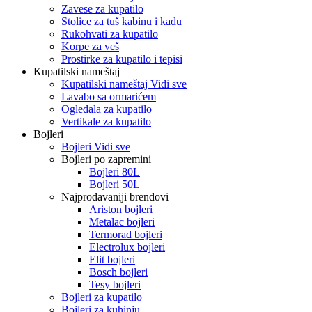
Zavese za kupatilo
Stolice za tuš kabinu i kadu
Rukohvati za kupatilo
Korpe za veš
Prostirke za kupatilo i tepisi
Kupatilski nameštaj
Kupatilski nameštaj Vidi sve
Lavabo sa ormarićem
Ogledala za kupatilo
Vertikale za kupatilo
Bojleri
Bojleri Vidi sve
Bojleri po zapremini
Bojleri 80L
Bojleri 50L
Najprodavaniji brendovi
Ariston bojleri
Metalac bojleri
Termorad bojleri
Electrolux bojleri
Elit bojleri
Bosch bojleri
Tesy bojleri
Bojleri za kupatilo
Bojleri za kuhinju