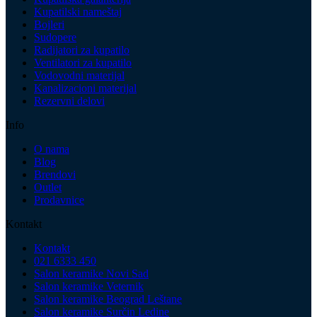
Kupatilski nameštaj
Bojleri
Sudopere
Radijatori za kupatilo
Ventilatori za kupatilo
Vodovodni materijal
Kanalizacioni materijal
Rezervni delovi
Info
O nama
Blog
Brendovi
Outlet
Prodavnice
Kontakt
Kontakt
021 6333 450
Salon keramike Novi Sad
Salon keramike Veternik
Salon keramike Beograd Leštane
Salon keramike Surčin Ledine