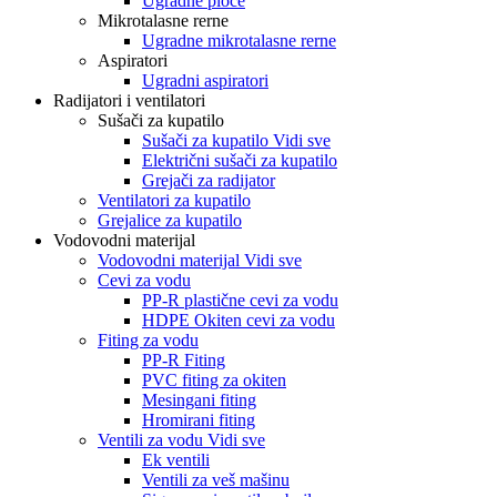
Ugradne ploče
Mikrotalasne rerne
Ugradne mikrotalasne rerne
Aspiratori
Ugradni aspiratori
Radijatori i ventilatori
Sušači za kupatilo
Sušači za kupatilo Vidi sve
Električni sušači za kupatilo
Grejači za radijator
Ventilatori za kupatilo
Grejalice za kupatilo
Vodovodni materijal
Vodovodni materijal Vidi sve
Cevi za vodu
PP-R plastične cevi za vodu
HDPE Okiten cevi za vodu
Fiting za vodu
PP-R Fiting
PVC fiting za okiten
Mesingani fiting
Hromirani fiting
Ventili za vodu Vidi sve
Ek ventili
Ventili za veš mašinu