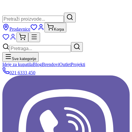
Prodavnice
Korpa
Sve kategorije
Ideje za kupatila
Blog
Brendovi
Outlet
Projekti
021 6333 450