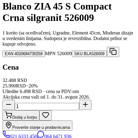
Blanco ZIA 45 S Compact
Crna silgranit 526009
1 korito (sa oceđivačem), Ugradne, Element 45cm, Moderan dizajn
u svedenim linijama. Sudopera je reverzibilna. Dodatni pribor se
kupuje odvojeno.
MPN
526009
EAN
4020684730259
SKU
BLA526009
Cena
32.488 RSD
25.990
RSD
−
20
%
Uštedite
6.498 RSD
· cena sa PDV-om
Akcijska cena važi od 1. do
31
.
avgust
2026
.
Dodaj u korpu
Proverite stanje u prodavnicama
021 6333 450
064 6471 936