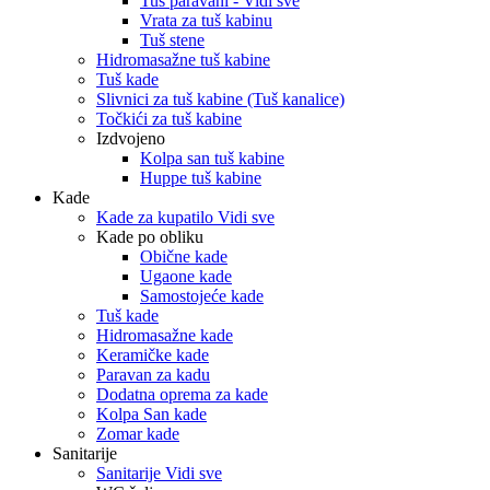
Tuš paravani - Vidi sve
Vrata za tuš kabinu
Tuš stene
Hidromasažne tuš kabine
Tuš kade
Slivnici za tuš kabine (Tuš kanalice)
Točkići za tuš kabine
Izdvojeno
Kolpa san tuš kabine
Huppe tuš kabine
Kade
Kade za kupatilo Vidi sve
Kade po obliku
Obične kade
Ugaone kade
Samostojeće kade
Tuš kade
Hidromasažne kade
Keramičke kade
Paravan za kadu
Dodatna oprema za kade
Kolpa San kade
Zomar kade
Sanitarije
Sanitarije Vidi sve