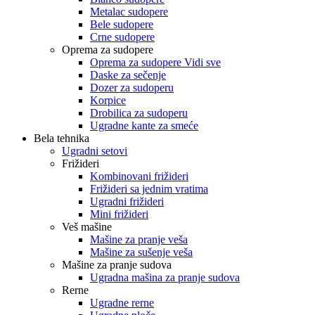
Metalac sudopere
Bele sudopere
Crne sudopere
Oprema za sudopere
Oprema za sudopere Vidi sve
Daske za sečenje
Dozer za sudoperu
Korpice
Drobilica za sudoperu
Ugradne kante za smeće
Bela tehnika
Ugradni setovi
Frižideri
Kombinovani frižideri
Frižideri sa jednim vratima
Ugradni frižideri
Mini frižideri
Veš mašine
Mašine za pranje veša
Mašine za sušenje veša
Mašine za pranje sudova
Ugradna mašina za pranje sudova
Rerne
Ugradne rerne