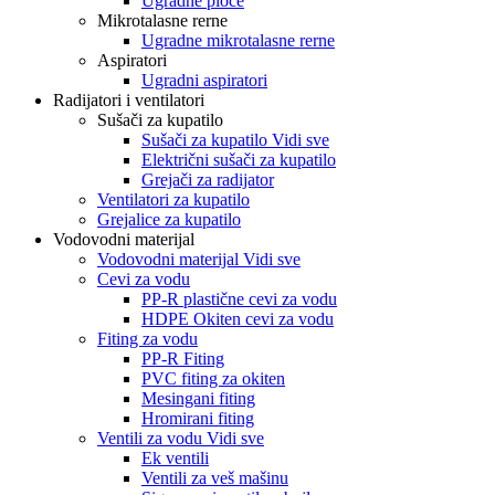
Ugradne ploče
Mikrotalasne rerne
Ugradne mikrotalasne rerne
Aspiratori
Ugradni aspiratori
Radijatori i ventilatori
Sušači za kupatilo
Sušači za kupatilo Vidi sve
Električni sušači za kupatilo
Grejači za radijator
Ventilatori za kupatilo
Grejalice za kupatilo
Vodovodni materijal
Vodovodni materijal Vidi sve
Cevi za vodu
PP-R plastične cevi za vodu
HDPE Okiten cevi za vodu
Fiting za vodu
PP-R Fiting
PVC fiting za okiten
Mesingani fiting
Hromirani fiting
Ventili za vodu Vidi sve
Ek ventili
Ventili za veš mašinu