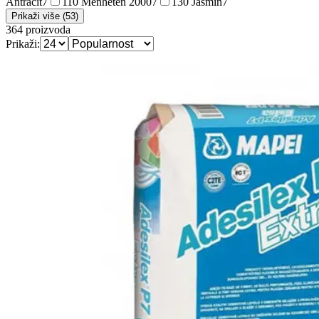
Antracit
7
110 Menheten 2000
7
130 Jasmin
7
Prikaži više (53)
364
proizvoda
Prikaži: