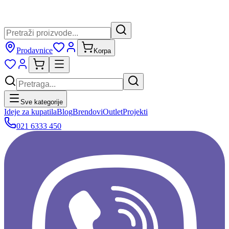
Prodavnice
Korpa
Sve kategorije
Ideje za kupatila
Blog
Brendovi
Outlet
Projekti
021 6333 450