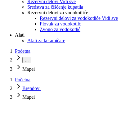
Rezervni delovi Vidi sve
Sredstva za čišćenje kupatila
Rezervni delovi za vodokotliće
Rezervni delovi za vodokotliće Vidi sve
Plovak za vodokotlić
Zvono za vodokotlić
Alati
Alati za keramičare
Početna
…
Mapei
Početna
Brendovi
Mapei