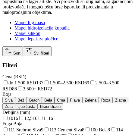
popustima na lager artikle. Svi proizvodi su originalni, sa garancijom
proizvođača i mogućnošću brze isporuke ili preuzimanja u
maloprodajnim objektima.
Mapei fug masa
Mapei hidroizolacija kupatila
Mapei silikon
Mapei lepak za pločice
Sort
Svi filteri
Filteri
Cena (RSD)
do 1.500 RSD
137
1.500–2.500 RSD
69
2.500–3.500
RSD
86
3.500+ RSD
72
Boja
Siva
Bež
Braon
Bela
Crna
Plava
Zelena
Roza
Zlatna
Žuta
Ljubičasta
BraonBraon
Debljina (mm)
10
16
12,5
16
11
16
Fuga Boja
111 Srebrno Siva
9
113 Cement Siva
8
100 Bela
8
114