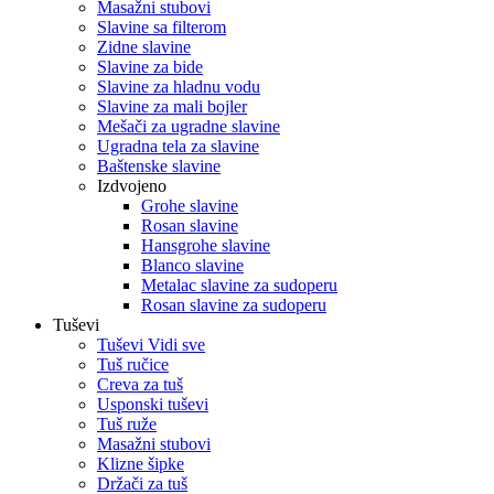
Masažni stubovi
Slavine sa filterom
Zidne slavine
Slavine za bide
Slavine za hladnu vodu
Slavine za mali bojler
Mešači za ugradne slavine
Ugradna tela za slavine
Baštenske slavine
Izdvojeno
Grohe slavine
Rosan slavine
Hansgrohe slavine
Blanco slavine
Metalac slavine za sudoperu
Rosan slavine za sudoperu
Tuševi
Tuševi Vidi sve
Tuš ručice
Creva za tuš
Usponski tuševi
Tuš ruže
Masažni stubovi
Klizne šipke
Držači za tuš