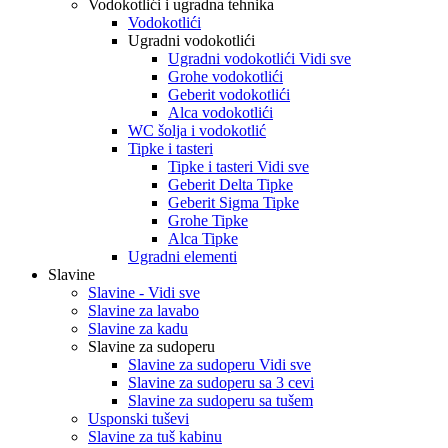
Vodokotlići i ugradna tehnika
Vodokotlići
Ugradni vodokotlići
Ugradni vodokotlići Vidi sve
Grohe vodokotlići
Geberit vodokotlići
Alca vodokotlići
WC šolja i vodokotlić
Tipke i tasteri
Tipke i tasteri Vidi sve
Geberit Delta Tipke
Geberit Sigma Tipke
Grohe Tipke
Alca Tipke
Ugradni elementi
Slavine
Slavine - Vidi sve
Slavine za lavabo
Slavine za kadu
Slavine za sudoperu
Slavine za sudoperu Vidi sve
Slavine za sudoperu sa 3 cevi
Slavine za sudoperu sa tušem
Usponski tuševi
Slavine za tuš kabinu