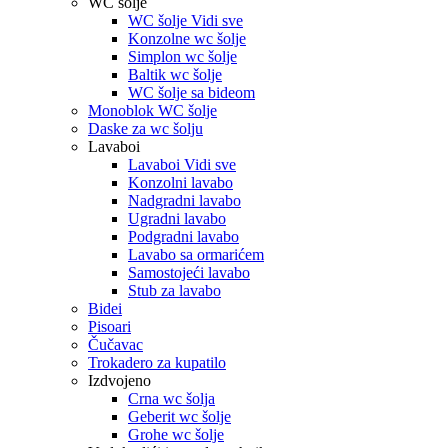
WC šolje
WC šolje Vidi sve
Konzolne wc šolje
Simplon wc šolje
Baltik wc šolje
WC šolje sa bideom
Monoblok WC šolje
Daske za wc šolju
Lavaboi
Lavaboi Vidi sve
Konzolni lavabo
Nadgradni lavabo
Ugradni lavabo
Podgradni lavabo
Lavabo sa ormarićem
Samostojeći lavabo
Stub za lavabo
Bidei
Pisoari
Čučavac
Trokadero za kupatilo
Izdvojeno
Crna wc šolja
Geberit wc šolje
Grohe wc šolje