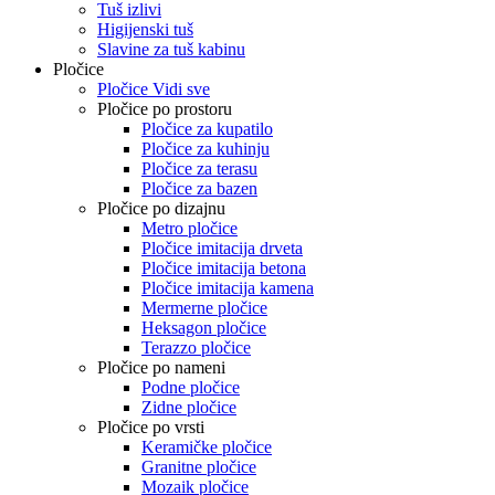
Tuš izlivi
Higijenski tuš
Slavine za tuš kabinu
Pločice
Pločice Vidi sve
Pločice po prostoru
Pločice za kupatilo
Pločice za kuhinju
Pločice za terasu
Pločice za bazen
Pločice po dizajnu
Metro pločice
Pločice imitacija drveta
Pločice imitacija betona
Pločice imitacija kamena
Mermerne pločice
Heksagon pločice
Terazzo pločice
Pločice po nameni
Podne pločice
Zidne pločice
Pločice po vrsti
Keramičke pločice
Granitne pločice
Mozaik pločice