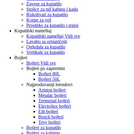
Zavese za kupatilo
Stolice za tuš kabinu i kadu
Rukohvati za kupatilo
Korpe za veš
Prostirke za kupatilo i tepisi
Kupatilski nameštaj
Kupatilski nameštaj Vidi sve
Lavabo sa ormarićem
Ogledala za kupatilo
Vertikale za kupatilo
Bojleri
Bojleri Vidi sve
Bojleri po zapremini
Bojleri 80L
Bojleri 50L
Najprodavaniji brendovi
Ariston bojleri
Metalac bojleri
Termorad bojleri
Electrolux bojleri
Elit bojleri
Bosch bojleri
Tesy bojleri
Bojleri za kupatilo
Bojleri za kuhinju