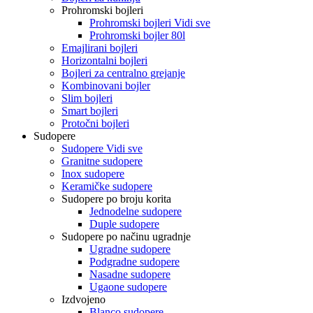
Prohromski bojleri
Prohromski bojleri Vidi sve
Prohromski bojler 80l
Emajlirani bojleri
Horizontalni bojleri
Bojleri za centralno grejanje
Kombinovani bojler
Slim bojleri
Smart bojleri
Protočni bojleri
Sudopere
Sudopere Vidi sve
Granitne sudopere
Inox sudopere
Keramičke sudopere
Sudopere po broju korita
Jednodelne sudopere
Duple sudopere
Sudopere po načinu ugradnje
Ugradne sudopere
Podgradne sudopere
Nasadne sudopere
Ugaone sudopere
Izdvojeno
Blanco sudopere