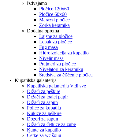
Izdvajamo
Pločice 120x60
Pločice 60x60
Marazzi pločice
Zorka keramika
Dodatna oprema
Lajsne za pločice
Lepak za pločice
Fug masa
Hidroizolacija za kupatilo
Nivelir masa
Prajmeri za pločice
Nivelatori za keramiku
Sredstva za čišćenje pločica
Kupatilska galanterija
Kupatilska galanterija Vidi sve
Držači za peškire
Držači za toalet papir
Držači za sapun
Police za kupatila
Kukice za peškire
Dozeri za sapun
Držači za četkice za zube
Kante za kupatilo
Četke za wc šolju