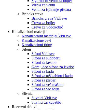
Sigurnosni ventil za bojler
Virbla za ventil
Ventil za ispiranje pisoara
Brinoks creva
Brinoks creva Vidi sve
Creva za bojler
Crevo za vodokotlić
Kanalizacioni materijal
Kanalizacioni materijal Vidi sve
Kanalizacione cevi
Kanalizacioni fiting
Sifoni
Sifoni Vidi sve
Sifoni za sudoperu
Sifoni za lavabo
Gornji deo sifona za lavabo
Sifoni za kadu
Sifoni za tuš kabinu i kadu
Sifoni za pisoar
Sifoni za veš mašinu
Sifoni za wc šolju
Slivnici
Slivnici Vidi sve
Slivnici za kupatilo
Rezervni delovi