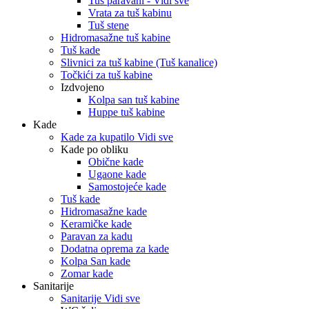
Tuš paravani - Vidi sve
Vrata za tuš kabinu
Tuš stene
Hidromasažne tuš kabine
Tuš kade
Slivnici za tuš kabine (Tuš kanalice)
Točkići za tuš kabine
Izdvojeno
Kolpa san tuš kabine
Huppe tuš kabine
Kade
Kade za kupatilo Vidi sve
Kade po obliku
Obične kade
Ugaone kade
Samostojeće kade
Tuš kade
Hidromasažne kade
Keramičke kade
Paravan za kadu
Dodatna oprema za kade
Kolpa San kade
Zomar kade
Sanitarije
Sanitarije Vidi sve