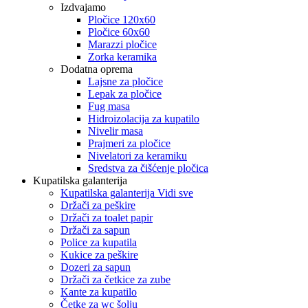
Izdvajamo
Pločice 120x60
Pločice 60x60
Marazzi pločice
Zorka keramika
Dodatna oprema
Lajsne za pločice
Lepak za pločice
Fug masa
Hidroizolacija za kupatilo
Nivelir masa
Prajmeri za pločice
Nivelatori za keramiku
Sredstva za čišćenje pločica
Kupatilska galanterija
Kupatilska galanterija Vidi sve
Držači za peškire
Držači za toalet papir
Držači za sapun
Police za kupatila
Kukice za peškire
Dozeri za sapun
Držači za četkice za zube
Kante za kupatilo
Četke za wc šolju