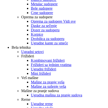
Metalac sudopere
Bele sudopere
Crne sudopere
Oprema za sudopere
Oprema za sudopere Vidi sve
Daske za sečenje
Dozer za sudoperu
Korpice
Drobilica za sudoperu
Ugradne kante za smeće
Bela tehnika
Ugradni setovi
Frižideri
Kombinovani frižideri
Frižideri sa jednim vratima
Ugradni frižideri
Mini frižideri
Veš mašine
Mašine za pranje veša
Mašine za sušenje veša
Mašine za pranje sudova
Ugradna mašina za pranje sudova
Rerne
Ugradne rerne