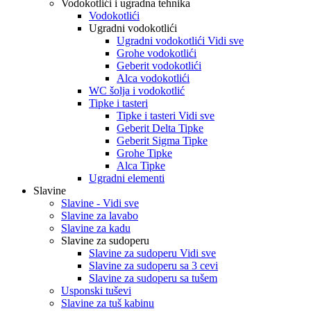
Vodokotlići i ugradna tehnika
Vodokotlići
Ugradni vodokotlići
Ugradni vodokotlići Vidi sve
Grohe vodokotlići
Geberit vodokotlići
Alca vodokotlići
WC šolja i vodokotlić
Tipke i tasteri
Tipke i tasteri Vidi sve
Geberit Delta Tipke
Geberit Sigma Tipke
Grohe Tipke
Alca Tipke
Ugradni elementi
Slavine
Slavine - Vidi sve
Slavine za lavabo
Slavine za kadu
Slavine za sudoperu
Slavine za sudoperu Vidi sve
Slavine za sudoperu sa 3 cevi
Slavine za sudoperu sa tušem
Usponski tuševi
Slavine za tuš kabinu