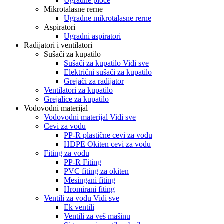
Ugradne ploče
Mikrotalasne rerne
Ugradne mikrotalasne rerne
Aspiratori
Ugradni aspiratori
Radijatori i ventilatori
Sušači za kupatilo
Sušači za kupatilo Vidi sve
Električni sušači za kupatilo
Grejači za radijator
Ventilatori za kupatilo
Grejalice za kupatilo
Vodovodni materijal
Vodovodni materijal Vidi sve
Cevi za vodu
PP-R plastične cevi za vodu
HDPE Okiten cevi za vodu
Fiting za vodu
PP-R Fiting
PVC fiting za okiten
Mesingani fiting
Hromirani fiting
Ventili za vodu Vidi sve
Ek ventili
Ventili za veš mašinu