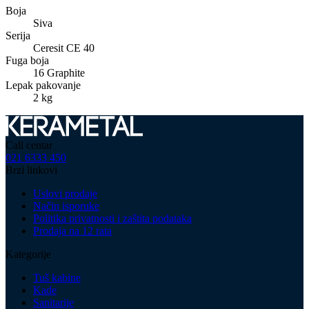
Boja
Siva
Serija
Ceresit CE 40
Fuga boja
16 Graphite
Lepak pakovanje
2 kg
Call centar
021 6333 450
Brzi linkovi
Uslovi prodaje
Način isporuke
Politika privatnosti i zaštita podataka
Prodaja na 12 rata
Kategorije
Tuš kabine
Kade
Sanitarije