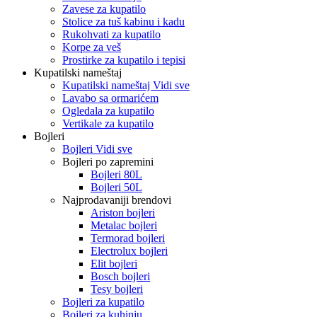
Zavese za kupatilo
Stolice za tuš kabinu i kadu
Rukohvati za kupatilo
Korpe za veš
Prostirke za kupatilo i tepisi
Kupatilski nameštaj
Kupatilski nameštaj Vidi sve
Lavabo sa ormarićem
Ogledala za kupatilo
Vertikale za kupatilo
Bojleri
Bojleri Vidi sve
Bojleri po zapremini
Bojleri 80L
Bojleri 50L
Najprodavaniji brendovi
Ariston bojleri
Metalac bojleri
Termorad bojleri
Electrolux bojleri
Elit bojleri
Bosch bojleri
Tesy bojleri
Bojleri za kupatilo
Bojleri za kuhinju