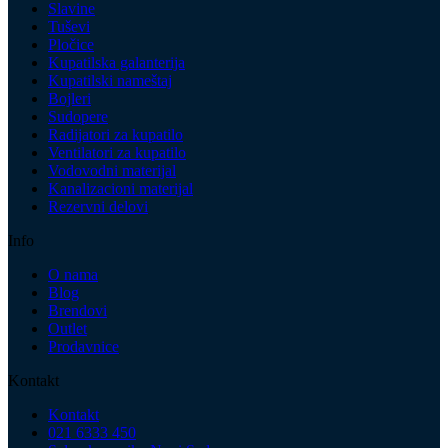
Slavine
Tuševi
Pločice
Kupatilska galanterija
Kupatilski nameštaj
Bojleri
Sudopere
Radijatori za kupatilo
Ventilatori za kupatilo
Vodovodni materijal
Kanalizacioni materijal
Rezervni delovi
Info
O nama
Blog
Brendovi
Outlet
Prodavnice
Kontakt
Kontakt
021 6333 450