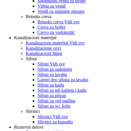
Sigurnosni ventil za bojler
Virbla za ventil
Ventil za ispiranje pisoara
Brinoks creva
Brinoks creva Vidi sve
Creva za bojler
Crevo za vodokotlić
Kanalizacioni materijal
Kanalizacioni materijal Vidi sve
Kanalizacione cevi
Kanalizacioni fiting
Sifoni
Sifoni Vidi sve
Sifoni za sudoperu
Sifoni za lavabo
Gornji deo sifona za lavabo
Sifoni za kadu
Sifoni za tuš kabinu i kadu
Sifoni za pisoar
Sifoni za veš mašinu
Sifoni za wc šolju
Slivnici
Slivnici Vidi sve
Slivnici za kupatilo
Rezervni delovi