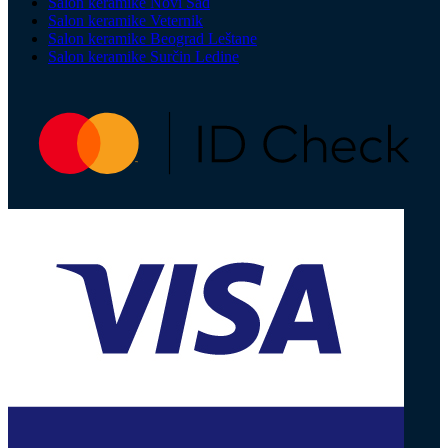
Salon keramike Novi Sad
Salon keramike Veternik
Salon keramike Beograd Leštane
Salon keramike Surčin Ledine