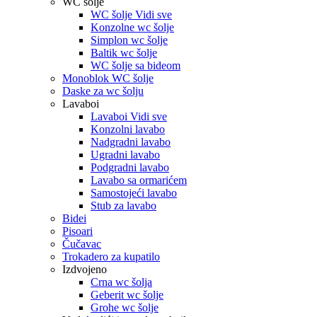
WC šolje
WC šolje Vidi sve
Konzolne wc šolje
Simplon wc šolje
Baltik wc šolje
WC šolje sa bideom
Monoblok WC šolje
Daske za wc šolju
Lavaboi
Lavaboi Vidi sve
Konzolni lavabo
Nadgradni lavabo
Ugradni lavabo
Podgradni lavabo
Lavabo sa ormarićem
Samostojeći lavabo
Stub za lavabo
Bidei
Pisoari
Čučavac
Trokadero za kupatilo
Izdvojeno
Crna wc šolja
Geberit wc šolje
Grohe wc šolje