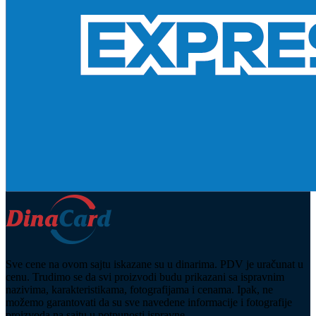
Sve cene na ovom sajtu iskazane su u dinarima. PDV je uračunat u
cenu. Trudimo se da svi proizvodi budu prikazani sa ispravnim
nazivima, karakteristikama, fotografijama i cenama. Ipak, ne
možemo garantovati da su sve navedene informacije i fotografije
proizvoda na sajtu u potpunosti ispravne.