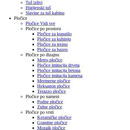
Tuš izlivi
Higijenski tuš
Slavine za tuš kabinu
Pločice
Pločice Vidi sve
Pločice po prostoru
Pločice za kupatilo
Pločice za kuhinju
Pločice za terasu
Pločice za bazen
Pločice po dizajnu
Metro pločice
Pločice imitacija drveta
Pločice imitacija betona
Pločice imitacija kamena
Mermerne pločice
Heksagon pločice
Terazzo pločice
Pločice po nameni
Podne pločice
Zidne pločice
Pločice po vrsti
Keramičke pločice
Granitne pločice
Mozaik pločice