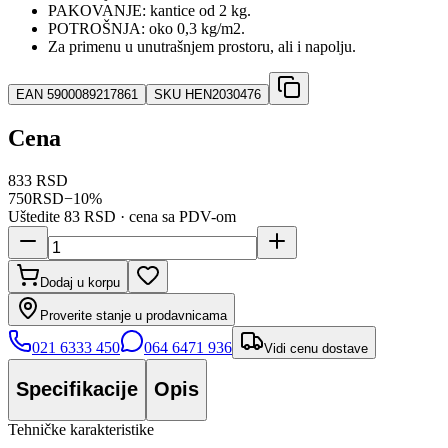
PAKOVANJE
: kantice od 2 kg.
POTROŠNJA:
oko 0,3 kg/m2.
Za primenu u unutrašnjem prostoru, ali i napolju.
EAN
5900089217861
SKU
HEN2030476
Cena
833 RSD
750
RSD
−
10
%
Uštedite
83 RSD
· cena sa PDV-om
Dodaj u korpu
Proverite stanje u prodavnicama
021 6333 450
064 6471 936
Vidi cenu dostave
Specifikacije
Opis
Tehničke karakteristike