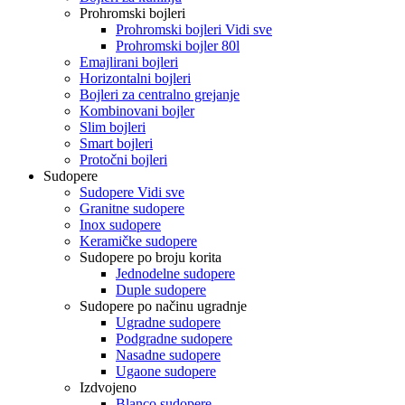
Prohromski bojleri
Prohromski bojleri Vidi sve
Prohromski bojler 80l
Emajlirani bojleri
Horizontalni bojleri
Bojleri za centralno grejanje
Kombinovani bojler
Slim bojleri
Smart bojleri
Protočni bojleri
Sudopere
Sudopere Vidi sve
Granitne sudopere
Inox sudopere
Keramičke sudopere
Sudopere po broju korita
Jednodelne sudopere
Duple sudopere
Sudopere po načinu ugradnje
Ugradne sudopere
Podgradne sudopere
Nasadne sudopere
Ugaone sudopere
Izdvojeno
Blanco sudopere