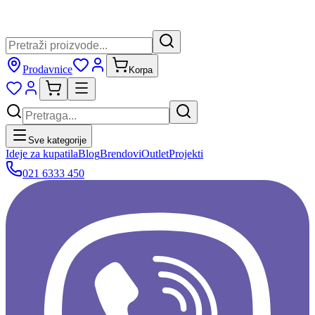
Prodavnice
Korpa
Sve kategorije
Ideje za kupatila
Blog
Brendovi
Outlet
Projekti
021 6333 450