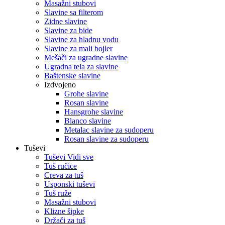
Masažni stubovi
Slavine sa filterom
Zidne slavine
Slavine za bide
Slavine za hladnu vodu
Slavine za mali bojler
Mešači za ugradne slavine
Ugradna tela za slavine
Baštenske slavine
Izdvojeno
Grohe slavine
Rosan slavine
Hansgrohe slavine
Blanco slavine
Metalac slavine za sudoperu
Rosan slavine za sudoperu
Tuševi
Tuševi Vidi sve
Tuš ručice
Creva za tuš
Usponski tuševi
Tuš ruže
Masažni stubovi
Klizne šipke
Držači za tuš