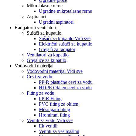
Ugradne ploče
Mikrotalasne rerne
Ugradne mikrotalasne rerne
Aspiratori
Ugradni aspiratori
Radijatori i ventilatori
Sušači za kupatilo
Sušači za kupatilo Vidi sve
Električni sušači za kupatilo
Grejači za radijator
Ventilatori za kupatilo
Grejalice za kupatilo
Vodovodni materijal
Vodovodni materijal Vidi sve
Cevi za vodu
PP-R plastične cevi za vodu
HDPE Okiten cevi za vodu
Fiting za vodu
PP-R Fiting
PVC fiting za okiten
Mesingani fiting
Hromirani fiting
Ventili za vodu Vidi sve
Ek ventili
Ventili za veš mašinu