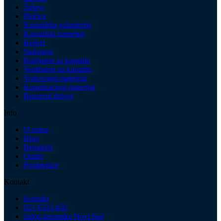
Tuševi
Pločice
Kupatilska galanterija
Kupatilski nameštaj
Bojleri
Sudopere
Radijatori za kupatilo
Ventilatori za kupatilo
Vodovodni materijal
Kanalizacioni materijal
Rezervni delovi
Info
O nama
Blog
Brendovi
Outlet
Prodavnice
Kontakt
Kontakt
021 6333 450
Salon keramike Novi Sad