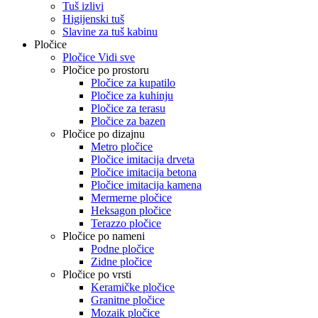
Tuš izlivi
Higijenski tuš
Slavine za tuš kabinu
Pločice
Pločice Vidi sve
Pločice po prostoru
Pločice za kupatilo
Pločice za kuhinju
Pločice za terasu
Pločice za bazen
Pločice po dizajnu
Metro pločice
Pločice imitacija drveta
Pločice imitacija betona
Pločice imitacija kamena
Mermerne pločice
Heksagon pločice
Terazzo pločice
Pločice po nameni
Podne pločice
Zidne pločice
Pločice po vrsti
Keramičke pločice
Granitne pločice
Mozaik pločice