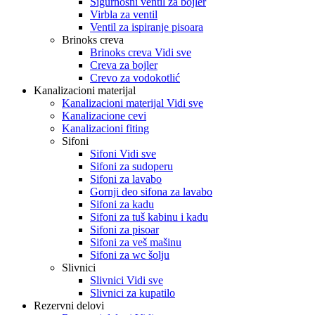
Sigurnosni ventil za bojler
Virbla za ventil
Ventil za ispiranje pisoara
Brinoks creva
Brinoks creva Vidi sve
Creva za bojler
Crevo za vodokotlić
Kanalizacioni materijal
Kanalizacioni materijal Vidi sve
Kanalizacione cevi
Kanalizacioni fiting
Sifoni
Sifoni Vidi sve
Sifoni za sudoperu
Sifoni za lavabo
Gornji deo sifona za lavabo
Sifoni za kadu
Sifoni za tuš kabinu i kadu
Sifoni za pisoar
Sifoni za veš mašinu
Sifoni za wc šolju
Slivnici
Slivnici Vidi sve
Slivnici za kupatilo
Rezervni delovi