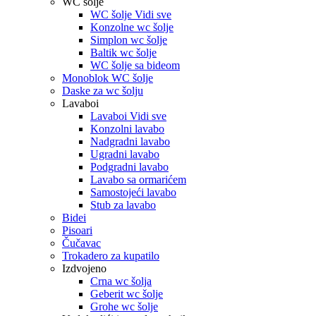
WC šolje
WC šolje Vidi sve
Konzolne wc šolje
Simplon wc šolje
Baltik wc šolje
WC šolje sa bideom
Monoblok WC šolje
Daske za wc šolju
Lavaboi
Lavaboi Vidi sve
Konzolni lavabo
Nadgradni lavabo
Ugradni lavabo
Podgradni lavabo
Lavabo sa ormarićem
Samostojeći lavabo
Stub za lavabo
Bidei
Pisoari
Čučavac
Trokadero za kupatilo
Izdvojeno
Crna wc šolja
Geberit wc šolje
Grohe wc šolje