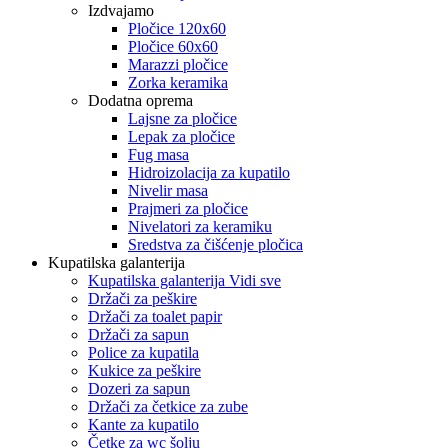
Izdvajamo
Pločice 120x60
Pločice 60x60
Marazzi pločice
Zorka keramika
Dodatna oprema
Lajsne za pločice
Lepak za pločice
Fug masa
Hidroizolacija za kupatilo
Nivelir masa
Prajmeri za pločice
Nivelatori za keramiku
Sredstva za čišćenje pločica
Kupatilska galanterija
Kupatilska galanterija Vidi sve
Držači za peškire
Držači za toalet papir
Držači za sapun
Police za kupatila
Kukice za peškire
Dozeri za sapun
Držači za četkice za zube
Kante za kupatilo
Četke za wc šolju