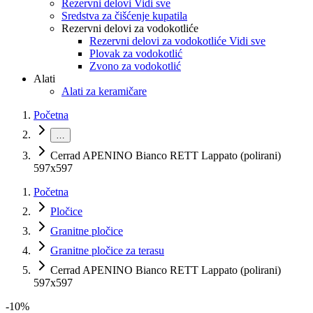
Rezervni delovi Vidi sve
Sredstva za čišćenje kupatila
Rezervni delovi za vodokotliće
Rezervni delovi za vodokotliće Vidi sve
Plovak za vodokotlić
Zvono za vodokotlić
Alati
Alati za keramičare
Početna
…
Cerrad APENINO Bianco RETT Lappato (polirani)
597x597
Početna
Pločice
Granitne pločice
Granitne pločice za terasu
Cerrad APENINO Bianco RETT Lappato (polirani)
597x597
-
10
%