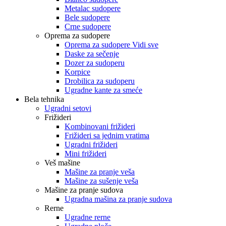
Metalac sudopere
Bele sudopere
Crne sudopere
Oprema za sudopere
Oprema za sudopere Vidi sve
Daske za sečenje
Dozer za sudoperu
Korpice
Drobilica za sudoperu
Ugradne kante za smeće
Bela tehnika
Ugradni setovi
Frižideri
Kombinovani frižideri
Frižideri sa jednim vratima
Ugradni frižideri
Mini frižideri
Veš mašine
Mašine za pranje veša
Mašine za sušenje veša
Mašine za pranje sudova
Ugradna mašina za pranje sudova
Rerne
Ugradne rerne