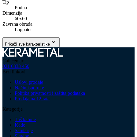
Tip
Podna
Dimenzija
60x60
Zavrsna obrada
Lappato
Prikaži sve karakteristike
Call centar
021 6333 450
Brzi linkovi
Uslovi prodaje
Način isporuke
Politika privatnosti i zaštita podataka
Prodaja na 12 rata
Kategorije
Tuš kabine
Kade
Sanitarije
Slavine