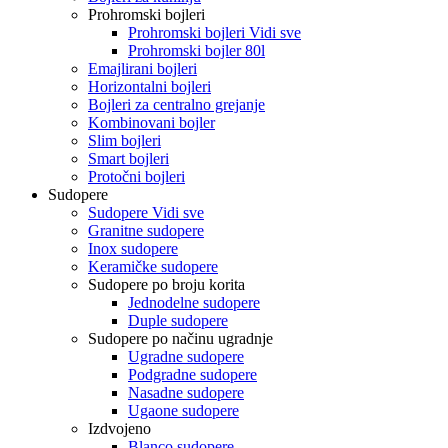
Prohromski bojleri
Prohromski bojleri Vidi sve
Prohromski bojler 80l
Emajlirani bojleri
Horizontalni bojleri
Bojleri za centralno grejanje
Kombinovani bojler
Slim bojleri
Smart bojleri
Protočni bojleri
Sudopere
Sudopere Vidi sve
Granitne sudopere
Inox sudopere
Keramičke sudopere
Sudopere po broju korita
Jednodelne sudopere
Duple sudopere
Sudopere po načinu ugradnje
Ugradne sudopere
Podgradne sudopere
Nasadne sudopere
Ugaone sudopere
Izdvojeno
Blanco sudopere