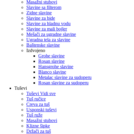
Masažni stubovi
Slavine sa filterom
Zidne slavine
Slavine za bide
Slavine za hladnu vodu
Slavine za mali bojler
Mešači za ugradne slavine
Ugradna tela za slavine
Baštenske slavine
Izdvojeno
Grohe slavine
Rosan slavine
Hansgrohe slavine
Blanco slavine
Metalac slavine za sudoperu
Rosan slavine za sudoperu
Tuševi
Tuševi Vidi sve
Tuš ručice
Creva za tuš
Usponski tuševi
Tuš ruže
Masažni stubovi
Klizne šipke
Držači za tuš