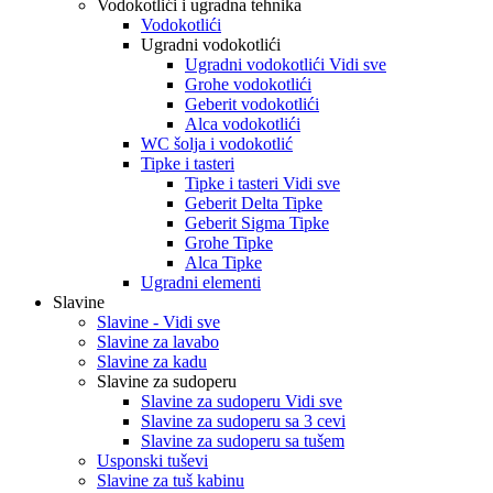
Vodokotlići i ugradna tehnika
Vodokotlići
Ugradni vodokotlići
Ugradni vodokotlići Vidi sve
Grohe vodokotlići
Geberit vodokotlići
Alca vodokotlići
WC šolja i vodokotlić
Tipke i tasteri
Tipke i tasteri Vidi sve
Geberit Delta Tipke
Geberit Sigma Tipke
Grohe Tipke
Alca Tipke
Ugradni elementi
Slavine
Slavine - Vidi sve
Slavine za lavabo
Slavine za kadu
Slavine za sudoperu
Slavine za sudoperu Vidi sve
Slavine za sudoperu sa 3 cevi
Slavine za sudoperu sa tušem
Usponski tuševi
Slavine za tuš kabinu