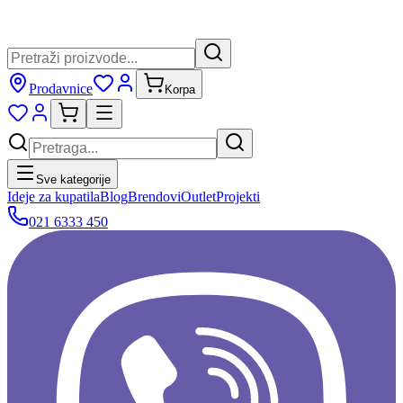
Prodavnice
Korpa
Sve kategorije
Ideje za kupatila
Blog
Brendovi
Outlet
Projekti
021 6333 450