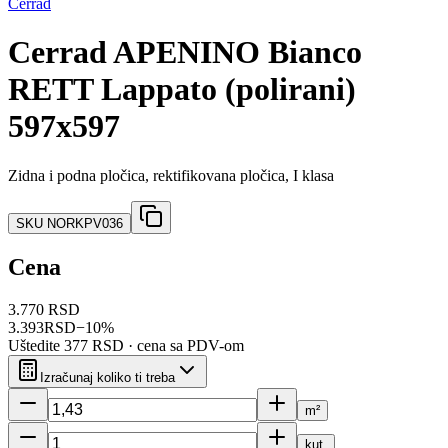
Cerrad
Cerrad APENINO Bianco
RETT Lappato (polirani)
597x597
Zidna i podna pločica, rektifikovana pločica, I klasa
SKU
NORKPV036
Cena
3.770 RSD
3.393
RSD
−
10
%
Uštedite
377 RSD
· cena sa PDV-om
Izračunaj koliko ti treba
m²
kut.