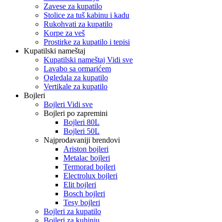
Zavese za kupatilo
Stolice za tuš kabinu i kadu
Rukohvati za kupatilo
Korpe za veš
Prostirke za kupatilo i tepisi
Kupatilski nameštaj
Kupatilski nameštaj Vidi sve
Lavabo sa ormarićem
Ogledala za kupatilo
Vertikale za kupatilo
Bojleri
Bojleri Vidi sve
Bojleri po zapremini
Bojleri 80L
Bojleri 50L
Najprodavaniji brendovi
Ariston bojleri
Metalac bojleri
Termorad bojleri
Electrolux bojleri
Elit bojleri
Bosch bojleri
Tesy bojleri
Bojleri za kupatilo
Bojleri za kuhinju