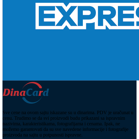
Sve cene na ovom sajtu iskazane su u dinarima. PDV je uračunat u
cenu. Trudimo se da svi proizvodi budu prikazani sa ispravnim
nazivima, karakteristikama, fotografijama i cenama. Ipak, ne
možemo garantovati da su sve navedene informacije i fotografije
proizvoda na sajtu u potpunosti ispravne.