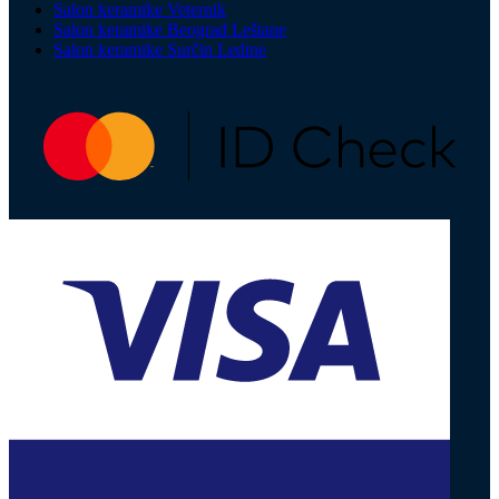
Salon keramike Veternik
Salon keramike Beograd Leštane
Salon keramike Surčin Ledine