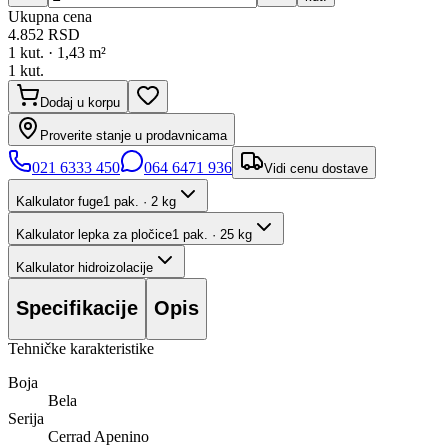
Ukupna cena
4.852
RSD
1
kut. ·
1,43
m²
1
kut.
Dodaj u korpu
Proverite stanje u prodavnicama
021 6333 450
064 6471 936
Vidi cenu dostave
Kalkulator fuge
1 pak. · 2 kg
Kalkulator lepka za pločice
1 pak. · 25 kg
Kalkulator hidroizolacije
Specifikacije
Opis
Tehničke karakteristike
Boja
Bela
Serija
Cerrad Apenino