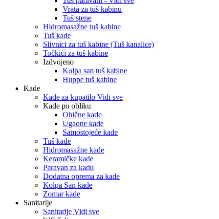
Tuš paravani - Vidi sve
Vrata za tuš kabinu
Tuš stene
Hidromasažne tuš kabine
Tuš kade
Slivnici za tuš kabine (Tuš kanalice)
Točkići za tuš kabine
Izdvojeno
Kolpa san tuš kabine
Huppe tuš kabine
Kade
Kade za kupatilo Vidi sve
Kade po obliku
Obične kade
Ugaone kade
Samostojeće kade
Tuš kade
Hidromasažne kade
Keramičke kade
Paravan za kadu
Dodatna oprema za kade
Kolpa San kade
Zomar kade
Sanitarije
Sanitarije Vidi sve