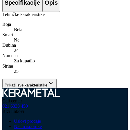
Specifikacije
Opis
Tehničke karakteristike
Boja
Bela
Smart
Ne
Dubina
24
Namena
Za kupatilo
Sirina
25
Prikaži sve karakteristike
Call centar
021 6333 450
Brzi linkovi
Uslovi prodaje
Način isporuke