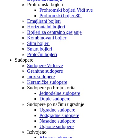
Prohromski bojleri
Prohromski bojleri Vidi sve
Prohromski bojler 80l
Emajlirani bojleri
Horizontalni bojleri
Bojleri za centralno grejanje
Kombinovani bojler
Slim bojleri
Smart bojleri
Protočni bojleri
Sudopere
Sudopere Vidi sve
Granitne sudopere
Inox sudopere
Keramičke sudopere
Sudopere po broju korita
Jednodelne sudopere
Duple sudopere
Sudopere po načinu ugradnje
Ugradne sudopere
Podgradne sudopere
Nasadne sudopere
Ugaone sudopere
Izdvojeno
Blanco sudopere