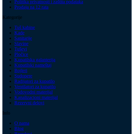
Politika privatnosti i zaštita podataka
Prodaja na 12 rata
Kategorije
Tuš kabine
Kade
Sanitarije
Slavine
Tuševi
Pločice
Kupatilska galanterija
Kupatilski nameštaj
Bojleri
Sudopere
Radijatori za kupatilo
Ventilatori za kupatilo
Vodovodni materijal
Kanalizacioni materijal
Rezervni delovi
Info
O nama
Blog
Brendovi