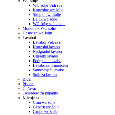
WC šolje
WC šolje Vidi sve
Konzolne wc šolje
Simplon wc šolje
Baltik wc šolje
WC šolje sa bideom
Monoblok WC šolje
Daske za wc šolju
Lavaboi
Lavaboi Vidi sve
Konzolni lavabo
Nadgradni lavabo
Ugradni lavabo
Podgradni lavabo
Lavabo sa ormarićem
Samostojeći lavabo
Stub za lavabo
Bidei
Pisoari
Čučavac
Trokadero za kupatilo
Izdvojeno
Crna wc šolja
Geberit wc šolje
Grohe wc šolje