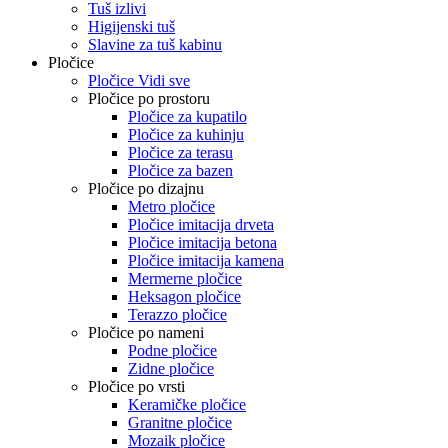
Tuš izlivi
Higijenski tuš
Slavine za tuš kabinu
Pločice
Pločice Vidi sve
Pločice po prostoru
Pločice za kupatilo
Pločice za kuhinju
Pločice za terasu
Pločice za bazen
Pločice po dizajnu
Metro pločice
Pločice imitacija drveta
Pločice imitacija betona
Pločice imitacija kamena
Mermerne pločice
Heksagon pločice
Terazzo pločice
Pločice po nameni
Podne pločice
Zidne pločice
Pločice po vrsti
Keramičke pločice
Granitne pločice
Mozaik pločice