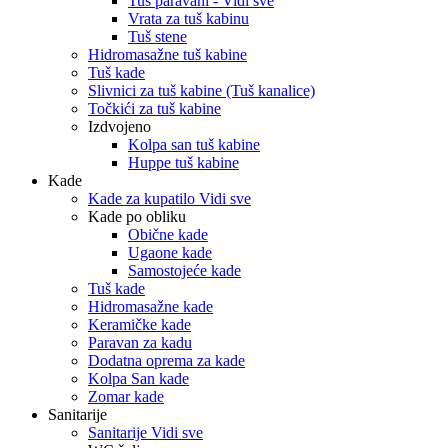
Tuš paravani - Vidi sve
Vrata za tuš kabinu
Tuš stene
Hidromasažne tuš kabine
Tuš kade
Slivnici za tuš kabine (Tuš kanalice)
Točkići za tuš kabine
Izdvojeno
Kolpa san tuš kabine
Huppe tuš kabine
Kade
Kade za kupatilo Vidi sve
Kade po obliku
Obične kade
Ugaone kade
Samostojeće kade
Tuš kade
Hidromasažne kade
Keramičke kade
Paravan za kadu
Dodatna oprema za kade
Kolpa San kade
Zomar kade
Sanitarije
Sanitarije Vidi sve