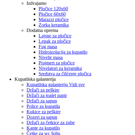
Izdvajamo
Pločice 120x60
Pločice 60x60
Marazzi pločice
Zorka keramika
Dodatna oprema
Lajsne za pločice
Lepak za pločice
Fug masa
Hidroizolacija za kupatilo
Nivelir masa
Prajmeri za pločice
Nivelatori za keramiku
Sredstva za čišćenje pločica
Kupatilska galanterija
Kupatilska galanterija Vidi sve
Držači za peškire
Držači za toalet papir
Držači za sapun
Police za kupatila
Kukice za peškire
Dozeri za sapun
Držači za četkice za zube
Kante za kupatilo
Četke za wc šolju