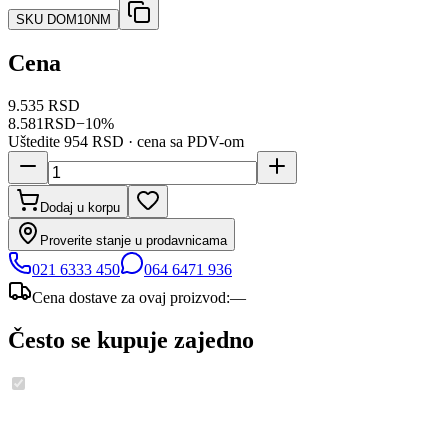
SKU
DOM10NM
Cena
9.535 RSD
8.581
RSD
−
10
%
Uštedite
954 RSD
· cena sa PDV-om
Dodaj u korpu
Proverite stanje u prodavnicama
021 6333 450
064 6471 936
Cena dostave za ovaj proizvod:
—
Često se kupuje zajedno