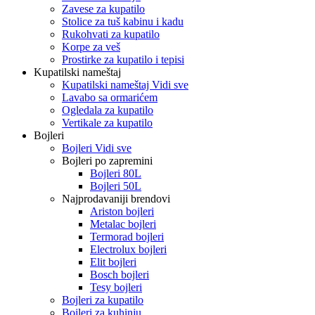
Zavese za kupatilo
Stolice za tuš kabinu i kadu
Rukohvati za kupatilo
Korpe za veš
Prostirke za kupatilo i tepisi
Kupatilski nameštaj
Kupatilski nameštaj Vidi sve
Lavabo sa ormarićem
Ogledala za kupatilo
Vertikale za kupatilo
Bojleri
Bojleri Vidi sve
Bojleri po zapremini
Bojleri 80L
Bojleri 50L
Najprodavaniji brendovi
Ariston bojleri
Metalac bojleri
Termorad bojleri
Electrolux bojleri
Elit bojleri
Bosch bojleri
Tesy bojleri
Bojleri za kupatilo
Bojleri za kuhinju