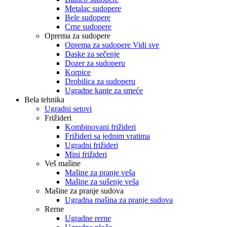
Metalac sudopere
Bele sudopere
Crne sudopere
Oprema za sudopere
Oprema za sudopere Vidi sve
Daske za sečenje
Dozer za sudoperu
Korpice
Drobilica za sudoperu
Ugradne kante za smeće
Bela tehnika
Ugradni setovi
Frižideri
Kombinovani frižideri
Frižideri sa jednim vratima
Ugradni frižideri
Mini frižideri
Veš mašine
Mašine za pranje veša
Mašine za sušenje veša
Mašine za pranje sudova
Ugradna mašina za pranje sudova
Rerne
Ugradne rerne