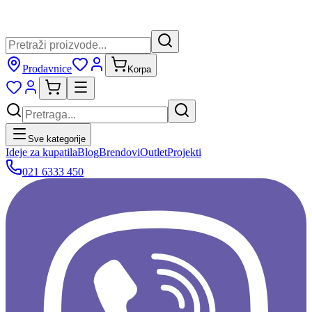
Prodavnice
Korpa
Sve kategorije
Ideje za kupatila
Blog
Brendovi
Outlet
Projekti
021 6333 450