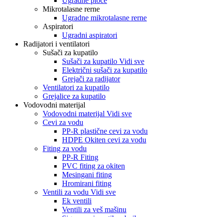
Ugradne ploče
Mikrotalasne rerne
Ugradne mikrotalasne rerne
Aspiratori
Ugradni aspiratori
Radijatori i ventilatori
Sušači za kupatilo
Sušači za kupatilo Vidi sve
Električni sušači za kupatilo
Grejači za radijator
Ventilatori za kupatilo
Grejalice za kupatilo
Vodovodni materijal
Vodovodni materijal Vidi sve
Cevi za vodu
PP-R plastične cevi za vodu
HDPE Okiten cevi za vodu
Fiting za vodu
PP-R Fiting
PVC fiting za okiten
Mesingani fiting
Hromirani fiting
Ventili za vodu Vidi sve
Ek ventili
Ventili za veš mašinu