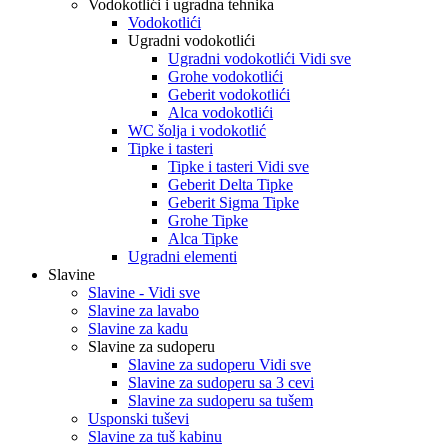
Vodokotlići i ugradna tehnika
Vodokotlići
Ugradni vodokotlići
Ugradni vodokotlići Vidi sve
Grohe vodokotlići
Geberit vodokotlići
Alca vodokotlići
WC šolja i vodokotlić
Tipke i tasteri
Tipke i tasteri Vidi sve
Geberit Delta Tipke
Geberit Sigma Tipke
Grohe Tipke
Alca Tipke
Ugradni elementi
Slavine
Slavine - Vidi sve
Slavine za lavabo
Slavine za kadu
Slavine za sudoperu
Slavine za sudoperu Vidi sve
Slavine za sudoperu sa 3 cevi
Slavine za sudoperu sa tušem
Usponski tuševi
Slavine za tuš kabinu