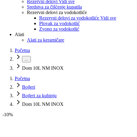
Rezervni delovi Vidi sve
Sredstva za čišćenje kupatila
Rezervni delovi za vodokotliće
Rezervni delovi za vodokotliće Vidi sve
Plovak za vodokotlić
Zvono za vodokotlić
Alati
Alati za keramičare
Početna
…
Dom 10L NM INOX
Početna
Bojleri
Bojleri za kuhinju
Dom 10L NM INOX
-
10
%