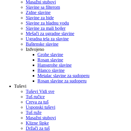
Masažni stubovi
Slavine sa filterom
Zidne slavine
Slavine za bide
Slavine za hladnu vodu
Slavine za mali bojler
Mešači za ugradne slavine
Ugradna tela za slavine
Baštenske slavine
Izdvojeno
Grohe slavine
Rosan slavine
Hansgrohe slavine
Blanco slavine
Metalac slavine za sudoperu
Rosan slavine za sudoperu
Tuševi
Tuševi Vidi sve
Tuš ručice
Creva za tuš
Usponski tuševi
Tuš ruže
Masažni stubovi
Klizne šipke
Držači za tuš