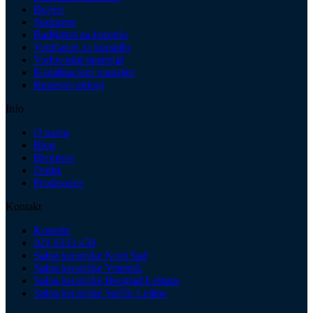
Bojleri
Sudopere
Radijatori za kupatilo
Ventilatori za kupatilo
Vodovodni materijal
Kanalizacioni materijal
Rezervni delovi
Info
O nama
Blog
Brendovi
Outlet
Prodavnice
Kontakt
Kontakt
021 6333 450
Salon keramike Novi Sad
Salon keramike Veternik
Salon keramike Beograd Leštane
Salon keramike Surčin Ledine