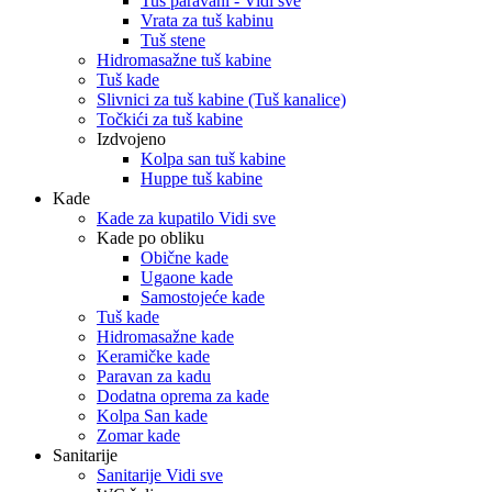
Tuš paravani - Vidi sve
Vrata za tuš kabinu
Tuš stene
Hidromasažne tuš kabine
Tuš kade
Slivnici za tuš kabine (Tuš kanalice)
Točkići za tuš kabine
Izdvojeno
Kolpa san tuš kabine
Huppe tuš kabine
Kade
Kade za kupatilo Vidi sve
Kade po obliku
Obične kade
Ugaone kade
Samostojeće kade
Tuš kade
Hidromasažne kade
Keramičke kade
Paravan za kadu
Dodatna oprema za kade
Kolpa San kade
Zomar kade
Sanitarije
Sanitarije Vidi sve