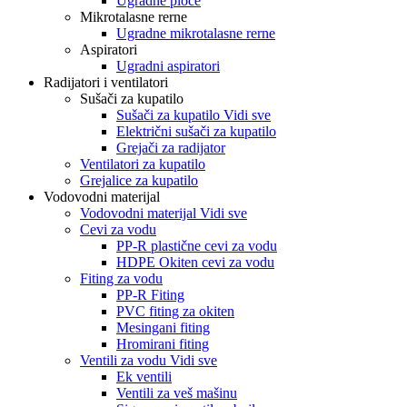
Ugradne ploče
Mikrotalasne rerne
Ugradne mikrotalasne rerne
Aspiratori
Ugradni aspiratori
Radijatori i ventilatori
Sušači za kupatilo
Sušači za kupatilo Vidi sve
Električni sušači za kupatilo
Grejači za radijator
Ventilatori za kupatilo
Grejalice za kupatilo
Vodovodni materijal
Vodovodni materijal Vidi sve
Cevi za vodu
PP-R plastične cevi za vodu
HDPE Okiten cevi za vodu
Fiting za vodu
PP-R Fiting
PVC fiting za okiten
Mesingani fiting
Hromirani fiting
Ventili za vodu Vidi sve
Ek ventili
Ventili za veš mašinu