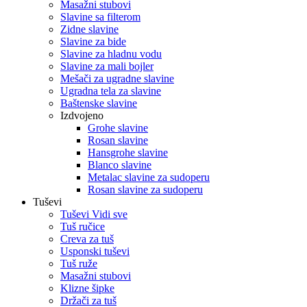
Masažni stubovi
Slavine sa filterom
Zidne slavine
Slavine za bide
Slavine za hladnu vodu
Slavine za mali bojler
Mešači za ugradne slavine
Ugradna tela za slavine
Baštenske slavine
Izdvojeno
Grohe slavine
Rosan slavine
Hansgrohe slavine
Blanco slavine
Metalac slavine za sudoperu
Rosan slavine za sudoperu
Tuševi
Tuševi Vidi sve
Tuš ručice
Creva za tuš
Usponski tuševi
Tuš ruže
Masažni stubovi
Klizne šipke
Držači za tuš