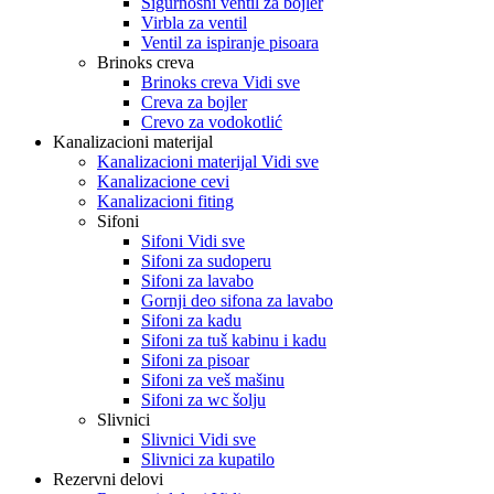
Sigurnosni ventil za bojler
Virbla za ventil
Ventil za ispiranje pisoara
Brinoks creva
Brinoks creva Vidi sve
Creva za bojler
Crevo za vodokotlić
Kanalizacioni materijal
Kanalizacioni materijal Vidi sve
Kanalizacione cevi
Kanalizacioni fiting
Sifoni
Sifoni Vidi sve
Sifoni za sudoperu
Sifoni za lavabo
Gornji deo sifona za lavabo
Sifoni za kadu
Sifoni za tuš kabinu i kadu
Sifoni za pisoar
Sifoni za veš mašinu
Sifoni za wc šolju
Slivnici
Slivnici Vidi sve
Slivnici za kupatilo
Rezervni delovi