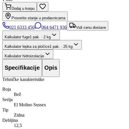
Dodaj u korpu
Proverite stanje u prodavnicama
021 6333 450
064 6471 936
Vidi cenu dostave
Kalkulator fuge
1 pak. · 2 kg
Kalkulator lepka za pločice
1 pak. · 25 kg
Kalkulator hidroizolacije
Specifikacije
Opis
Tehničke karakteristike
Boja
Bež
Serija
El Molino Sussex
Tip
Zidna
Debljina
12,5