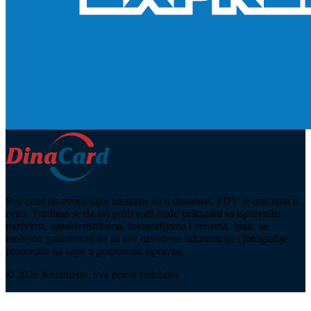
Sve cene na ovom sajtu iskazane su u dinarima. PDV je uračunat u
cenu. Trudimo se da svi proizvodi budu prikazani sa ispravnim
nazivima, karakteristikama, fotografijama i cenama. Ipak, ne
možemo garantovati da su sve navedene informacije i fotografije
proizvoda na sajtu u potpunosti ispravne.
© 2026 Kerametal. Sva prava zadržana.