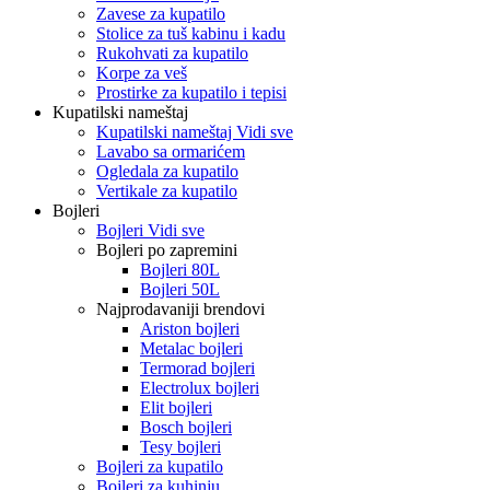
Zavese za kupatilo
Stolice za tuš kabinu i kadu
Rukohvati za kupatilo
Korpe za veš
Prostirke za kupatilo i tepisi
Kupatilski nameštaj
Kupatilski nameštaj Vidi sve
Lavabo sa ormarićem
Ogledala za kupatilo
Vertikale za kupatilo
Bojleri
Bojleri Vidi sve
Bojleri po zapremini
Bojleri 80L
Bojleri 50L
Najprodavaniji brendovi
Ariston bojleri
Metalac bojleri
Termorad bojleri
Electrolux bojleri
Elit bojleri
Bosch bojleri
Tesy bojleri
Bojleri za kupatilo
Bojleri za kuhinju