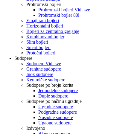
Prohromski bojleri
Prohromski bojleri Vidi sve
Prohromski bojler 80l
Emajlirani bojleri
Horizontalni bojleri
Bojleri za centralno grejanje
Kombinovani bojler
Slim bojleri
Smart bojleri
Protočni bojleri
Sudopere
Sudopere Vidi sve
Granitne sudopere
Inox sudopere
Keramičke sudopere
Sudopere po broju korita
Jednodelne sudopere
Duple sudopere
Sudopere po načinu ugradnje
Ugradne sudopere
Podgradne sudopere
Nasadne sudopere
Ugaone sudopere
Izdvojeno
Blanco sudopere