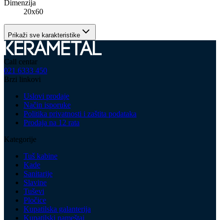
Dimenzija
20x60
Prikaži sve karakteristike
Call centar
021 6333 450
Brzi linkovi
Uslovi prodaje
Način isporuke
Politika privatnosti i zaštita podataka
Prodaja na 12 rata
Kategorije
Tuš kabine
Kade
Sanitarije
Slavine
Tuševi
Pločice
Kupatilska galanterija
Kupatilski nameštaj