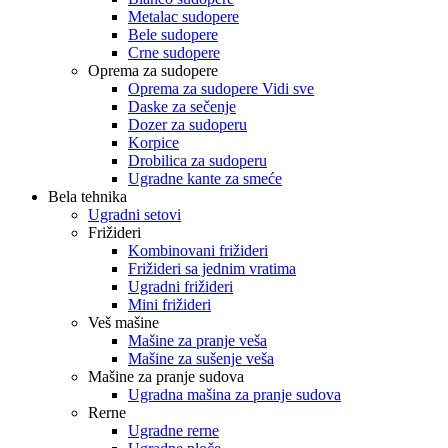
Metalac sudopere
Bele sudopere
Crne sudopere
Oprema za sudopere
Oprema za sudopere Vidi sve
Daske za sečenje
Dozer za sudoperu
Korpice
Drobilica za sudoperu
Ugradne kante za smeće
Bela tehnika
Ugradni setovi
Frižideri
Kombinovani frižideri
Frižideri sa jednim vratima
Ugradni frižideri
Mini frižideri
Veš mašine
Mašine za pranje veša
Mašine za sušenje veša
Mašine za pranje sudova
Ugradna mašina za pranje sudova
Rerne
Ugradne rerne