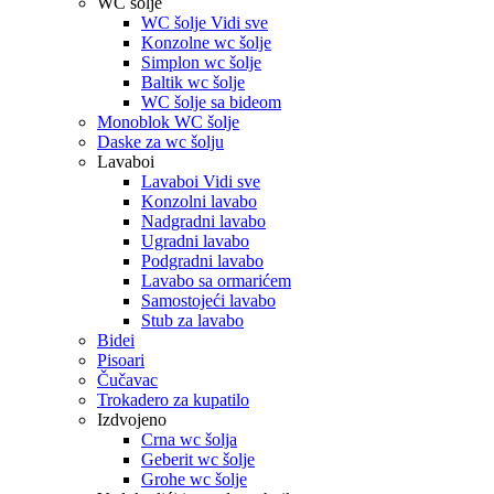
WC šolje
WC šolje Vidi sve
Konzolne wc šolje
Simplon wc šolje
Baltik wc šolje
WC šolje sa bideom
Monoblok WC šolje
Daske za wc šolju
Lavaboi
Lavaboi Vidi sve
Konzolni lavabo
Nadgradni lavabo
Ugradni lavabo
Podgradni lavabo
Lavabo sa ormarićem
Samostojeći lavabo
Stub za lavabo
Bidei
Pisoari
Čučavac
Trokadero za kupatilo
Izdvojeno
Crna wc šolja
Geberit wc šolje
Grohe wc šolje