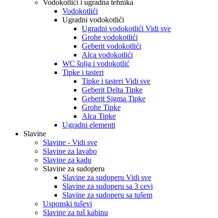
Vodokotlići i ugradna tehnika
Vodokotlići
Ugradni vodokotlići
Ugradni vodokotlići Vidi sve
Grohe vodokotlići
Geberit vodokotlići
Alca vodokotlići
WC šolja i vodokotlić
Tipke i tasteri
Tipke i tasteri Vidi sve
Geberit Delta Tipke
Geberit Sigma Tipke
Grohe Tipke
Alca Tipke
Ugradni elementi
Slavine
Slavine - Vidi sve
Slavine za lavabo
Slavine za kadu
Slavine za sudoperu
Slavine za sudoperu Vidi sve
Slavine za sudoperu sa 3 cevi
Slavine za sudoperu sa tušem
Usponski tuševi
Slavine za tuš kabinu