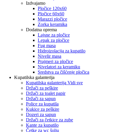
Izdvajamo
Pločice 120x60
Pločice 60x60
Marazzi pločice
Zorka keramika
Dodatna oprema
Lajsne za pločice
Lepak za pločice
Fug masa
Hidroizolacija za kupatilo
Nivelir masa
Prajmeri za pločice
Nivelatori za keramiku
Sredstva za čišćenje pločica
Kupatilska galanterija
Kupatilska galanterija Vidi sve
Držači za peškire
Držači za toalet papir
Držači za sapun
Police za kupatila
Kukice za peškire
Dozeri za sapun
Držači za četkice za zube
Kante za kupatilo
Četke za wc šolju