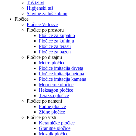
Tuš izlivi
Higijenski tuš
Slavine za tuš kabinu
Pločice
Pločice Vidi sve
Pločice po prostoru
Pločice za kupatilo
Pločice za kuhinju
Pločice za terasu
Pločice za bazen
Pločice po dizajnu
Metro pločice
Pločice imitacija drveta
Pločice imitacija betona
Pločice imitacija kamena
Mermerne pločice
Heksagon pločice
Terazzo pločice
Pločice po nameni
Podne pločice
Zidne pločice
Pločice po vrsti
Keramičke pločice
Granitne pločice
Mozaik pločice