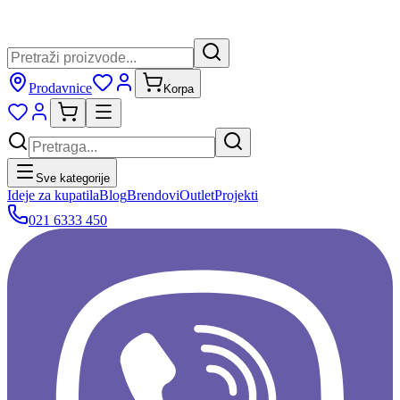
Prodavnice
Korpa
Sve kategorije
Ideje za kupatila
Blog
Brendovi
Outlet
Projekti
021 6333 450