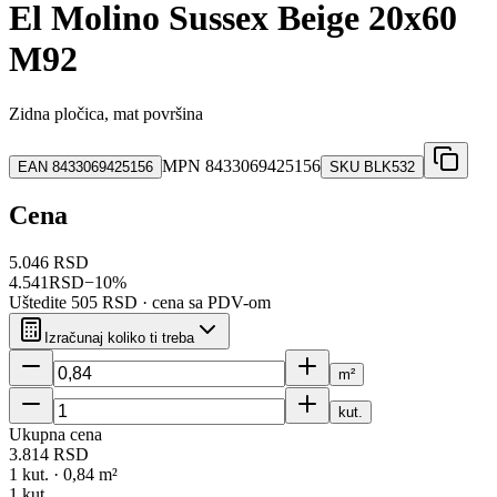
El Molino Sussex Beige 20x60
M92
Zidna pločica, mat površina
MPN
8433069425156
EAN
8433069425156
SKU
BLK532
Cena
5.046 RSD
4.541
RSD
−
10
%
Uštedite
505 RSD
· cena sa PDV-om
Izračunaj koliko ti treba
m²
kut.
Ukupna cena
3.814
RSD
1
kut. ·
0,84
m²
1
kut.