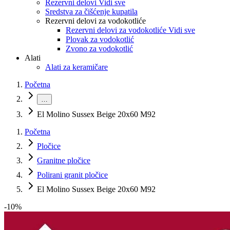
Rezervni delovi Vidi sve
Sredstva za čišćenje kupatila
Rezervni delovi za vodokotliće
Rezervni delovi za vodokotliće Vidi sve
Plovak za vodokotlić
Zvono za vodokotlić
Alati
Alati za keramičare
Početna
…
El Molino Sussex Beige 20x60 M92
Početna
Pločice
Granitne pločice
Polirani granit pločice
El Molino Sussex Beige 20x60 M92
-
10
%