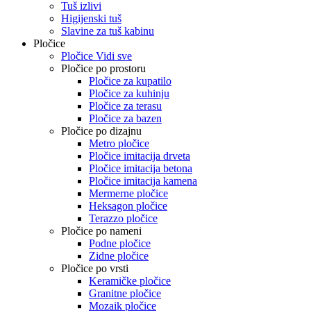
Tuš izlivi
Higijenski tuš
Slavine za tuš kabinu
Pločice
Pločice Vidi sve
Pločice po prostoru
Pločice za kupatilo
Pločice za kuhinju
Pločice za terasu
Pločice za bazen
Pločice po dizajnu
Metro pločice
Pločice imitacija drveta
Pločice imitacija betona
Pločice imitacija kamena
Mermerne pločice
Heksagon pločice
Terazzo pločice
Pločice po nameni
Podne pločice
Zidne pločice
Pločice po vrsti
Keramičke pločice
Granitne pločice
Mozaik pločice