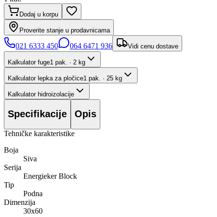
Dodaj u korpu
Proverite stanje u prodavnicama
021 6333 450
064 6471 936
Vidi cenu dostave
Kalkulator fuge
1 pak. · 2 kg
Kalkulator lepka za pločice
1 pak. · 25 kg
Kalkulator hidroizolacije
Specifikacije
Opis
Tehničke karakteristike
Boja
Siva
Serija
Energieker Block
Tip
Podna
Dimenzija
30x60