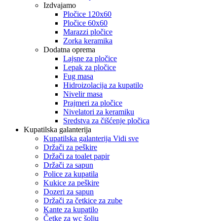
Izdvajamo
Pločice 120x60
Pločice 60x60
Marazzi pločice
Zorka keramika
Dodatna oprema
Lajsne za pločice
Lepak za pločice
Fug masa
Hidroizolacija za kupatilo
Nivelir masa
Prajmeri za pločice
Nivelatori za keramiku
Sredstva za čišćenje pločica
Kupatilska galanterija
Kupatilska galanterija Vidi sve
Držači za peškire
Držači za toalet papir
Držači za sapun
Police za kupatila
Kukice za peškire
Dozeri za sapun
Držači za četkice za zube
Kante za kupatilo
Četke za wc šolju