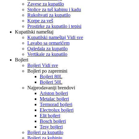
Zavese za kupatilo
Stolice za tuš kabinu i kadu
Rukohvati za kupatilo
Korpe za veš
Prostirke za kupatilo i tepisi
Kupatilski nameštaj
Kupatilski nameštaj Vidi sve
Lavabo sa ormarićem
Ogledala za kupatilo
Vertikale za kupatilo
Bojleri
Bojleri Vidi sve
Bojleri po zapremini
Bojleri 80L
Bojleri 50L
Najprodavaniji brendovi
Ariston bojleri
Metalac bojleri
Termorad bojleri
Electrolux bojleri
Elit bojleri
Bosch bojleri
Tesy bojleri
Bojleri za kupatilo
Bojleri za kuhinju