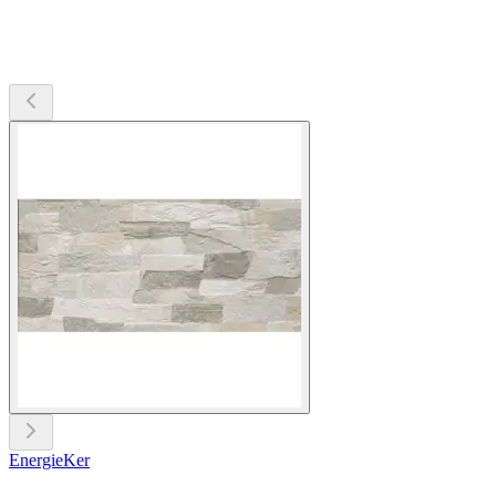
EnergieKer