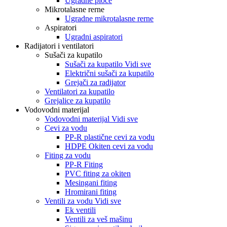
Ugradne ploče
Mikrotalasne rerne
Ugradne mikrotalasne rerne
Aspiratori
Ugradni aspiratori
Radijatori i ventilatori
Sušači za kupatilo
Sušači za kupatilo Vidi sve
Električni sušači za kupatilo
Grejači za radijator
Ventilatori za kupatilo
Grejalice za kupatilo
Vodovodni materijal
Vodovodni materijal Vidi sve
Cevi za vodu
PP-R plastične cevi za vodu
HDPE Okiten cevi za vodu
Fiting za vodu
PP-R Fiting
PVC fiting za okiten
Mesingani fiting
Hromirani fiting
Ventili za vodu Vidi sve
Ek ventili
Ventili za veš mašinu