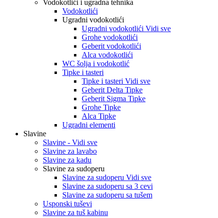
Vodokotlići i ugradna tehnika
Vodokotlići
Ugradni vodokotlići
Ugradni vodokotlići Vidi sve
Grohe vodokotlići
Geberit vodokotlići
Alca vodokotlići
WC šolja i vodokotlić
Tipke i tasteri
Tipke i tasteri Vidi sve
Geberit Delta Tipke
Geberit Sigma Tipke
Grohe Tipke
Alca Tipke
Ugradni elementi
Slavine
Slavine - Vidi sve
Slavine za lavabo
Slavine za kadu
Slavine za sudoperu
Slavine za sudoperu Vidi sve
Slavine za sudoperu sa 3 cevi
Slavine za sudoperu sa tušem
Usponski tuševi
Slavine za tuš kabinu