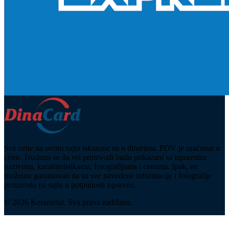
Sve cene na ovom sajtu iskazane su u dinarima. PDV je uračunat u
cenu. Trudimo se da svi proizvodi budu prikazani sa ispravnim
nazivima, karakteristikama, fotografijama i cenama. Ipak, ne
možemo garantovati da su sve navedene informacije i fotografije
proizvoda na sajtu u potpunosti ispravne.
© 2026 Kerametal. Sva prava zadržana.