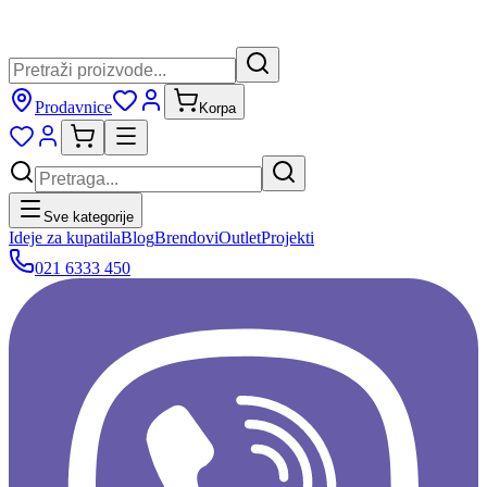
Prodavnice
Korpa
Sve kategorije
Ideje za kupatila
Blog
Brendovi
Outlet
Projekti
021 6333 450