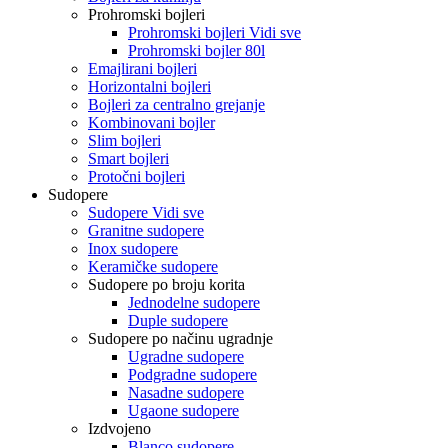
Prohromski bojleri
Prohromski bojleri Vidi sve
Prohromski bojler 80l
Emajlirani bojleri
Horizontalni bojleri
Bojleri za centralno grejanje
Kombinovani bojler
Slim bojleri
Smart bojleri
Protočni bojleri
Sudopere
Sudopere Vidi sve
Granitne sudopere
Inox sudopere
Keramičke sudopere
Sudopere po broju korita
Jednodelne sudopere
Duple sudopere
Sudopere po načinu ugradnje
Ugradne sudopere
Podgradne sudopere
Nasadne sudopere
Ugaone sudopere
Izdvojeno
Blanco sudopere