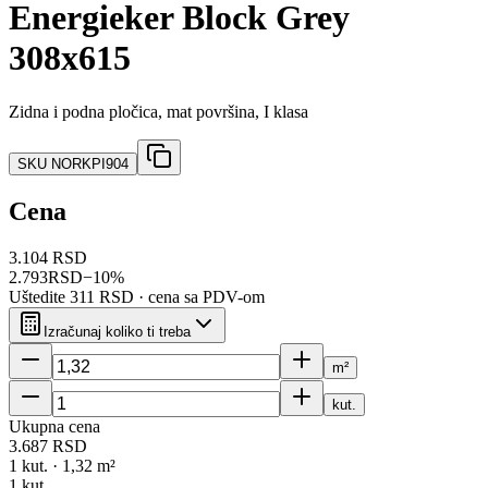
Energieker Block Grey
308x615
Zidna i podna pločica, mat površina, I klasa
SKU
NORKPI904
Cena
3.104 RSD
2.793
RSD
−
10
%
Uštedite
311 RSD
· cena sa PDV-om
Izračunaj koliko ti treba
m²
kut.
Ukupna cena
3.687
RSD
1
kut. ·
1,32
m²
1
kut.