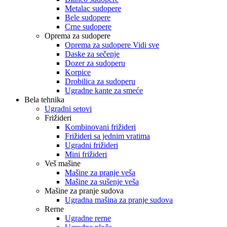
Metalac sudopere
Bele sudopere
Crne sudopere
Oprema za sudopere
Oprema za sudopere Vidi sve
Daske za sečenje
Dozer za sudoperu
Korpice
Drobilica za sudoperu
Ugradne kante za smeće
Bela tehnika
Ugradni setovi
Frižideri
Kombinovani frižideri
Frižideri sa jednim vratima
Ugradni frižideri
Mini frižideri
Veš mašine
Mašine za pranje veša
Mašine za sušenje veša
Mašine za pranje sudova
Ugradna mašina za pranje sudova
Rerne
Ugradne rerne