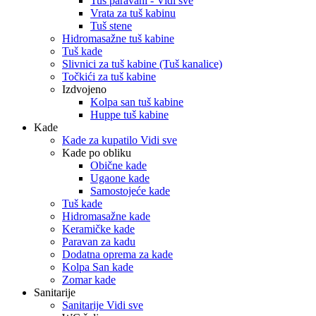
Tuš paravani - Vidi sve
Vrata za tuš kabinu
Tuš stene
Hidromasažne tuš kabine
Tuš kade
Slivnici za tuš kabine (Tuš kanalice)
Točkići za tuš kabine
Izdvojeno
Kolpa san tuš kabine
Huppe tuš kabine
Kade
Kade za kupatilo Vidi sve
Kade po obliku
Obične kade
Ugaone kade
Samostojeće kade
Tuš kade
Hidromasažne kade
Keramičke kade
Paravan za kadu
Dodatna oprema za kade
Kolpa San kade
Zomar kade
Sanitarije
Sanitarije Vidi sve