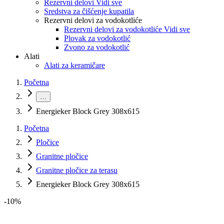
Rezervni delovi Vidi sve
Sredstva za čišćenje kupatila
Rezervni delovi za vodokotliće
Rezervni delovi za vodokotliće Vidi sve
Plovak za vodokotlić
Zvono za vodokotlić
Alati
Alati za keramičare
Početna
…
Energieker Block Grey 308x615
Početna
Pločice
Granitne pločice
Granitne pločice za terasu
Energieker Block Grey 308x615
-
10
%