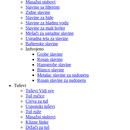
Masažni stubovi
Slavine sa filterom
Zidne slavine
Slavine za bide
Slavine za hladnu vodu
Slavine za mali bojler
Mešači za ugradne slavine
Ugradna tela za slavine
Baštenske slavine
Izdvojeno
Grohe slavine
Rosan slavine
Hansgrohe slavine
Blanco slavine
Metalac slavine za sudoperu
Rosan slavine za sudoperu
Tuševi
Tuševi Vidi sve
Tuš ručice
Creva za tuš
Usponski tuševi
Tuš ruže
Masažni stubovi
Klizne šipke
Držači za tuš