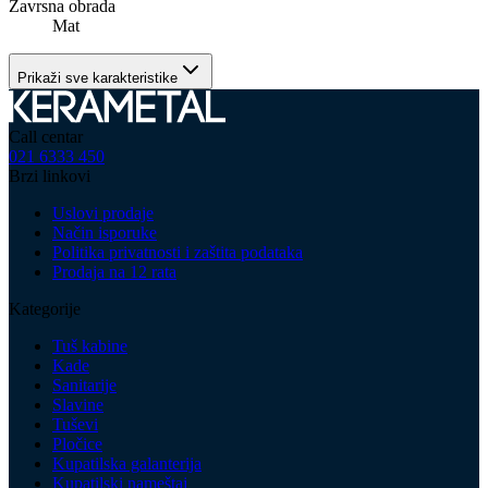
Zavrsna obrada
Mat
Prikaži sve karakteristike
Call centar
021 6333 450
Brzi linkovi
Uslovi prodaje
Način isporuke
Politika privatnosti i zaštita podataka
Prodaja na 12 rata
Kategorije
Tuš kabine
Kade
Sanitarije
Slavine
Tuševi
Pločice
Kupatilska galanterija
Kupatilski nameštaj