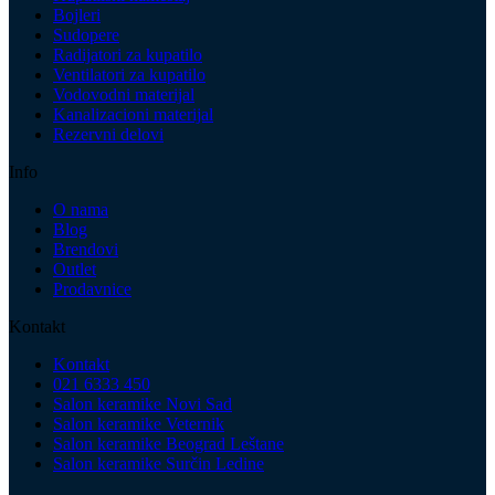
Bojleri
Sudopere
Radijatori za kupatilo
Ventilatori za kupatilo
Vodovodni materijal
Kanalizacioni materijal
Rezervni delovi
Info
O nama
Blog
Brendovi
Outlet
Prodavnice
Kontakt
Kontakt
021 6333 450
Salon keramike Novi Sad
Salon keramike Veternik
Salon keramike Beograd Leštane
Salon keramike Surčin Ledine