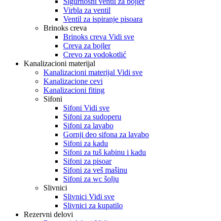
Sigurnosni ventil za bojler
Virbla za ventil
Ventil za ispiranje pisoara
Brinoks creva
Brinoks creva Vidi sve
Creva za bojler
Crevo za vodokotlić
Kanalizacioni materijal
Kanalizacioni materijal Vidi sve
Kanalizacione cevi
Kanalizacioni fiting
Sifoni
Sifoni Vidi sve
Sifoni za sudoperu
Sifoni za lavabo
Gornji deo sifona za lavabo
Sifoni za kadu
Sifoni za tuš kabinu i kadu
Sifoni za pisoar
Sifoni za veš mašinu
Sifoni za wc šolju
Slivnici
Slivnici Vidi sve
Slivnici za kupatilo
Rezervni delovi