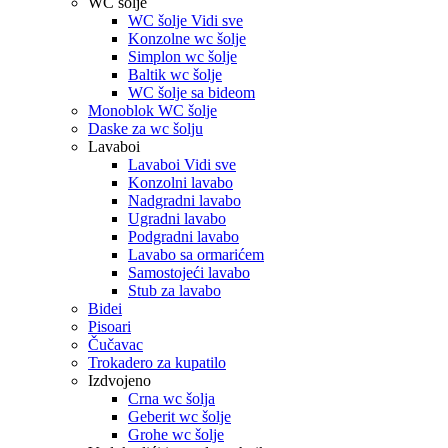
WC šolje
WC šolje Vidi sve
Konzolne wc šolje
Simplon wc šolje
Baltik wc šolje
WC šolje sa bideom
Monoblok WC šolje
Daske za wc šolju
Lavaboi
Lavaboi Vidi sve
Konzolni lavabo
Nadgradni lavabo
Ugradni lavabo
Podgradni lavabo
Lavabo sa ormarićem
Samostojeći lavabo
Stub za lavabo
Bidei
Pisoari
Čučavac
Trokadero za kupatilo
Izdvojeno
Crna wc šolja
Geberit wc šolje
Grohe wc šolje