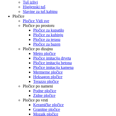
Tuš izlivi
Higijenski tuš
Slavine za tuš kabinu
Pločice
Pločice Vidi sve
Pločice po prostoru
Pločice za kupatilo
Pločice za kuhinju
Pločice za terasu
Pločice za bazen
Pločice po dizajnu
Metro pločice
Pločice imitacija drveta
Pločice imitacija betona
Pločice imitacija kamena
Mermerne pločice
Heksagon pločice
Terazzo pločice
Pločice po nameni
Podne pločice
Zidne pločice
Pločice po vrsti
Keramičke pločice
Granitne pločice
Mozaik pločice