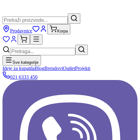
Prodavnice
Korpa
Sve kategorije
Ideje za kupatila
Blog
Brendovi
Outlet
Projekti
021 6333 450