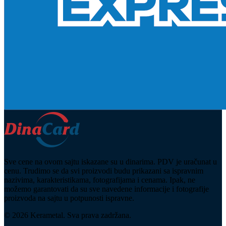
Sve cene na ovom sajtu iskazane su u dinarima. PDV je uračunat u
cenu. Trudimo se da svi proizvodi budu prikazani sa ispravnim
nazivima, karakteristikama, fotografijama i cenama. Ipak, ne
možemo garantovati da su sve navedene informacije i fotografije
proizvoda na sajtu u potpunosti ispravne.
© 2026 Kerametal. Sva prava zadržana.