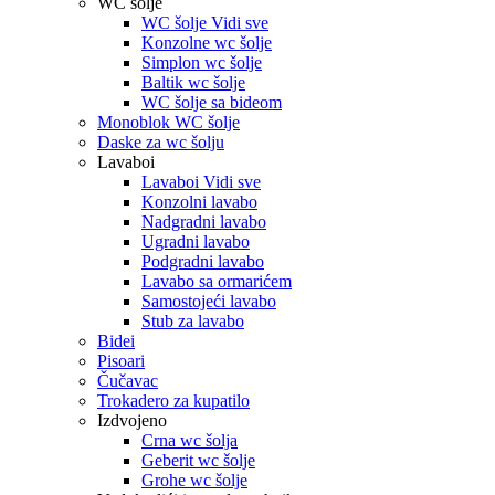
WC šolje
WC šolje Vidi sve
Konzolne wc šolje
Simplon wc šolje
Baltik wc šolje
WC šolje sa bideom
Monoblok WC šolje
Daske za wc šolju
Lavaboi
Lavaboi Vidi sve
Konzolni lavabo
Nadgradni lavabo
Ugradni lavabo
Podgradni lavabo
Lavabo sa ormarićem
Samostojeći lavabo
Stub za lavabo
Bidei
Pisoari
Čučavac
Trokadero za kupatilo
Izdvojeno
Crna wc šolja
Geberit wc šolje
Grohe wc šolje