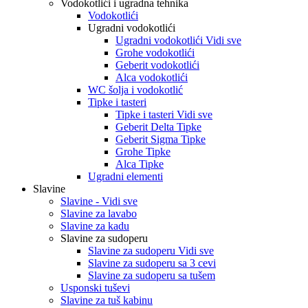
Vodokotlići i ugradna tehnika
Vodokotlići
Ugradni vodokotlići
Ugradni vodokotlići Vidi sve
Grohe vodokotlići
Geberit vodokotlići
Alca vodokotlići
WC šolja i vodokotlić
Tipke i tasteri
Tipke i tasteri Vidi sve
Geberit Delta Tipke
Geberit Sigma Tipke
Grohe Tipke
Alca Tipke
Ugradni elementi
Slavine
Slavine - Vidi sve
Slavine za lavabo
Slavine za kadu
Slavine za sudoperu
Slavine za sudoperu Vidi sve
Slavine za sudoperu sa 3 cevi
Slavine za sudoperu sa tušem
Usponski tuševi
Slavine za tuš kabinu