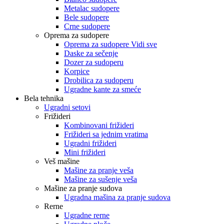
Metalac sudopere
Bele sudopere
Crne sudopere
Oprema za sudopere
Oprema za sudopere Vidi sve
Daske za sečenje
Dozer za sudoperu
Korpice
Drobilica za sudoperu
Ugradne kante za smeće
Bela tehnika
Ugradni setovi
Frižideri
Kombinovani frižideri
Frižideri sa jednim vratima
Ugradni frižideri
Mini frižideri
Veš mašine
Mašine za pranje veša
Mašine za sušenje veša
Mašine za pranje sudova
Ugradna mašina za pranje sudova
Rerne
Ugradne rerne