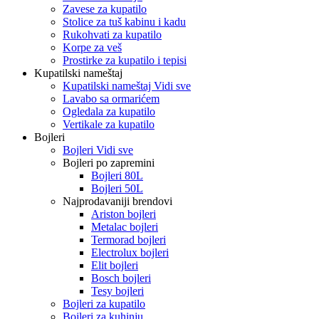
Zavese za kupatilo
Stolice za tuš kabinu i kadu
Rukohvati za kupatilo
Korpe za veš
Prostirke za kupatilo i tepisi
Kupatilski nameštaj
Kupatilski nameštaj Vidi sve
Lavabo sa ormarićem
Ogledala za kupatilo
Vertikale za kupatilo
Bojleri
Bojleri Vidi sve
Bojleri po zapremini
Bojleri 80L
Bojleri 50L
Najprodavaniji brendovi
Ariston bojleri
Metalac bojleri
Termorad bojleri
Electrolux bojleri
Elit bojleri
Bosch bojleri
Tesy bojleri
Bojleri za kupatilo
Bojleri za kuhinju