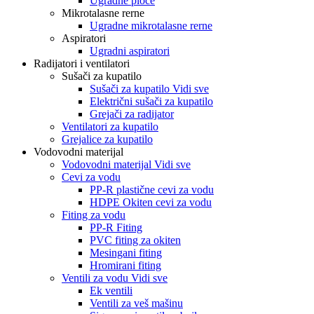
Ugradne ploče
Mikrotalasne rerne
Ugradne mikrotalasne rerne
Aspiratori
Ugradni aspiratori
Radijatori i ventilatori
Sušači za kupatilo
Sušači za kupatilo Vidi sve
Električni sušači za kupatilo
Grejači za radijator
Ventilatori za kupatilo
Grejalice za kupatilo
Vodovodni materijal
Vodovodni materijal Vidi sve
Cevi za vodu
PP-R plastične cevi za vodu
HDPE Okiten cevi za vodu
Fiting za vodu
PP-R Fiting
PVC fiting za okiten
Mesingani fiting
Hromirani fiting
Ventili za vodu Vidi sve
Ek ventili
Ventili za veš mašinu