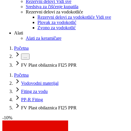
Rezervni delovi Vidi sve
Sredstva za čišćenje kupatila
Rezervni delovi za vodokotliće
Rezervni delovi za vodokotliće Vidi sve
Plovak za vodokotlić
Zvono za vodokotlić
Alati
Alati za keramičare
Početna
…
FV Plast obilaznica FI25 PPR
Početna
Vodovodni materijal
Fiting za vodu
PP-R Fiting
FV Plast obilaznica FI25 PPR
-
10
%