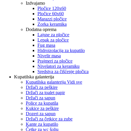
Izdvajamo
Pločice 120x60
Pločice 60x60
Marazzi pločice
Zorka keramika
Dodatna oprema
Lajsne za pločice
Lepak za pločice
Fug masa
Hidroizolacija za kupatilo
Nivelir masa
Prajmeri za pločice
Nivelatori za keramiku
Sredstva za čišćenje pločica
Kupatilska galanterija
Kupatilska galanterija Vidi sve
Držači za peškire
Držači za toalet papir
Držači za sapun
Police za kupatila
Kukice za peškire
Dozeri za sapun
Držači za četkice za zube
Kante za kupatilo
Četke za wc šolju