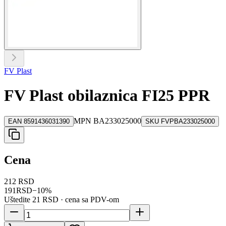
FV Plast
FV Plast obilaznica FI25 PPR
MPN
BA233025000
EAN
8591436031390
SKU
FVPBA233025000
Cena
212 RSD
191
RSD
−
10
%
Uštedite
21 RSD
· cena sa PDV-om