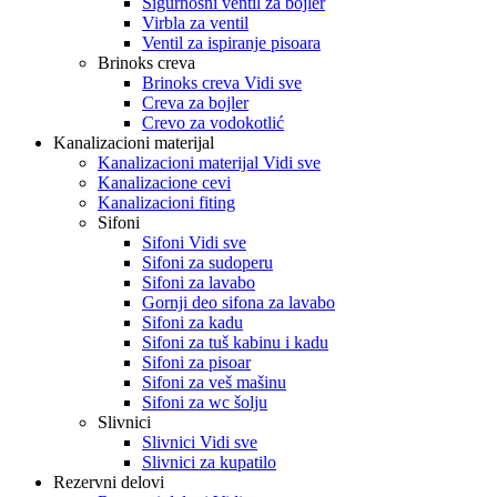
Sigurnosni ventil za bojler
Virbla za ventil
Ventil za ispiranje pisoara
Brinoks creva
Brinoks creva Vidi sve
Creva za bojler
Crevo za vodokotlić
Kanalizacioni materijal
Kanalizacioni materijal Vidi sve
Kanalizacione cevi
Kanalizacioni fiting
Sifoni
Sifoni Vidi sve
Sifoni za sudoperu
Sifoni za lavabo
Gornji deo sifona za lavabo
Sifoni za kadu
Sifoni za tuš kabinu i kadu
Sifoni za pisoar
Sifoni za veš mašinu
Sifoni za wc šolju
Slivnici
Slivnici Vidi sve
Slivnici za kupatilo
Rezervni delovi