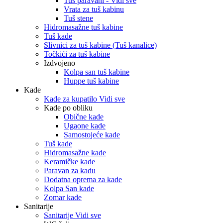
Tuš paravani - Vidi sve
Vrata za tuš kabinu
Tuš stene
Hidromasažne tuš kabine
Tuš kade
Slivnici za tuš kabine (Tuš kanalice)
Točkići za tuš kabine
Izdvojeno
Kolpa san tuš kabine
Huppe tuš kabine
Kade
Kade za kupatilo Vidi sve
Kade po obliku
Obične kade
Ugaone kade
Samostojeće kade
Tuš kade
Hidromasažne kade
Keramičke kade
Paravan za kadu
Dodatna oprema za kade
Kolpa San kade
Zomar kade
Sanitarije
Sanitarije Vidi sve