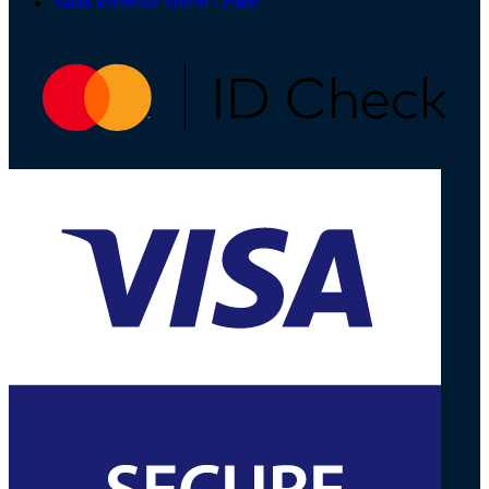
Salon keramike Surčin Ledine