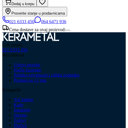
Dodaj u korpu
Proverite stanje u prodavnicama
021 6333 450
064 6471 936
Cena dostave za ovaj proizvod:
—
Call centar
021 6333 450
Brzi linkovi
Uslovi prodaje
Način isporuke
Politika privatnosti i zaštita podataka
Prodaja na 12 rata
Kategorije
Tuš kabine
Kade
Sanitarije
Slavine
Tuševi
Pločice