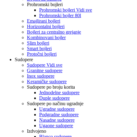
Prohromski bojleri
Prohromski bojleri Vidi sve
Prohromski bojler 80l
Emajlirani bojleri
Horizontalni bojleri
Bojleri za centralno grejanje
Kombinovani bojler
Slim bojleri
Smart bojleri
Protočni bojleri
Sudopere
Sudopere Vidi sve
Granitne sudopere
Inox sudopere
Keramičke sudopere
Sudopere po broju korita
Jednodelne sudopere
Duple sudopere
Sudopere po načinu ugradnje
Ugradne sudopere
Podgradne sudopere
Nasadne sudopere
Ugaone sudopere
Izdvojeno
Blanco sudopere