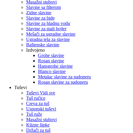
Masažni stubovi
Slavine sa filterom
Zidne slavine
Slavine za bide
Slavine za hladnu vodu
Slavine za mali bojler
Mešači za ugradne slavine
Ugradna tela za slavine
Baštenske slavine
Izdvojeno
Grohe slavine
Rosan slavine
Hansgrohe slavine
Blanco slavine
Metalac slavine za sudoperu
Rosan slavine za sudoperu
Tuševi
Tuševi Vidi sve
Tuš ručice
Creva za tuš
Usponski tuševi
Tuš ruže
Masažni stubovi
Klizne šipke
Držači za tuš