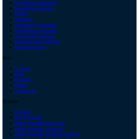
Kupatilska galanterija
Kupatilski nameštaj
Bojleri
Sudopere
Radijatori za kupatilo
Ventilatori za kupatilo
Vodovodni materijal
Kanalizacioni materijal
Rezervni delovi
Info
O nama
Blog
Brendovi
Outlet
Prodavnice
Kontakt
Kontakt
021 6333 450
Salon keramike Novi Sad
Salon keramike Veternik
Salon keramike Beograd Leštane