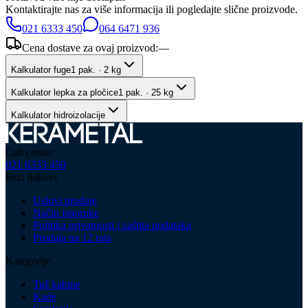
Kontaktirajte nas za više informacija ili pogledajte slične proizvode.
021 6333 450
064 6471 936
Cena dostave za ovaj proizvod:
—
Kalkulator fuge
1 pak. · 2 kg
Kalkulator lepka za pločice
1 pak. · 25 kg
Kalkulator hidroizolacije
Call centar
021 6333 450
Brzi linkovi
Uslovi prodaje
Način isporuke
Politika privatnosti i zaštita podataka
Prodaja na 12 rata
Kategorije
Tuš kabine
Kade