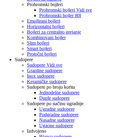
Prohromski bojleri
Prohromski bojleri Vidi sve
Prohromski bojler 80l
Emajlirani bojleri
Horizontalni bojleri
Bojleri za centralno grejanje
Kombinovani bojler
Slim bojleri
Smart bojleri
Protočni bojleri
Sudopere
Sudopere Vidi sve
Granitne sudopere
Inox sudopere
Keramičke sudopere
Sudopere po broju korita
Jednodelne sudopere
Duple sudopere
Sudopere po načinu ugradnje
Ugradne sudopere
Podgradne sudopere
Nasadne sudopere
Ugaone sudopere
Izdvojeno
Blanco sudopere