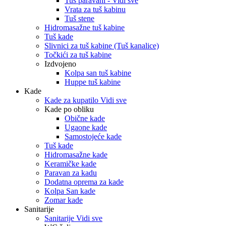
Tuš paravani - Vidi sve
Vrata za tuš kabinu
Tuš stene
Hidromasažne tuš kabine
Tuš kade
Slivnici za tuš kabine (Tuš kanalice)
Točkići za tuš kabine
Izdvojeno
Kolpa san tuš kabine
Huppe tuš kabine
Kade
Kade za kupatilo Vidi sve
Kade po obliku
Obične kade
Ugaone kade
Samostojeće kade
Tuš kade
Hidromasažne kade
Keramičke kade
Paravan za kadu
Dodatna oprema za kade
Kolpa San kade
Zomar kade
Sanitarije
Sanitarije Vidi sve