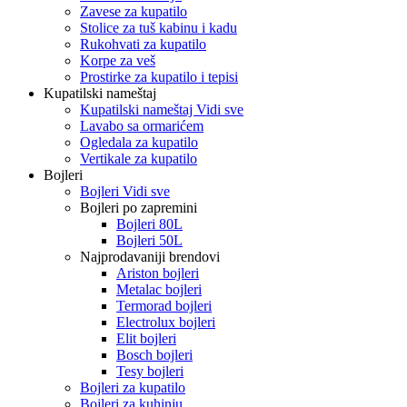
Zavese za kupatilo
Stolice za tuš kabinu i kadu
Rukohvati za kupatilo
Korpe za veš
Prostirke za kupatilo i tepisi
Kupatilski nameštaj
Kupatilski nameštaj Vidi sve
Lavabo sa ormarićem
Ogledala za kupatilo
Vertikale za kupatilo
Bojleri
Bojleri Vidi sve
Bojleri po zapremini
Bojleri 80L
Bojleri 50L
Najprodavaniji brendovi
Ariston bojleri
Metalac bojleri
Termorad bojleri
Electrolux bojleri
Elit bojleri
Bosch bojleri
Tesy bojleri
Bojleri za kupatilo
Bojleri za kuhinju