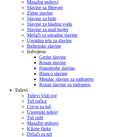
Masažni stubovi
Slavine sa filterom
Zidne slavine
Slavine za bide
Slavine za hladnu vodu
Slavine za mali bojler
Mešači za ugradne slavine
Ugradna tela za slavine
Baštenske slavine
Izdvojeno
Grohe slavine
Rosan slavine
Hansgrohe slavine
Blanco slavine
Metalac slavine za sudoperu
Rosan slavine za sudoperu
Tuševi
Tuševi Vidi sve
Tuš ručice
Creva za tuš
Usponski tuševi
Tuš ruže
Masažni stubovi
Klizne šipke
Držači za tuš