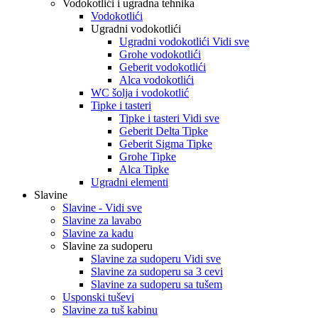
Vodokotlići i ugradna tehnika
Vodokotlići
Ugradni vodokotlići
Ugradni vodokotlići Vidi sve
Grohe vodokotlići
Geberit vodokotlići
Alca vodokotlići
WC šolja i vodokotlić
Tipke i tasteri
Tipke i tasteri Vidi sve
Geberit Delta Tipke
Geberit Sigma Tipke
Grohe Tipke
Alca Tipke
Ugradni elementi
Slavine
Slavine - Vidi sve
Slavine za lavabo
Slavine za kadu
Slavine za sudoperu
Slavine za sudoperu Vidi sve
Slavine za sudoperu sa 3 cevi
Slavine za sudoperu sa tušem
Usponski tuševi
Slavine za tuš kabinu