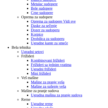
Metalac sudopere
Bele sudopere
Crne sudopere
Oprema za sudopere
Oprema za sudopere Vidi sve
Daske za sečenje
Dozer za sudoperu
Korpice
Drobilica za sudoperu
Ugradne kante za smeće
Bela tehnika
Ugradni setovi
Frižideri
Kombinovani frižideri
Frižideri sa jednim vratima
Ugradni frižideri
Mini frižideri
Veš mašine
Mašine za pranje veša
Mašine za sušenje veša
Mašine za pranje sudova
Ugradna mašina za pranje sudova
Rerne
Ugradne rerne