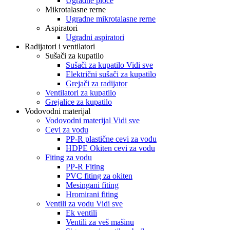
Ugradne ploče
Mikrotalasne rerne
Ugradne mikrotalasne rerne
Aspiratori
Ugradni aspiratori
Radijatori i ventilatori
Sušači za kupatilo
Sušači za kupatilo Vidi sve
Električni sušači za kupatilo
Grejači za radijator
Ventilatori za kupatilo
Grejalice za kupatilo
Vodovodni materijal
Vodovodni materijal Vidi sve
Cevi za vodu
PP-R plastične cevi za vodu
HDPE Okiten cevi za vodu
Fiting za vodu
PP-R Fiting
PVC fiting za okiten
Mesingani fiting
Hromirani fiting
Ventili za vodu Vidi sve
Ek ventili
Ventili za veš mašinu