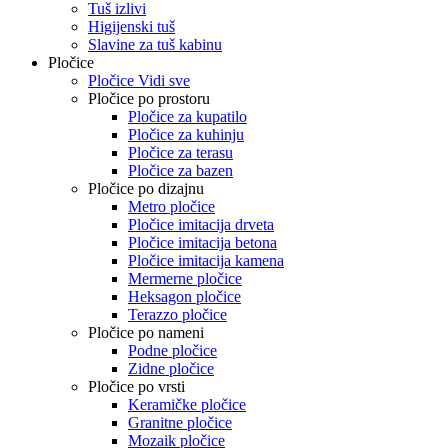
Tuš izlivi
Higijenski tuš
Slavine za tuš kabinu
Pločice
Pločice Vidi sve
Pločice po prostoru
Pločice za kupatilo
Pločice za kuhinju
Pločice za terasu
Pločice za bazen
Pločice po dizajnu
Metro pločice
Pločice imitacija drveta
Pločice imitacija betona
Pločice imitacija kamena
Mermerne pločice
Heksagon pločice
Terazzo pločice
Pločice po nameni
Podne pločice
Zidne pločice
Pločice po vrsti
Keramičke pločice
Granitne pločice
Mozaik pločice