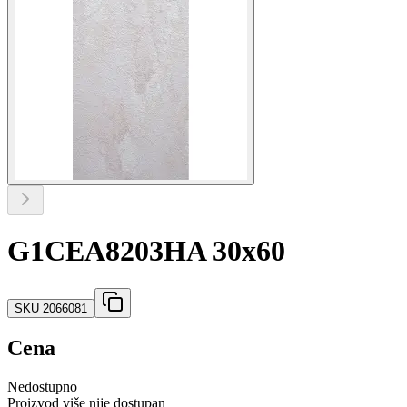
G1CEA8203HA 30x60
SKU
2066081
Cena
Nedostupno
Proizvod više nije dostupan