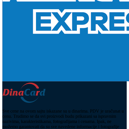
Sve cene na ovom sajtu iskazane su u dinarima. PDV je uračunat u
cenu. Trudimo se da svi proizvodi budu prikazani sa ispravnim
nazivima, karakteristikama, fotografijama i cenama. Ipak, ne
možemo garantovati da su sve navedene informacije i fotografije