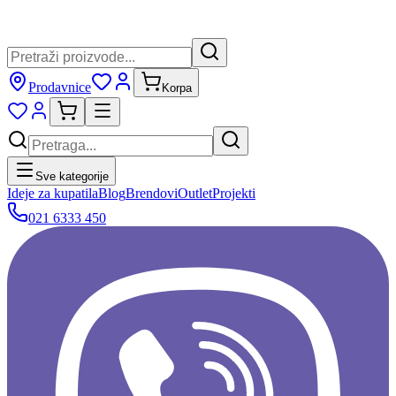
Prodavnice
Korpa
Sve kategorije
Ideje za kupatila
Blog
Brendovi
Outlet
Projekti
021 6333 450