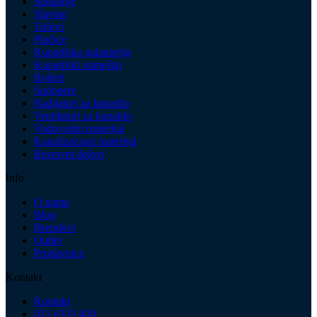
Sanitarije
Slavine
Tuševi
Pločice
Kupatilska galanterija
Kupatilski nameštaj
Bojleri
Sudopere
Radijatori za kupatilo
Ventilatori za kupatilo
Vodovodni materijal
Kanalizacioni materijal
Rezervni delovi
Info
O nama
Blog
Brendovi
Outlet
Prodavnice
Kontakt
Kontakt
021 6333 450