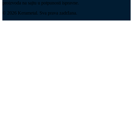
proizvoda na sajtu u potpunosti ispravne.
© 2026 Kerametal. Sva prava zadržana.