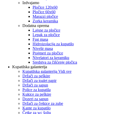
Izdvajamo
Pločice 120x60
Pločice 60x60
Marazzi pločice
Zorka keramika
Dodatna oprema
Lajsne za pločice
Lepak za pločice
Fug masa
Hidroizolacija za kupatilo
Nivelir masa
Prajmeri za pločice
Nivelatori za keramiku
Sredstva za čišćenje pločica
Kupatilska galanterija
Kupatilska galanterija Vidi sve
Držači za peškire
Držači za toalet papir
Držači za sapun
Police za kupatila
Kukice za peškire
Dozeri za sapun
Držači za četkice za zube
Kante za kupatilo
Četke za wc šolju