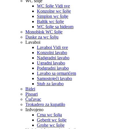
WC šolje
WC šolje Vidi sve
Konzolne wc šolje
Simplon wc šolje
Baltik wc šolje
WC šolje sa bideom
Monoblok WC šolje
Daske za wc šolju
Lavaboi
Lavaboi Vidi sve
Konzolni lavabo
Nadgradni lavabo
Ugradni lavabo
Podgradni lavabo
Lavabo sa ormarićem
Samostojeći lavabo
Stub za lavabo
Bidei
Pisoari
Čučavac
Trokadero za kupatilo
Izdvojeno
Crna wc šolja
Geberit wc šolje
Grohe wc šolje