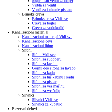
Sigurnosni ventil za bojler
Virbla za ventil
Ventil za ispiranje pisoara
Brinoks creva
Brinoks creva Vidi sve
Creva za bojler
Crevo za vodokotlić
Kanalizacioni materijal
Kanalizacioni materijal Vidi sve
Kanalizacione cevi
Kanalizacioni fiting
Sifoni
Sifoni Vidi sve
Sifoni za sudoperu
Sifoni za lavabo
Gornji deo sifona za lavabo
Sifoni za kadu
Sifoni za tuš kabinu i kadu
Sifoni za pisoar
Sifoni za veš mašinu
Sifoni za wc šolju
Slivnici
Slivnici Vidi sve
Slivnici za kupatilo
Rezervni delovi