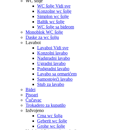
WC šolje
WC šolje Vidi sve
Konzolne wc šolje
Simplon wc šolje
Baltik wc šolje
WC šolje sa bideom
Monoblok WC šolje
Daske za wc šolju
Lavaboi
Lavaboi Vidi sve
Konzolni lavabo
Nadgradni lavabo
Ugradni lavabo
Podgradni lavabo
Lavabo sa ormarićem
Samostojeći lavabo
Stub za lavabo
Bidei
Pisoari
Čučavac
Trokadero za kupatilo
Izdvojeno
Crna wc šolja
Geberit wc šolje
Grohe wc šolje