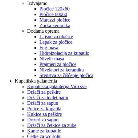
Izdvajamo
Pločice 120x60
Pločice 60x60
Marazzi pločice
Zorka keramika
Dodatna oprema
Lajsne za pločice
Lepak za pločice
Fug masa
Hidroizolacija za kupatilo
Nivelir masa
Prajmeri za pločice
Nivelatori za keramiku
Sredstva za čišćenje pločica
Kupatilska galanterija
Kupatilska galanterija Vidi sve
Držači za peškire
Držači za toalet papir
Držači za sapun
Police za kupatila
Kukice za peškire
Dozeri za sapun
Držači za četkice za zube
Kante za kupatilo
Četke za wc šolju