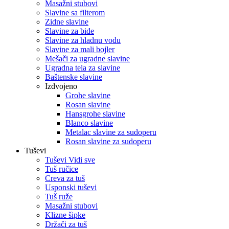
Masažni stubovi
Slavine sa filterom
Zidne slavine
Slavine za bide
Slavine za hladnu vodu
Slavine za mali bojler
Mešači za ugradne slavine
Ugradna tela za slavine
Baštenske slavine
Izdvojeno
Grohe slavine
Rosan slavine
Hansgrohe slavine
Blanco slavine
Metalac slavine za sudoperu
Rosan slavine za sudoperu
Tuševi
Tuševi Vidi sve
Tuš ručice
Creva za tuš
Usponski tuševi
Tuš ruže
Masažni stubovi
Klizne šipke
Držači za tuš