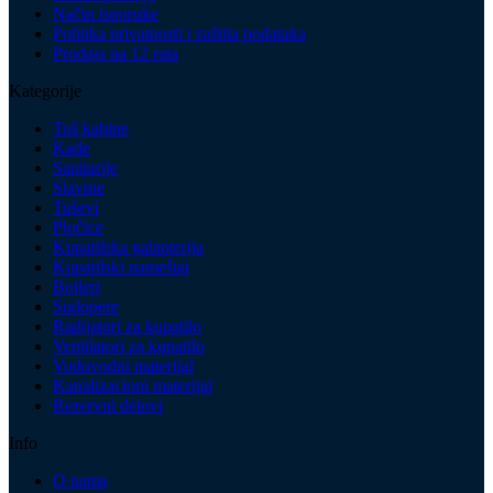
Način isporuke
Politika privatnosti i zaštita podataka
Prodaja na 12 rata
Kategorije
Tuš kabine
Kade
Sanitarije
Slavine
Tuševi
Pločice
Kupatilska galanterija
Kupatilski nameštaj
Bojleri
Sudopere
Radijatori za kupatilo
Ventilatori za kupatilo
Vodovodni materijal
Kanalizacioni materijal
Rezervni delovi
Info
O nama