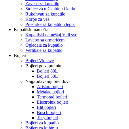
Zavese za kupatilo
Stolice za tuš kabinu i kadu
Rukohvati za kupatilo
Korpe za veš
Prostirke za kupatilo i tepisi
Kupatilski nameštaj
Kupatilski nameštaj Vidi sve
Lavabo sa ormarićem
Ogledala za kupatilo
Vertikale za kupatilo
Bojleri
Bojleri Vidi sve
Bojleri po zapremini
Bojleri 80L
Bojleri 50L
Najprodavaniji brendovi
Ariston bojleri
Metalac bojleri
Termorad bojleri
Electrolux bojleri
Elit bojleri
Bosch bojleri
Tesy bojleri
Bojleri za kupatilo
Bojleri za kuhinju