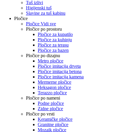
Tuš izlivi
Higijenski tuš
Slavine za tuš kabinu
Pločice
Pločice Vidi sve
Pločice po prostoru
Pločice za kupatilo
Pločice za kuhinju
Pločice za terasu
Pločice za bazen
Pločice po dizajnu
Metro pločice
Pločice imitacija drveta
Pločice imitacija betona
Pločice imitacija kamena
Mermerne pločice
Heksagon pločice
Terazzo pločice
Pločice po nameni
Podne pločice
Zidne pločice
Pločice po vrsti
Keramičke pločice
Granitne pločice
Mozaik pločice