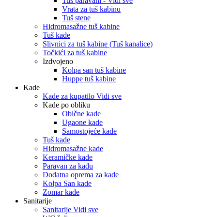
Tuš paravani - Vidi sve
Vrata za tuš kabinu
Tuš stene
Hidromasažne tuš kabine
Tuš kade
Slivnici za tuš kabine (Tuš kanalice)
Točkići za tuš kabine
Izdvojeno
Kolpa san tuš kabine
Huppe tuš kabine
Kade
Kade za kupatilo Vidi sve
Kade po obliku
Obične kade
Ugaone kade
Samostojeće kade
Tuš kade
Hidromasažne kade
Keramičke kade
Paravan za kadu
Dodatna oprema za kade
Kolpa San kade
Zomar kade
Sanitarije
Sanitarije Vidi sve