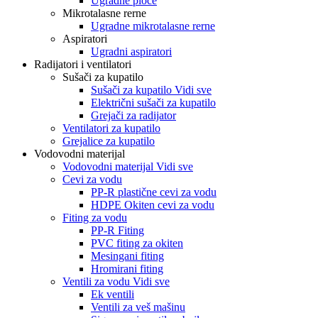
Ugradne ploče
Mikrotalasne rerne
Ugradne mikrotalasne rerne
Aspiratori
Ugradni aspiratori
Radijatori i ventilatori
Sušači za kupatilo
Sušači za kupatilo Vidi sve
Električni sušači za kupatilo
Grejači za radijator
Ventilatori za kupatilo
Grejalice za kupatilo
Vodovodni materijal
Vodovodni materijal Vidi sve
Cevi za vodu
PP-R plastične cevi za vodu
HDPE Okiten cevi za vodu
Fiting za vodu
PP-R Fiting
PVC fiting za okiten
Mesingani fiting
Hromirani fiting
Ventili za vodu Vidi sve
Ek ventili
Ventili za veš mašinu