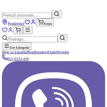
Prodavnice
Korpa
Sve kategorije
Ideje za kupatila
Blog
Brendovi
Outlet
Projekti
021 6333 450