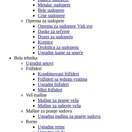
Metalac sudopere
Bele sudopere
Crne sudopere
Oprema za sudopere
Oprema za sudopere Vidi sve
Daske za sečenje
Dozer za sudoperu
Korpice
Drobilica za sudoperu
Ugradne kante za smeće
Bela tehnika
Ugradni setovi
Frižideri
Kombinovani frižideri
Frižideri sa jednim vratima
Ugradni frižideri
Mini frižideri
Veš mašine
Mašine za pranje veša
Mašine za sušenje veša
Mašine za pranje sudova
Ugradna mašina za pranje sudova
Rerne
Ugradne rerne