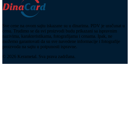
Sve cene na ovom sajtu iskazane su u dinarima. PDV je uračunat u
cenu. Trudimo se da svi proizvodi budu prikazani sa ispravnim
nazivima, karakteristikama, fotografijama i cenama. Ipak, ne
možemo garantovati da su sve navedene informacije i fotografije
proizvoda na sajtu u potpunosti ispravne.
© 2026 Kerametal. Sva prava zadržana.