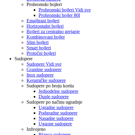
Prohromski bojleri
Prohromski bojleri Vidi sve
Prohromski bojler 80l
Emajlirani bojleri
Horizontalni bojleri
Bojleri za centralno grejanje
Kombinovani bojler
Slim bojleri
Smart bojleri
Protočni bojleri
Sudopere
Sudopere Vidi sve
Granitne sudopere
Inox sudopere
Keramičke sudopere
Sudopere po broju korita
Jednodelne sudopere
Duple sudopere
Sudopere po načinu ugradnje
Ugradne sudopere
Podgradne sudopere
Nasadne sudopere
Ugaone sudopere
Izdvojeno
Blanco sudopere