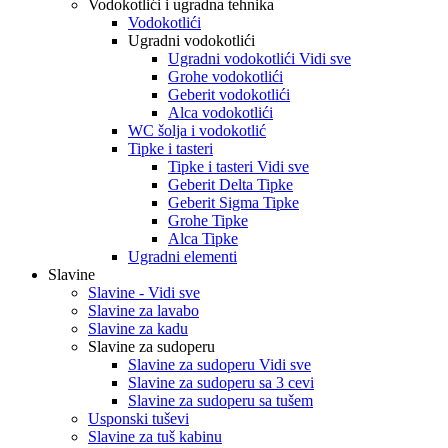
Vodokotlići i ugradna tehnika
Vodokotlići
Ugradni vodokotlići
Ugradni vodokotlići Vidi sve
Grohe vodokotlići
Geberit vodokotlići
Alca vodokotlići
WC šolja i vodokotlić
Tipke i tasteri
Tipke i tasteri Vidi sve
Geberit Delta Tipke
Geberit Sigma Tipke
Grohe Tipke
Alca Tipke
Ugradni elementi
Slavine
Slavine - Vidi sve
Slavine za lavabo
Slavine za kadu
Slavine za sudoperu
Slavine za sudoperu Vidi sve
Slavine za sudoperu sa 3 cevi
Slavine za sudoperu sa tušem
Usponski tuševi
Slavine za tuš kabinu