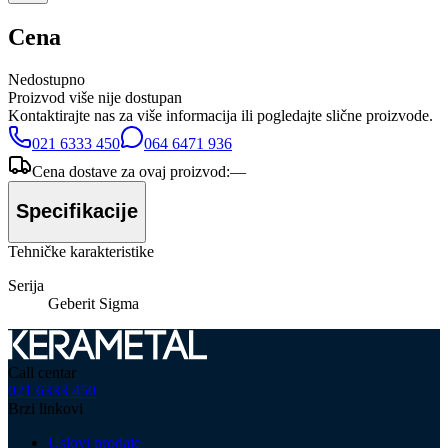
Cena
Nedostupno
Proizvod više nije dostupan
Kontaktirajte nas za više informacija ili pogledajte slične proizvode.
021 6333 450
064 6471 936
Cena dostave za ovaj proizvod:
—
Specifikacije
Tehničke karakteristike
Serija
Geberit Sigma
Call centar
021 6333 450
Brzi linkovi
Uslovi prodaje