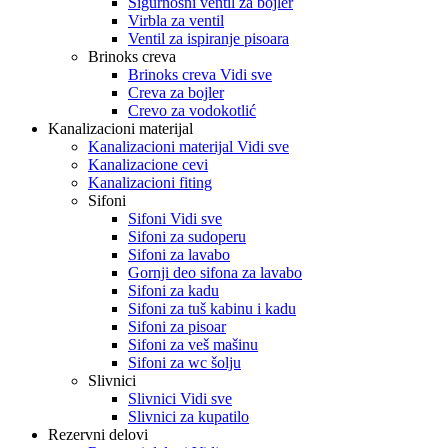
Sigurnosni ventil za bojler
Virbla za ventil
Ventil za ispiranje pisoara
Brinoks creva
Brinoks creva Vidi sve
Creva za bojler
Crevo za vodokotlić
Kanalizacioni materijal
Kanalizacioni materijal Vidi sve
Kanalizacione cevi
Kanalizacioni fiting
Sifoni
Sifoni Vidi sve
Sifoni za sudoperu
Sifoni za lavabo
Gornji deo sifona za lavabo
Sifoni za kadu
Sifoni za tuš kabinu i kadu
Sifoni za pisoar
Sifoni za veš mašinu
Sifoni za wc šolju
Slivnici
Slivnici Vidi sve
Slivnici za kupatilo
Rezervni delovi