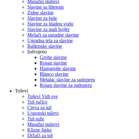
Masažni stubovi
Slavine sa filterom
Zidne slavine
Slavine za bide
Slavine za hladnu vodu
Slavine za mali bojler
Mešači za ugradne slavine
Ugradna tela za slavine
Baštenske slavine
Izdvojeno
Grohe slavine
Rosan slavine
Hansgrohe slavine
Blanco slavine
Metalac slavine za sudoperu
Rosan slavine za sudoperu
Tuševi
Tuševi Vidi sve
Tuš ručice
Creva za tuš
Usponski tuševi
Tuš ruže
Masažni stubovi
Klizne šipke
Držači za tuš