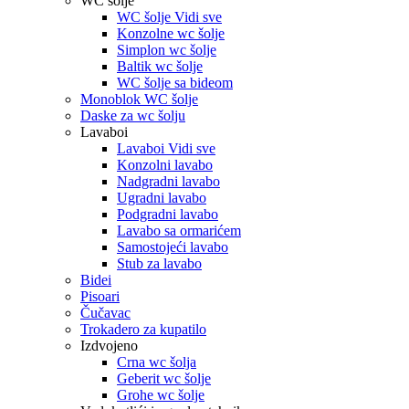
WC šolje
WC šolje Vidi sve
Konzolne wc šolje
Simplon wc šolje
Baltik wc šolje
WC šolje sa bideom
Monoblok WC šolje
Daske za wc šolju
Lavaboi
Lavaboi Vidi sve
Konzolni lavabo
Nadgradni lavabo
Ugradni lavabo
Podgradni lavabo
Lavabo sa ormarićem
Samostojeći lavabo
Stub za lavabo
Bidei
Pisoari
Čučavac
Trokadero za kupatilo
Izdvojeno
Crna wc šolja
Geberit wc šolje
Grohe wc šolje