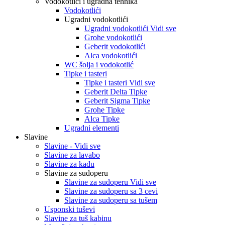
Vodokotlići i ugradna tehnika
Vodokotlići
Ugradni vodokotlići
Ugradni vodokotlići Vidi sve
Grohe vodokotlići
Geberit vodokotlići
Alca vodokotlići
WC šolja i vodokotlić
Tipke i tasteri
Tipke i tasteri Vidi sve
Geberit Delta Tipke
Geberit Sigma Tipke
Grohe Tipke
Alca Tipke
Ugradni elementi
Slavine
Slavine - Vidi sve
Slavine za lavabo
Slavine za kadu
Slavine za sudoperu
Slavine za sudoperu Vidi sve
Slavine za sudoperu sa 3 cevi
Slavine za sudoperu sa tušem
Usponski tuševi
Slavine za tuš kabinu