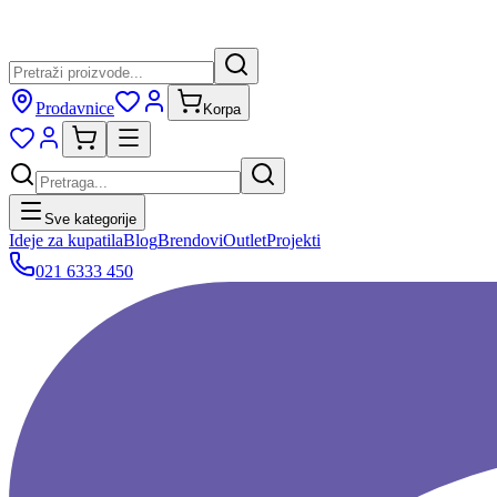
Prodavnice
Korpa
Sve kategorije
Ideje za kupatila
Blog
Brendovi
Outlet
Projekti
021 6333 450