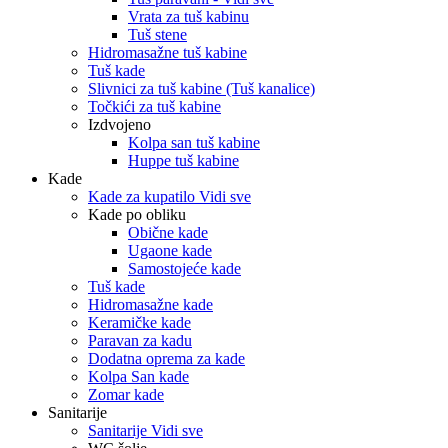
Vrata za tuš kabinu
Tuš stene
Hidromasažne tuš kabine
Tuš kade
Slivnici za tuš kabine (Tuš kanalice)
Točkići za tuš kabine
Izdvojeno
Kolpa san tuš kabine
Huppe tuš kabine
Kade
Kade za kupatilo Vidi sve
Kade po obliku
Obične kade
Ugaone kade
Samostojeće kade
Tuš kade
Hidromasažne kade
Keramičke kade
Paravan za kadu
Dodatna oprema za kade
Kolpa San kade
Zomar kade
Sanitarije
Sanitarije Vidi sve