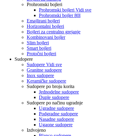
Prohromski bojleri
Prohromski bojleri Vidi sve
Prohromski bojler 80l
Emajlirani bojleri
Horizontalni bojleri
Bojleri za centralno grejanje
Kombinovani bojler
Slim bojleri
Smart bojleri
Protočni bojleri
Sudopere
Sudopere Vidi sve
Granitne sudopere
Inox sudopere
Keramičke sudopere
Sudopere po broju korita
Jednodelne sudopere
Duple sudopere
Sudopere po načinu ugradnje
Ugradne sudopere
Podgradne sudopere
Nasadne sudopere
Ugaone sudopere
Izdvojeno
Blanco sudopere