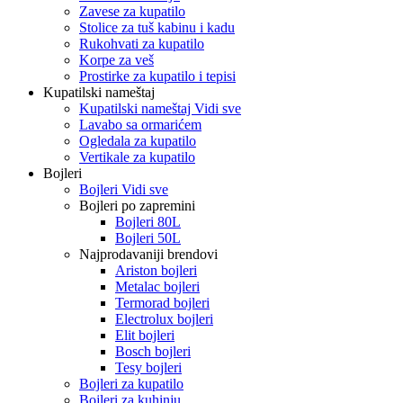
Zavese za kupatilo
Stolice za tuš kabinu i kadu
Rukohvati za kupatilo
Korpe za veš
Prostirke za kupatilo i tepisi
Kupatilski nameštaj
Kupatilski nameštaj Vidi sve
Lavabo sa ormarićem
Ogledala za kupatilo
Vertikale za kupatilo
Bojleri
Bojleri Vidi sve
Bojleri po zapremini
Bojleri 80L
Bojleri 50L
Najprodavaniji brendovi
Ariston bojleri
Metalac bojleri
Termorad bojleri
Electrolux bojleri
Elit bojleri
Bosch bojleri
Tesy bojleri
Bojleri za kupatilo
Bojleri za kuhinju