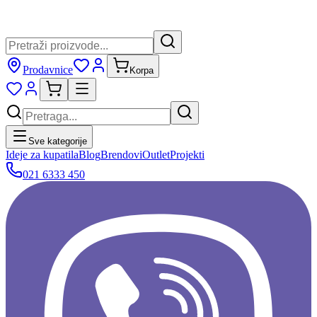
Prodavnice
Korpa
Sve kategorije
Ideje za kupatila
Blog
Brendovi
Outlet
Projekti
021 6333 450