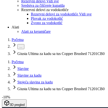
Rezervni delovi Vidi sve
Sredstva za čišćenje kupatila
Rezervni delovi za vodokotliće
Rezervni delovi za vodokotliće Vidi sve
Plovak za vodokotlić
Zvono za vodokotlić
Alati
Alati za keramičare
Početna
…
Giusta Ultima za kadu sa tus Copper Brushed 71201CB0
Početna
Slavine
Slavine za kadu
Stojeća slavina za kadu
Giusta Ultima za kadu sa tus Copper Brushed 71201CB0
-
10
%
3D pregled