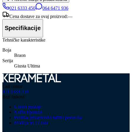
021 6333 450
064 6471 936
Cena dostave za ovaj proizvod:
—
Specifikacije
Tehničke karakteristike
Boja
Braon
Serija
Giusta Ultima
Call centar
021 6333 450
Brzi linkovi
Uslovi prodaje
Način isporuke
Politika privatnosti i zaštita podataka
Prodaja na 12 rata