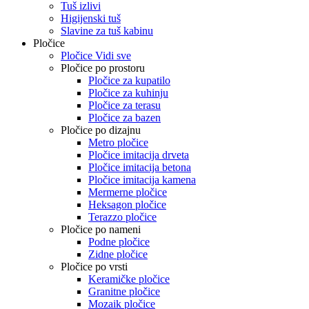
Tuš izlivi
Higijenski tuš
Slavine za tuš kabinu
Pločice
Pločice Vidi sve
Pločice po prostoru
Pločice za kupatilo
Pločice za kuhinju
Pločice za terasu
Pločice za bazen
Pločice po dizajnu
Metro pločice
Pločice imitacija drveta
Pločice imitacija betona
Pločice imitacija kamena
Mermerne pločice
Heksagon pločice
Terazzo pločice
Pločice po nameni
Podne pločice
Zidne pločice
Pločice po vrsti
Keramičke pločice
Granitne pločice
Mozaik pločice