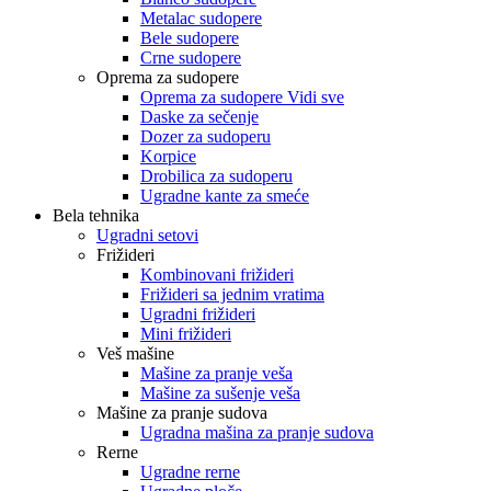
Metalac sudopere
Bele sudopere
Crne sudopere
Oprema za sudopere
Oprema za sudopere Vidi sve
Daske za sečenje
Dozer za sudoperu
Korpice
Drobilica za sudoperu
Ugradne kante za smeće
Bela tehnika
Ugradni setovi
Frižideri
Kombinovani frižideri
Frižideri sa jednim vratima
Ugradni frižideri
Mini frižideri
Veš mašine
Mašine za pranje veša
Mašine za sušenje veša
Mašine za pranje sudova
Ugradna mašina za pranje sudova
Rerne
Ugradne rerne