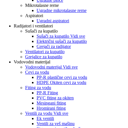
Ugradne ploče
Mikrotalasne rerne
Ugradne mikrotalasne rerne
Aspiratori
Ugradni aspiratori
Radijatori i ventilatori
Sušači za kupatilo
Sušači za kupatilo Vidi sve
Električni sušači za kupatilo
Grejači za radijator
Ventilatori za kupatilo
Grejalice za kupatilo
Vodovodni materijal
Vodovodni materijal Vidi sve
Cevi za vodu
PP-R plastične cevi za vodu
HDPE Okiten cevi za vodu
Fiting za vodu
PP-R Fiting
PVC fiting za okiten
Mesingani fiting
Hromirani fiting
Ventili za vodu Vidi sve
Ek ventili
Ventili za veš mašinu