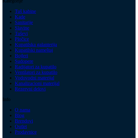
Kategorije
Tuš kabine
Kade
Sanitarije
Slavine
Tuševi
Pločice
Kupatilska galanterija
Kupatilski nameštaj
Bojleri
Sudopere
Radijatori za kupatilo
Ventilatori za kupatilo
Vodovodni materijal
Kanalizacioni materijal
Rezervni delovi
Info
O nama
Blog
Brendovi
Outlet
Prodavnice