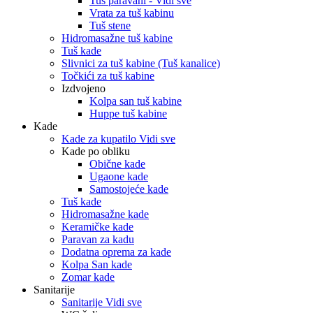
Tuš paravani - Vidi sve
Vrata za tuš kabinu
Tuš stene
Hidromasažne tuš kabine
Tuš kade
Slivnici za tuš kabine (Tuš kanalice)
Točkići za tuš kabine
Izdvojeno
Kolpa san tuš kabine
Huppe tuš kabine
Kade
Kade za kupatilo Vidi sve
Kade po obliku
Obične kade
Ugaone kade
Samostojeće kade
Tuš kade
Hidromasažne kade
Keramičke kade
Paravan za kadu
Dodatna oprema za kade
Kolpa San kade
Zomar kade
Sanitarije
Sanitarije Vidi sve