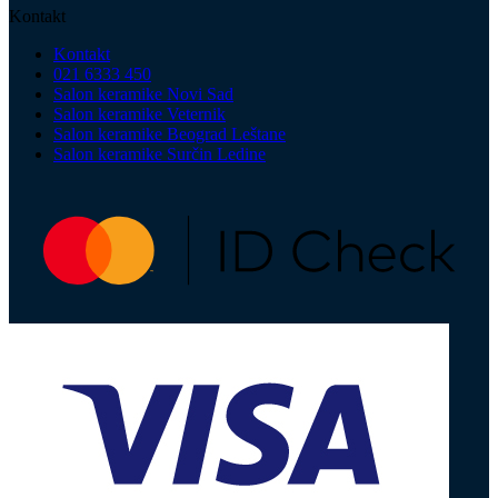
Kontakt
Kontakt
021 6333 450
Salon keramike Novi Sad
Salon keramike Veternik
Salon keramike Beograd Leštane
Salon keramike Surčin Ledine