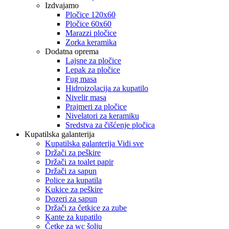
Izdvajamo
Pločice 120x60
Pločice 60x60
Marazzi pločice
Zorka keramika
Dodatna oprema
Lajsne za pločice
Lepak za pločice
Fug masa
Hidroizolacija za kupatilo
Nivelir masa
Prajmeri za pločice
Nivelatori za keramiku
Sredstva za čišćenje pločica
Kupatilska galanterija
Kupatilska galanterija Vidi sve
Držači za peškire
Držači za toalet papir
Držači za sapun
Police za kupatila
Kukice za peškire
Dozeri za sapun
Držači za četkice za zube
Kante za kupatilo
Četke za wc šolju