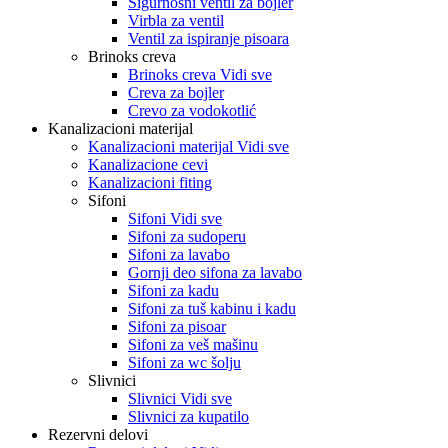
Sigurnosni ventil za bojler
Virbla za ventil
Ventil za ispiranje pisoara
Brinoks creva
Brinoks creva Vidi sve
Creva za bojler
Crevo za vodokotlić
Kanalizacioni materijal
Kanalizacioni materijal Vidi sve
Kanalizacione cevi
Kanalizacioni fiting
Sifoni
Sifoni Vidi sve
Sifoni za sudoperu
Sifoni za lavabo
Gornji deo sifona za lavabo
Sifoni za kadu
Sifoni za tuš kabinu i kadu
Sifoni za pisoar
Sifoni za veš mašinu
Sifoni za wc šolju
Slivnici
Slivnici Vidi sve
Slivnici za kupatilo
Rezervni delovi