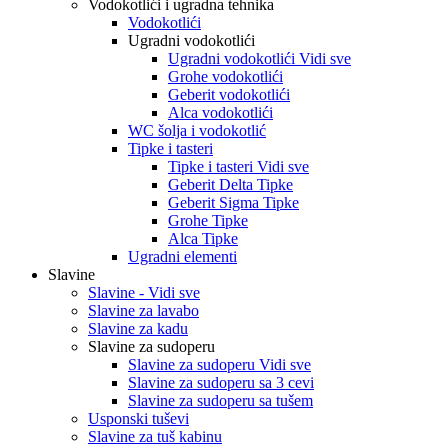
Vodokotlići i ugradna tehnika
Vodokotlići
Ugradni vodokotlići
Ugradni vodokotlići Vidi sve
Grohe vodokotlići
Geberit vodokotlići
Alca vodokotlići
WC šolja i vodokotlić
Tipke i tasteri
Tipke i tasteri Vidi sve
Geberit Delta Tipke
Geberit Sigma Tipke
Grohe Tipke
Alca Tipke
Ugradni elementi
Slavine
Slavine - Vidi sve
Slavine za lavabo
Slavine za kadu
Slavine za sudoperu
Slavine za sudoperu Vidi sve
Slavine za sudoperu sa 3 cevi
Slavine za sudoperu sa tušem
Usponski tuševi
Slavine za tuš kabinu