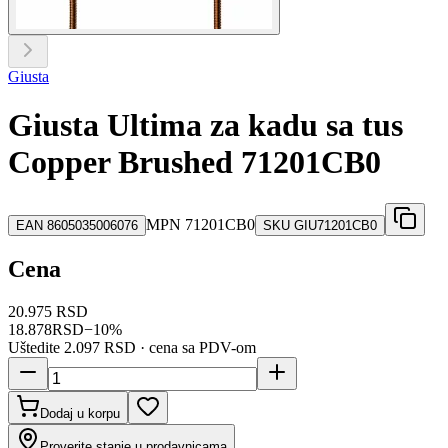
Giusta
Giusta Ultima za kadu sa tus
Copper Brushed 71201CB0
MPN
71201CB0
EAN
8605035006076
SKU
GIU71201CB0
Cena
20.975 RSD
18.878
RSD
−
10
%
Uštedite
2.097 RSD
· cena sa PDV-om
Dodaj u korpu
Proverite stanje u prodavnicama