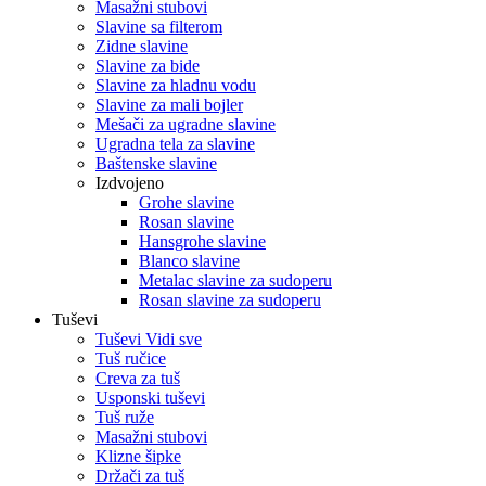
Masažni stubovi
Slavine sa filterom
Zidne slavine
Slavine za bide
Slavine za hladnu vodu
Slavine za mali bojler
Mešači za ugradne slavine
Ugradna tela za slavine
Baštenske slavine
Izdvojeno
Grohe slavine
Rosan slavine
Hansgrohe slavine
Blanco slavine
Metalac slavine za sudoperu
Rosan slavine za sudoperu
Tuševi
Tuševi Vidi sve
Tuš ručice
Creva za tuš
Usponski tuševi
Tuš ruže
Masažni stubovi
Klizne šipke
Držači za tuš