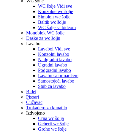
WC šolje
WC šolje Vidi sve
Konzolne wc šolje
Simplon wc šolje
Baltik wc šolje
WC šolje sa bideom
Monoblok WC šolje
Daske za wc šolju
Lavaboi
Lavaboi Vidi sve
Konzolni lavabo
Nadgradni lavabo
Ugradni lavabo
Podgradni lavabo
Lavabo sa ormarićem
Samostojeći lavabo
Stub za lavabo
Bidei
Pisoari
Čučavac
Trokadero za kupatilo
Izdvojeno
Crna wc šolja
Geberit wc šolje
Grohe wc šolje