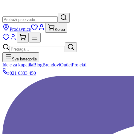
Prodavnice
Korpa
Sve kategorije
Ideje za kupatila
Blog
Brendovi
Outlet
Projekti
021 6333 450