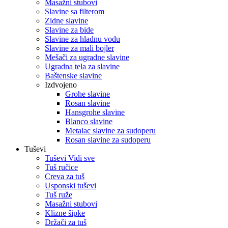
Masažni stubovi
Slavine sa filterom
Zidne slavine
Slavine za bide
Slavine za hladnu vodu
Slavine za mali bojler
Mešači za ugradne slavine
Ugradna tela za slavine
Baštenske slavine
Izdvojeno
Grohe slavine
Rosan slavine
Hansgrohe slavine
Blanco slavine
Metalac slavine za sudoperu
Rosan slavine za sudoperu
Tuševi
Tuševi Vidi sve
Tuš ručice
Creva za tuš
Usponski tuševi
Tuš ruže
Masažni stubovi
Klizne šipke
Držači za tuš