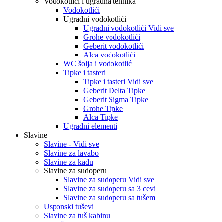
Vodokotlići i ugradna tehnika
Vodokotlići
Ugradni vodokotlići
Ugradni vodokotlići Vidi sve
Grohe vodokotlići
Geberit vodokotlići
Alca vodokotlići
WC šolja i vodokotlić
Tipke i tasteri
Tipke i tasteri Vidi sve
Geberit Delta Tipke
Geberit Sigma Tipke
Grohe Tipke
Alca Tipke
Ugradni elementi
Slavine
Slavine - Vidi sve
Slavine za lavabo
Slavine za kadu
Slavine za sudoperu
Slavine za sudoperu Vidi sve
Slavine za sudoperu sa 3 cevi
Slavine za sudoperu sa tušem
Usponski tuševi
Slavine za tuš kabinu