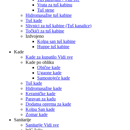
Vrata za tuš kabinu
Tuš stene
Hidromasažne tuš kabine
Tuš kade
Slivnici za tuš kabine (Tuš kanalice)
Točkići za tuš kabine
Izdvojeno
Kolpa san tuš kabine
Huppe tuš kabine
Kade
Kade za kupatilo Vidi sve
Kade po obliku
Obične kade
Ugaone kade
Samostojeće kade
Tuš kade
Hidromasažne kade
Keramičke kade
Paravan za kadu
Dodatna oprema za kade
Kolpa San kade
Zomar kade
Sanitarije
Sanitarije Vidi sve