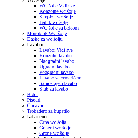
WC šolje
WC šolje Vidi sve
Konzolne wc šolje
Simplon wc šolje
Baltik wc šolje
WC šolje sa bideom
Monoblok WC šolje
Daske za wc šolju
Lavaboi
Lavaboi Vidi sve
Konzolni lavabo
Nadgradni lavabo
Ugradni lavabo
Podgradni lavabo
Lavabo sa ormarićem
Samostojeći lavabo
Stub za lavabo
Bidei
Pisoari
Čučavac
Trokadero za kupatilo
Izdvojeno
Crna wc šolja
Geberit wc šolje
Grohe wc šolje