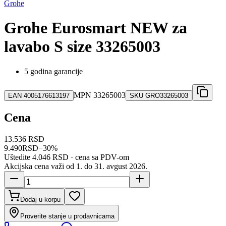
Grohe
Grohe Eurosmart NEW za
lavabo S size 33265003
5 godina garancije
MPN
33265003
EAN
4005176613197
SKU
GRO33265003
Cena
13.536 RSD
9.490
RSD
−
30
%
Uštedite
4.046 RSD
· cena sa PDV-om
Akcijska cena važi od 1. do
31
.
avgust
2026
.
Dodaj u korpu
Proverite stanje u prodavnicama