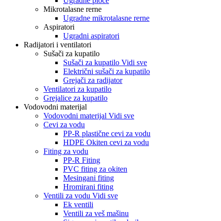
Ugradne ploče
Mikrotalasne rerne
Ugradne mikrotalasne rerne
Aspiratori
Ugradni aspiratori
Radijatori i ventilatori
Sušači za kupatilo
Sušači za kupatilo Vidi sve
Električni sušači za kupatilo
Grejači za radijator
Ventilatori za kupatilo
Grejalice za kupatilo
Vodovodni materijal
Vodovodni materijal Vidi sve
Cevi za vodu
PP-R plastične cevi za vodu
HDPE Okiten cevi za vodu
Fiting za vodu
PP-R Fiting
PVC fiting za okiten
Mesingani fiting
Hromirani fiting
Ventili za vodu Vidi sve
Ek ventili
Ventili za veš mašinu