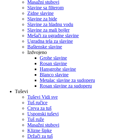
Masažni stubovi
Slavine sa filterom
Zidne slavine
Slavine za bide
Slavine za hladnu vodu
Slavine za mali bojler
Mešači za ugradne slavine
Ugradna tela za slavine
Baštenske slavine
Izdvojeno
Grohe slavine
Rosan slavine
Hansgrohe slavine
Blanco slavine
Metalac slavine za sudoperu
Rosan slavine za sudoperu
Tuševi
Tuševi Vidi sve
Tuš ručice
Creva za tuš
Usponski tuševi
Tuš ruže
Masažni stubovi
Klizne šipke
Držači za tuš