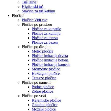
Tuš izlivi
Higijenski tuš
Slavine za tuš kabinu
Pločice
Pločice Vidi sve
Pločice po prostoru
Pločice za kupatilo
Pločice za kuhinju
Pločice za terasu
Pločice za bazen
Pločice po dizajnu
Metro pločice
Pločice imitacija drveta
Pločice imitacija betona
Pločice imitacija kamena
Mermerne pločice
Heksagon pločice
Terazzo pločice
Pločice po nameni
Podne pločice
Zidne pločice
Pločice po vrsti
Keramičke pločice
Granitne pločice
Mozaik pločice