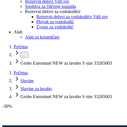
Rezervni delovi Vidi sve
Sredstva za čišćenje kupatila
Rezervni delovi za vodokotliće
Rezervni delovi za vodokotliće Vidi sve
Plovak za vodokotlić
Zvono za vodokotlić
Alati
Alati za keramičare
Početna
…
Grohe Eurosmart NEW za lavabo S size 33265003
Početna
Slavine
Slavine za lavabo
Grohe Eurosmart NEW za lavabo S size 33265003
-
30
%