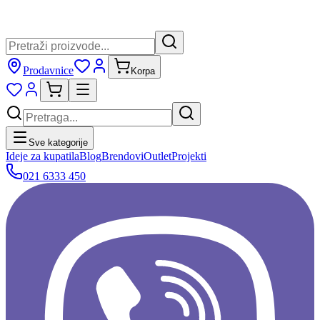
Prodavnice
Korpa
Sve kategorije
Ideje za kupatila
Blog
Brendovi
Outlet
Projekti
021 6333 450