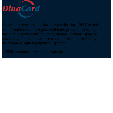
Sve cene na ovom sajtu iskazane su u dinarima. PDV je uračunat u
cenu. Trudimo se da svi proizvodi budu prikazani sa ispravnim
nazivima, karakteristikama, fotografijama i cenama. Ipak, ne
možemo garantovati da su sve navedene informacije i fotografije
proizvoda na sajtu u potpunosti ispravne.
© 2026 Kerametal. Sva prava zadržana.