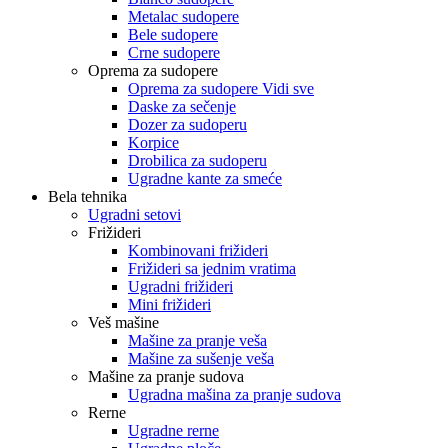
Metalac sudopere
Bele sudopere
Crne sudopere
Oprema za sudopere
Oprema za sudopere Vidi sve
Daske za sečenje
Dozer za sudoperu
Korpice
Drobilica za sudoperu
Ugradne kante za smeće
Bela tehnika
Ugradni setovi
Frižideri
Kombinovani frižideri
Frižideri sa jednim vratima
Ugradni frižideri
Mini frižideri
Veš mašine
Mašine za pranje veša
Mašine za sušenje veša
Mašine za pranje sudova
Ugradna mašina za pranje sudova
Rerne
Ugradne rerne