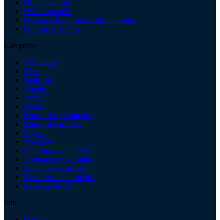
Uslovi prodaje
Način isporuke
Politika privatnosti i zaštita podataka
Prodaja na 12 rata
Kategorije
Tuš kabine
Kade
Sanitarije
Slavine
Tuševi
Pločice
Kupatilska galanterija
Kupatilski nameštaj
Bojleri
Sudopere
Radijatori za kupatilo
Ventilatori za kupatilo
Vodovodni materijal
Kanalizacioni materijal
Rezervni delovi
Info
O nama