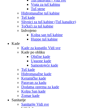
Tuš paravani - Vidi sve
Vrata za tuš kabinu
Tuš stene
Hidromasažne tuš kabine
Tuš kade
Slivnici za tuš kabine (Tuš kanalice)
Točkići za tuš kabine
Izdvojeno
Kolpa san tuš kabine
Huppe tuš kabine
Kade
Kade za kupatilo Vidi sve
Kade po obliku
Obične kade
Ugaone kade
Samostojeće kade
Tuš kade
Hidromasažne kade
Keramičke kade
Paravan za kadu
Dodatna oprema za kade
Kolpa San kade
Zomar kade
Sanitarije
Sanitarije Vidi sve