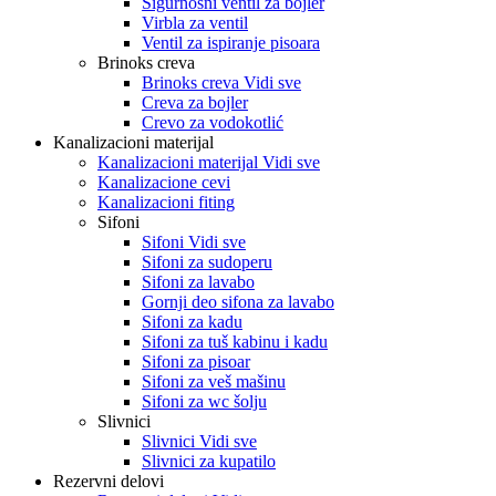
Sigurnosni ventil za bojler
Virbla za ventil
Ventil za ispiranje pisoara
Brinoks creva
Brinoks creva Vidi sve
Creva za bojler
Crevo za vodokotlić
Kanalizacioni materijal
Kanalizacioni materijal Vidi sve
Kanalizacione cevi
Kanalizacioni fiting
Sifoni
Sifoni Vidi sve
Sifoni za sudoperu
Sifoni za lavabo
Gornji deo sifona za lavabo
Sifoni za kadu
Sifoni za tuš kabinu i kadu
Sifoni za pisoar
Sifoni za veš mašinu
Sifoni za wc šolju
Slivnici
Slivnici Vidi sve
Slivnici za kupatilo
Rezervni delovi