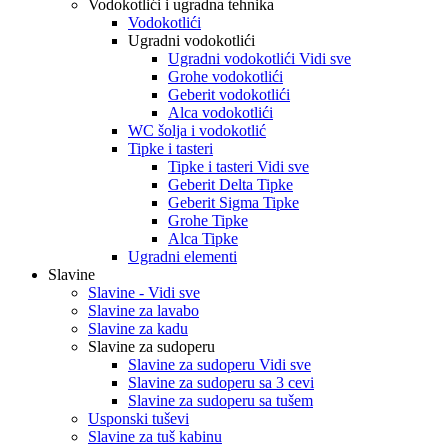
Vodokotlići i ugradna tehnika
Vodokotlići
Ugradni vodokotlići
Ugradni vodokotlići Vidi sve
Grohe vodokotlići
Geberit vodokotlići
Alca vodokotlići
WC šolja i vodokotlić
Tipke i tasteri
Tipke i tasteri Vidi sve
Geberit Delta Tipke
Geberit Sigma Tipke
Grohe Tipke
Alca Tipke
Ugradni elementi
Slavine
Slavine - Vidi sve
Slavine za lavabo
Slavine za kadu
Slavine za sudoperu
Slavine za sudoperu Vidi sve
Slavine za sudoperu sa 3 cevi
Slavine za sudoperu sa tušem
Usponski tuševi
Slavine za tuš kabinu