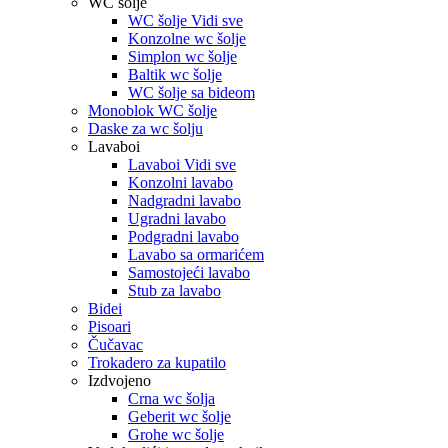
WC šolje
WC šolje Vidi sve
Konzolne wc šolje
Simplon wc šolje
Baltik wc šolje
WC šolje sa bideom
Monoblok WC šolje
Daske za wc šolju
Lavaboi
Lavaboi Vidi sve
Konzolni lavabo
Nadgradni lavabo
Ugradni lavabo
Podgradni lavabo
Lavabo sa ormarićem
Samostojeći lavabo
Stub za lavabo
Bidei
Pisoari
Čučavac
Trokadero za kupatilo
Izdvojeno
Crna wc šolja
Geberit wc šolje
Grohe wc šolje