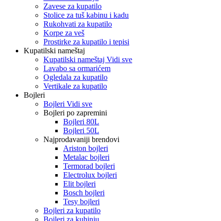
Zavese za kupatilo
Stolice za tuš kabinu i kadu
Rukohvati za kupatilo
Korpe za veš
Prostirke za kupatilo i tepisi
Kupatilski nameštaj
Kupatilski nameštaj Vidi sve
Lavabo sa ormarićem
Ogledala za kupatilo
Vertikale za kupatilo
Bojleri
Bojleri Vidi sve
Bojleri po zapremini
Bojleri 80L
Bojleri 50L
Najprodavaniji brendovi
Ariston bojleri
Metalac bojleri
Termorad bojleri
Electrolux bojleri
Elit bojleri
Bosch bojleri
Tesy bojleri
Bojleri za kupatilo
Bojleri za kuhinju