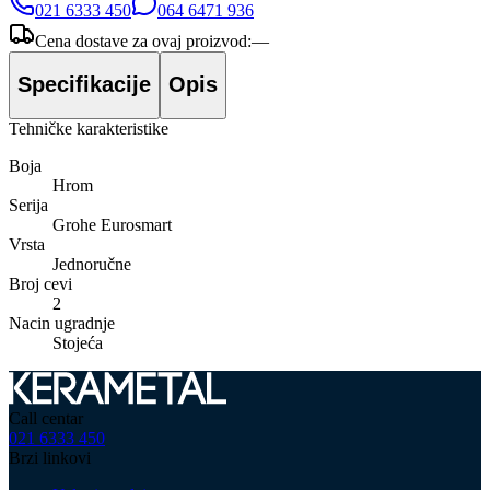
021 6333 450
064 6471 936
Cena dostave za ovaj proizvod:
—
Specifikacije
Opis
Tehničke karakteristike
Boja
Hrom
Serija
Grohe Eurosmart
Vrsta
Jednoručne
Broj cevi
2
Nacin ugradnje
Stojeća
Call centar
021 6333 450
Brzi linkovi