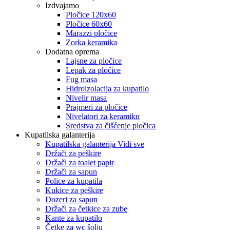
Izdvajamo
Pločice 120x60
Pločice 60x60
Marazzi pločice
Zorka keramika
Dodatna oprema
Lajsne za pločice
Lepak za pločice
Fug masa
Hidroizolacija za kupatilo
Nivelir masa
Prajmeri za pločice
Nivelatori za keramiku
Sredstva za čišćenje pločica
Kupatilska galanterija
Kupatilska galanterija Vidi sve
Držači za peškire
Držači za toalet papir
Držači za sapun
Police za kupatila
Kukice za peškire
Dozeri za sapun
Držači za četkice za zube
Kante za kupatilo
Četke za wc šolju