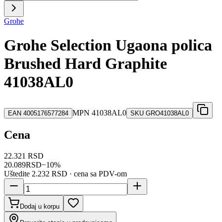
Grohe
Grohe Selection Ugaona polica
Brushed Hard Graphite
41038AL0
MPN
41038AL0
EAN
4005176577284
SKU
GRO41038AL0
Cena
22.321 RSD
20.089
RSD
−
10
%
Uštedite
2.232 RSD
· cena sa PDV-om
Dodaj u korpu