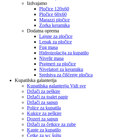
Izdvajamo
Pločice 120x60
Pločice 60x60
Marazzi pločice
Zorka keramika
Dodatna oprema
Lajsne za pločice
Lepak za pločice
Fug masa
Hidroizolacija za kupatilo
Nivelir masa
Prajmeri za pločice
Nivelatori za keramiku
Sredstva za čišćenje pločica
Kupatilska galanterija
Kupatilska galanterija Vidi sve
Držači za peškire
Držači za toalet papir
Držači za sapun
Police za kupatila
Kukice za peškire
Dozeri za sapun
Držači za četkice za zube
Kante za kupatilo
Četke za wc šolju