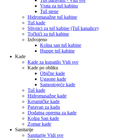
Tuš paravani - Vidi sve
Vrata za tuš kabinu
Tuš stene
Hidromasažne tuš kabine
Tuš kade
Slivnici za tuš kabine (Tuš kanalice)
Točkići za tuš kabine
Izdvojeno
Kolpa san tuš kabine
Huppe tuš kabine
Kade
Kade za kupatilo Vidi sve
Kade po obliku
Obične kade
Ugaone kade
Samostojeće kade
Tuš kade
Hidromasažne kade
Keramičke kade
Paravan za kadu
Dodatna oprema za kade
Kolpa San kade
Zomar kade
Sanitarije
Sanitarije Vidi sve