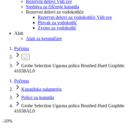
Rezervni delovi Vidi sve
Sredstva za čišćenje kupatila
Rezervni delovi za vodokotliće
Rezervni delovi za vodokotliće Vidi sve
Plovak za vodokotlić
Zvono za vodokotlić
Alati
Alati za keramičare
Početna
…
Grohe Selection Ugaona polica Brushed Hard Graphite
41038AL0
Početna
Kupatilska galanterija
Police za kupatila
Grohe Selection Ugaona polica Brushed Hard Graphite
41038AL0
-
10
%