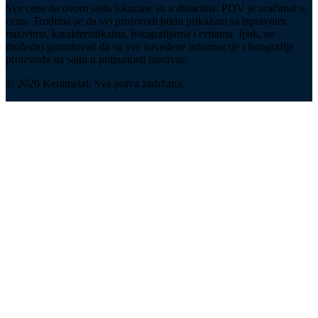
Sve cene na ovom sajtu iskazane su u dinarima. PDV je uračunat u
cenu. Trudimo se da svi proizvodi budu prikazani sa ispravnim
nazivima, karakteristikama, fotografijama i cenama. Ipak, ne
možemo garantovati da su sve navedene informacije i fotografije
proizvoda na sajtu u potpunosti ispravne.
© 2026 Kerametal. Sva prava zadržana.