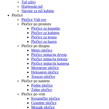
Tuš izlivi
Higijenski tuš
Slavine za tuš kabinu
Pločice
Pločice Vidi sve
Pločice po prostoru
Pločice za kupatilo
Pločice za kuhinju
Pločice za terasu
Pločice za bazen
Pločice po dizajnu
Metro pločice
Pločice imitacija drveta
Pločice imitacija betona
Pločice imitacija kamena
Mermerne pločice
Heksagon pločice
Terazzo pločice
Pločice po nameni
Podne pločice
Zidne pločice
Pločice po vrsti
Keramičke pločice
Granitne pločice
Mozaik pločice