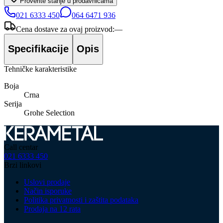
Proverite stanje u prodavnicama
021 6333 450
064 6471 936
Cena dostave za ovaj proizvod:
—
Specifikacije
Opis
Tehničke karakteristike
Boja
Crna
Serija
Grohe Selection
Call centar
021 6333 450
Brzi linkovi
Uslovi prodaje
Način isporuke
Politika privatnosti i zaštita podataka
Prodaja na 12 rata