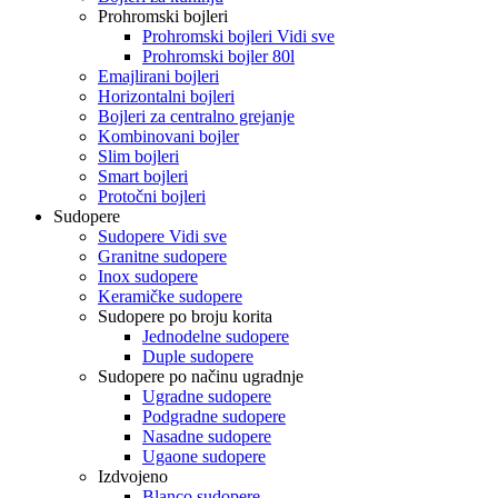
Prohromski bojleri
Prohromski bojleri Vidi sve
Prohromski bojler 80l
Emajlirani bojleri
Horizontalni bojleri
Bojleri za centralno grejanje
Kombinovani bojler
Slim bojleri
Smart bojleri
Protočni bojleri
Sudopere
Sudopere Vidi sve
Granitne sudopere
Inox sudopere
Keramičke sudopere
Sudopere po broju korita
Jednodelne sudopere
Duple sudopere
Sudopere po načinu ugradnje
Ugradne sudopere
Podgradne sudopere
Nasadne sudopere
Ugaone sudopere
Izdvojeno
Blanco sudopere