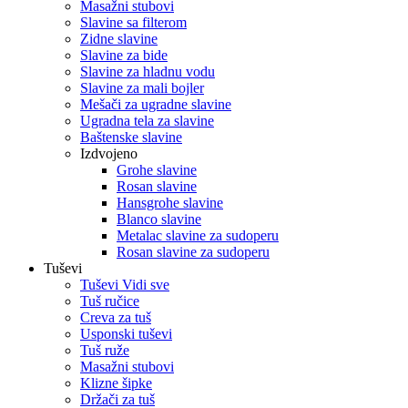
Masažni stubovi
Slavine sa filterom
Zidne slavine
Slavine za bide
Slavine za hladnu vodu
Slavine za mali bojler
Mešači za ugradne slavine
Ugradna tela za slavine
Baštenske slavine
Izdvojeno
Grohe slavine
Rosan slavine
Hansgrohe slavine
Blanco slavine
Metalac slavine za sudoperu
Rosan slavine za sudoperu
Tuševi
Tuševi Vidi sve
Tuš ručice
Creva za tuš
Usponski tuševi
Tuš ruže
Masažni stubovi
Klizne šipke
Držači za tuš