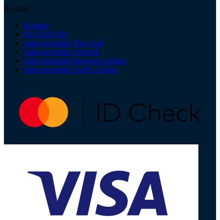
Kontakt
Kontakt
021 6333 450
Salon keramike Novi Sad
Salon keramike Veternik
Salon keramike Beograd Leštane
Salon keramike Surčin Ledine