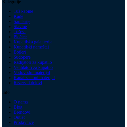
Kategorije
Tuš kabine
Kade
Sanitarije
Slavine
Tuševi
Pločice
Kupatilska galanterija
Kupatilski nameštaj
Bojleri
Sudopere
Radijatori za kupatilo
Ventilatori za kupatilo
Vodovodni materijal
Kanalizacioni materijal
Rezervni delovi
Info
O nama
Blog
Brendovi
Outlet
Prodavnice