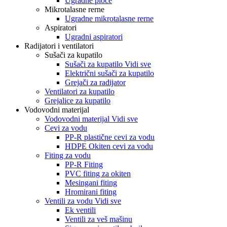
Ugradne ploče
Mikrotalasne rerne
Ugradne mikrotalasne rerne
Aspiratori
Ugradni aspiratori
Radijatori i ventilatori
Sušači za kupatilo
Sušači za kupatilo Vidi sve
Električni sušači za kupatilo
Grejači za radijator
Ventilatori za kupatilo
Grejalice za kupatilo
Vodovodni materijal
Vodovodni materijal Vidi sve
Cevi za vodu
PP-R plastične cevi za vodu
HDPE Okiten cevi za vodu
Fiting za vodu
PP-R Fiting
PVC fiting za okiten
Mesingani fiting
Hromirani fiting
Ventili za vodu Vidi sve
Ek ventili
Ventili za veš mašinu