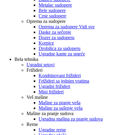
Metalac sudopere
Bele sudopere
Crne sudopere
Oprema za sudopere
Oprema za sudopere Vidi sve
Daske za sečenje
Dozer za sudoperu
Korpice
Drobilica za sudoperu
Ugradne kante za smeće
Bela tehnika
Ugradni setovi
Frižideri
Kombinovani frižideri
Frižideri sa jednim vratima
Ugradni frižideri
Mini frižideri
Veš mašine
Mašine za pranje veša
Mašine za sušenje veša
Mašine za pranje sudova
Ugradna mašina za pranje sudova
Rerne
Ugradne rerne