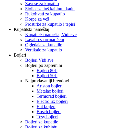
Zavese za kupatilo
Stolice za tuš kabinu i kadu
Rukohvati za kupatilo
Korpe za veš
Prostirke za kupatilo i tepisi
Kupatilski nameštaj
Kupatilski nameštaj Vidi sve
Lavabo sa ormarićem
Ogledala za kupatilo
Vertikale za kupatilo
Bojleri
Bojleri Vidi sve
Bojleri po zapremini
Bojleri 80L
Bojleri 50L
Najprodavaniji brendovi
Ariston bojleri
Metalac bojleri
Termorad bojleri
Electrolux bojleri
Elit bojleri
Bosch bojleri
Tesy bojleri
Bojleri za kupatilo
Bojleri za kuhinju