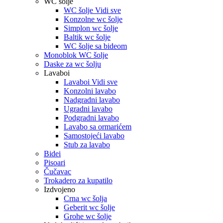
WC šolje
WC šolje Vidi sve
Konzolne wc šolje
Simplon wc šolje
Baltik wc šolje
WC šolje sa bideom
Monoblok WC šolje
Daske za wc šolju
Lavaboi
Lavaboi Vidi sve
Konzolni lavabo
Nadgradni lavabo
Ugradni lavabo
Podgradni lavabo
Lavabo sa ormarićem
Samostojeći lavabo
Stub za lavabo
Bidei
Pisoari
Čučavac
Trokadero za kupatilo
Izdvojeno
Crna wc šolja
Geberit wc šolje
Grohe wc šolje