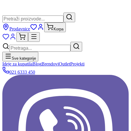
Prodavnice
Korpa
Sve kategorije
Ideje za kupatila
Blog
Brendovi
Outlet
Projekti
021 6333 450