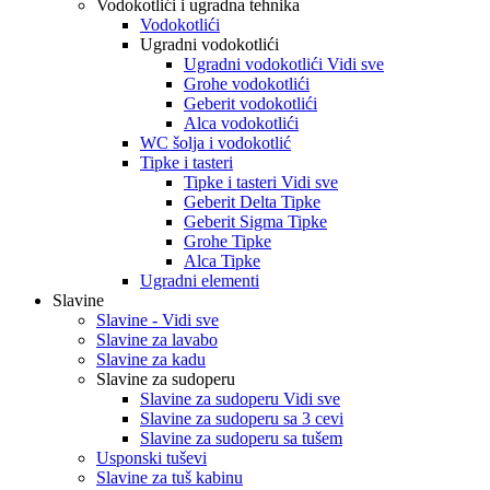
Vodokotlići i ugradna tehnika
Vodokotlići
Ugradni vodokotlići
Ugradni vodokotlići Vidi sve
Grohe vodokotlići
Geberit vodokotlići
Alca vodokotlići
WC šolja i vodokotlić
Tipke i tasteri
Tipke i tasteri Vidi sve
Geberit Delta Tipke
Geberit Sigma Tipke
Grohe Tipke
Alca Tipke
Ugradni elementi
Slavine
Slavine - Vidi sve
Slavine za lavabo
Slavine za kadu
Slavine za sudoperu
Slavine za sudoperu Vidi sve
Slavine za sudoperu sa 3 cevi
Slavine za sudoperu sa tušem
Usponski tuševi
Slavine za tuš kabinu