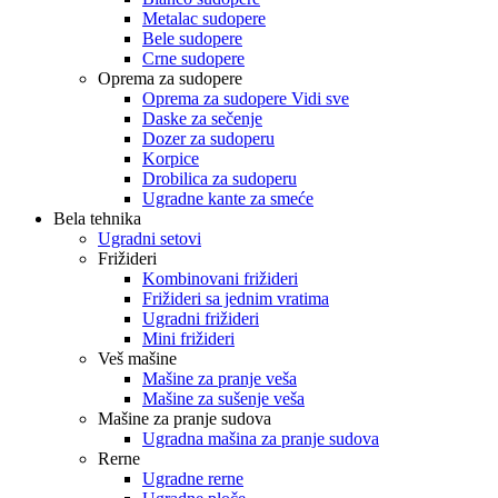
Metalac sudopere
Bele sudopere
Crne sudopere
Oprema za sudopere
Oprema za sudopere Vidi sve
Daske za sečenje
Dozer za sudoperu
Korpice
Drobilica za sudoperu
Ugradne kante za smeće
Bela tehnika
Ugradni setovi
Frižideri
Kombinovani frižideri
Frižideri sa jednim vratima
Ugradni frižideri
Mini frižideri
Veš mašine
Mašine za pranje veša
Mašine za sušenje veša
Mašine za pranje sudova
Ugradna mašina za pranje sudova
Rerne
Ugradne rerne