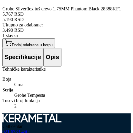
Grohe Silverflex tuš crevo 1.75MM Phantom Black 28388KF1
5.767 RSD
5.190 RSD
Ukupno za odabrane:
3.490 RSD
1
stavka
Dodaj odabrane u korpu
Specifikacije
Opis
Tehničke karakteristike
Boja
Crna
Serija
Grohe Tempesta
Tusevi broj funkcija
2
Call centar
021 6333 450