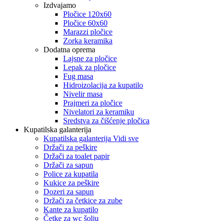
Izdvajamo
Pločice 120x60
Pločice 60x60
Marazzi pločice
Zorka keramika
Dodatna oprema
Lajsne za pločice
Lepak za pločice
Fug masa
Hidroizolacija za kupatilo
Nivelir masa
Prajmeri za pločice
Nivelatori za keramiku
Sredstva za čišćenje pločica
Kupatilska galanterija
Kupatilska galanterija Vidi sve
Držači za peškire
Držači za toalet papir
Držači za sapun
Police za kupatila
Kukice za peškire
Dozeri za sapun
Držači za četkice za zube
Kante za kupatilo
Četke za wc šolju