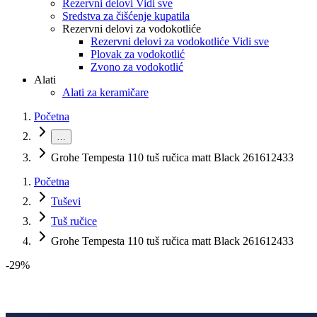
Rezervni delovi Vidi sve
Sredstva za čišćenje kupatila
Rezervni delovi za vodokotliće
Rezervni delovi za vodokotliće Vidi sve
Plovak za vodokotlić
Zvono za vodokotlić
Alati
Alati za keramičare
Početna
…
Grohe Tempesta 110 tuš ručica matt Black 261612433
Početna
Tuševi
Tuš ručice
Grohe Tempesta 110 tuš ručica matt Black 261612433
-
29
%