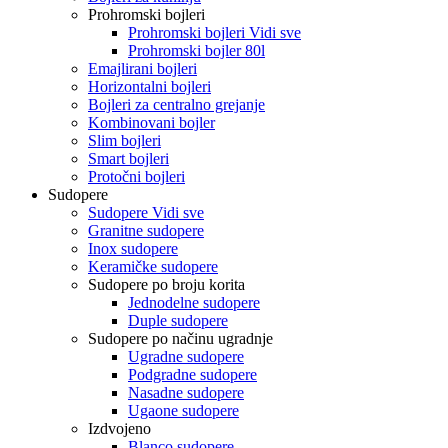
Prohromski bojleri
Prohromski bojleri Vidi sve
Prohromski bojler 80l
Emajlirani bojleri
Horizontalni bojleri
Bojleri za centralno grejanje
Kombinovani bojler
Slim bojleri
Smart bojleri
Protočni bojleri
Sudopere
Sudopere Vidi sve
Granitne sudopere
Inox sudopere
Keramičke sudopere
Sudopere po broju korita
Jednodelne sudopere
Duple sudopere
Sudopere po načinu ugradnje
Ugradne sudopere
Podgradne sudopere
Nasadne sudopere
Ugaone sudopere
Izdvojeno
Blanco sudopere