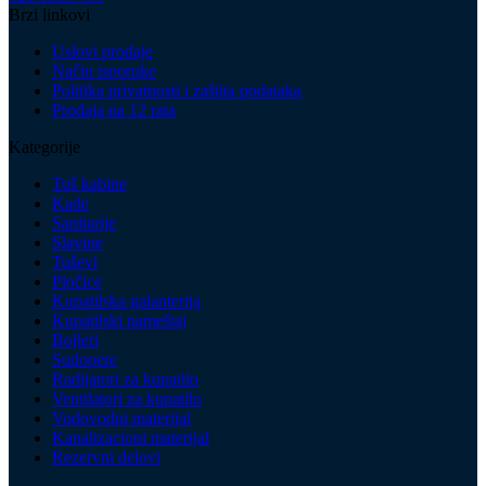
Brzi linkovi
Uslovi prodaje
Način isporuke
Politika privatnosti i zaštita podataka
Prodaja na 12 rata
Kategorije
Tuš kabine
Kade
Sanitarije
Slavine
Tuševi
Pločice
Kupatilska galanterija
Kupatilski nameštaj
Bojleri
Sudopere
Radijatori za kupatilo
Ventilatori za kupatilo
Vodovodni materijal
Kanalizacioni materijal
Rezervni delovi