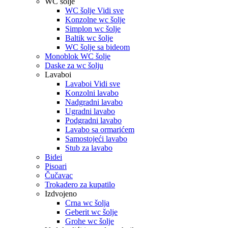
WC šolje
WC šolje Vidi sve
Konzolne wc šolje
Simplon wc šolje
Baltik wc šolje
WC šolje sa bideom
Monoblok WC šolje
Daske za wc šolju
Lavaboi
Lavaboi Vidi sve
Konzolni lavabo
Nadgradni lavabo
Ugradni lavabo
Podgradni lavabo
Lavabo sa ormarićem
Samostojeći lavabo
Stub za lavabo
Bidei
Pisoari
Čučavac
Trokadero za kupatilo
Izdvojeno
Crna wc šolja
Geberit wc šolje
Grohe wc šolje