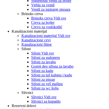
Sigurnosni ventil za bojler
Virbla za ventil
Ventil za ispiranje pisoara
Brinoks creva
Brinoks creva Vidi sve
Creva za bojler
Crevo za vodokotlić
Kanalizacioni materijal
Kanalizacioni materijal Vidi sve
Kanalizacione cevi
Kanalizacioni fiting
Sifoni
Sifoni Vidi sve
Sifoni za sudoperu
Sifoni za lavabo
Gornji deo sifona za lavabo
Sifoni za kadu
Sifoni za tuš kabinu i kadu
Sifoni za pisoar
Sifoni za veš mašinu
Sifoni za wc šolju
Slivnici
Slivnici Vidi sve
Slivnici za kupatilo
Rezervni delovi