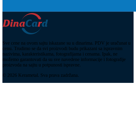
Sve cene na ovom sajtu iskazane su u dinarima. PDV je uračunat u
cenu. Trudimo se da svi proizvodi budu prikazani sa ispravnim
nazivima, karakteristikama, fotografijama i cenama. Ipak, ne
možemo garantovati da su sve navedene informacije i fotografije
proizvoda na sajtu u potpunosti ispravne.
© 2026 Kerametal. Sva prava zadržana.