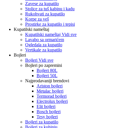
Zavese za kupatilo
Stolice za tuš kabinu i kadu
Rukohvati za kupatilo
Korpe za veš
Prostirke za kupatilo i tepisi
Kupatilski nameštaj
Kupatilski nameštaj Vidi sve
Lavabo sa ormarićem
Ogledala za kupatilo
Vertikale za kupatilo
Bojleri
Bojleri Vidi sve
Bojleri po zapremini
Bojleri 80L
Bojleri 50L
Najprodavaniji brendovi
Ariston bojleri
Metalac bojleri
Termorad bojleri
Electrolux bojleri
Elit bojleri
Bosch bojleri
Tesy bojleri
Bojleri za kupatilo
Bojleri za kuhinju