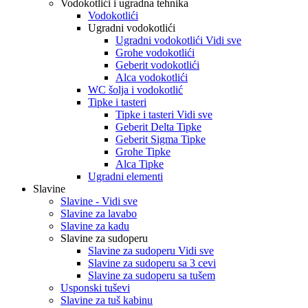
Vodokotlići i ugradna tehnika
Vodokotlići
Ugradni vodokotlići
Ugradni vodokotlići Vidi sve
Grohe vodokotlići
Geberit vodokotlići
Alca vodokotlići
WC šolja i vodokotlić
Tipke i tasteri
Tipke i tasteri Vidi sve
Geberit Delta Tipke
Geberit Sigma Tipke
Grohe Tipke
Alca Tipke
Ugradni elementi
Slavine
Slavine - Vidi sve
Slavine za lavabo
Slavine za kadu
Slavine za sudoperu
Slavine za sudoperu Vidi sve
Slavine za sudoperu sa 3 cevi
Slavine za sudoperu sa tušem
Usponski tuševi
Slavine za tuš kabinu