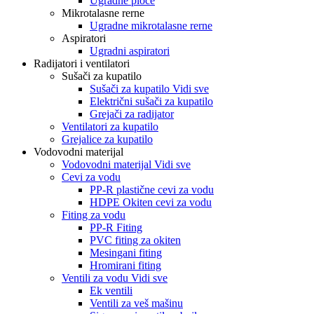
Ugradne ploče
Mikrotalasne rerne
Ugradne mikrotalasne rerne
Aspiratori
Ugradni aspiratori
Radijatori i ventilatori
Sušači za kupatilo
Sušači za kupatilo Vidi sve
Električni sušači za kupatilo
Grejači za radijator
Ventilatori za kupatilo
Grejalice za kupatilo
Vodovodni materijal
Vodovodni materijal Vidi sve
Cevi za vodu
PP-R plastične cevi za vodu
HDPE Okiten cevi za vodu
Fiting za vodu
PP-R Fiting
PVC fiting za okiten
Mesingani fiting
Hromirani fiting
Ventili za vodu Vidi sve
Ek ventili
Ventili za veš mašinu