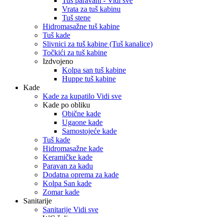
Tuš paravani - Vidi sve
Vrata za tuš kabinu
Tuš stene
Hidromasažne tuš kabine
Tuš kade
Slivnici za tuš kabine (Tuš kanalice)
Točkići za tuš kabine
Izdvojeno
Kolpa san tuš kabine
Huppe tuš kabine
Kade
Kade za kupatilo Vidi sve
Kade po obliku
Obične kade
Ugaone kade
Samostojeće kade
Tuš kade
Hidromasažne kade
Keramičke kade
Paravan za kadu
Dodatna oprema za kade
Kolpa San kade
Zomar kade
Sanitarije
Sanitarije Vidi sve