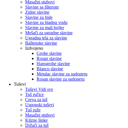
Masažni stubovi
Slavine sa filterom
Zidne slavine
Slavine za bide
Slavine za hladnu vodu
Slavine za mali bojler
Mešači za ugradne slavine
Ugradna tela za slavine
Baštenske slavine
Izdvojeno
Grohe slavine
Rosan slavine
Hansgrohe slavine
Blanco slavine
Metalac slavine za sudoperu
Rosan slavine za sudoperu
Tuševi
Tuševi Vidi sve
Tuš ručice
Creva za tuš
Usponski tuševi
Tuš ruže
Masažni stubovi
Klizne šipke
Držači za tuš