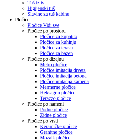
Tuš izlivi
Higijenski tuš
Slavine za tuš kabinu
Pločice
Pločice Vidi sve
Pločice po prostoru
Pločice za kupatilo
Pločice za kuhinju
Pločice za terasu
Pločice za bazen
Pločice po dizajnu
Metro pločice
Pločice imitacija drveta
Pločice imitacija betona
Pločice imitacija kamena
Mermerne pločice
Heksagon pločice
Terazzo pločice
Pločice po nameni
Podne pločice
Zidne pločice
Pločice po vrsti
Keramičke pločice
Granitne pločice
Mozaik pločice