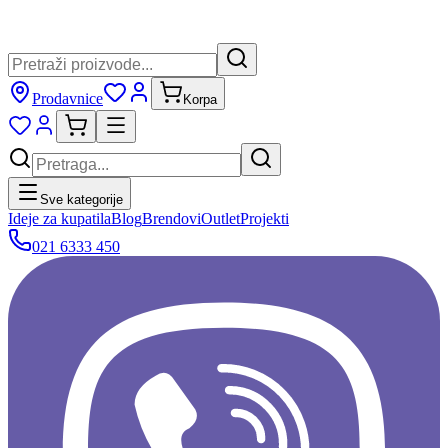
Prodavnice
Korpa
Sve kategorije
Ideje za kupatila
Blog
Brendovi
Outlet
Projekti
021 6333 450