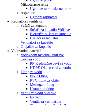
Ugradne ploče
Mikrotalasne rerne
Ugradne mikrotalasne rerne
Aspiratori
Ugradni aspiratori
Radijatori i ventilatori
Sušači za kupatilo
Sušači za kupatilo Vidi sve
Električni sušači za kupatilo
Grejači za radijator
Ventilatori za kupatilo
Grejalice za kupatilo
Vodovodni materijal
Vodovodni materijal Vidi sve
Cevi za vodu
PP-R plastične cevi za vodu
HDPE Okiten cevi za vodu
Fiting za vodu
PP-R Fiting
PVC fiting za okiten
Mesingani fiting
Hromirani fiting
Ventili za vodu Vidi sve
Ek ventili
Ventili za veš mašinu