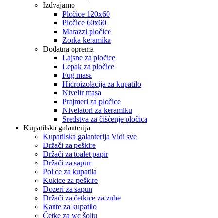
Izdvajamo
Pločice 120x60
Pločice 60x60
Marazzi pločice
Zorka keramika
Dodatna oprema
Lajsne za pločice
Lepak za pločice
Fug masa
Hidroizolacija za kupatilo
Nivelir masa
Prajmeri za pločice
Nivelatori za keramiku
Sredstva za čišćenje pločica
Kupatilska galanterija
Kupatilska galanterija Vidi sve
Držači za peškire
Držači za toalet papir
Držači za sapun
Police za kupatila
Kukice za peškire
Dozeri za sapun
Držači za četkice za zube
Kante za kupatilo
Četke za wc šolju