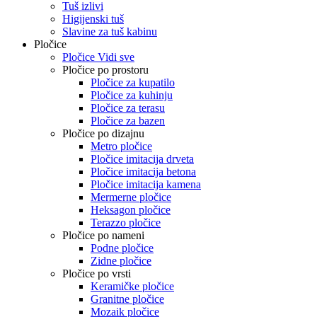
Tuš izlivi
Higijenski tuš
Slavine za tuš kabinu
Pločice
Pločice Vidi sve
Pločice po prostoru
Pločice za kupatilo
Pločice za kuhinju
Pločice za terasu
Pločice za bazen
Pločice po dizajnu
Metro pločice
Pločice imitacija drveta
Pločice imitacija betona
Pločice imitacija kamena
Mermerne pločice
Heksagon pločice
Terazzo pločice
Pločice po nameni
Podne pločice
Zidne pločice
Pločice po vrsti
Keramičke pločice
Granitne pločice
Mozaik pločice