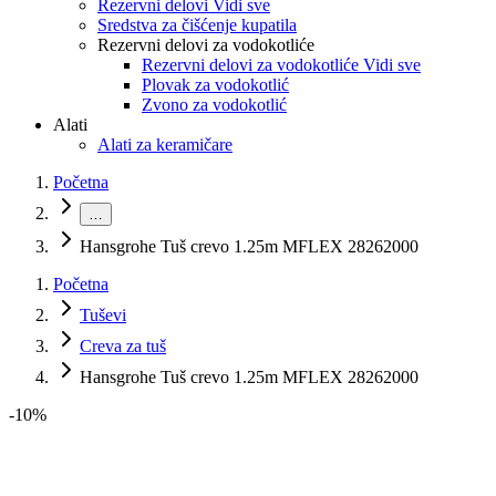
Rezervni delovi Vidi sve
Sredstva za čišćenje kupatila
Rezervni delovi za vodokotliće
Rezervni delovi za vodokotliće Vidi sve
Plovak za vodokotlić
Zvono za vodokotlić
Alati
Alati za keramičare
Početna
…
Hansgrohe Tuš crevo 1.25m MFLEX 28262000
Početna
Tuševi
Creva za tuš
Hansgrohe Tuš crevo 1.25m MFLEX 28262000
-
10
%