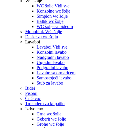
WC šolje
WC šolje Vidi sve
Konzolne wc šolje
Simplon wc šolje
Baltik wc šolje
WC šolje sa bideom
Monoblok WC šolje
Daske za wc šolju
Lavaboi
Lavaboi Vidi sve
Konzolni lavabo
Nadgradni lavabo
Ugradni lavabo
Podgradni lavabo
Lavabo sa ormarićem
Samostojeći lavabo
Stub za lavabo
Bidei
Pisoari
Čučavac
Trokadero za kupatilo
Izdvojeno
Crna wc šolja
Geberit wc šolje
Grohe wc šolje