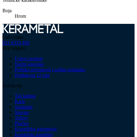
Tehničke karakteristike
Boja
Hrom
Call centar
021 6333 450
Brzi linkovi
Uslovi prodaje
Način isporuke
Politika privatnosti i zaštita podataka
Prodaja na 12 rata
Kategorije
Tuš kabine
Kade
Sanitarije
Slavine
Tuševi
Pločice
Kupatilska galanterija
Kupatilski nameštaj