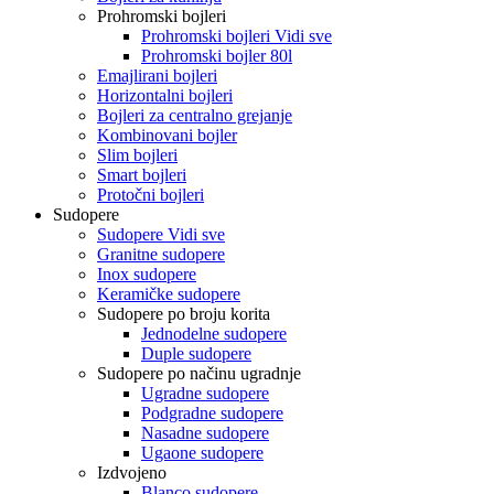
Prohromski bojleri
Prohromski bojleri Vidi sve
Prohromski bojler 80l
Emajlirani bojleri
Horizontalni bojleri
Bojleri za centralno grejanje
Kombinovani bojler
Slim bojleri
Smart bojleri
Protočni bojleri
Sudopere
Sudopere Vidi sve
Granitne sudopere
Inox sudopere
Keramičke sudopere
Sudopere po broju korita
Jednodelne sudopere
Duple sudopere
Sudopere po načinu ugradnje
Ugradne sudopere
Podgradne sudopere
Nasadne sudopere
Ugaone sudopere
Izdvojeno
Blanco sudopere