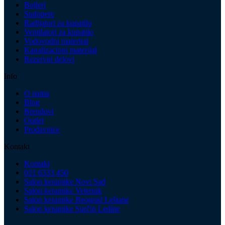
Bojleri
Sudopere
Radijatori za kupatilo
Ventilatori za kupatilo
Vodovodni materijal
Kanalizacioni materijal
Rezervni delovi
Info
O nama
Blog
Brendovi
Outlet
Prodavnice
Kontakt
Kontakt
021 6333 450
Salon keramike Novi Sad
Salon keramike Veternik
Salon keramike Beograd Leštane
Salon keramike Surčin Ledine