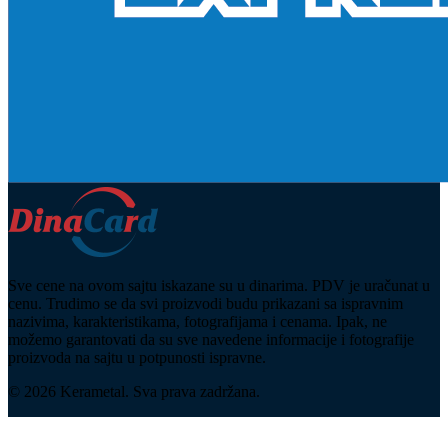
Sve cene na ovom sajtu iskazane su u dinarima. PDV je uračunat u
cenu. Trudimo se da svi proizvodi budu prikazani sa ispravnim
nazivima, karakteristikama, fotografijama i cenama. Ipak, ne
možemo garantovati da su sve navedene informacije i fotografije
proizvoda na sajtu u potpunosti ispravne.
© 2026 Kerametal. Sva prava zadržana.