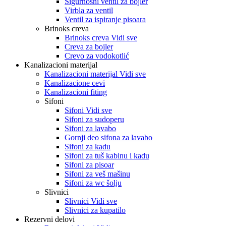
Sigurnosni ventil za bojler
Virbla za ventil
Ventil za ispiranje pisoara
Brinoks creva
Brinoks creva Vidi sve
Creva za bojler
Crevo za vodokotlić
Kanalizacioni materijal
Kanalizacioni materijal Vidi sve
Kanalizacione cevi
Kanalizacioni fiting
Sifoni
Sifoni Vidi sve
Sifoni za sudoperu
Sifoni za lavabo
Gornji deo sifona za lavabo
Sifoni za kadu
Sifoni za tuš kabinu i kadu
Sifoni za pisoar
Sifoni za veš mašinu
Sifoni za wc šolju
Slivnici
Slivnici Vidi sve
Slivnici za kupatilo
Rezervni delovi