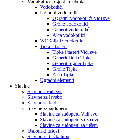
Vodokotlići i ugradna tehnika
Vodokotlići
Ugradni vodokotlići
Ugradni vodokotlići Vidi sve
Grohe vodokotlići
Geberit vodokotlići
Alca vodokotlići
WC šolja i vodokotlić
Tipke i tasteri
Tipke i tasteri Vidi sve
Geberit Delta Tipke
Geberit Sigma Tipke
Grohe Tipke
Alca Tipke
Ugradni elementi
Slavine
Slavine - Vidi sve
Slavine za lavabo
Slavine za kadu
Slavine za sudoperu
Slavine za sudoperu Vidi sve
Slavine za sudoperu sa 3 cevi
Slavine za sudoperu sa tušem
Usponski tuševi
Slavine za tuš kabinu