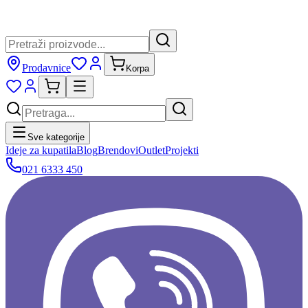
Prodavnice
Korpa
Sve kategorije
Ideje za kupatila
Blog
Brendovi
Outlet
Projekti
021 6333 450