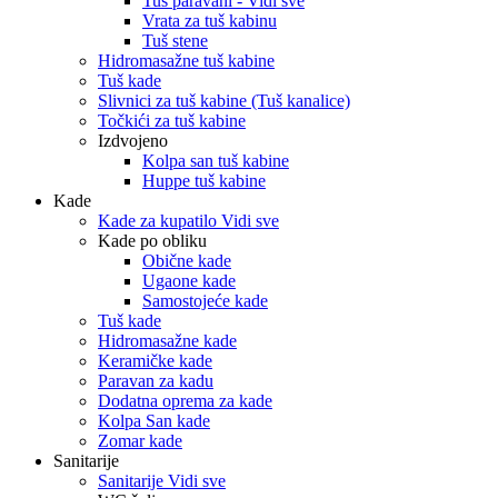
Tuš paravani - Vidi sve
Vrata za tuš kabinu
Tuš stene
Hidromasažne tuš kabine
Tuš kade
Slivnici za tuš kabine (Tuš kanalice)
Točkići za tuš kabine
Izdvojeno
Kolpa san tuš kabine
Huppe tuš kabine
Kade
Kade za kupatilo Vidi sve
Kade po obliku
Obične kade
Ugaone kade
Samostojeće kade
Tuš kade
Hidromasažne kade
Keramičke kade
Paravan za kadu
Dodatna oprema za kade
Kolpa San kade
Zomar kade
Sanitarije
Sanitarije Vidi sve