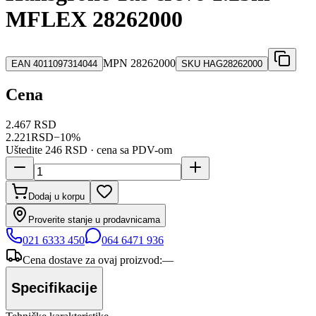
MFLEX 28262000
MPN
28262000
EAN
4011097314044
SKU
HAG28262000
Cena
2.467 RSD
2.221
RSD
−
10
%
Uštedite
246 RSD
· cena sa PDV-om
Dodaj u korpu
Proverite stanje u prodavnicama
021 6333 450
064 6471 936
Cena dostave za ovaj proizvod:
—
Specifikacije