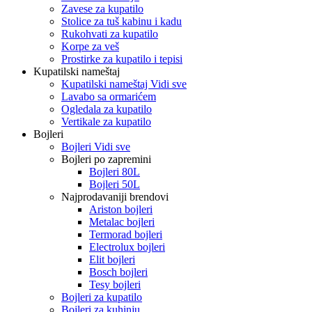
Zavese za kupatilo
Stolice za tuš kabinu i kadu
Rukohvati za kupatilo
Korpe za veš
Prostirke za kupatilo i tepisi
Kupatilski nameštaj
Kupatilski nameštaj Vidi sve
Lavabo sa ormarićem
Ogledala za kupatilo
Vertikale za kupatilo
Bojleri
Bojleri Vidi sve
Bojleri po zapremini
Bojleri 80L
Bojleri 50L
Najprodavaniji brendovi
Ariston bojleri
Metalac bojleri
Termorad bojleri
Electrolux bojleri
Elit bojleri
Bosch bojleri
Tesy bojleri
Bojleri za kupatilo
Bojleri za kuhinju