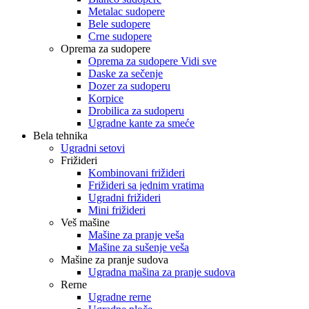
Metalac sudopere
Bele sudopere
Crne sudopere
Oprema za sudopere
Oprema za sudopere Vidi sve
Daske za sečenje
Dozer za sudoperu
Korpice
Drobilica za sudoperu
Ugradne kante za smeće
Bela tehnika
Ugradni setovi
Frižideri
Kombinovani frižideri
Frižideri sa jednim vratima
Ugradni frižideri
Mini frižideri
Veš mašine
Mašine za pranje veša
Mašine za sušenje veša
Mašine za pranje sudova
Ugradna mašina za pranje sudova
Rerne
Ugradne rerne