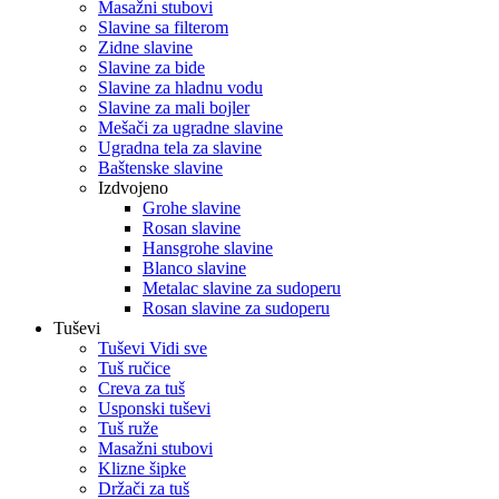
Masažni stubovi
Slavine sa filterom
Zidne slavine
Slavine za bide
Slavine za hladnu vodu
Slavine za mali bojler
Mešači za ugradne slavine
Ugradna tela za slavine
Baštenske slavine
Izdvojeno
Grohe slavine
Rosan slavine
Hansgrohe slavine
Blanco slavine
Metalac slavine za sudoperu
Rosan slavine za sudoperu
Tuševi
Tuševi Vidi sve
Tuš ručice
Creva za tuš
Usponski tuševi
Tuš ruže
Masažni stubovi
Klizne šipke
Držači za tuš