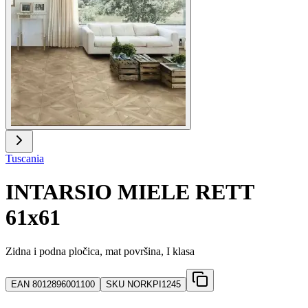
Tuscania
INTARSIO MIELE RETT
61x61
Zidna i podna pločica, mat površina, I klasa
EAN
8012896001100
SKU
NORKPI1245