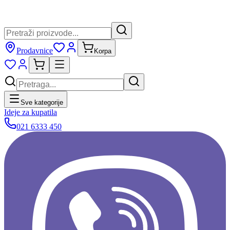
Prodavnice
Korpa
Sve kategorije
Ideje za kupatila
021 6333 450