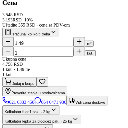
Cena
3.548 RSD
3.193
RSD
−
10
%
Uštedite
355 RSD
· cena sa PDV-om
Izračunaj koliko ti treba
m²
kut.
Ukupna cena
4.758
RSD
1
kut. ·
1,49
m²
1
kut.
Dodaj u korpu
Proverite stanje u prodavnicama
021 6333 450
064 6471 936
Vidi cenu dostave
Kalkulator fuge
1 pak. · 2 kg
Kalkulator lepka za pločice
1 pak. · 25 kg