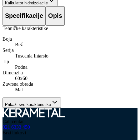
Kalkulator hidroizolacije
Specifikacije
Opis
Tehničke karakteristike
Boja
Bež
Serija
Tuscania Intarsio
Tip
Podna
Dimenzija
60x60
Zavrsna obrada
Mat
Prikaži sve karakteristike
Call centar
021 6333 450
Brzi linkovi