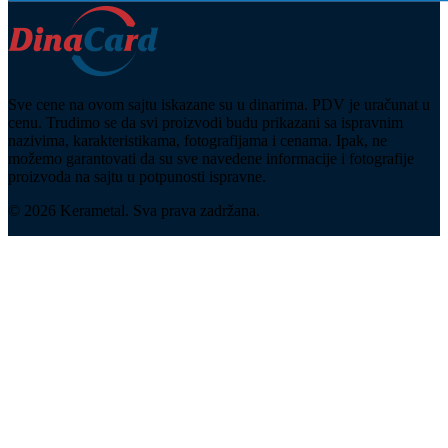
Sve cene na ovom sajtu iskazane su u dinarima. PDV je uračunat u
cenu. Trudimo se da svi proizvodi budu prikazani sa ispravnim
nazivima, karakteristikama, fotografijama i cenama. Ipak, ne
možemo garantovati da su sve navedene informacije i fotografije
proizvoda na sajtu u potpunosti ispravne.
© 2026 Kerametal. Sva prava zadržana.