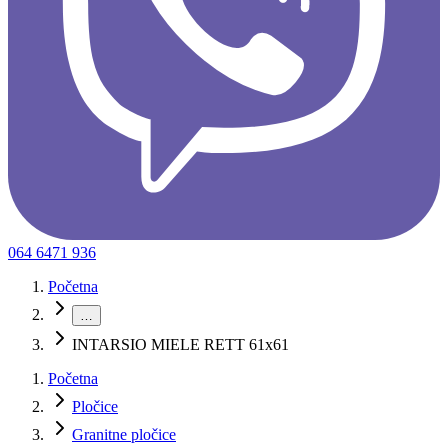
064 6471 936
Početna
…
INTARSIO MIELE RETT 61x61
Početna
Pločice
Granitne pločice