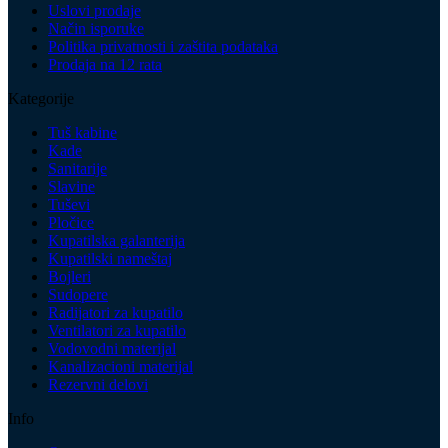
Uslovi prodaje
Način isporuke
Politika privatnosti i zaštita podataka
Prodaja na 12 rata
Kategorije
Tuš kabine
Kade
Sanitarije
Slavine
Tuševi
Pločice
Kupatilska galanterija
Kupatilski nameštaj
Bojleri
Sudopere
Radijatori za kupatilo
Ventilatori za kupatilo
Vodovodni materijal
Kanalizacioni materijal
Rezervni delovi
Info