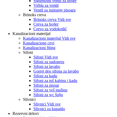
Sigurnosni ventil za bojler
Virbla za ventil
Ventil za ispiranje pisoara
Brinoks creva
Brinoks creva Vidi sve
Creva za bojler
Crevo za vodokotlić
Kanalizacioni materijal
Kanalizacioni materijal Vidi sve
Kanalizacione cevi
Kanalizacioni fiting
Sifoni
Sifoni Vidi sve
Sifoni za sudoperu
Sifoni za lavabo
Gornji deo sifona za lavabo
Sifoni za kadu
Sifoni za tuš kabinu i kadu
Sifoni za pisoar
Sifoni za veš mašinu
Sifoni za wc šolju
Slivnici
Slivnici Vidi sve
Slivnici za kupatilo
Rezervni delovi