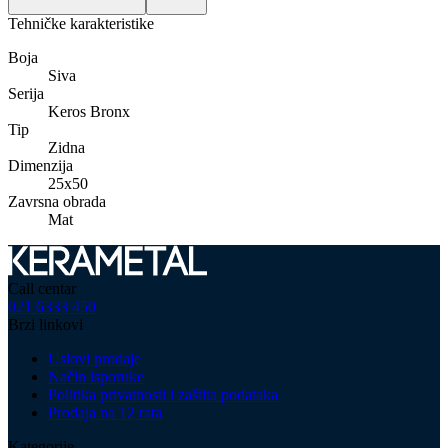
Tehničke karakteristike
Boja
Siva
Serija
Keros Bronx
Tip
Zidna
Dimenzija
25x50
Zavrsna obrada
Mat
Call centar
021 6333 450
Brzi linkovi
Uslovi prodaje
Način isporuke
Politika privatnosti i zaštita podataka
Prodaja na 12 rata
Kategorije