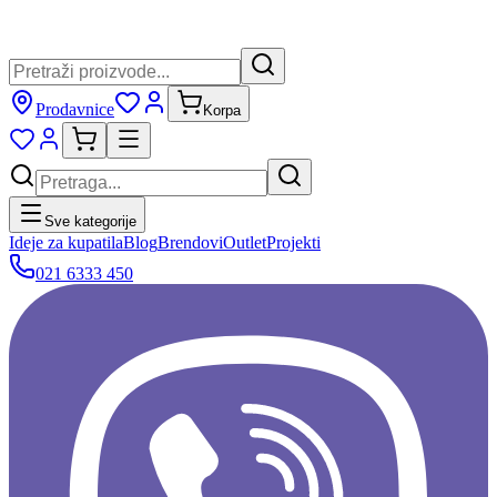
Prodavnice
Korpa
Sve kategorije
Ideje za kupatila
Blog
Brendovi
Outlet
Projekti
021 6333 450