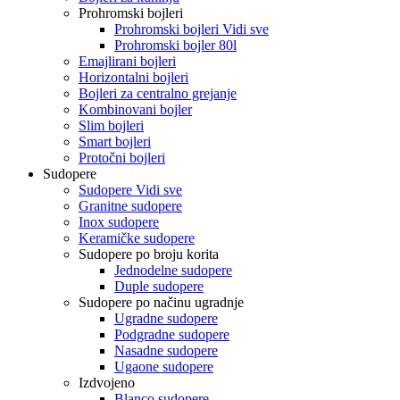
Prohromski bojleri
Prohromski bojleri Vidi sve
Prohromski bojler 80l
Emajlirani bojleri
Horizontalni bojleri
Bojleri za centralno grejanje
Kombinovani bojler
Slim bojleri
Smart bojleri
Protočni bojleri
Sudopere
Sudopere Vidi sve
Granitne sudopere
Inox sudopere
Keramičke sudopere
Sudopere po broju korita
Jednodelne sudopere
Duple sudopere
Sudopere po načinu ugradnje
Ugradne sudopere
Podgradne sudopere
Nasadne sudopere
Ugaone sudopere
Izdvojeno
Blanco sudopere