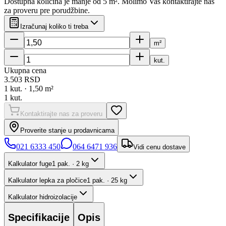
Dostupna količina je manje od 5 m². Molimo Vas kontaktirajte nas
za proveru pre porudžbine.
Izračunaj koliko ti treba
m²
kut.
Ukupna cena
3.503
RSD
1
kut. ·
1,50
m²
1
kut.
Kontaktirajte nas za proveru
Proverite stanje u prodavnicama
021 6333 450
064 6471 936
Vidi cenu dostave
Kalkulator fuge
1 pak. · 2 kg
Kalkulator lepka za pločice
1 pak. · 25 kg
Kalkulator hidroizolacije
Specifikacije
Opis