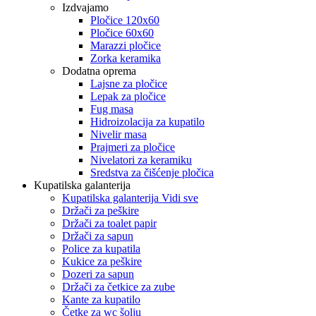
Izdvajamo
Pločice 120x60
Pločice 60x60
Marazzi pločice
Zorka keramika
Dodatna oprema
Lajsne za pločice
Lepak za pločice
Fug masa
Hidroizolacija za kupatilo
Nivelir masa
Prajmeri za pločice
Nivelatori za keramiku
Sredstva za čišćenje pločica
Kupatilska galanterija
Kupatilska galanterija Vidi sve
Držači za peškire
Držači za toalet papir
Držači za sapun
Police za kupatila
Kukice za peškire
Dozeri za sapun
Držači za četkice za zube
Kante za kupatilo
Četke za wc šolju