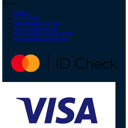
Kontakt
Kontakt
021 6333 450
Salon keramike Novi Sad
Salon keramike Veternik
Salon keramike Beograd Leštane
Salon keramike Surčin Ledine