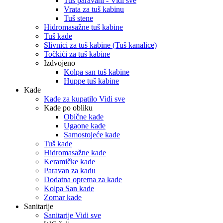
Tuš paravani - Vidi sve
Vrata za tuš kabinu
Tuš stene
Hidromasažne tuš kabine
Tuš kade
Slivnici za tuš kabine (Tuš kanalice)
Točkići za tuš kabine
Izdvojeno
Kolpa san tuš kabine
Huppe tuš kabine
Kade
Kade za kupatilo Vidi sve
Kade po obliku
Obične kade
Ugaone kade
Samostojeće kade
Tuš kade
Hidromasažne kade
Keramičke kade
Paravan za kadu
Dodatna oprema za kade
Kolpa San kade
Zomar kade
Sanitarije
Sanitarije Vidi sve