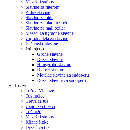
Masažni stubovi
Slavine sa filterom
Zidne slavine
Slavine za bide
Slavine za hladnu vodu
Slavine za mali bojler
Mešači za ugradne slavine
Ugradna tela za slavine
Baštenske slavine
Izdvojeno
Grohe slavine
Rosan slavine
Hansgrohe slavine
Blanco slavine
Metalac slavine za sudoperu
Rosan slavine za sudoperu
Tuševi
Tuševi Vidi sve
Tuš ručice
Creva za tuš
Usponski tuševi
Tuš ruže
Masažni stubovi
Klizne šipke
Držači za tuš