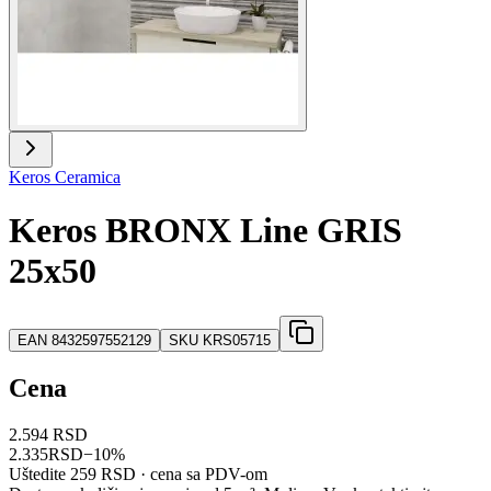
Keros Ceramica
Keros BRONX Line GRIS
25x50
EAN
8432597552129
SKU
KRS05715
Cena
2.594 RSD
2.335
RSD
−
10
%
Uštedite
259 RSD
· cena sa PDV-om