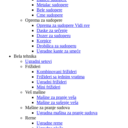
Metalac sudopere
Bele sudopere
Crne sudopere
Oprema za sudopere
Oprema za sudopere Vidi sve
Daske za sečenje
Dozer za sudoperu
Korpice
Drobilica za sudoperu
Ugradne kante za smeće
Bela tehnika
Ugradni setovi
Frižideri
Kombinovani frižideri
Frižideri sa jednim vratima
Ugradni frižideri
Mini frižideri
Veš mašine
Mašine za pranje veša
Mašine za sušenje veša
Mašine za pranje sudova
Ugradna mašina za pranje sudova
Rerne
Ugradne rerne