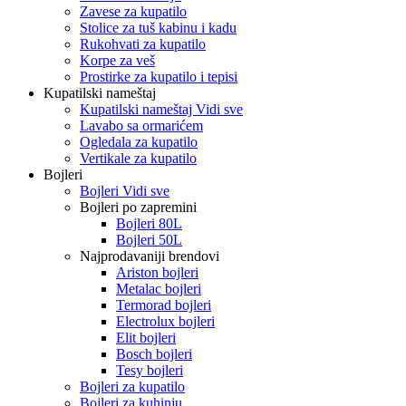
Zavese za kupatilo
Stolice za tuš kabinu i kadu
Rukohvati za kupatilo
Korpe za veš
Prostirke za kupatilo i tepisi
Kupatilski nameštaj
Kupatilski nameštaj Vidi sve
Lavabo sa ormarićem
Ogledala za kupatilo
Vertikale za kupatilo
Bojleri
Bojleri Vidi sve
Bojleri po zapremini
Bojleri 80L
Bojleri 50L
Najprodavaniji brendovi
Ariston bojleri
Metalac bojleri
Termorad bojleri
Electrolux bojleri
Elit bojleri
Bosch bojleri
Tesy bojleri
Bojleri za kupatilo
Bojleri za kuhinju