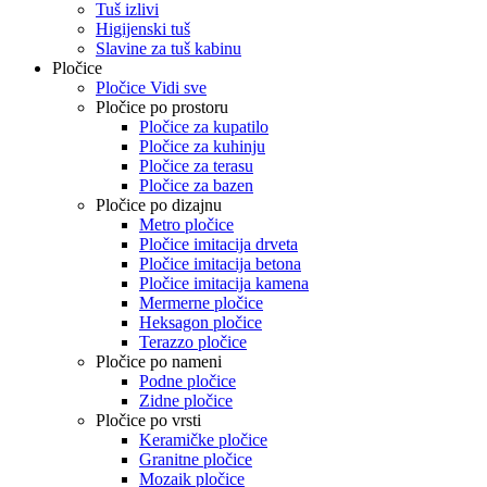
Tuš izlivi
Higijenski tuš
Slavine za tuš kabinu
Pločice
Pločice Vidi sve
Pločice po prostoru
Pločice za kupatilo
Pločice za kuhinju
Pločice za terasu
Pločice za bazen
Pločice po dizajnu
Metro pločice
Pločice imitacija drveta
Pločice imitacija betona
Pločice imitacija kamena
Mermerne pločice
Heksagon pločice
Terazzo pločice
Pločice po nameni
Podne pločice
Zidne pločice
Pločice po vrsti
Keramičke pločice
Granitne pločice
Mozaik pločice