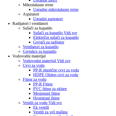
Ugradne ploče
Mikrotalasne rerne
Ugradne mikrotalasne rerne
Aspiratori
Ugradni aspiratori
Radijatori i ventilatori
Sušači za kupatilo
Sušači za kupatilo Vidi sve
Električni sušači za kupatilo
Grejači za radijator
Ventilatori za kupatilo
Grejalice za kupatilo
Vodovodni materijal
Vodovodni materijal Vidi sve
Cevi za vodu
PP-R plastične cevi za vodu
HDPE Okiten cevi za vodu
Fiting za vodu
PP-R Fiting
PVC fiting za okiten
Mesingani fiting
Hromirani fiting
Ventili za vodu Vidi sve
Ek ventili
Ventili za veš mašinu