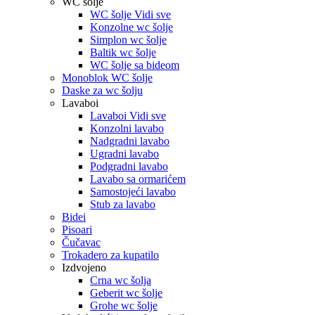
WC šolje
WC šolje Vidi sve
Konzolne wc šolje
Simplon wc šolje
Baltik wc šolje
WC šolje sa bideom
Monoblok WC šolje
Daske za wc šolju
Lavaboi
Lavaboi Vidi sve
Konzolni lavabo
Nadgradni lavabo
Ugradni lavabo
Podgradni lavabo
Lavabo sa ormarićem
Samostojeći lavabo
Stub za lavabo
Bidei
Pisoari
Čučavac
Trokadero za kupatilo
Izdvojeno
Crna wc šolja
Geberit wc šolje
Grohe wc šolje