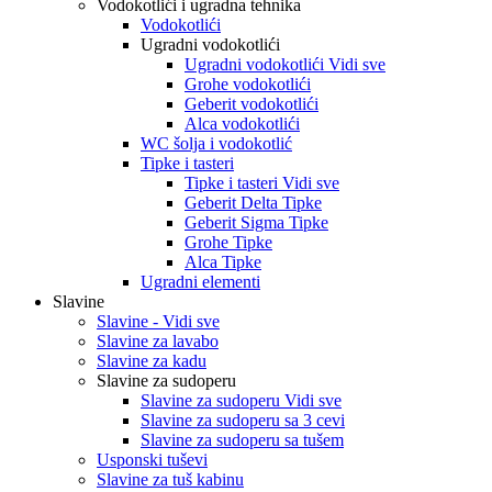
Vodokotlići i ugradna tehnika
Vodokotlići
Ugradni vodokotlići
Ugradni vodokotlići Vidi sve
Grohe vodokotlići
Geberit vodokotlići
Alca vodokotlići
WC šolja i vodokotlić
Tipke i tasteri
Tipke i tasteri Vidi sve
Geberit Delta Tipke
Geberit Sigma Tipke
Grohe Tipke
Alca Tipke
Ugradni elementi
Slavine
Slavine - Vidi sve
Slavine za lavabo
Slavine za kadu
Slavine za sudoperu
Slavine za sudoperu Vidi sve
Slavine za sudoperu sa 3 cevi
Slavine za sudoperu sa tušem
Usponski tuševi
Slavine za tuš kabinu