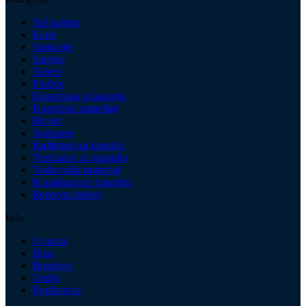
Tuš kabine
Kade
Sanitarije
Slavine
Tuševi
Pločice
Kupatilska galanterija
Kupatilski nameštaj
Bojleri
Sudopere
Radijatori za kupatilo
Ventilatori za kupatilo
Vodovodni materijal
Kanalizacioni materijal
Rezervni delovi
Info
O nama
Blog
Brendovi
Outlet
Prodavnice