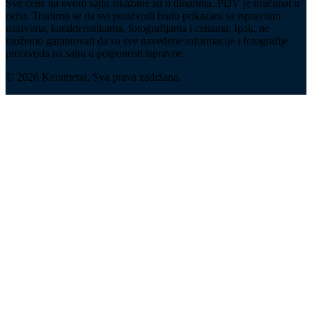
Sve cene na ovom sajtu iskazane su u dinarima. PDV je uračunat u
cenu. Trudimo se da svi proizvodi budu prikazani sa ispravnim
nazivima, karakteristikama, fotografijama i cenama. Ipak, ne
možemo garantovati da su sve navedene informacije i fotografije
proizvoda na sajtu u potpunosti ispravne.
© 2026 Kerametal. Sva prava zadržana.