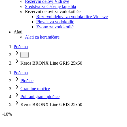
Rezervni delovi Vidi sve
Sredstva za čišćenje kupatila
Rezervni delovi za vodokotliće
Rezervni delovi za vodokotliće Vidi sve
Plovak za vodokotlić
Zvono za vodokotlić
Alati
Alati za keramičare
Početna
…
Keros BRONX Line GRIS 25x50
Početna
Pločice
Granitne pločice
Polirani granit pločice
Keros BRONX Line GRIS 25x50
-
10
%