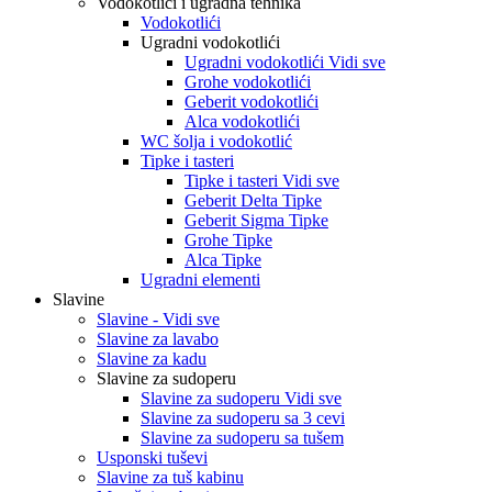
Vodokotlići i ugradna tehnika
Vodokotlići
Ugradni vodokotlići
Ugradni vodokotlići Vidi sve
Grohe vodokotlići
Geberit vodokotlići
Alca vodokotlići
WC šolja i vodokotlić
Tipke i tasteri
Tipke i tasteri Vidi sve
Geberit Delta Tipke
Geberit Sigma Tipke
Grohe Tipke
Alca Tipke
Ugradni elementi
Slavine
Slavine - Vidi sve
Slavine za lavabo
Slavine za kadu
Slavine za sudoperu
Slavine za sudoperu Vidi sve
Slavine za sudoperu sa 3 cevi
Slavine za sudoperu sa tušem
Usponski tuševi
Slavine za tuš kabinu