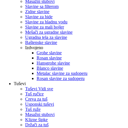
Masažni stubovi
Slavine sa filterom
Zidne slavine
Slavine za bide
Slavine za hladnu vodu
Slavine za mali bojler
Mešači za ugradne slavine
Ugradna tela za slavine
Baštenske slavine
Izdvojeno
Grohe slavine
Rosan slavine
Hansgrohe slavine
Blanco slavine
Metalac slavine za sudoperu
Rosan slavine za sudoperu
Tuševi
Tuševi Vidi sve
Tuš ručice
Creva za tuš
Usponski tuševi
Tuš ruže
Masažni stubovi
Klizne šipke
Držači za tuš