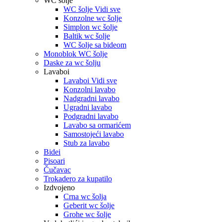
WC šolje
WC šolje Vidi sve
Konzolne wc šolje
Simplon wc šolje
Baltik wc šolje
WC šolje sa bideom
Monoblok WC šolje
Daske za wc šolju
Lavaboi
Lavaboi Vidi sve
Konzolni lavabo
Nadgradni lavabo
Ugradni lavabo
Podgradni lavabo
Lavabo sa ormarićem
Samostojeći lavabo
Stub za lavabo
Bidei
Pisoari
Čučavac
Trokadero za kupatilo
Izdvojeno
Crna wc šolja
Geberit wc šolje
Grohe wc šolje