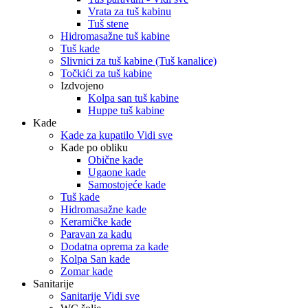
Vrata za tuš kabinu
Tuš stene
Hidromasažne tuš kabine
Tuš kade
Slivnici za tuš kabine (Tuš kanalice)
Točkići za tuš kabine
Izdvojeno
Kolpa san tuš kabine
Huppe tuš kabine
Kade
Kade za kupatilo Vidi sve
Kade po obliku
Obične kade
Ugaone kade
Samostojeće kade
Tuš kade
Hidromasažne kade
Keramičke kade
Paravan za kadu
Dodatna oprema za kade
Kolpa San kade
Zomar kade
Sanitarije
Sanitarije Vidi sve