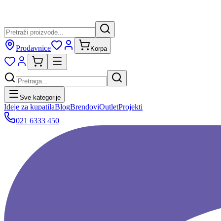
Prodavnice
Korpa
Sve kategorije
Ideje za kupatila
Blog
Brendovi
Outlet
Projekti
021 6333 450