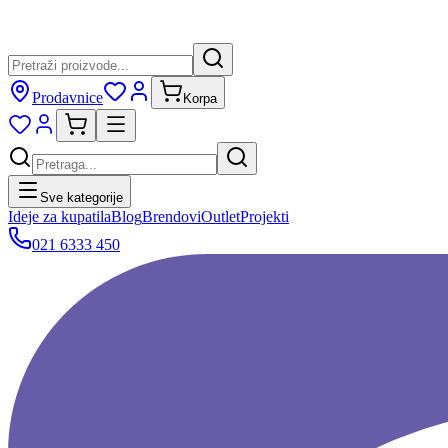
Prodavnice
Korpa
Sve kategorije
Ideje za kupatila
Blog
Brendovi
Outlet
Projekti
021 6333 450