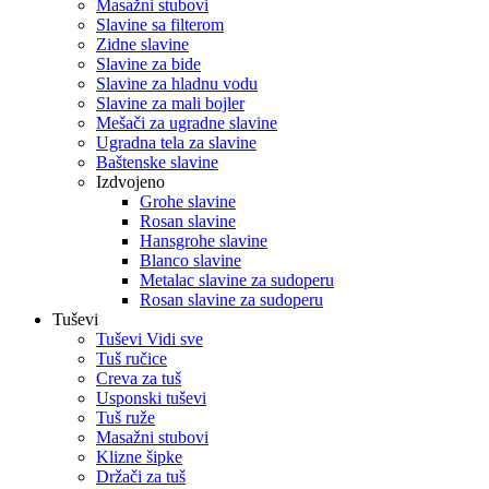
Masažni stubovi
Slavine sa filterom
Zidne slavine
Slavine za bide
Slavine za hladnu vodu
Slavine za mali bojler
Mešači za ugradne slavine
Ugradna tela za slavine
Baštenske slavine
Izdvojeno
Grohe slavine
Rosan slavine
Hansgrohe slavine
Blanco slavine
Metalac slavine za sudoperu
Rosan slavine za sudoperu
Tuševi
Tuševi Vidi sve
Tuš ručice
Creva za tuš
Usponski tuševi
Tuš ruže
Masažni stubovi
Klizne šipke
Držači za tuš