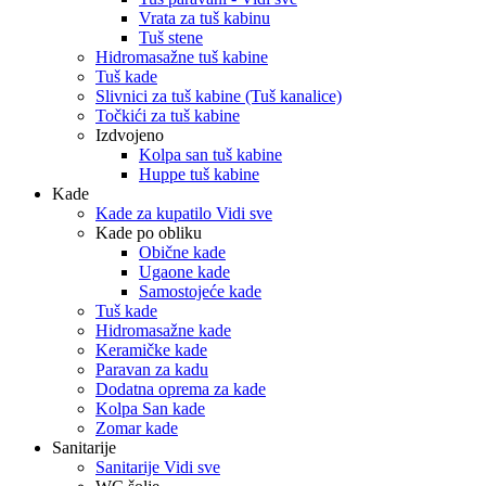
Vrata za tuš kabinu
Tuš stene
Hidromasažne tuš kabine
Tuš kade
Slivnici za tuš kabine (Tuš kanalice)
Točkići za tuš kabine
Izdvojeno
Kolpa san tuš kabine
Huppe tuš kabine
Kade
Kade za kupatilo Vidi sve
Kade po obliku
Obične kade
Ugaone kade
Samostojeće kade
Tuš kade
Hidromasažne kade
Keramičke kade
Paravan za kadu
Dodatna oprema za kade
Kolpa San kade
Zomar kade
Sanitarije
Sanitarije Vidi sve