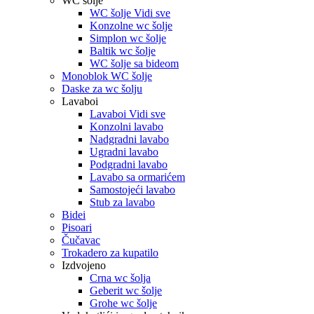
WC šolje
WC šolje Vidi sve
Konzolne wc šolje
Simplon wc šolje
Baltik wc šolje
WC šolje sa bideom
Monoblok WC šolje
Daske za wc šolju
Lavaboi
Lavaboi Vidi sve
Konzolni lavabo
Nadgradni lavabo
Ugradni lavabo
Podgradni lavabo
Lavabo sa ormarićem
Samostojeći lavabo
Stub za lavabo
Bidei
Pisoari
Čučavac
Trokadero za kupatilo
Izdvojeno
Crna wc šolja
Geberit wc šolje
Grohe wc šolje