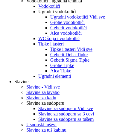
Vodokotlići i ugradna tehnika
Vodokotlići
Ugradni vodokotlići
Ugradni vodokotlići Vidi sve
Grohe vodokotlići
Geberit vodokotlići
Alca vodokotlići
WC šolja i vodokotlić
Tipke i tasteri
Tipke i tasteri Vidi sve
Geberit Delta Tipke
Geberit Sigma Tipke
Grohe Tipke
Alca Tipke
Ugradni elementi
Slavine
Slavine - Vidi sve
Slavine za lavabo
Slavine za kadu
Slavine za sudoperu
Slavine za sudoperu Vidi sve
Slavine za sudoperu sa 3 cevi
Slavine za sudoperu sa tušem
Usponski tuševi
Slavine za tuš kabinu