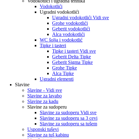
Vodokotlići i ugradna tehnika
Vodokotlići
Ugradni vodokotlići
Ugradni vodokotlići Vidi sve
Grohe vodokotlići
Geberit vodokotlići
Alca vodokotlići
WC šolja i vodokotlić
Tipke i tasteri
Tipke i tasteri Vidi sve
Geberit Delta Tipke
Geberit Sigma Tipke
Grohe Tipke
Alca Tipke
Ugradni elementi
Slavine
Slavine - Vidi sve
Slavine za lavabo
Slavine za kadu
Slavine za sudoperu
Slavine za sudoperu Vidi sve
Slavine za sudoperu sa 3 cevi
Slavine za sudoperu sa tušem
Usponski tuševi
Slavine za tuš kabinu