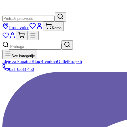
Prodavnice
Korpa
Sve kategorije
Ideje za kupatila
Blog
Brendovi
Outlet
Projekti
021 6333 450