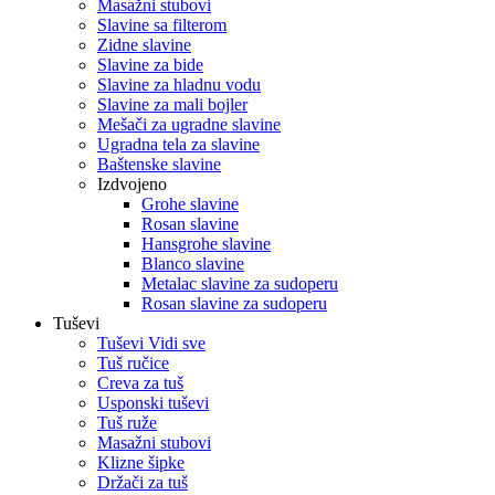
Masažni stubovi
Slavine sa filterom
Zidne slavine
Slavine za bide
Slavine za hladnu vodu
Slavine za mali bojler
Mešači za ugradne slavine
Ugradna tela za slavine
Baštenske slavine
Izdvojeno
Grohe slavine
Rosan slavine
Hansgrohe slavine
Blanco slavine
Metalac slavine za sudoperu
Rosan slavine za sudoperu
Tuševi
Tuševi Vidi sve
Tuš ručice
Creva za tuš
Usponski tuševi
Tuš ruže
Masažni stubovi
Klizne šipke
Držači za tuš