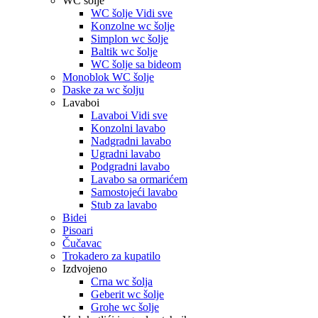
WC šolje
WC šolje Vidi sve
Konzolne wc šolje
Simplon wc šolje
Baltik wc šolje
WC šolje sa bideom
Monoblok WC šolje
Daske za wc šolju
Lavaboi
Lavaboi Vidi sve
Konzolni lavabo
Nadgradni lavabo
Ugradni lavabo
Podgradni lavabo
Lavabo sa ormarićem
Samostojeći lavabo
Stub za lavabo
Bidei
Pisoari
Čučavac
Trokadero za kupatilo
Izdvojeno
Crna wc šolja
Geberit wc šolje
Grohe wc šolje