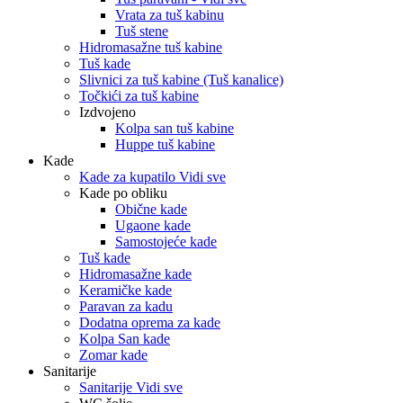
Vrata za tuš kabinu
Tuš stene
Hidromasažne tuš kabine
Tuš kade
Slivnici za tuš kabine (Tuš kanalice)
Točkići za tuš kabine
Izdvojeno
Kolpa san tuš kabine
Huppe tuš kabine
Kade
Kade za kupatilo Vidi sve
Kade po obliku
Obične kade
Ugaone kade
Samostojeće kade
Tuš kade
Hidromasažne kade
Keramičke kade
Paravan za kadu
Dodatna oprema za kade
Kolpa San kade
Zomar kade
Sanitarije
Sanitarije Vidi sve