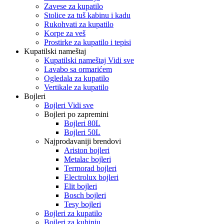
Zavese za kupatilo
Stolice za tuš kabinu i kadu
Rukohvati za kupatilo
Korpe za veš
Prostirke za kupatilo i tepisi
Kupatilski nameštaj
Kupatilski nameštaj Vidi sve
Lavabo sa ormarićem
Ogledala za kupatilo
Vertikale za kupatilo
Bojleri
Bojleri Vidi sve
Bojleri po zapremini
Bojleri 80L
Bojleri 50L
Najprodavaniji brendovi
Ariston bojleri
Metalac bojleri
Termorad bojleri
Electrolux bojleri
Elit bojleri
Bosch bojleri
Tesy bojleri
Bojleri za kupatilo
Bojleri za kuhinju