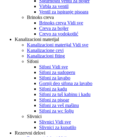
Sigurnosni ventil za bojler
Virbla za ventil
Ventil za ispiranje pisoara
Brinoks creva
Brinoks creva Vidi sve
Creva za bojler
Crevo za vodokotlić
Kanalizacioni materijal
Kanalizacioni materijal Vidi sve
Kanalizacione cevi
Kanalizacioni fiting
Sifoni
Sifoni Vidi sve
Sifoni za sudoperu
Sifoni za lavabo
Gornji deo sifona za lavabo
Sifoni za kadu
Sifoni za tuš kabinu i kadu
Sifoni za pisoar
Sifoni za veš mašinu
Sifoni za wc šolju
Slivnici
Slivnici Vidi sve
Slivnici za kupatilo
Rezervni delovi