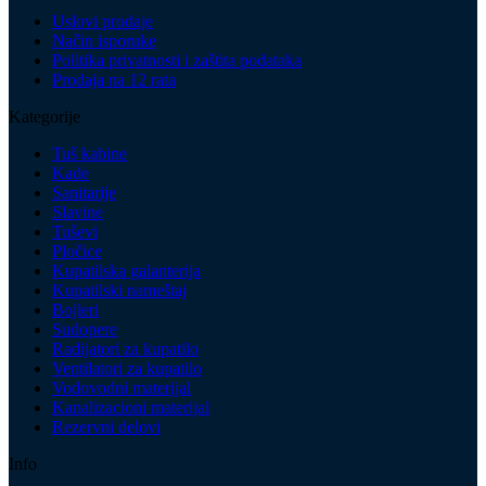
Uslovi prodaje
Način isporuke
Politika privatnosti i zaštita podataka
Prodaja na 12 rata
Kategorije
Tuš kabine
Kade
Sanitarije
Slavine
Tuševi
Pločice
Kupatilska galanterija
Kupatilski nameštaj
Bojleri
Sudopere
Radijatori za kupatilo
Ventilatori za kupatilo
Vodovodni materijal
Kanalizacioni materijal
Rezervni delovi
Info