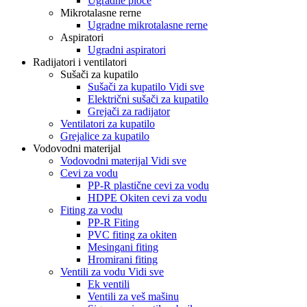
Ugradne ploče
Mikrotalasne rerne
Ugradne mikrotalasne rerne
Aspiratori
Ugradni aspiratori
Radijatori i ventilatori
Sušači za kupatilo
Sušači za kupatilo Vidi sve
Električni sušači za kupatilo
Grejači za radijator
Ventilatori za kupatilo
Grejalice za kupatilo
Vodovodni materijal
Vodovodni materijal Vidi sve
Cevi za vodu
PP-R plastične cevi za vodu
HDPE Okiten cevi za vodu
Fiting za vodu
PP-R Fiting
PVC fiting za okiten
Mesingani fiting
Hromirani fiting
Ventili za vodu Vidi sve
Ek ventili
Ventili za veš mašinu