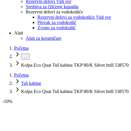
Rezervni delovi Vidi sve
Sredstva za čišćenje kupatila
Rezervni delovi za vodokotliće
Rezervni delovi za vodokotliće Vidi sve
Plovak za vodokotlić
Zvono za vodokotlić
Alati
Alati za keramičare
Početna
…
Kolpa Eco Quat Tuš kabina TKP 80/K Silver brill 538570
Početna
Tuš kabine
Kolpa Eco Quat Tuš kabina TKP 80/K Silver brill 538570
-
10
%