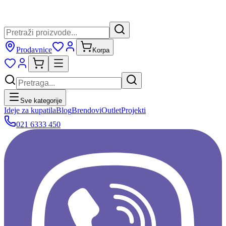
Prodavnice
Korpa
Sve kategorije
Ideje za kupatila
Blog
Brendovi
Outlet
Projekti
021 6333 450