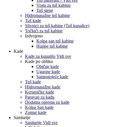
Tuš paravani - Vidi sve
Vrata za tuš kabinu
Tuš stene
Hidromasažne tuš kabine
Tuš kade
Slivnici za tuš kabine (Tuš kanalice)
Točkići za tuš kabine
Izdvojeno
Kolpa san tuš kabine
Huppe tuš kabine
Kade
Kade za kupatilo Vidi sve
Kade po obliku
Obične kade
Ugaone kade
Samostojeće kade
Tuš kade
Hidromasažne kade
Keramičke kade
Paravan za kadu
Dodatna oprema za kade
Kolpa San kade
Zomar kade
Sanitarije
Sanitarije Vidi sve