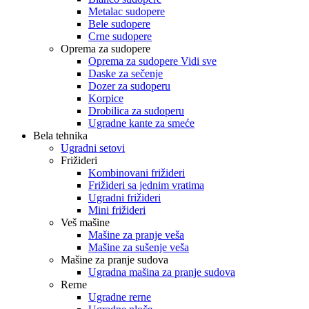
Metalac sudopere
Bele sudopere
Crne sudopere
Oprema za sudopere
Oprema za sudopere Vidi sve
Daske za sečenje
Dozer za sudoperu
Korpice
Drobilica za sudoperu
Ugradne kante za smeće
Bela tehnika
Ugradni setovi
Frižideri
Kombinovani frižideri
Frižideri sa jednim vratima
Ugradni frižideri
Mini frižideri
Veš mašine
Mašine za pranje veša
Mašine za sušenje veša
Mašine za pranje sudova
Ugradna mašina za pranje sudova
Rerne
Ugradne rerne