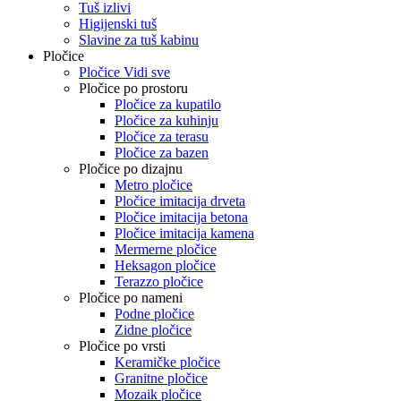
Tuš izlivi
Higijenski tuš
Slavine za tuš kabinu
Pločice
Pločice Vidi sve
Pločice po prostoru
Pločice za kupatilo
Pločice za kuhinju
Pločice za terasu
Pločice za bazen
Pločice po dizajnu
Metro pločice
Pločice imitacija drveta
Pločice imitacija betona
Pločice imitacija kamena
Mermerne pločice
Heksagon pločice
Terazzo pločice
Pločice po nameni
Podne pločice
Zidne pločice
Pločice po vrsti
Keramičke pločice
Granitne pločice
Mozaik pločice