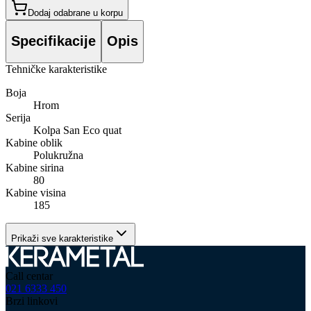
Dodaj odabrane u korpu
Specifikacije
Opis
Tehničke karakteristike
Boja
Hrom
Serija
Kolpa San Eco quat
Kabine oblik
Polukružna
Kabine sirina
80
Kabine visina
185
Prikaži sve karakteristike
Call centar
021 6333 450
Brzi linkovi