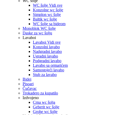
WC šolje
WC šolje Vidi sve
Konzolne wc šolje
Simplon wc šolje
Baltik wc šolje
WC šolje sa bideom
Monoblok WC šolje
Daske za wc šolju
Lavaboi
Lavaboi Vidi sve
Konzolni lavabo
Nadgradni lavabo
Ugradni lavabo
Podgradni lavabo
Lavabo sa ormarićem
Samostojeći lavabo
Stub za lavabo
Bidei
Pisoari
Čučavac
Trokadero za kupatilo
Izdvojeno
Crna wc šolja
Geberit wc šolje
Grohe wc šolje