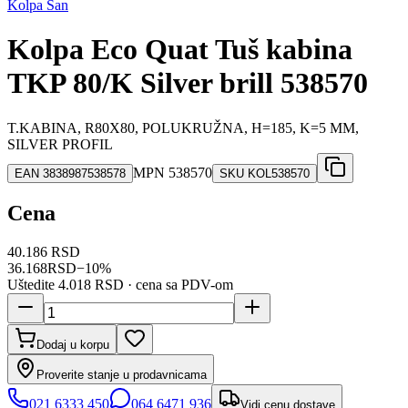
Kolpa San
Kolpa Eco Quat Tuš kabina
TKP 80/K Silver brill 538570
T.KABINA, R80X80, POLUKRUŽNA, H=185, K=5 MM,
SILVER PROFIL
MPN
538570
EAN
3838987538578
SKU
KOL538570
Cena
40.186 RSD
36.168
RSD
−
10
%
Uštedite
4.018 RSD
· cena sa PDV-om
Dodaj u korpu
Proverite stanje u prodavnicama
021 6333 450
064 6471 936
Vidi cenu dostave