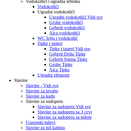
Vodokotlići i ugradna tehnika
Vodokotlići
Ugradni vodokotlići
Ugradni vodokotlići Vidi sve
Grohe vodokotlići
Geberit vodokotlići
Alca vodokotlići
WC šolja i vodokotlić
Tipke i tasteri
Tipke i tasteri Vidi sve
Geberit Delta Tipke
Geberit Sigma Tipke
Grohe Tipke
Alca Tipke
Ugradni elementi
Slavine
Slavine - Vidi sve
Slavine za lavabo
Slavine za kadu
Slavine za sudoperu
Slavine za sudoperu Vidi sve
Slavine za sudoperu sa 3 cevi
Slavine za sudoperu sa tušem
Usponski tuševi
Slavine za tuš kabinu