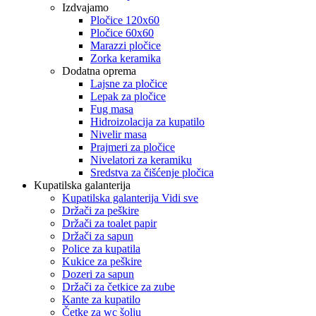
Izdvajamo
Pločice 120x60
Pločice 60x60
Marazzi pločice
Zorka keramika
Dodatna oprema
Lajsne za pločice
Lepak za pločice
Fug masa
Hidroizolacija za kupatilo
Nivelir masa
Prajmeri za pločice
Nivelatori za keramiku
Sredstva za čišćenje pločica
Kupatilska galanterija
Kupatilska galanterija Vidi sve
Držači za peškire
Držači za toalet papir
Držači za sapun
Police za kupatila
Kukice za peškire
Dozeri za sapun
Držači za četkice za zube
Kante za kupatilo
Četke za wc šolju