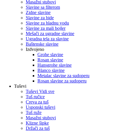
Masažni stubovi
Slavine sa filterom
Zidne slavine
Slavine za bide
Slavine za hladnu vodu
Slavine za mali bojler
Mešači za ugradne slavine
Ugradna tela za slavine
Baštenske slavine
Izdvojeno
Grohe slavine
Rosan slavine
Hansgrohe slavine
Blanco slavine
Metalac slavine za sudoperu
Rosan slavine za sudoperu
Tuševi
Tuševi Vidi sve
Tuš ručice
Creva za tuš
Usponski tuševi
Tuš ruže
Masažni stubovi
Klizne šipke
Držači za tuš