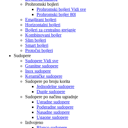
Prohromski bojleri
Prohromski bojleri Vidi sve
Prohromski bojler 80l
Emajlirani bojleri
Horizontalni bojleri
Bojleri za centralno grejanje
Kombinovani bojler
Slim bojleri
Smart bojleri
Protočni bojleri
Sudopere
Sudopere Vidi sve
Granitne sudopere
Inox sudopere
Keramičke sudopere
Sudopere po broju korita
Jednodelne sudopere
Duple sudopere
Sudopere po načinu ugradnje
Ugradne sudopere
Podgradne sudopere
Nasadne sudopere
Ugaone sudopere
Izdvojeno
Blanco sudopere