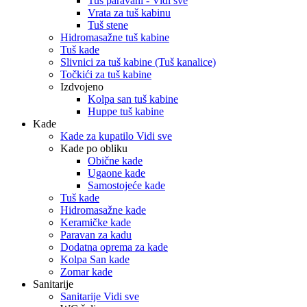
Tuš paravani - Vidi sve
Vrata za tuš kabinu
Tuš stene
Hidromasažne tuš kabine
Tuš kade
Slivnici za tuš kabine (Tuš kanalice)
Točkići za tuš kabine
Izdvojeno
Kolpa san tuš kabine
Huppe tuš kabine
Kade
Kade za kupatilo Vidi sve
Kade po obliku
Obične kade
Ugaone kade
Samostojeće kade
Tuš kade
Hidromasažne kade
Keramičke kade
Paravan za kadu
Dodatna oprema za kade
Kolpa San kade
Zomar kade
Sanitarije
Sanitarije Vidi sve