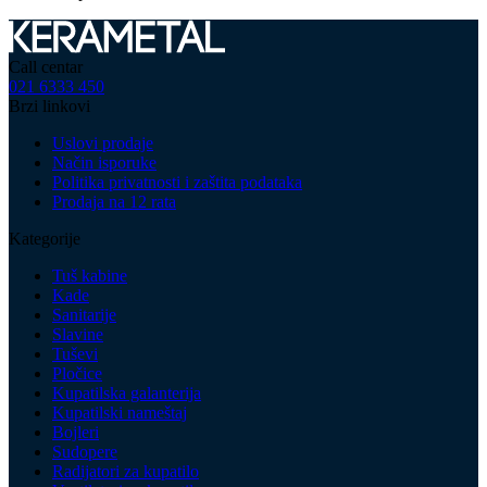
Call centar
021 6333 450
Brzi linkovi
Uslovi prodaje
Način isporuke
Politika privatnosti i zaštita podataka
Prodaja na 12 rata
Kategorije
Tuš kabine
Kade
Sanitarije
Slavine
Tuševi
Pločice
Kupatilska galanterija
Kupatilski nameštaj
Bojleri
Sudopere
Radijatori za kupatilo