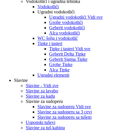
Vodokotlići i ugradna tehnika
Vodokotlići
Ugradni vodokotlići
Ugradni vodokotlići Vidi sve
Grohe vodokotlići
Geberit vodokotlići
Alca vodokotlići
WC šolja i vodokotlić
Tipke i tasteri
Tipke i tasteri Vidi sve
Geberit Delta Tipke
Geberit Sigma Tipke
Grohe Tipke
Alca Tipke
Ugradni elementi
Slavine
Slavine - Vidi sve
Slavine za lavabo
Slavine za kadu
Slavine za sudoperu
Slavine za sudoperu Vidi sve
Slavine za sudoperu sa 3 cevi
Slavine za sudoperu sa tušem
Usponski tuševi
Slavine za tuš kabinu