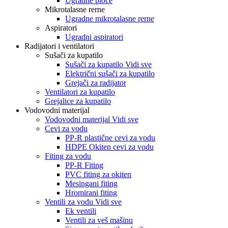
Ugradne ploče
Mikrotalasne rerne
Ugradne mikrotalasne rerne
Aspiratori
Ugradni aspiratori
Radijatori i ventilatori
Sušači za kupatilo
Sušači za kupatilo Vidi sve
Električni sušači za kupatilo
Grejači za radijator
Ventilatori za kupatilo
Grejalice za kupatilo
Vodovodni materijal
Vodovodni materijal Vidi sve
Cevi za vodu
PP-R plastične cevi za vodu
HDPE Okiten cevi za vodu
Fiting za vodu
PP-R Fiting
PVC fiting za okiten
Mesingani fiting
Hromirani fiting
Ventili za vodu Vidi sve
Ek ventili
Ventili za veš mašinu