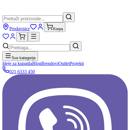
Prodavnice
Korpa
Sve kategorije
Ideje za kupatila
Blog
Brendovi
Outlet
Projekti
021 6333 450