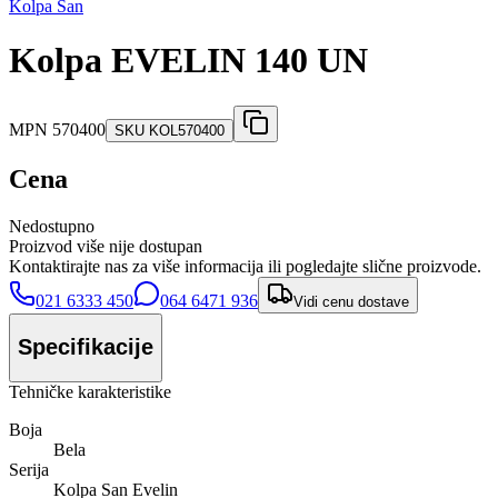
Kolpa San
Kolpa EVELIN 140 UN
MPN
570400
SKU
KOL570400
Cena
Nedostupno
Proizvod više nije dostupan
Kontaktirajte nas za više informacija ili pogledajte slične proizvode.
021 6333 450
064 6471 936
Vidi cenu dostave
Specifikacije
Tehničke karakteristike
Boja
Bela
Serija
Kolpa San Evelin