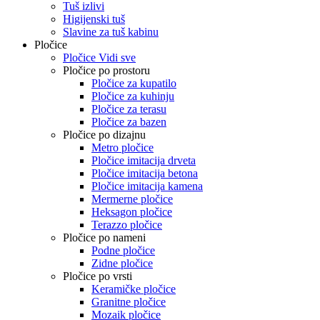
Tuš izlivi
Higijenski tuš
Slavine za tuš kabinu
Pločice
Pločice Vidi sve
Pločice po prostoru
Pločice za kupatilo
Pločice za kuhinju
Pločice za terasu
Pločice za bazen
Pločice po dizajnu
Metro pločice
Pločice imitacija drveta
Pločice imitacija betona
Pločice imitacija kamena
Mermerne pločice
Heksagon pločice
Terazzo pločice
Pločice po nameni
Podne pločice
Zidne pločice
Pločice po vrsti
Keramičke pločice
Granitne pločice
Mozaik pločice