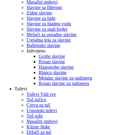
Masažni stubovi
Slavine sa filterom
Zidne slavine
Slavine za bide
Slavine za hladnu vodu
Slavine za mali bojler
Mešači za ugradne slavine
Ugradna tela za slavine
Baštenske slavine
Izdvojeno
Grohe slavine
Rosan slavine
Hansgrohe slavine
Blanco slavine
Metalac slavine za sudoperu
Rosan slavine za sudoperu
Tuševi
Tuševi Vidi sve
Tuš ručice
Creva za tuš
Usponski tuševi
Tuš ruže
Masažni stubovi
Klizne šipke
Držači za tuš