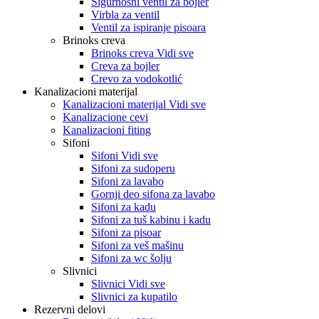
Sigurnosni ventil za bojler
Virbla za ventil
Ventil za ispiranje pisoara
Brinoks creva
Brinoks creva Vidi sve
Creva za bojler
Crevo za vodokotlić
Kanalizacioni materijal
Kanalizacioni materijal Vidi sve
Kanalizacione cevi
Kanalizacioni fiting
Sifoni
Sifoni Vidi sve
Sifoni za sudoperu
Sifoni za lavabo
Gornji deo sifona za lavabo
Sifoni za kadu
Sifoni za tuš kabinu i kadu
Sifoni za pisoar
Sifoni za veš mašinu
Sifoni za wc šolju
Slivnici
Slivnici Vidi sve
Slivnici za kupatilo
Rezervni delovi