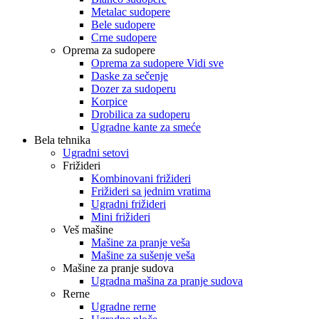
Metalac sudopere
Bele sudopere
Crne sudopere
Oprema za sudopere
Oprema za sudopere Vidi sve
Daske za sečenje
Dozer za sudoperu
Korpice
Drobilica za sudoperu
Ugradne kante za smeće
Bela tehnika
Ugradni setovi
Frižideri
Kombinovani frižideri
Frižideri sa jednim vratima
Ugradni frižideri
Mini frižideri
Veš mašine
Mašine za pranje veša
Mašine za sušenje veša
Mašine za pranje sudova
Ugradna mašina za pranje sudova
Rerne
Ugradne rerne