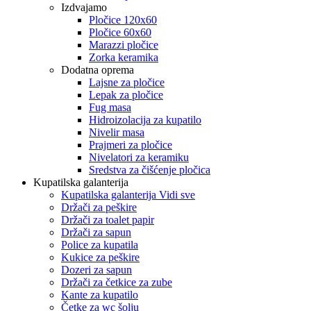
Izdvajamo
Pločice 120x60
Pločice 60x60
Marazzi pločice
Zorka keramika
Dodatna oprema
Lajsne za pločice
Lepak za pločice
Fug masa
Hidroizolacija za kupatilo
Nivelir masa
Prajmeri za pločice
Nivelatori za keramiku
Sredstva za čišćenje pločica
Kupatilska galanterija
Kupatilska galanterija Vidi sve
Držači za peškire
Držači za toalet papir
Držači za sapun
Police za kupatila
Kukice za peškire
Dozeri za sapun
Držači za četkice za zube
Kante za kupatilo
Četke za wc šolju