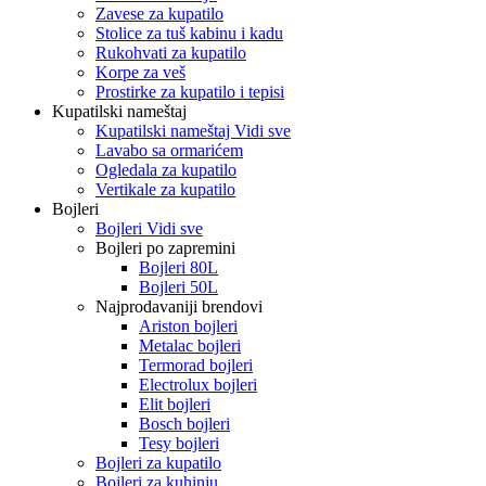
Zavese za kupatilo
Stolice za tuš kabinu i kadu
Rukohvati za kupatilo
Korpe za veš
Prostirke za kupatilo i tepisi
Kupatilski nameštaj
Kupatilski nameštaj Vidi sve
Lavabo sa ormarićem
Ogledala za kupatilo
Vertikale za kupatilo
Bojleri
Bojleri Vidi sve
Bojleri po zapremini
Bojleri 80L
Bojleri 50L
Najprodavaniji brendovi
Ariston bojleri
Metalac bojleri
Termorad bojleri
Electrolux bojleri
Elit bojleri
Bosch bojleri
Tesy bojleri
Bojleri za kupatilo
Bojleri za kuhinju