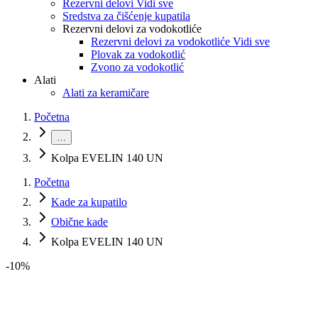
Rezervni delovi Vidi sve
Sredstva za čišćenje kupatila
Rezervni delovi za vodokotliće
Rezervni delovi za vodokotliće Vidi sve
Plovak za vodokotlić
Zvono za vodokotlić
Alati
Alati za keramičare
Početna
…
Kolpa EVELIN 140 UN
Početna
Kade za kupatilo
Obične kade
Kolpa EVELIN 140 UN
-
10
%