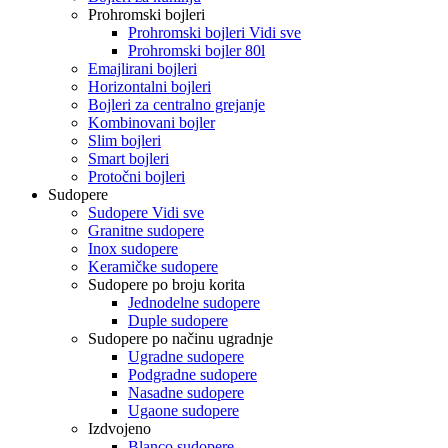
Prohromski bojleri
Prohromski bojleri Vidi sve
Prohromski bojler 80l
Emajlirani bojleri
Horizontalni bojleri
Bojleri za centralno grejanje
Kombinovani bojler
Slim bojleri
Smart bojleri
Protočni bojleri
Sudopere
Sudopere Vidi sve
Granitne sudopere
Inox sudopere
Keramičke sudopere
Sudopere po broju korita
Jednodelne sudopere
Duple sudopere
Sudopere po načinu ugradnje
Ugradne sudopere
Podgradne sudopere
Nasadne sudopere
Ugaone sudopere
Izdvojeno
Blanco sudopere