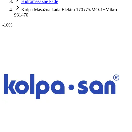
Hidromasažne kade
Kolpa Masažna kada Elektra 170x75/MO-1+Mikro
931470
-
10
%