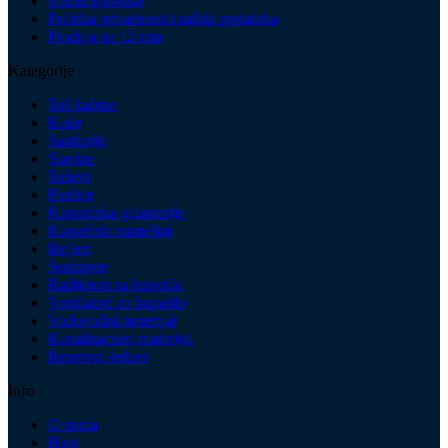
Način isporuke
Politika privatnosti i zaštita podataka
Prodaja na 12 rata
Kategorije
Tuš kabine
Kade
Sanitarije
Slavine
Tuševi
Pločice
Kupatilska galanterija
Kupatilski nameštaj
Bojleri
Sudopere
Radijatori za kupatilo
Ventilatori za kupatilo
Vodovodni materijal
Kanalizacioni materijal
Rezervni delovi
Info
O nama
Blog