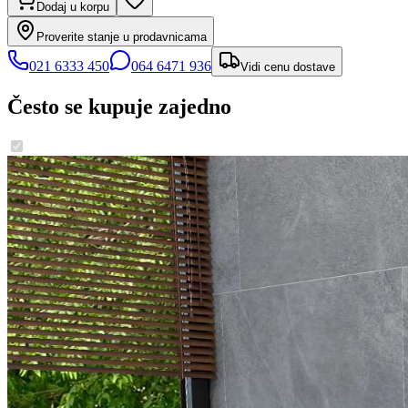
Dodaj u korpu
Proverite stanje u prodavnicama
021 6333 450
064 6471 936
Vidi cenu dostave
Često se kupuje zajedno