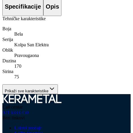
Specifikacije
Opis
Tehničke karakteristike
Boja
Bela
Serija
Kolpa San Elektra
Oblik
Pravougaona
Duzina
170
Sirina
75
Prikaži sve karakteristike
Call centar
021 6333 450
Brzi linkovi
Uslovi prodaje