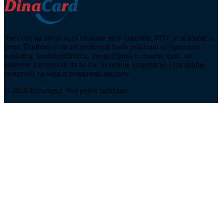
Sve cene na ovom sajtu iskazane su u dinarima. PDV je uračunat u
cenu. Trudimo se da svi proizvodi budu prikazani sa ispravnim
nazivima, karakteristikama, fotografijama i cenama. Ipak, ne
možemo garantovati da su sve navedene informacije i fotografije
proizvoda na sajtu u potpunosti ispravne.
© 2026 Kerametal. Sva prava zadržana.