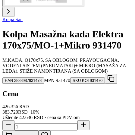
Kolpa San
Kolpa Masažna kada Elektra
170x75/MO-1+Mikro 931470
M.KADA, Q170x75, SA OBLOGOM, PRAVOUGAONA,
VODENI SISTEM (PNEUMATSKI)+ MIKRO (MASAŽA ZA
LEĐA), STIŽE NAMONTIRANA (SA OBLOGOM)
MPN
931470
EAN
3838987931478
SKU
KOL931470
Cena
426.356 RSD
383.720
RSD
−
10
%
Uštedite
42.636 RSD
· cena sa PDV-om