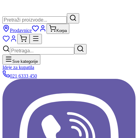
Prodavnice
Korpa
Sve kategorije
Ideje za kupatila
021 6333 450