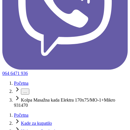
064 6471 936
Početna
…
Kolpa Masažna kada Elektra 170x75/MO-1+Mikro
931470
Početna
Kade za kupatilo