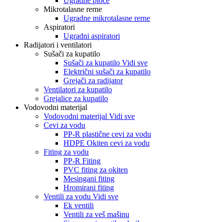
Ugradne ploče
Mikrotalasne rerne
Ugradne mikrotalasne rerne
Aspiratori
Ugradni aspiratori
Radijatori i ventilatori
Sušači za kupatilo
Sušači za kupatilo Vidi sve
Električni sušači za kupatilo
Grejači za radijator
Ventilatori za kupatilo
Grejalice za kupatilo
Vodovodni materijal
Vodovodni materijal Vidi sve
Cevi za vodu
PP-R plastične cevi za vodu
HDPE Okiten cevi za vodu
Fiting za vodu
PP-R Fiting
PVC fiting za okiten
Mesingani fiting
Hromirani fiting
Ventili za vodu Vidi sve
Ek ventili
Ventili za veš mašinu