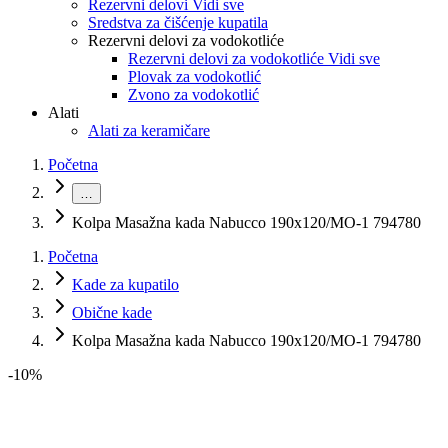
Rezervni delovi Vidi sve
Sredstva za čišćenje kupatila
Rezervni delovi za vodokotliće
Rezervni delovi za vodokotliće Vidi sve
Plovak za vodokotlić
Zvono za vodokotlić
Alati
Alati za keramičare
Početna
…
Kolpa Masažna kada Nabucco 190x120/MO-1 794780
Početna
Kade za kupatilo
Obične kade
Kolpa Masažna kada Nabucco 190x120/MO-1 794780
-
10
%