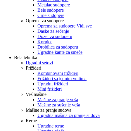
Metalac sudopere
Bele sudopere
Crne sudopere
Oprema za sudopere
Oprema za sudopere Vidi sve
Daske za sečenje
Dozer za sudoperu
Korpice
Drobilica za sudoperu
Ugradne kante za smeće
Bela tehnika
Ugradni setovi
Frižideri
Kombinovani frižideri
Frižideri sa jednim vratima
Ugradni frižideri
Mini frižideri
Veš mašine
Mašine za pranje veša
Mašine za sušenje veša
Mašine za pranje sudova
Ugradna mašina za pranje sudova
Rerne
Ugradne rerne