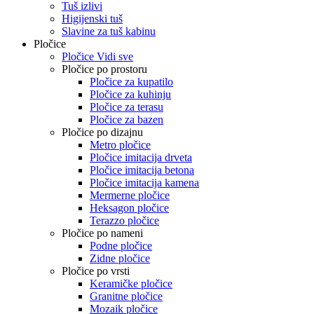
Tuš izlivi
Higijenski tuš
Slavine za tuš kabinu
Pločice
Pločice Vidi sve
Pločice po prostoru
Pločice za kupatilo
Pločice za kuhinju
Pločice za terasu
Pločice za bazen
Pločice po dizajnu
Metro pločice
Pločice imitacija drveta
Pločice imitacija betona
Pločice imitacija kamena
Mermerne pločice
Heksagon pločice
Terazzo pločice
Pločice po nameni
Podne pločice
Zidne pločice
Pločice po vrsti
Keramičke pločice
Granitne pločice
Mozaik pločice