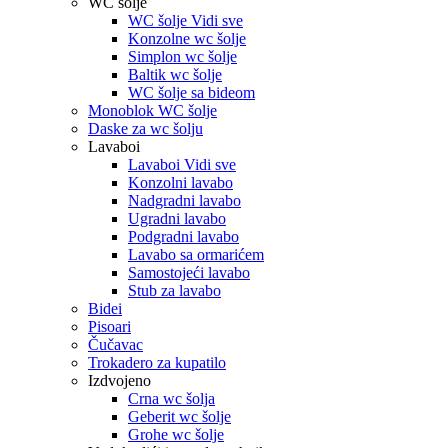
WC šolje
WC šolje Vidi sve
Konzolne wc šolje
Simplon wc šolje
Baltik wc šolje
WC šolje sa bideom
Monoblok WC šolje
Daske za wc šolju
Lavaboi
Lavaboi Vidi sve
Konzolni lavabo
Nadgradni lavabo
Ugradni lavabo
Podgradni lavabo
Lavabo sa ormarićem
Samostojeći lavabo
Stub za lavabo
Bidei
Pisoari
Čučavac
Trokadero za kupatilo
Izdvojeno
Crna wc šolja
Geberit wc šolje
Grohe wc šolje