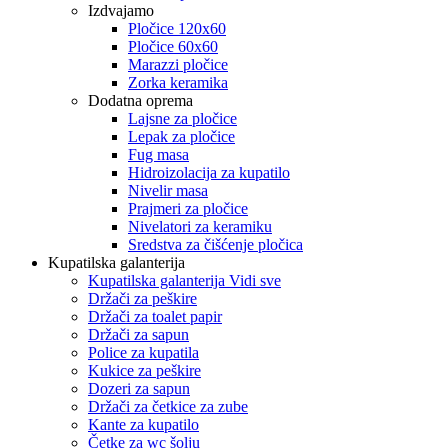
Izdvajamo
Pločice 120x60
Pločice 60x60
Marazzi pločice
Zorka keramika
Dodatna oprema
Lajsne za pločice
Lepak za pločice
Fug masa
Hidroizolacija za kupatilo
Nivelir masa
Prajmeri za pločice
Nivelatori za keramiku
Sredstva za čišćenje pločica
Kupatilska galanterija
Kupatilska galanterija Vidi sve
Držači za peškire
Držači za toalet papir
Držači za sapun
Police za kupatila
Kukice za peškire
Dozeri za sapun
Držači za četkice za zube
Kante za kupatilo
Četke za wc šolju