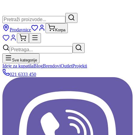
Prodavnice
Korpa
Sve kategorije
Ideje za kupatila
Blog
Brendovi
Outlet
Projekti
021 6333 450