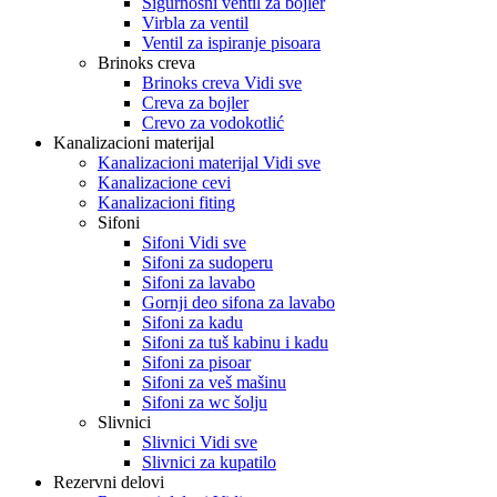
Sigurnosni ventil za bojler
Virbla za ventil
Ventil za ispiranje pisoara
Brinoks creva
Brinoks creva Vidi sve
Creva za bojler
Crevo za vodokotlić
Kanalizacioni materijal
Kanalizacioni materijal Vidi sve
Kanalizacione cevi
Kanalizacioni fiting
Sifoni
Sifoni Vidi sve
Sifoni za sudoperu
Sifoni za lavabo
Gornji deo sifona za lavabo
Sifoni za kadu
Sifoni za tuš kabinu i kadu
Sifoni za pisoar
Sifoni za veš mašinu
Sifoni za wc šolju
Slivnici
Slivnici Vidi sve
Slivnici za kupatilo
Rezervni delovi