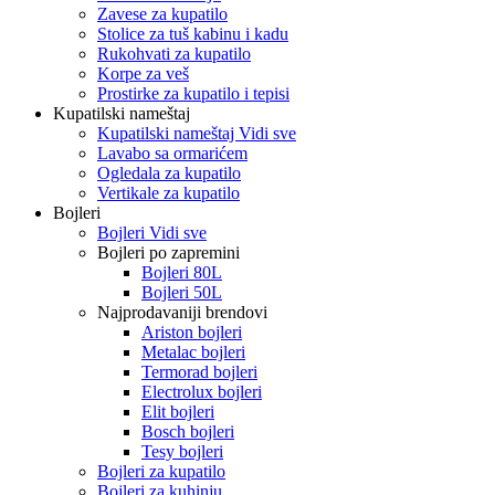
Zavese za kupatilo
Stolice za tuš kabinu i kadu
Rukohvati za kupatilo
Korpe za veš
Prostirke za kupatilo i tepisi
Kupatilski nameštaj
Kupatilski nameštaj Vidi sve
Lavabo sa ormarićem
Ogledala za kupatilo
Vertikale za kupatilo
Bojleri
Bojleri Vidi sve
Bojleri po zapremini
Bojleri 80L
Bojleri 50L
Najprodavaniji brendovi
Ariston bojleri
Metalac bojleri
Termorad bojleri
Electrolux bojleri
Elit bojleri
Bosch bojleri
Tesy bojleri
Bojleri za kupatilo
Bojleri za kuhinju