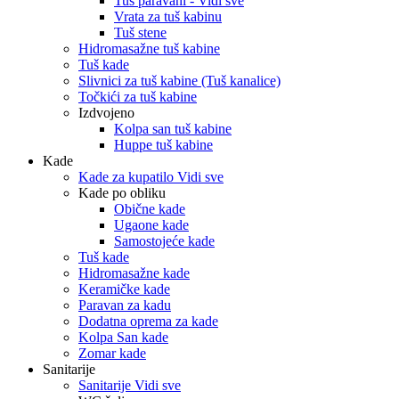
Tuš paravani - Vidi sve
Vrata za tuš kabinu
Tuš stene
Hidromasažne tuš kabine
Tuš kade
Slivnici za tuš kabine (Tuš kanalice)
Točkići za tuš kabine
Izdvojeno
Kolpa san tuš kabine
Huppe tuš kabine
Kade
Kade za kupatilo Vidi sve
Kade po obliku
Obične kade
Ugaone kade
Samostojeće kade
Tuš kade
Hidromasažne kade
Keramičke kade
Paravan za kadu
Dodatna oprema za kade
Kolpa San kade
Zomar kade
Sanitarije
Sanitarije Vidi sve