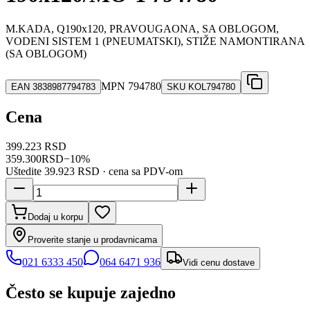
M.KADA, Q190x120, PRAVOUGAONA, SA OBLOGOM,
VODENI SISTEM 1 (PNEUMATSKI), STIŽE NAMONTIRANA
(SA OBLOGOM)
MPN
794780
EAN
3838987794783
SKU
KOL794780
Cena
399.223 RSD
359.300
RSD
−
10
%
Uštedite
39.923 RSD
· cena sa PDV-om
Dodaj u korpu
Proverite stanje u prodavnicama
021 6333 450
064 6471 936
Vidi cenu dostave
Često se kupuje zajedno