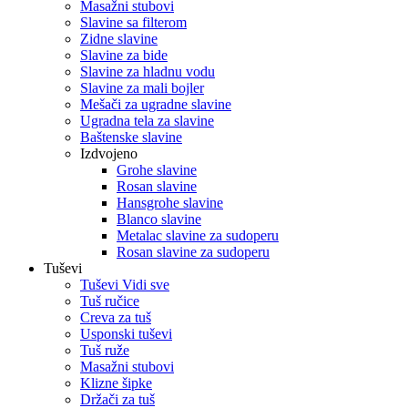
Masažni stubovi
Slavine sa filterom
Zidne slavine
Slavine za bide
Slavine za hladnu vodu
Slavine za mali bojler
Mešači za ugradne slavine
Ugradna tela za slavine
Baštenske slavine
Izdvojeno
Grohe slavine
Rosan slavine
Hansgrohe slavine
Blanco slavine
Metalac slavine za sudoperu
Rosan slavine za sudoperu
Tuševi
Tuševi Vidi sve
Tuš ručice
Creva za tuš
Usponski tuševi
Tuš ruže
Masažni stubovi
Klizne šipke
Držači za tuš