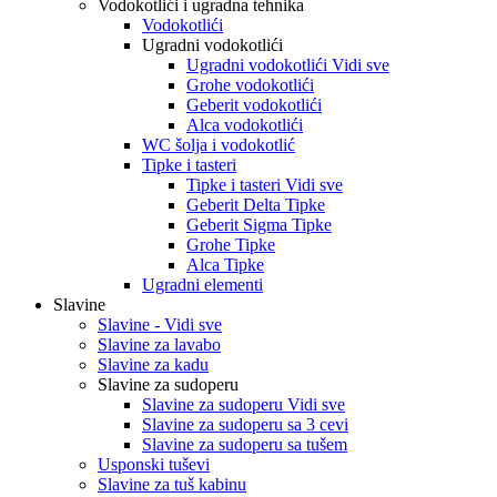
Vodokotlići i ugradna tehnika
Vodokotlići
Ugradni vodokotlići
Ugradni vodokotlići Vidi sve
Grohe vodokotlići
Geberit vodokotlići
Alca vodokotlići
WC šolja i vodokotlić
Tipke i tasteri
Tipke i tasteri Vidi sve
Geberit Delta Tipke
Geberit Sigma Tipke
Grohe Tipke
Alca Tipke
Ugradni elementi
Slavine
Slavine - Vidi sve
Slavine za lavabo
Slavine za kadu
Slavine za sudoperu
Slavine za sudoperu Vidi sve
Slavine za sudoperu sa 3 cevi
Slavine za sudoperu sa tušem
Usponski tuševi
Slavine za tuš kabinu