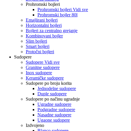
Prohromski bojleri
Prohromski bojleri Vidi sve
Prohromski bojler 80l
Emajlirani bojleri
Horizontalni bojleri
Bojleri za centralno grejanje
Kombinovani bojler
Slim bojleri
Smart bojleri
Protočni bojleri
Sudopere
Sudopere Vidi sve
Granitne sudopere
Inox sudopere
Keramičke sudopere
Sudopere po broju korita
Jednodelne sudopere
Duple sudopere
Sudopere po načinu ugradnje
Ugradne sudopere
Podgradne sudopere
Nasadne sudopere
Ugaone sudopere
Izdvojeno
Blanco sudopere