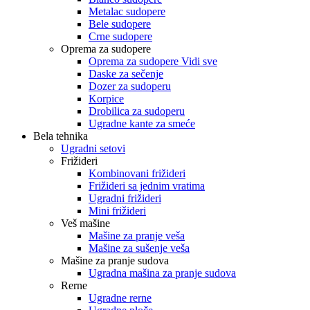
Metalac sudopere
Bele sudopere
Crne sudopere
Oprema za sudopere
Oprema za sudopere Vidi sve
Daske za sečenje
Dozer za sudoperu
Korpice
Drobilica za sudoperu
Ugradne kante za smeće
Bela tehnika
Ugradni setovi
Frižideri
Kombinovani frižideri
Frižideri sa jednim vratima
Ugradni frižideri
Mini frižideri
Veš mašine
Mašine za pranje veša
Mašine za sušenje veša
Mašine za pranje sudova
Ugradna mašina za pranje sudova
Rerne
Ugradne rerne