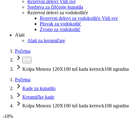
Rezervni delovi Vidi sve
Sredstva za čišćenje kupatila
Rezervni delovi za vodokotliće
Rezervni delovi za vodokotliće Vidi sve
Plovak za vodokotlić
Zvono za vodokotlić
Alati
Alati za keramičare
Početna
…
Kolpa Menora 120X100 tuš kada kerrock108 ugradna
Početna
Kade za kupatilo
Keramičke kade
Kolpa Menora 120X100 tuš kada kerrock108 ugradna
-
10
%