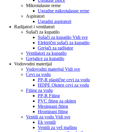
Ugradne ploče
Mikrotalasne rerne
Ugradne mikrotalasne rerne
Aspiratori
Ugradni aspiratori
Radijatori i ventilatori
Sušači za kupatilo
Sušači za kupatilo Vidi sve
Električni sušači za kupatilo
Grejači za radijator
Ventilatori za kupatilo
Grejalice za kupatilo
Vodovodni materijal
Vodovodni materijal Vidi sve
Cevi za vodu
PP-R plastične cevi za vodu
HDPE Okiten cevi za vodu
Fiting za vodu
PP-R Fiting
PVC fiting za okiten
Mesingani fiting
Hromirani fiting
Ventili za vodu Vidi sve
Ek ventili
Ventili za veš mašinu