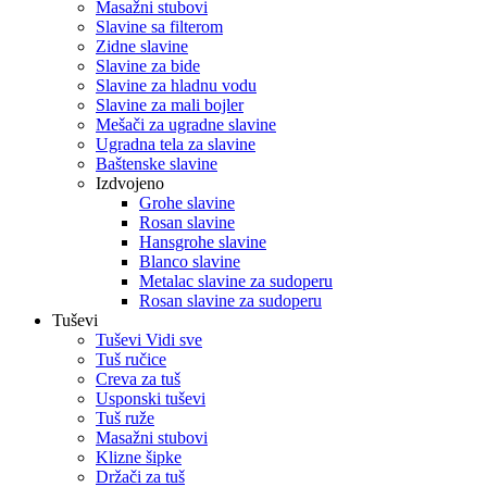
Masažni stubovi
Slavine sa filterom
Zidne slavine
Slavine za bide
Slavine za hladnu vodu
Slavine za mali bojler
Mešači za ugradne slavine
Ugradna tela za slavine
Baštenske slavine
Izdvojeno
Grohe slavine
Rosan slavine
Hansgrohe slavine
Blanco slavine
Metalac slavine za sudoperu
Rosan slavine za sudoperu
Tuševi
Tuševi Vidi sve
Tuš ručice
Creva za tuš
Usponski tuševi
Tuš ruže
Masažni stubovi
Klizne šipke
Držači za tuš