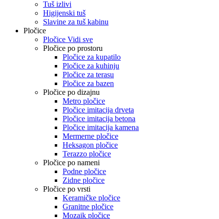
Tuš izlivi
Higijenski tuš
Slavine za tuš kabinu
Pločice
Pločice Vidi sve
Pločice po prostoru
Pločice za kupatilo
Pločice za kuhinju
Pločice za terasu
Pločice za bazen
Pločice po dizajnu
Metro pločice
Pločice imitacija drveta
Pločice imitacija betona
Pločice imitacija kamena
Mermerne pločice
Heksagon pločice
Terazzo pločice
Pločice po nameni
Podne pločice
Zidne pločice
Pločice po vrsti
Keramičke pločice
Granitne pločice
Mozaik pločice