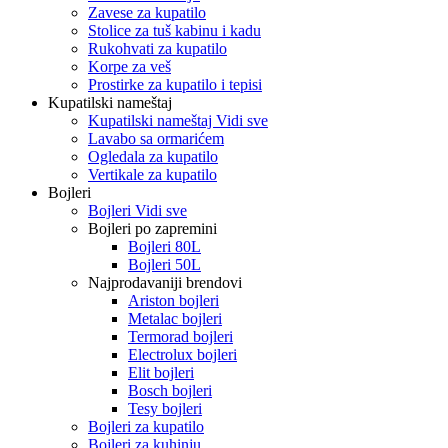
Zavese za kupatilo
Stolice za tuš kabinu i kadu
Rukohvati za kupatilo
Korpe za veš
Prostirke za kupatilo i tepisi
Kupatilski nameštaj
Kupatilski nameštaj Vidi sve
Lavabo sa ormarićem
Ogledala za kupatilo
Vertikale za kupatilo
Bojleri
Bojleri Vidi sve
Bojleri po zapremini
Bojleri 80L
Bojleri 50L
Najprodavaniji brendovi
Ariston bojleri
Metalac bojleri
Termorad bojleri
Electrolux bojleri
Elit bojleri
Bosch bojleri
Tesy bojleri
Bojleri za kupatilo
Bojleri za kuhinju