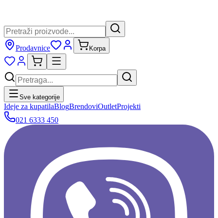
Prodavnice
Korpa
Sve kategorije
Ideje za kupatila
Blog
Brendovi
Outlet
Projekti
021 6333 450