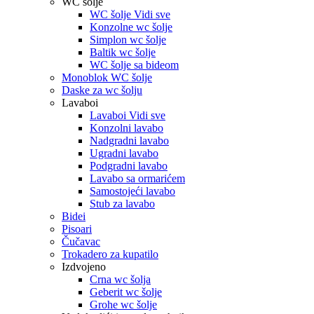
WC šolje
WC šolje Vidi sve
Konzolne wc šolje
Simplon wc šolje
Baltik wc šolje
WC šolje sa bideom
Monoblok WC šolje
Daske za wc šolju
Lavaboi
Lavaboi Vidi sve
Konzolni lavabo
Nadgradni lavabo
Ugradni lavabo
Podgradni lavabo
Lavabo sa ormarićem
Samostojeći lavabo
Stub za lavabo
Bidei
Pisoari
Čučavac
Trokadero za kupatilo
Izdvojeno
Crna wc šolja
Geberit wc šolje
Grohe wc šolje