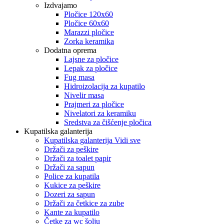
Izdvajamo
Pločice 120x60
Pločice 60x60
Marazzi pločice
Zorka keramika
Dodatna oprema
Lajsne za pločice
Lepak za pločice
Fug masa
Hidroizolacija za kupatilo
Nivelir masa
Prajmeri za pločice
Nivelatori za keramiku
Sredstva za čišćenje pločica
Kupatilska galanterija
Kupatilska galanterija Vidi sve
Držači za peškire
Držači za toalet papir
Držači za sapun
Police za kupatila
Kukice za peškire
Dozeri za sapun
Držači za četkice za zube
Kante za kupatilo
Četke za wc šolju