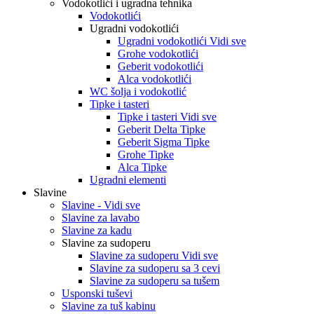
Vodokotlići i ugradna tehnika
Vodokotlići
Ugradni vodokotlići
Ugradni vodokotlići Vidi sve
Grohe vodokotlići
Geberit vodokotlići
Alca vodokotlići
WC šolja i vodokotlić
Tipke i tasteri
Tipke i tasteri Vidi sve
Geberit Delta Tipke
Geberit Sigma Tipke
Grohe Tipke
Alca Tipke
Ugradni elementi
Slavine
Slavine - Vidi sve
Slavine za lavabo
Slavine za kadu
Slavine za sudoperu
Slavine za sudoperu Vidi sve
Slavine za sudoperu sa 3 cevi
Slavine za sudoperu sa tušem
Usponski tuševi
Slavine za tuš kabinu