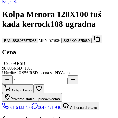
Kolpa San
Kolpa Menora 120X100 tuš
kada kerrock108 ugradna
MPN
575080
EAN
3838987575085
SKU
KOL575080
Cena
109.559 RSD
98.603
RSD
−
10
%
Uštedite
10.956 RSD
· cena sa PDV-om
Dodaj u korpu
Proverite stanje u prodavnicama
021 6333 450
064 6471 936
Vidi cenu dostave