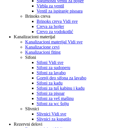
Sigurnosni ventil za bojler
Virbla za ventil
Ventil za ispiranje pisoara
Brinoks creva
Brinoks creva Vidi sve
Creva za bojler
Crevo za vodokotlić
Kanalizacioni materijal
Kanalizacioni materijal Vidi sve
Kanalizacione cevi
Kanalizacioni fiting
Sifoni
Sifoni Vidi sve
Sifoni za sudoperu
Sifoni za lavabo
Gornji deo sifona za lavabo
Sifoni za kadu
Sifoni za tuš kabinu i kadu
Sifoni za pisoar
Sifoni za veš mašinu
Sifoni za wc šolju
Slivnici
Slivnici Vidi sve
Slivnici za kupatilo
Rezervni delovi