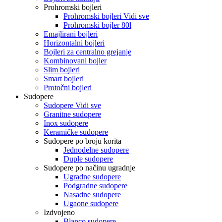
Prohromski bojleri
Prohromski bojleri Vidi sve
Prohromski bojler 80l
Emajlirani bojleri
Horizontalni bojleri
Bojleri za centralno grejanje
Kombinovani bojler
Slim bojleri
Smart bojleri
Protočni bojleri
Sudopere
Sudopere Vidi sve
Granitne sudopere
Inox sudopere
Keramičke sudopere
Sudopere po broju korita
Jednodelne sudopere
Duple sudopere
Sudopere po načinu ugradnje
Ugradne sudopere
Podgradne sudopere
Nasadne sudopere
Ugaone sudopere
Izdvojeno
Blanco sudopere