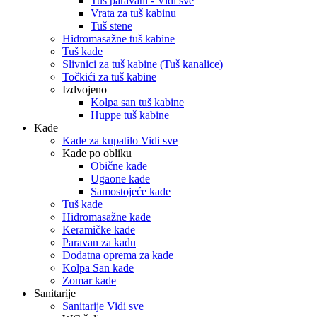
Tuš paravani - Vidi sve
Vrata za tuš kabinu
Tuš stene
Hidromasažne tuš kabine
Tuš kade
Slivnici za tuš kabine (Tuš kanalice)
Točkići za tuš kabine
Izdvojeno
Kolpa san tuš kabine
Huppe tuš kabine
Kade
Kade za kupatilo Vidi sve
Kade po obliku
Obične kade
Ugaone kade
Samostojeće kade
Tuš kade
Hidromasažne kade
Keramičke kade
Paravan za kadu
Dodatna oprema za kade
Kolpa San kade
Zomar kade
Sanitarije
Sanitarije Vidi sve