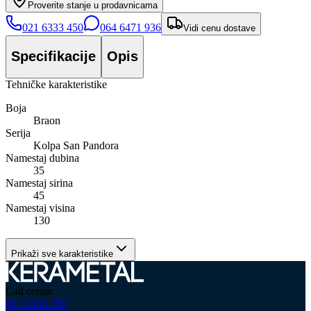
Proverite stanje u prodavnicama
021 6333 450
064 6471 936
Vidi cenu dostave
Specifikacije
Opis
Tehničke karakteristike
Boja
Braon
Serija
Kolpa San Pandora
Namestaj dubina
35
Namestaj sirina
45
Namestaj visina
130
Prikaži sve karakteristike
Call centar
021 6333 450