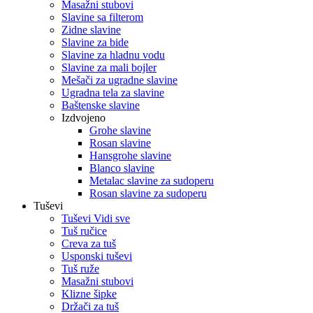
Masažni stubovi
Slavine sa filterom
Zidne slavine
Slavine za bide
Slavine za hladnu vodu
Slavine za mali bojler
Mešači za ugradne slavine
Ugradna tela za slavine
Baštenske slavine
Izdvojeno
Grohe slavine
Rosan slavine
Hansgrohe slavine
Blanco slavine
Metalac slavine za sudoperu
Rosan slavine za sudoperu
Tuševi
Tuševi Vidi sve
Tuš ručice
Creva za tuš
Usponski tuševi
Tuš ruže
Masažni stubovi
Klizne šipke
Držači za tuš