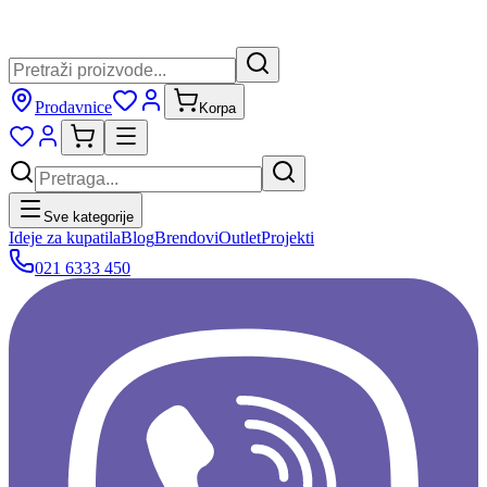
Prodavnice
Korpa
Sve kategorije
Ideje za kupatila
Blog
Brendovi
Outlet
Projekti
021 6333 450