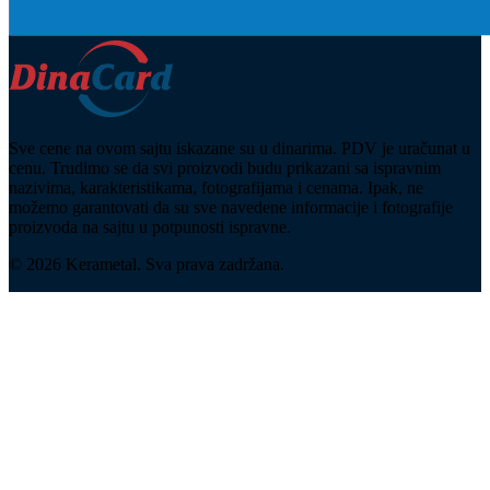
Sve cene na ovom sajtu iskazane su u dinarima. PDV je uračunat u
cenu. Trudimo se da svi proizvodi budu prikazani sa ispravnim
nazivima, karakteristikama, fotografijama i cenama. Ipak, ne
možemo garantovati da su sve navedene informacije i fotografije
proizvoda na sajtu u potpunosti ispravne.
© 2026 Kerametal. Sva prava zadržana.