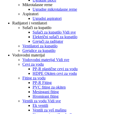
Ugradne ploče
Mikrotalasne rerne
Ugradne mikrotalasne rerne
Aspiratori
Ugradni aspiratori
Radijatori i ventilatori
Sušači za kupatilo
Sušači za kupatilo Vidi sve
Električni sušači za kupatilo
Grejači za radijator
Ventilatori za kupatilo
Grejalice za kupatilo
Vodovodni materijal
Vodovodni materijal Vidi sve
Cevi za vodu
PP-R plastične cevi za vodu
HDPE Okiten cevi za vodu
Fiting za vodu
PP-R Fiting
PVC fiting za okiten
Mesingani fiting
Hromirani fiting
Ventili za vodu Vidi sve
Ek ventili
Ventili za veš mašinu