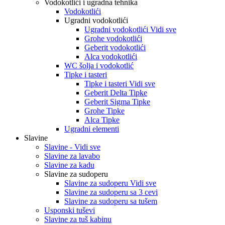
Vodokotlići i ugradna tehnika
Vodokotlići
Ugradni vodokotlići
Ugradni vodokotlići Vidi sve
Grohe vodokotlići
Geberit vodokotlići
Alca vodokotlići
WC šolja i vodokotlić
Tipke i tasteri
Tipke i tasteri Vidi sve
Geberit Delta Tipke
Geberit Sigma Tipke
Grohe Tipke
Alca Tipke
Ugradni elementi
Slavine
Slavine - Vidi sve
Slavine za lavabo
Slavine za kadu
Slavine za sudoperu
Slavine za sudoperu Vidi sve
Slavine za sudoperu sa 3 cevi
Slavine za sudoperu sa tušem
Usponski tuševi
Slavine za tuš kabinu