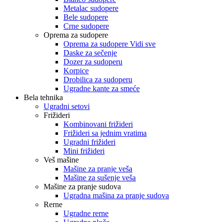
Metalac sudopere
Bele sudopere
Crne sudopere
Oprema za sudopere
Oprema za sudopere Vidi sve
Daske za sečenje
Dozer za sudoperu
Korpice
Drobilica za sudoperu
Ugradne kante za smeće
Bela tehnika
Ugradni setovi
Frižideri
Kombinovani frižideri
Frižideri sa jednim vratima
Ugradni frižideri
Mini frižideri
Veš mašine
Mašine za pranje veša
Mašine za sušenje veša
Mašine za pranje sudova
Ugradna mašina za pranje sudova
Rerne
Ugradne rerne