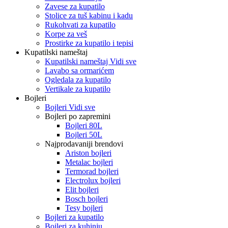
Zavese za kupatilo
Stolice za tuš kabinu i kadu
Rukohvati za kupatilo
Korpe za veš
Prostirke za kupatilo i tepisi
Kupatilski nameštaj
Kupatilski nameštaj Vidi sve
Lavabo sa ormarićem
Ogledala za kupatilo
Vertikale za kupatilo
Bojleri
Bojleri Vidi sve
Bojleri po zapremini
Bojleri 80L
Bojleri 50L
Najprodavaniji brendovi
Ariston bojleri
Metalac bojleri
Termorad bojleri
Electrolux bojleri
Elit bojleri
Bosch bojleri
Tesy bojleri
Bojleri za kupatilo
Bojleri za kuhinju