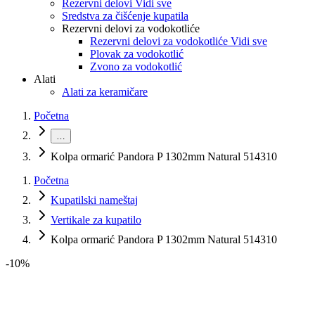
Rezervni delovi Vidi sve
Sredstva za čišćenje kupatila
Rezervni delovi za vodokotliće
Rezervni delovi za vodokotliće Vidi sve
Plovak za vodokotlić
Zvono za vodokotlić
Alati
Alati za keramičare
Početna
…
Kolpa ormarić Pandora P 1302mm Natural 514310
Početna
Kupatilski nameštaj
Vertikale za kupatilo
Kolpa ormarić Pandora P 1302mm Natural 514310
-
10
%