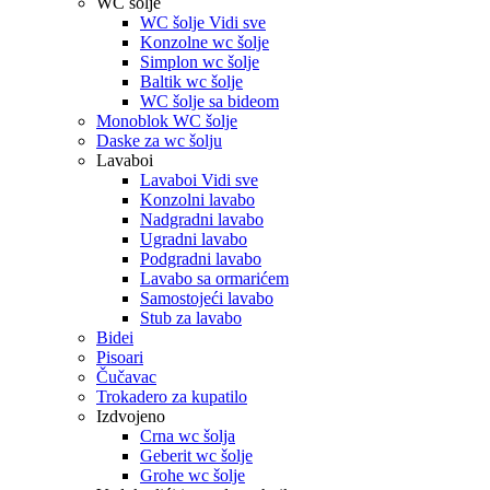
WC šolje
WC šolje Vidi sve
Konzolne wc šolje
Simplon wc šolje
Baltik wc šolje
WC šolje sa bideom
Monoblok WC šolje
Daske za wc šolju
Lavaboi
Lavaboi Vidi sve
Konzolni lavabo
Nadgradni lavabo
Ugradni lavabo
Podgradni lavabo
Lavabo sa ormarićem
Samostojeći lavabo
Stub za lavabo
Bidei
Pisoari
Čučavac
Trokadero za kupatilo
Izdvojeno
Crna wc šolja
Geberit wc šolje
Grohe wc šolje