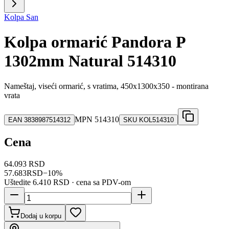
Kolpa San
Kolpa ormarić Pandora P
1302mm Natural 514310
Nameštaj, viseći ormarić, s vratima, 450x1300x350 - montirana
vrata
MPN
514310
EAN
3838987514312
SKU
KOL514310
Cena
64.093 RSD
57.683
RSD
−
10
%
Uštedite
6.410 RSD
· cena sa PDV-om
Dodaj u korpu