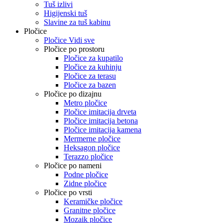
Tuš izlivi
Higijenski tuš
Slavine za tuš kabinu
Pločice
Pločice Vidi sve
Pločice po prostoru
Pločice za kupatilo
Pločice za kuhinju
Pločice za terasu
Pločice za bazen
Pločice po dizajnu
Metro pločice
Pločice imitacija drveta
Pločice imitacija betona
Pločice imitacija kamena
Mermerne pločice
Heksagon pločice
Terazzo pločice
Pločice po nameni
Podne pločice
Zidne pločice
Pločice po vrsti
Keramičke pločice
Granitne pločice
Mozaik pločice