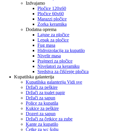
Izdvajamo
Pločice 120x60
Pločice 60x60
Marazzi pločice
Zorka keramika
Dodatna oprema
Lajsne za pločice
Lepak za pločice
Fug masa
Hidroizolacija za kupatilo
Nivelir masa
Prajmeri za pločice
Nivelatori za keramiku
Sredstva za čišćenje pločica
Kupatilska galanterija
Kupatilska galanterija Vidi sve
Držači za peškire
Držači za toalet papir
Držači za sapun
Police za kupatila
Kukice za peškire
Dozeri za sapun
Držači za četkice za zube
Kante za kupatilo
Četke za wc šolju