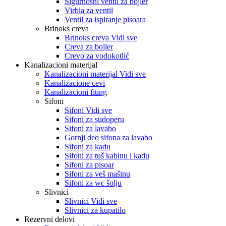
Sigurnosni ventil za bojler
Virbla za ventil
Ventil za ispiranje pisoara
Brinoks creva
Brinoks creva Vidi sve
Creva za bojler
Crevo za vodokotlić
Kanalizacioni materijal
Kanalizacioni materijal Vidi sve
Kanalizacione cevi
Kanalizacioni fiting
Sifoni
Sifoni Vidi sve
Sifoni za sudoperu
Sifoni za lavabo
Gornji deo sifona za lavabo
Sifoni za kadu
Sifoni za tuš kabinu i kadu
Sifoni za pisoar
Sifoni za veš mašinu
Sifoni za wc šolju
Slivnici
Slivnici Vidi sve
Slivnici za kupatilo
Rezervni delovi