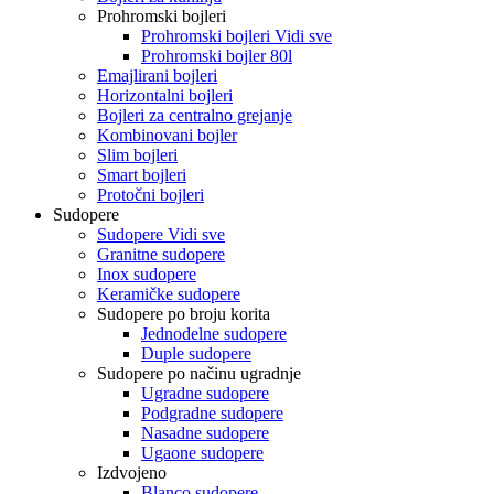
Prohromski bojleri
Prohromski bojleri Vidi sve
Prohromski bojler 80l
Emajlirani bojleri
Horizontalni bojleri
Bojleri za centralno grejanje
Kombinovani bojler
Slim bojleri
Smart bojleri
Protočni bojleri
Sudopere
Sudopere Vidi sve
Granitne sudopere
Inox sudopere
Keramičke sudopere
Sudopere po broju korita
Jednodelne sudopere
Duple sudopere
Sudopere po načinu ugradnje
Ugradne sudopere
Podgradne sudopere
Nasadne sudopere
Ugaone sudopere
Izdvojeno
Blanco sudopere