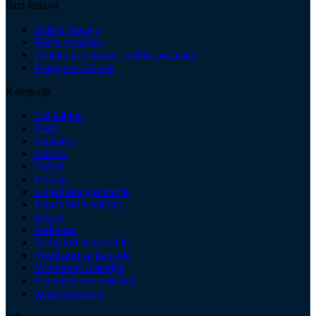
Brzi linkovi
Uslovi prodaje
Način isporuke
Politika privatnosti i zaštita podataka
Prodaja na 12 rata
Kategorije
Tuš kabine
Kade
Sanitarije
Slavine
Tuševi
Pločice
Kupatilska galanterija
Kupatilski nameštaj
Bojleri
Sudopere
Radijatori za kupatilo
Ventilatori za kupatilo
Vodovodni materijal
Kanalizacioni materijal
Rezervni delovi