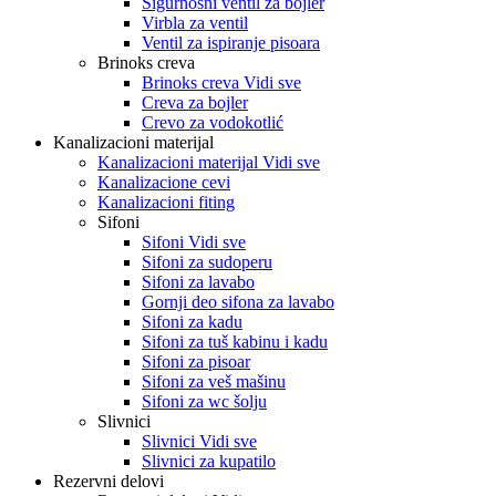
Sigurnosni ventil za bojler
Virbla za ventil
Ventil za ispiranje pisoara
Brinoks creva
Brinoks creva Vidi sve
Creva za bojler
Crevo za vodokotlić
Kanalizacioni materijal
Kanalizacioni materijal Vidi sve
Kanalizacione cevi
Kanalizacioni fiting
Sifoni
Sifoni Vidi sve
Sifoni za sudoperu
Sifoni za lavabo
Gornji deo sifona za lavabo
Sifoni za kadu
Sifoni za tuš kabinu i kadu
Sifoni za pisoar
Sifoni za veš mašinu
Sifoni za wc šolju
Slivnici
Slivnici Vidi sve
Slivnici za kupatilo
Rezervni delovi