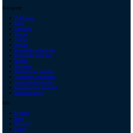
Kategorije
Tuš kabine
Kade
Sanitarije
Slavine
Tuševi
Pločice
Kupatilska galanterija
Kupatilski nameštaj
Bojleri
Sudopere
Radijatori za kupatilo
Ventilatori za kupatilo
Vodovodni materijal
Kanalizacioni materijal
Rezervni delovi
Info
O nama
Blog
Brendovi
Outlet