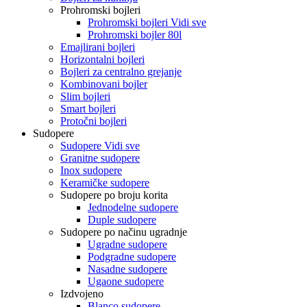
Prohromski bojleri
Prohromski bojleri Vidi sve
Prohromski bojler 80l
Emajlirani bojleri
Horizontalni bojleri
Bojleri za centralno grejanje
Kombinovani bojler
Slim bojleri
Smart bojleri
Protočni bojleri
Sudopere
Sudopere Vidi sve
Granitne sudopere
Inox sudopere
Keramičke sudopere
Sudopere po broju korita
Jednodelne sudopere
Duple sudopere
Sudopere po načinu ugradnje
Ugradne sudopere
Podgradne sudopere
Nasadne sudopere
Ugaone sudopere
Izdvojeno
Blanco sudopere