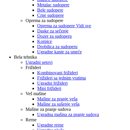
Metalac sudopere
Bele sudopere
Crne sudopere
Oprema za sudopere
Oprema za sudopere Vidi sve
Daske za sečenje
Dozer za sudoperu
Korpice
Drobilica za sudoperu
Ugradne kante za smeće
Bela tehnika
Ugradni setovi
Frižideri
Kombinovani frižideri
Frižideri sa jednim vratima
Ugradni frižideri
Mini frižideri
Veš mašine
Mašine za pranje veša
Mašine za sušenje veša
Mašine za pranje sudova
Ugradna mašina za pranje sudova
Rerne
Ugradne rerne