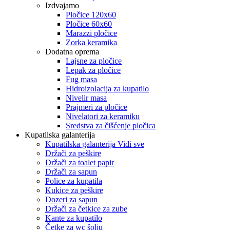
Izdvajamo
Pločice 120x60
Pločice 60x60
Marazzi pločice
Zorka keramika
Dodatna oprema
Lajsne za pločice
Lepak za pločice
Fug masa
Hidroizolacija za kupatilo
Nivelir masa
Prajmeri za pločice
Nivelatori za keramiku
Sredstva za čišćenje pločica
Kupatilska galanterija
Kupatilska galanterija Vidi sve
Držači za peškire
Držači za toalet papir
Držači za sapun
Police za kupatila
Kukice za peškire
Dozeri za sapun
Držači za četkice za zube
Kante za kupatilo
Četke za wc šolju