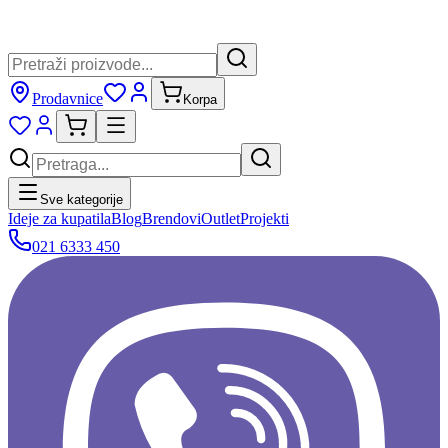
Prodavnice
Korpa
Sve kategorije
Ideje za kupatila
Blog
Brendovi
Outlet
Projekti
021 6333 450