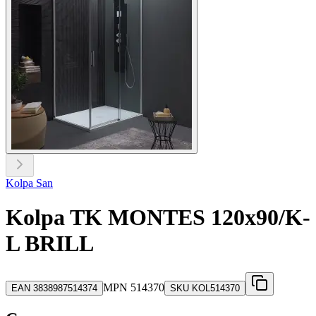
Kolpa San
Kolpa TK MONTES 120x90/K-
L BRILL
MPN
514370
EAN
3838987514374
SKU
KOL514370