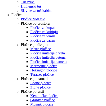
Tuš izlivi
Higijenski tuš
Slavine za tuš kabinu
Pločice
Pločice Vidi sve
Pločice po prostoru
Pločice za kupatilo
Pločice za kuhinju
Pločice za terasu
Pločice za bazen
Pločice po dizajnu
Metro pločice
Pločice imitacija drveta
Pločice imitacija betona
Pločice imitacija kamena
Mermerne pločice
Heksagon pločice
Terazzo pločice
Pločice po nameni
Podne pločice
Zidne pločice
Pločice po vrsti
Keramičke pločice
Granitne pločice
Mozaik pločice