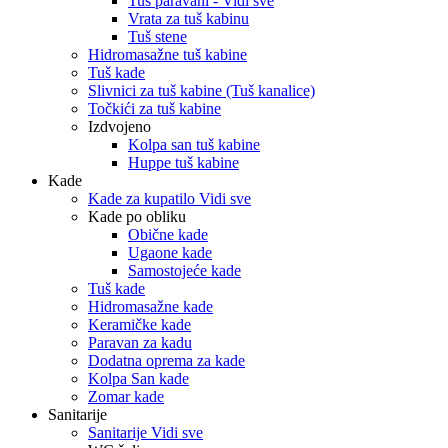
Tuš paravani - Vidi sve
Vrata za tuš kabinu
Tuš stene
Hidromasažne tuš kabine
Tuš kade
Slivnici za tuš kabine (Tuš kanalice)
Točkići za tuš kabine
Izdvojeno
Kolpa san tuš kabine
Huppe tuš kabine
Kade
Kade za kupatilo Vidi sve
Kade po obliku
Obične kade
Ugaone kade
Samostojeće kade
Tuš kade
Hidromasažne kade
Keramičke kade
Paravan za kadu
Dodatna oprema za kade
Kolpa San kade
Zomar kade
Sanitarije
Sanitarije Vidi sve