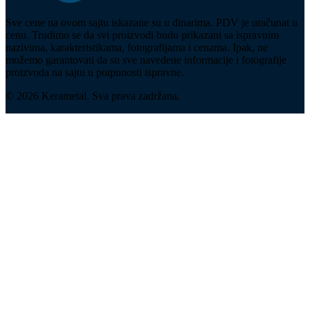
Sve cene na ovom sajtu iskazane su u dinarima. PDV je uračunat u
cenu. Trudimo se da svi proizvodi budu prikazani sa ispravnim
nazivima, karakteristikama, fotografijama i cenama. Ipak, ne
možemo garantovati da su sve navedene informacije i fotografije
proizvoda na sajtu u potpunosti ispravne.
© 2026 Kerametal. Sva prava zadržana.