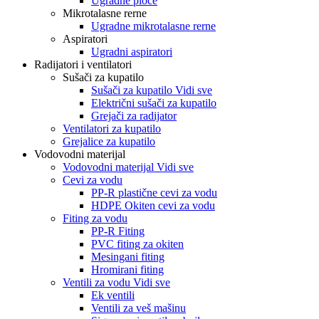
Ugradne ploče
Mikrotalasne rerne
Ugradne mikrotalasne rerne
Aspiratori
Ugradni aspiratori
Radijatori i ventilatori
Sušači za kupatilo
Sušači za kupatilo Vidi sve
Električni sušači za kupatilo
Grejači za radijator
Ventilatori za kupatilo
Grejalice za kupatilo
Vodovodni materijal
Vodovodni materijal Vidi sve
Cevi za vodu
PP-R plastične cevi za vodu
HDPE Okiten cevi za vodu
Fiting za vodu
PP-R Fiting
PVC fiting za okiten
Mesingani fiting
Hromirani fiting
Ventili za vodu Vidi sve
Ek ventili
Ventili za veš mašinu