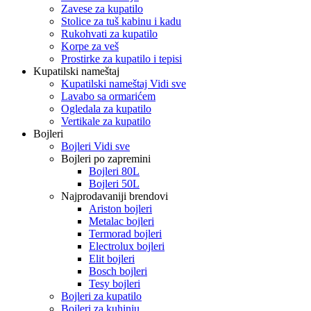
Zavese za kupatilo
Stolice za tuš kabinu i kadu
Rukohvati za kupatilo
Korpe za veš
Prostirke za kupatilo i tepisi
Kupatilski nameštaj
Kupatilski nameštaj Vidi sve
Lavabo sa ormarićem
Ogledala za kupatilo
Vertikale za kupatilo
Bojleri
Bojleri Vidi sve
Bojleri po zapremini
Bojleri 80L
Bojleri 50L
Najprodavaniji brendovi
Ariston bojleri
Metalac bojleri
Termorad bojleri
Electrolux bojleri
Elit bojleri
Bosch bojleri
Tesy bojleri
Bojleri za kupatilo
Bojleri za kuhinju