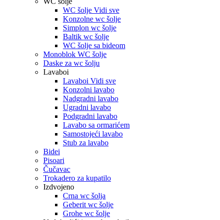
WC šolje
WC šolje Vidi sve
Konzolne wc šolje
Simplon wc šolje
Baltik wc šolje
WC šolje sa bideom
Monoblok WC šolje
Daske za wc šolju
Lavaboi
Lavaboi Vidi sve
Konzolni lavabo
Nadgradni lavabo
Ugradni lavabo
Podgradni lavabo
Lavabo sa ormarićem
Samostojeći lavabo
Stub za lavabo
Bidei
Pisoari
Čučavac
Trokadero za kupatilo
Izdvojeno
Crna wc šolja
Geberit wc šolje
Grohe wc šolje