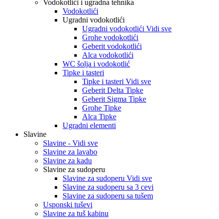
Vodokotlići i ugradna tehnika
Vodokotlići
Ugradni vodokotlići
Ugradni vodokotlići Vidi sve
Grohe vodokotlići
Geberit vodokotlići
Alca vodokotlići
WC šolja i vodokotlić
Tipke i tasteri
Tipke i tasteri Vidi sve
Geberit Delta Tipke
Geberit Sigma Tipke
Grohe Tipke
Alca Tipke
Ugradni elementi
Slavine
Slavine - Vidi sve
Slavine za lavabo
Slavine za kadu
Slavine za sudoperu
Slavine za sudoperu Vidi sve
Slavine za sudoperu sa 3 cevi
Slavine za sudoperu sa tušem
Usponski tuševi
Slavine za tuš kabinu