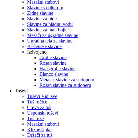
Masažni stubovi
Slavine sa filterom
Zidne slavine
Slavine za bide
Slavine za hladnu vodu
Slavine za mali bojler
Mešači za ugradne slavine
Ugradna tela za slavine
Baštenske slavine
Izdvojeno
Grohe slavine
Rosan slavine
Hansgrohe slavine
Blanco slavine
Metalac slavine za sudoperu
Rosan slavine za sudoperu
Tuševi
Tuševi Vidi sve
Tuš ručice
Creva za tuš
Usponski tuševi
Tuš ruže
Masažni stubovi
Klizne šipke
Držači za tuš