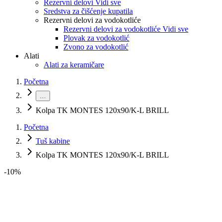
Rezervni delovi Vidi sve
Sredstva za čišćenje kupatila
Rezervni delovi za vodokotliće
Rezervni delovi za vodokotliće Vidi sve
Plovak za vodokotlić
Zvono za vodokotlić
Alati
Alati za keramičare
Početna
…
Kolpa TK MONTES 120x90/K-L BRILL
Početna
Tuš kabine
Kolpa TK MONTES 120x90/K-L BRILL
-
10
%