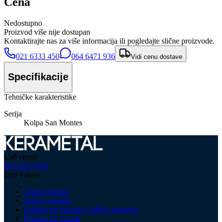
Cena
Nedostupno
Proizvod više nije dostupan
Kontaktirajte nas za više informacija ili pogledajte slične proizvode.
021 6333 450
064 6471 936
Vidi cenu dostave
Specifikacije
Tehničke karakteristike
Serija
Kolpa San Montes
Call centar
021 6333 450
Brzi linkovi
Uslovi prodaje
Način isporuke
Politika privatnosti i zaštita podataka
Prodaja na 12 rata