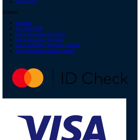
Prodavnice
Kontakt
Kontakt
021 6333 450
Salon keramike Novi Sad
Salon keramike Veternik
Salon keramike Beograd Leštane
Salon keramike Surčin Ledine