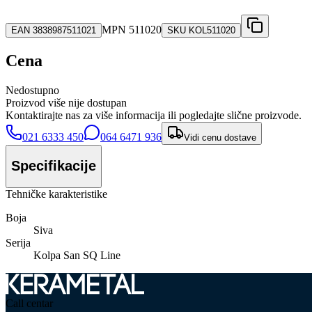
MPN
511020
EAN
3838987511021
SKU
KOL511020
Cena
Nedostupno
Proizvod više nije dostupan
Kontaktirajte nas za više informacija ili pogledajte slične proizvode.
021 6333 450
064 6471 936
Vidi cenu dostave
Specifikacije
Tehničke karakteristike
Boja
Siva
Serija
Kolpa San SQ Line
Call centar