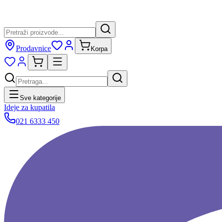
Prodavnice
Korpa
Sve kategorije
Ideje za kupatila
021 6333 450