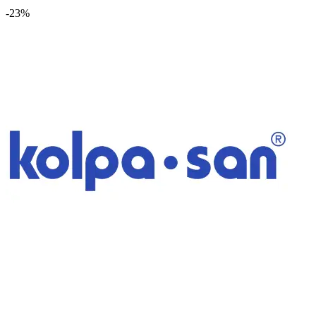
-
23
%