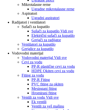
Ugradne ploče
Mikrotalasne rerne
Ugradne mikrotalasne rerne
Aspiratori
Ugradni aspiratori
Radijatori i ventilatori
Sušači za kupatilo
Sušači za kupatilo Vidi sve
Električni sušači za kupatilo
Grejači za radijator
Ventilatori za kupatilo
Grejalice za kupatilo
Vodovodni materijal
Vodovodni materijal Vidi sve
Cevi za vodu
PP-R plastične cevi za vodu
HDPE Okiten cevi za vodu
Fiting za vodu
PP-R Fiting
PVC fiting za okiten
Mesingani fiting
Hromirani fiting
Ventili za vodu Vidi sve
Ek ventili
Ventili za veš mašinu