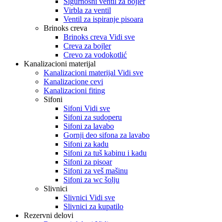
Sigurnosni ventil za bojler
Virbla za ventil
Ventil za ispiranje pisoara
Brinoks creva
Brinoks creva Vidi sve
Creva za bojler
Crevo za vodokotlić
Kanalizacioni materijal
Kanalizacioni materijal Vidi sve
Kanalizacione cevi
Kanalizacioni fiting
Sifoni
Sifoni Vidi sve
Sifoni za sudoperu
Sifoni za lavabo
Gornji deo sifona za lavabo
Sifoni za kadu
Sifoni za tuš kabinu i kadu
Sifoni za pisoar
Sifoni za veš mašinu
Sifoni za wc šolju
Slivnici
Slivnici Vidi sve
Slivnici za kupatilo
Rezervni delovi