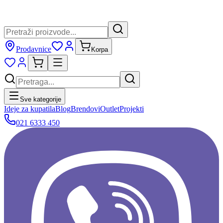
Prodavnice
Korpa
Sve kategorije
Ideje za kupatila
Blog
Brendovi
Outlet
Projekti
021 6333 450