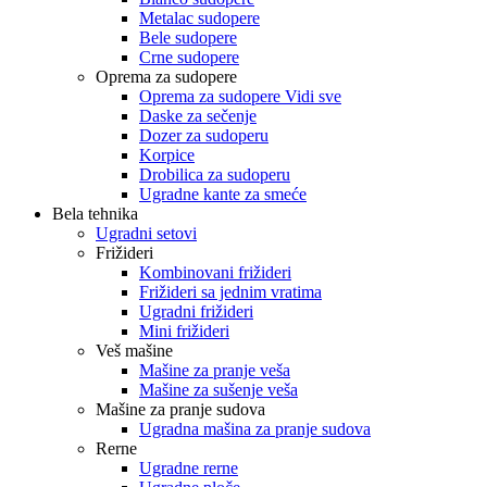
Metalac sudopere
Bele sudopere
Crne sudopere
Oprema za sudopere
Oprema za sudopere Vidi sve
Daske za sečenje
Dozer za sudoperu
Korpice
Drobilica za sudoperu
Ugradne kante za smeće
Bela tehnika
Ugradni setovi
Frižideri
Kombinovani frižideri
Frižideri sa jednim vratima
Ugradni frižideri
Mini frižideri
Veš mašine
Mašine za pranje veša
Mašine za sušenje veša
Mašine za pranje sudova
Ugradna mašina za pranje sudova
Rerne
Ugradne rerne