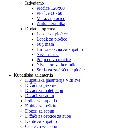
Izdvajamo
Pločice 120x60
Pločice 60x60
Marazzi pločice
Zorka keramika
Dodatna oprema
Lajsne za pločice
Lepak za pločice
Fug masa
Hidroizolacija za kupatilo
Nivelir masa
Prajmeri za pločice
Nivelatori za keramiku
Sredstva za čišćenje pločica
Kupatilska galanterija
Kupatilska galanterija Vidi sve
Držači za peškire
Držači za toalet papir
Držači za sapun
Police za kupatila
Kukice za peškire
Dozeri za sapun
Držači za četkice za zube
Kante za kupatilo
Četke za wc šolju