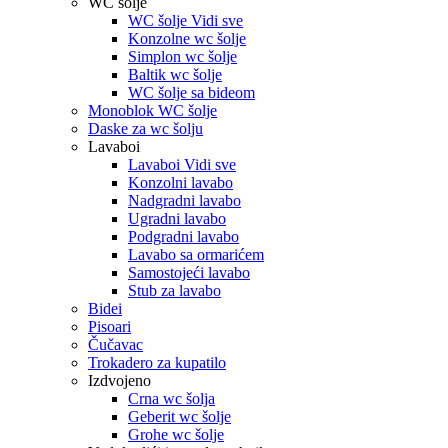
WC šolje
WC šolje Vidi sve
Konzolne wc šolje
Simplon wc šolje
Baltik wc šolje
WC šolje sa bideom
Monoblok WC šolje
Daske za wc šolju
Lavaboi
Lavaboi Vidi sve
Konzolni lavabo
Nadgradni lavabo
Ugradni lavabo
Podgradni lavabo
Lavabo sa ormarićem
Samostojeći lavabo
Stub za lavabo
Bidei
Pisoari
Čučavac
Trokadero za kupatilo
Izdvojeno
Crna wc šolja
Geberit wc šolje
Grohe wc šolje