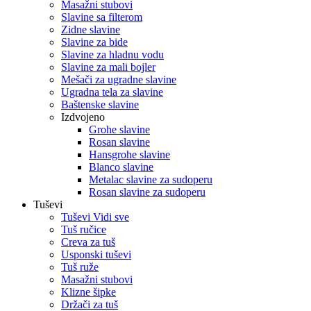
Masažni stubovi
Slavine sa filterom
Zidne slavine
Slavine za bide
Slavine za hladnu vodu
Slavine za mali bojler
Mešači za ugradne slavine
Ugradna tela za slavine
Baštenske slavine
Izdvojeno
Grohe slavine
Rosan slavine
Hansgrohe slavine
Blanco slavine
Metalac slavine za sudoperu
Rosan slavine za sudoperu
Tuševi
Tuševi Vidi sve
Tuš ručice
Creva za tuš
Usponski tuševi
Tuš ruže
Masažni stubovi
Klizne šipke
Držači za tuš