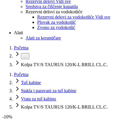
Rezervni delovi Vidi sve
Sredstva za čišćenje kupatila
Rezervni delovi za vodokotliće
Rezervni delovi za vodokotliće Vidi sve
Plovak za vodokotlić
Zvono za vodokotlić
Alati
Alati za keramičare
Početna
…
Kolpa TV/S TAURUS 120/K-L BRILL CL.C.
Početna
Tuš kabine
Stakla i paravani za tuš kabine
Vrata za tuš kabinu
Kolpa TV/S TAURUS 120/K-L BRILL CL.C.
-
10
%