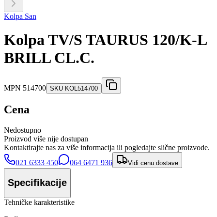
Kolpa San
Kolpa TV/S TAURUS 120/K-L
BRILL CL.C.
MPN
514700
SKU
KOL514700
Cena
Nedostupno
Proizvod više nije dostupan
Kontaktirajte nas za više informacija ili pogledajte slične proizvode.
021 6333 450
064 6471 936
Vidi cenu dostave
Specifikacije
Tehničke karakteristike