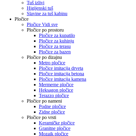
Tuš izlivi
Higijenski tuš
Slavine za tuš kabinu
Pločice
Pločice Vidi sve
Pločice po prostoru
Pločice za kupatilo
Pločice za kuhinju
Pločice za terasu
Pločice za bazen
Pločice po dizajnu
Metro pločice
Pločice imitacija drveta
Pločice imitacija betona
Pločice imitacija kamena
Mermerne pločice
Heksagon pločice
Terazzo pločice
Pločice po nameni
Podne pločice
Zidne pločice
Pločice po vrsti
Keramičke pločice
Granitne pločice
Mozaik pločice