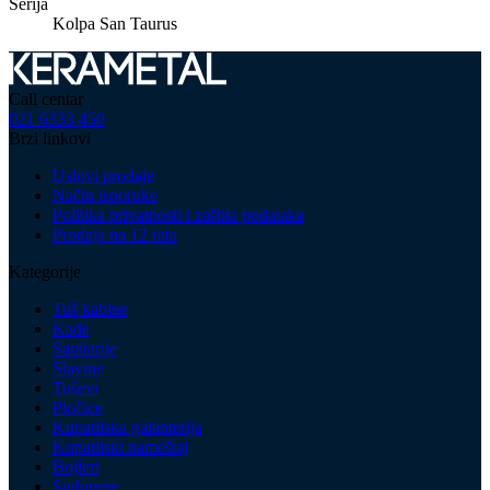
Serija
Kolpa San Taurus
Call centar
021 6333 450
Brzi linkovi
Uslovi prodaje
Način isporuke
Politika privatnosti i zaštita podataka
Prodaja na 12 rata
Kategorije
Tuš kabine
Kade
Sanitarije
Slavine
Tuševi
Pločice
Kupatilska galanterija
Kupatilski nameštaj
Bojleri
Sudopere