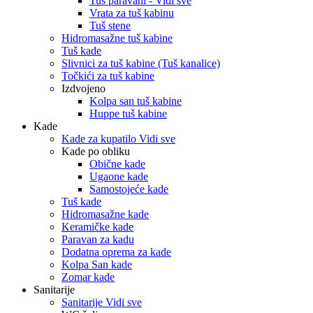
Tuš paravani - Vidi sve
Vrata za tuš kabinu
Tuš stene
Hidromasažne tuš kabine
Tuš kade
Slivnici za tuš kabine (Tuš kanalice)
Točkići za tuš kabine
Izdvojeno
Kolpa san tuš kabine
Huppe tuš kabine
Kade
Kade za kupatilo Vidi sve
Kade po obliku
Obične kade
Ugaone kade
Samostojeće kade
Tuš kade
Hidromasažne kade
Keramičke kade
Paravan za kadu
Dodatna oprema za kade
Kolpa San kade
Zomar kade
Sanitarije
Sanitarije Vidi sve