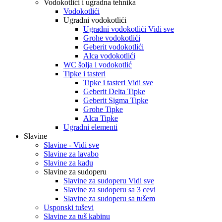
Vodokotlići i ugradna tehnika
Vodokotlići
Ugradni vodokotlići
Ugradni vodokotlići Vidi sve
Grohe vodokotlići
Geberit vodokotlići
Alca vodokotlići
WC šolja i vodokotlić
Tipke i tasteri
Tipke i tasteri Vidi sve
Geberit Delta Tipke
Geberit Sigma Tipke
Grohe Tipke
Alca Tipke
Ugradni elementi
Slavine
Slavine - Vidi sve
Slavine za lavabo
Slavine za kadu
Slavine za sudoperu
Slavine za sudoperu Vidi sve
Slavine za sudoperu sa 3 cevi
Slavine za sudoperu sa tušem
Usponski tuševi
Slavine za tuš kabinu