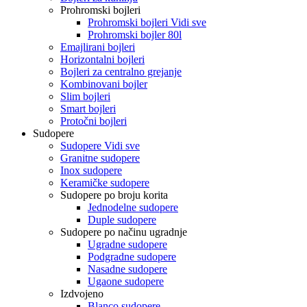
Prohromski bojleri
Prohromski bojleri Vidi sve
Prohromski bojler 80l
Emajlirani bojleri
Horizontalni bojleri
Bojleri za centralno grejanje
Kombinovani bojler
Slim bojleri
Smart bojleri
Protočni bojleri
Sudopere
Sudopere Vidi sve
Granitne sudopere
Inox sudopere
Keramičke sudopere
Sudopere po broju korita
Jednodelne sudopere
Duple sudopere
Sudopere po načinu ugradnje
Ugradne sudopere
Podgradne sudopere
Nasadne sudopere
Ugaone sudopere
Izdvojeno
Blanco sudopere