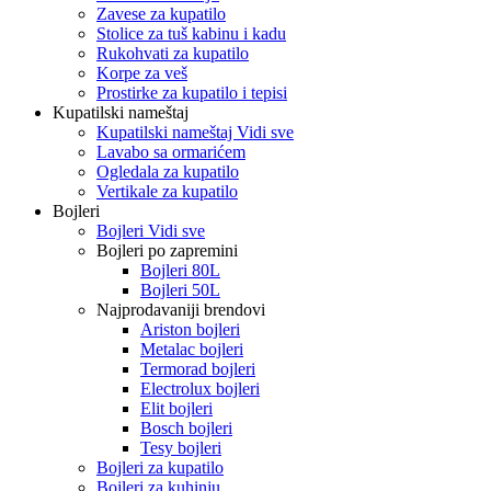
Zavese za kupatilo
Stolice za tuš kabinu i kadu
Rukohvati za kupatilo
Korpe za veš
Prostirke za kupatilo i tepisi
Kupatilski nameštaj
Kupatilski nameštaj Vidi sve
Lavabo sa ormarićem
Ogledala za kupatilo
Vertikale za kupatilo
Bojleri
Bojleri Vidi sve
Bojleri po zapremini
Bojleri 80L
Bojleri 50L
Najprodavaniji brendovi
Ariston bojleri
Metalac bojleri
Termorad bojleri
Electrolux bojleri
Elit bojleri
Bosch bojleri
Tesy bojleri
Bojleri za kupatilo
Bojleri za kuhinju