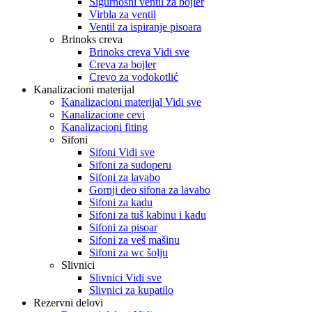
Sigurnosni ventil za bojler
Virbla za ventil
Ventil za ispiranje pisoara
Brinoks creva
Brinoks creva Vidi sve
Creva za bojler
Crevo za vodokotlić
Kanalizacioni materijal
Kanalizacioni materijal Vidi sve
Kanalizacione cevi
Kanalizacioni fiting
Sifoni
Sifoni Vidi sve
Sifoni za sudoperu
Sifoni za lavabo
Gornji deo sifona za lavabo
Sifoni za kadu
Sifoni za tuš kabinu i kadu
Sifoni za pisoar
Sifoni za veš mašinu
Sifoni za wc šolju
Slivnici
Slivnici Vidi sve
Slivnici za kupatilo
Rezervni delovi