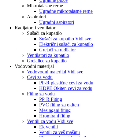
Ugradne ploče
Mikrotalasne rerne
Ugradne mikrotalasne rerne
Aspiratori
Ugradni aspiratori
Radijatori i ventilatori
Sušači za kupatilo
Sušači za kupatilo Vidi sve
Električni sušači za kupatilo
Grejači za radijator
Ventilatori za kupatilo
Grejalice za kupatilo
Vodovodni materijal
Vodovodni materijal Vidi sve
Cevi za vodu
PP-R plastične cevi za vodu
HDPE Okiten cevi za vodu
Fiting za vodu
PP-R Fiting
PVC fiting za okiten
Mesingani fiting
Hromirani fiting
Ventili za vodu Vidi sve
Ek ventili
Ventili za veš mašinu