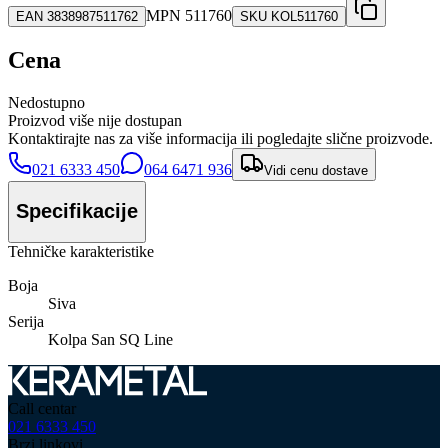
MPN
511760
EAN
3838987511762
SKU
KOL511760
Cena
Nedostupno
Proizvod više nije dostupan
Kontaktirajte nas za više informacija ili pogledajte slične proizvode.
021 6333 450
064 6471 936
Vidi cenu dostave
Specifikacije
Tehničke karakteristike
Boja
Siva
Serija
Kolpa San SQ Line
Call centar
021 6333 450
Brzi linkovi