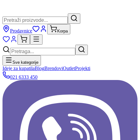
Prodavnice
Korpa
Sve kategorije
Ideje za kupatila
Blog
Brendovi
Outlet
Projekti
021 6333 450