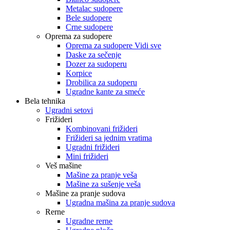
Metalac sudopere
Bele sudopere
Crne sudopere
Oprema za sudopere
Oprema za sudopere Vidi sve
Daske za sečenje
Dozer za sudoperu
Korpice
Drobilica za sudoperu
Ugradne kante za smeće
Bela tehnika
Ugradni setovi
Frižideri
Kombinovani frižideri
Frižideri sa jednim vratima
Ugradni frižideri
Mini frižideri
Veš mašine
Mašine za pranje veša
Mašine za sušenje veša
Mašine za pranje sudova
Ugradna mašina za pranje sudova
Rerne
Ugradne rerne