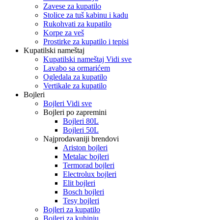
Zavese za kupatilo
Stolice za tuš kabinu i kadu
Rukohvati za kupatilo
Korpe za veš
Prostirke za kupatilo i tepisi
Kupatilski nameštaj
Kupatilski nameštaj Vidi sve
Lavabo sa ormarićem
Ogledala za kupatilo
Vertikale za kupatilo
Bojleri
Bojleri Vidi sve
Bojleri po zapremini
Bojleri 80L
Bojleri 50L
Najprodavaniji brendovi
Ariston bojleri
Metalac bojleri
Termorad bojleri
Electrolux bojleri
Elit bojleri
Bosch bojleri
Tesy bojleri
Bojleri za kupatilo
Bojleri za kuhinju