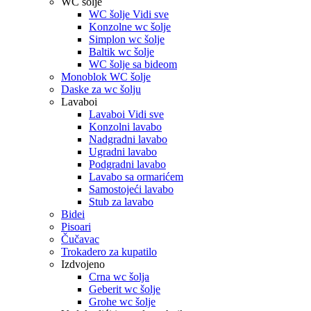
WC šolje
WC šolje Vidi sve
Konzolne wc šolje
Simplon wc šolje
Baltik wc šolje
WC šolje sa bideom
Monoblok WC šolje
Daske za wc šolju
Lavaboi
Lavaboi Vidi sve
Konzolni lavabo
Nadgradni lavabo
Ugradni lavabo
Podgradni lavabo
Lavabo sa ormarićem
Samostojeći lavabo
Stub za lavabo
Bidei
Pisoari
Čučavac
Trokadero za kupatilo
Izdvojeno
Crna wc šolja
Geberit wc šolje
Grohe wc šolje