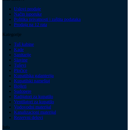
Uslovi prodaje
Način isporuke
Politika privatnosti i zaštita podataka
Prodaja na 12 rata
Kategorije
Tuš kabine
Kade
Sanitarije
Slavine
Tuševi
Pločice
Kupatilska galanterija
Kupatilski nameštaj
Bojleri
Sudopere
Radijatori za kupatilo
Ventilatori za kupatilo
Vodovodni materijal
Kanalizacioni materijal
Rezervni delovi
Info