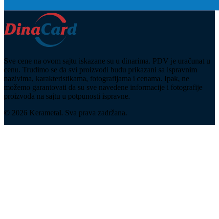
Sve cene na ovom sajtu iskazane su u dinarima. PDV je uračunat u
cenu. Trudimo se da svi proizvodi budu prikazani sa ispravnim
nazivima, karakteristikama, fotografijama i cenama. Ipak, ne
možemo garantovati da su sve navedene informacije i fotografije
proizvoda na sajtu u potpunosti ispravne.
© 2026 Kerametal. Sva prava zadržana.