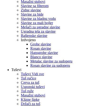
Masažni stubovi
Slavine sa filterom
Zidne slavine
Slavine za bide
Slavine za hladnu vodu
Slavine za mali bojler
Mešači za ugradne slavine
Ugradna tela za slavine
Baštenske slavine
Izdvojeno
Grohe slavine
Rosan slavine
Hansgrohe slavine
Blanco slavine
Metalac slavine za sudoperu
Rosan slavine za sudoperu
Tuševi
Tuševi Vidi sve
Tuš ručice
Creva za tuš
Usponski tuševi
Tuš ruže
Masažni stubovi
Klizne šipke
Držači za tuš