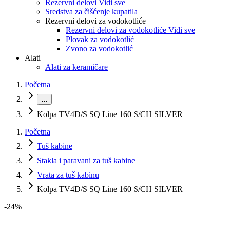
Rezervni delovi Vidi sve
Sredstva za čišćenje kupatila
Rezervni delovi za vodokotliće
Rezervni delovi za vodokotliće Vidi sve
Plovak za vodokotlić
Zvono za vodokotlić
Alati
Alati za keramičare
Početna
…
Kolpa TV4D/S SQ Line 160 S/CH SILVER
Početna
Tuš kabine
Stakla i paravani za tuš kabine
Vrata za tuš kabinu
Kolpa TV4D/S SQ Line 160 S/CH SILVER
-
24
%