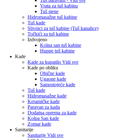
Tuš paravani - Vidi sve
Vrata za tuš kabinu
Tuš stene
Hidromasažne tuš kabine
Tuš kade
Slivnici za tuš kabine (Tuš kanalice)
Točkići za tuš kabine
Izdvojeno
Kolpa san tuš kabine
Huppe tuš kabine
Kade
Kade za kupatilo Vidi sve
Kade po obliku
Obične kade
Ugaone kade
Samostojeće kade
Tuš kade
Hidromasažne kade
Keramičke kade
Paravan za kadu
Dodatna oprema za kade
Kolpa San kade
Zomar kade
Sanitarije
Sanitarije Vidi sve