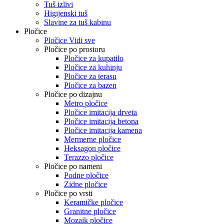
Tuš izlivi
Higijenski tuš
Slavine za tuš kabinu
Pločice
Pločice Vidi sve
Pločice po prostoru
Pločice za kupatilo
Pločice za kuhinju
Pločice za terasu
Pločice za bazen
Pločice po dizajnu
Metro pločice
Pločice imitacija drveta
Pločice imitacija betona
Pločice imitacija kamena
Mermerne pločice
Heksagon pločice
Terazzo pločice
Pločice po nameni
Podne pločice
Zidne pločice
Pločice po vrsti
Keramičke pločice
Granitne pločice
Mozaik pločice