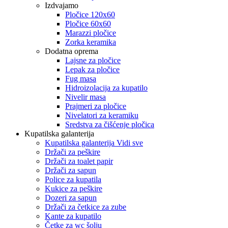
Izdvajamo
Pločice 120x60
Pločice 60x60
Marazzi pločice
Zorka keramika
Dodatna oprema
Lajsne za pločice
Lepak za pločice
Fug masa
Hidroizolacija za kupatilo
Nivelir masa
Prajmeri za pločice
Nivelatori za keramiku
Sredstva za čišćenje pločica
Kupatilska galanterija
Kupatilska galanterija Vidi sve
Držači za peškire
Držači za toalet papir
Držači za sapun
Police za kupatila
Kukice za peškire
Dozeri za sapun
Držači za četkice za zube
Kante za kupatilo
Četke za wc šolju