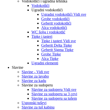
Vodokotlići i ugradna tehnika
Vodokotlići
Ugradni vodokotlići
Ugradni vodokotlići Vidi sve
Grohe vodokotlići
Geberit vodokotlići
Alca vodokotlići
WC šolja i vodokotlić
Tipke i tasteri
Tipke i tasteri Vidi sve
Geberit Delta Tipke
Geberit Sigma Tipke
Grohe Tipke
Alca Tipke
Ugradni elementi
Slavine
Slavine - Vidi sve
Slavine za lavabo
Slavine za kadu
Slavine za sudoperu
Slavine za sudoperu Vidi sve
Slavine za sudoperu sa 3 cevi
Slavine za sudoperu sa tušem
Usponski tuševi
Slavine za tuš kabinu